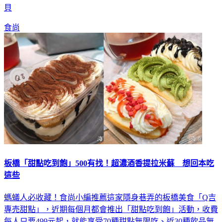
貝
食尚
板橋「甜點吃到飽」500有找！超濃酒香提拉米蘇 想回本吃
這些
螞蟻人必收藏！食尚小編推薦這家隱身巷弄的板橋美食「Q吉
專売甜點」，近期每個月都會推出「甜點吃到飽」活動，收費
每人只要499元起，就能享受70種甜點無限吃、近30種飲品無