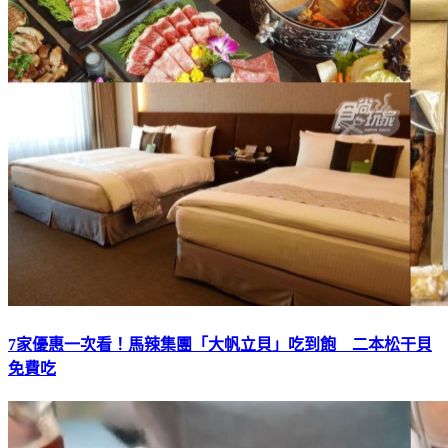
7家優惠一次看！馬辣集團「大帆立貝」吃到飽 二本松干貝
免費吃