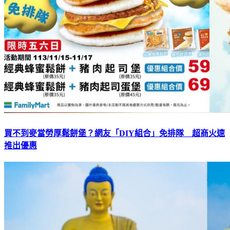
買不到麥當勞厚鬆餅堡？網友「DIY組合」免排隊 超商火速
推出優惠