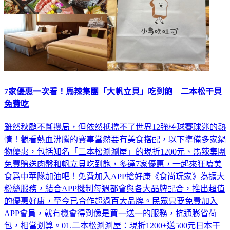
7家優惠一次看！馬辣集團「大帆立貝」吃到飽 二本松干貝
免費吃
雖然秋颱不斷攪局，但依然抵擋不了世界12強棒球賽球迷的熱
情！觀看熱血沸騰的賽事當然要有美食搭配，以下準備多家鍋
物優惠，包括知名「二本松涮涮屋」的現折1200元、馬辣集團
免費贈送肉盤和帆立貝吃到飽，多達7家優惠，一起來狂嗑美
食爲中華隊加油吧！免費加入APP搶好康《食尚玩家》為擴大
粉絲服務，結合APP機制每週都會與各大品牌配合，推出超值
的優惠好康，至今已合作超過百大品牌。民眾只要免費加入
APP會員，就有機會得到像是買一送一的服務，抗通膨省荷
包，相當划算。01.二本松涮涮屋：現折1200+送500元日本干