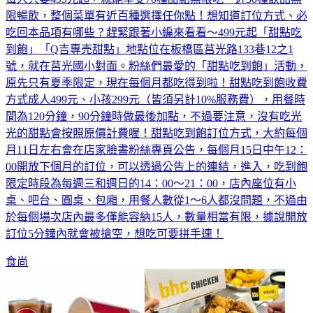
限暢飲，整個菜單有近百種選擇任你點！想知道訂位方式、必
吃回本品項有哪些？趕緊跟著小編來看看～499元起「甜點吃
到飽」「Q吉專売甜點」地點位在板橋區莒光路133巷12之1
號，就在莒光國小對面。粉絲們最愛的「甜點吃到飽」活動，
原先只有夏季限定，現在每個月都吃得到啦！甜點吃到飽收費
方式成人499元、小孩299元（皆須另計10%服務費），用餐時
間為120分鐘，90分鐘時做最後加點，不過要注意，沒有吃光
光的甜點會按照原價計費喔！甜點吃到飽訂位方式，大約每個
月11日左右會在店家臉書粉絲專頁公告，每個月15日中午12：
00開放下個月的訂位，可以透過公告上的連結，進入，吃到飽
限定時段為每週三和週日的14：00～21：00，店內座位有小
桌、吧台、圓桌、包廂，用餐人數從1～6人都沒問題，不過由
於每個場次店內最多僅能容納15人，數量相當有限，據說開放
訂位5分鐘內就會被搶空，想吃可要拼手速！
食尚