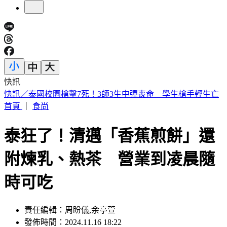
快訊
小英男孩涉貪198萬！出庭辯不明財產是「爸爸每年給30萬」
首頁
｜
食尚
泰狂了！清邁「香蕉煎餅」還
附煉乳、熱茶 營業到凌晨隨
時可吃
責任編輯：周盼儀,余亭萱
發佈時間：2024.11.16 18:22