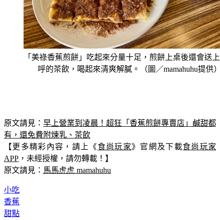
「美祿香蕉煎餅」吃起來分量十足，煎餅上桌後還會送上
呼的茶飲，喝起來清爽解膩。（圖／mamahuhu提供
原文請見：
早上營業到凌晨！超狂「香蕉煎餅專賣店」鹹甜都
有，還免費附煉乳、茶飲
【更多精彩內容，請上《
食尚玩家
》官網及下載
食尚玩家
APP
，未經授權，請勿轉載！】
原文請見：
馬馬虎虎 mamahuhu
小吃
香蕉
甜點