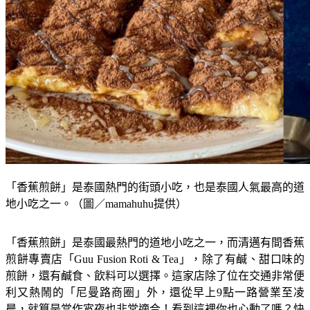
「香蕉煎餅」是泰國熱門的街頭小吃，也是泰國人氣最高的道
地小吃之一。（圖／mamahuhu提供）
「香蕉煎餅」是泰國最熱門的道地小吃之一，而清邁有間香蕉
煎餅專賣店「Guu Fusion Roti & Tea」，除了有鹹、甜口味的
煎餅，還有鹹食、飲料可以選擇。這家店除了位在交通非常便
利又熱鬧的「尼曼路商圈」外，還從早上9點一路營業至凌
晨，就算是當作宵夜也非常適合！看到這裡你也心動了嗎？快