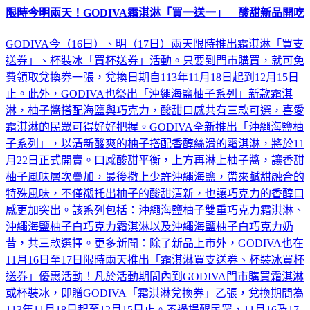
限時今明兩天！GODIVA霜淇淋「買一送一」 酸甜新品開吃
GODIVA今（16日）、明（17日）兩天限時推出霜淇淋「買支
送券」、杯裝冰「買杯送券」活動。只要到門市購買，就可免
費領取兌換券一張，兌換日期自113年11月18日起到12月15日
止。此外，GODIVA也祭出「沖繩海鹽柚子系列」新款霜淇
淋，柚子醬搭配海鹽與巧克力，酸甜口感共有三款可選，喜愛
霜淇淋的民眾可得好好把握。GODIVA全新推出「沖繩海鹽柚
子系列」，以清新酸爽的柚子搭配香醇絲滑的霜淇淋，將於11
月22日正式開賣。口感酸甜平衡，上方再淋上柚子醬，讓香甜
柚子風味層次疊加，最後撒上少許沖繩海鹽，帶來鹹甜融合的
特殊風味，不僅襯托出柚子的酸甜清新，也讓巧克力的香醇口
感更加突出。該系列包括：沖繩海鹽柚子雙重巧克力霜淇淋、
沖繩海鹽柚子白巧克力霜淇淋以及沖繩海鹽柚子白巧克力奶
昔，共三款選擇。更多新聞：除了新品上市外，GODIVA也在
11月16日至17日限時兩天推出「霜淇淋買支送券、杯裝冰買杯
送券」優惠活動！凡於活動期間內到GODIVA門市購買霜淇淋
或杯裝冰，即贈GODIVA「霜淇淋兌換券」乙張，兌換期間為
113年11月18日起至12月15日止。不過提醒民眾，11月16及17