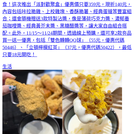
食！這次推出「派對歡聚盒」優惠價只要359元，現折140元，
內容包括咔拉脆雞、上校雞塊、香酥脆薯、經典蛋撻等豐富組
合；還會隨機贈送3款特製沾醬，像是薄荷巧克力醬、濃郁番
茄咖哩醬、經典黃芥末醬、黑糖醋醬等，讓大家自由組合搭
配。此外，11/15～11/24期間，透過線上預購，還可享2款夯品
買一送一優惠，包括「雙色轉轉QQ球」（55元，優惠代碼
50446）、「立頓檸檬紅茶」（37元，優惠代碼50422），最低
只要18元開吃！
生活