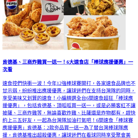
肯德基、三商炸雞買一送一！6大速食店「棒球應援優惠」一
次看
速食控們快衝一波！今年12強棒球賽開打，各家速食品牌也不
甘示弱，紛紛推出應援優惠，讓球迷們在支持台灣隊的同時，
享受美味又划算的速食！小編精選全台6間速食超狂「棒球應
援優惠」，包括肯德基、頂呱呱買一送一，或是必勝客紅不讓
披薩、三商炸雞等，無論喜歡炸雞、比薩還是炸物都有，趕快
約上三五好友，一起為台灣隊加油打氣吧！6間速食「棒球賽
應援優惠」肯德基：2款夯品買一送一為了替台灣棒球隊應
援，肯德基推出超殺優惠，讓球迷們在看球同時享受聚會美