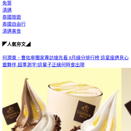
免簽
清邁
泰國旅遊
泰國自由行
清邁美食
◤人氣夯文◢
何潤東、曹佑寧獨家專訪搶先看
8月緣分排行榜 這星座遇見心
靈夥伴
超準測字!這輩子正緣何時會出現