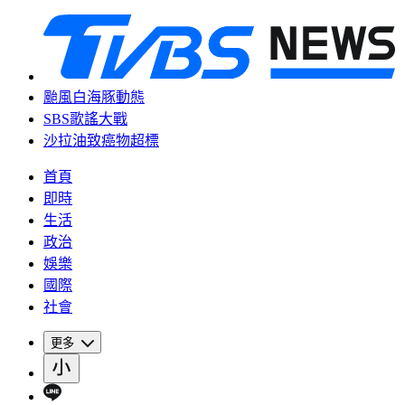
颱風白海豚動態
SBS歌謠大戰
沙拉油致癌物超標
首頁
即時
生活
政治
娛樂
國際
社會
更多