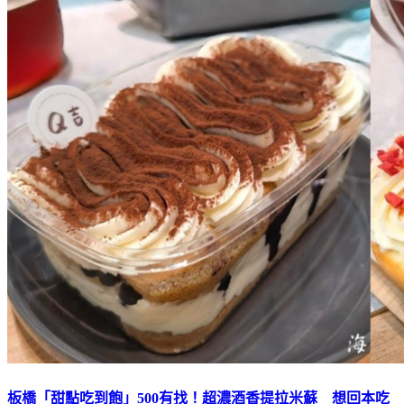
板橋「甜點吃到飽」500有找！超濃酒香提拉米蘇 想回本吃