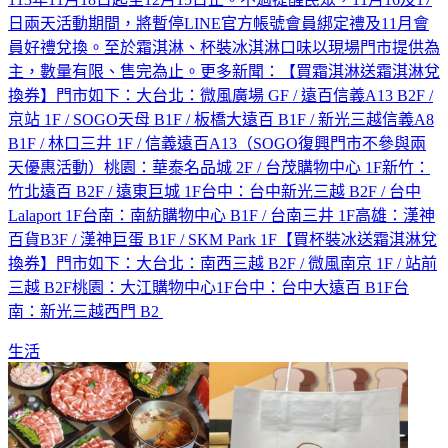
日兩天活動期間，將暫停LINE官方帳號會員綁定禮及11月會
員好禮兌換。至於霜淇淋、杯裝冰淇淋口味以現場門市提供為
主，數量有限、售完為止。更多新聞：【買霜淇淋送霜淇淋兌
換券】門市如下：大台北：微風廣場 GF / 遠百信義A13 B2F /
京站 1F / SOGO天母 B1F / 板橋大遠百 B1F / 新光三越信義A8
B1F / 林口三井 1F / 信義遠百A13（SOGO復興門市不參與兩
天優惠活動）桃園：華泰名品城 2F / 台茂購物中心 1F新竹：
竹北遠百 B2F / 遠東巨城 1F台中：台中新光三越 B2F / 台中
Lalaport 1F台南：南紡購物中心 B1F / 台南三井 1F高雄：漢神
百貨B3F / 漢神巨蛋 B1F / SKM Park 1F【買杯裝冰送霜淇淋兌
換券】門市如下：大台北：南西三越 B2F / 微風南京 1F / 站前
三越 B2F桃園：大江購物中心1F台中：台中大遠百 B1F台
南：新光三越西門 B2
生活