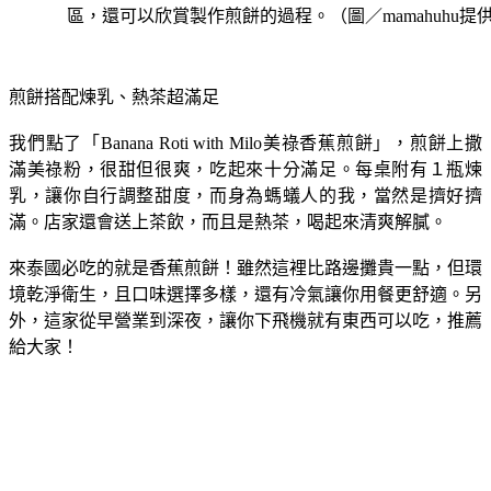
區，還可以欣賞製作煎餅的過程。（圖／mamahuhu提
煎餅搭配煉乳、熱茶超滿足
我們點了「Banana Roti with Milo美祿香蕉煎餅」，煎餅上撒
滿美祿粉，很甜但很爽，吃起來十分滿足。每桌附有１瓶煉
乳，讓你自行調整甜度，而身為螞蟻人的我，當然是擠好擠
滿。店家還會送上茶飲，而且是熱茶，喝起來清爽解膩。
來泰國必吃的就是香蕉煎餅！雖然這裡比路邊攤貴一點，但環
境乾淨衛生，且口味選擇多樣，還有冷氣讓你用餐更舒適。另
外，這家從早營業到深夜，讓你下飛機就有東西可以吃，推薦
給大家！