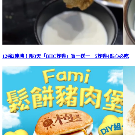
12強2連勝！限3天「BHC炸雞」買一送一 5炸雞4點心必吃