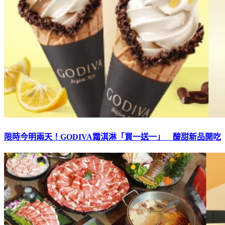
限時今明兩天！GODIVA霜淇淋「買一送一」 酸甜新品開吃