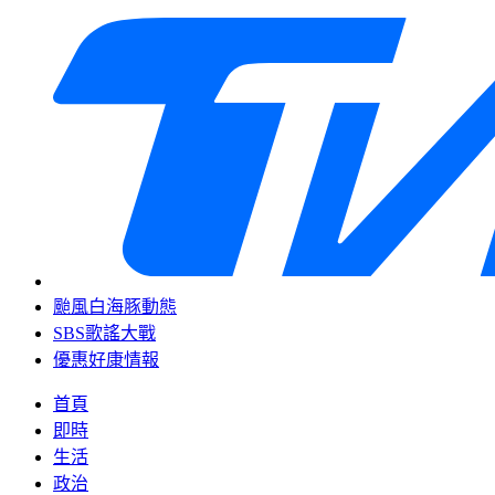
颱風白海豚動態
SBS歌謠大戰
優惠好康情報
首頁
即時
生活
政治