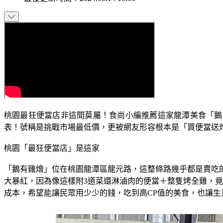
桃園最狂便當店非這間莫屬！食尚小編推薦這家龍潭美食「鵝有
表！號稱是挑戰市場最低價，更被網友形容根本是「買便當送
桃園「最狂便當店」是這家
「鵝有雞燴」位在桃園龍潭區龍元路，這整條路幾乎都是賣吃
大暴紅，因為像這樣附3道菜還淋滷肉的便當＋整隻烤全雞，竟
成本，希望能讓民眾用少少的錢，吃到高CP值的美食，也讓生