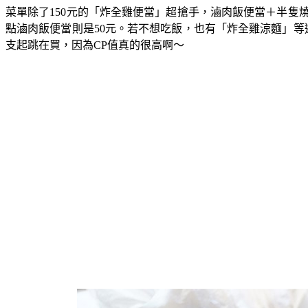
菜單除了150元的「炸全雞便當」超搶手，滷肉飯便當＋半隻燒鴨
點滷肉飯便當則是50元。若不想吃飯，也有「炸全雞涼麵」等
支起跳在買，因為CP值真的很高啊～