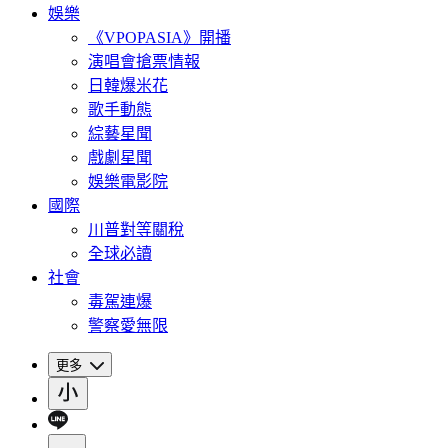
娛樂
《VPOPASIA》開播
演唱會搶票情報
日韓爆米花
歌手動態
綜藝星聞
戲劇星聞
娛樂電影院
國際
川普對等關稅
全球必讀
社會
毒駕連爆
警察愛無限
更多