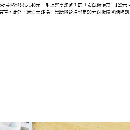
竟然也只要140元！附上整隻炸魷魚的「泰魷豫便當」120元、
選擇。此外，麻油土雞湯、藥膳排骨湯也是50元銅板價就能喝到