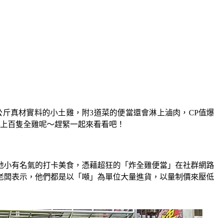
公斤真材實料的小土雞，附3道菜的便當還會淋上滷肉，CP值爆
出上百隻全雞呢～趕緊一起來看看吧！
地小有名氣的打卡美食，憑藉超狂的「炸全雞便當」在社群網路
據老闆表示，他們都是以「噸」為單位大量進貨，以量制價來壓低