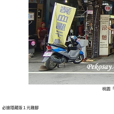
桃園「
必搶隱藏版１元雞腳