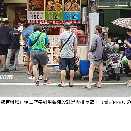
鵝有雞燴」便當店每到用餐時段就是大排長龍。（圖／PEKO の Simp