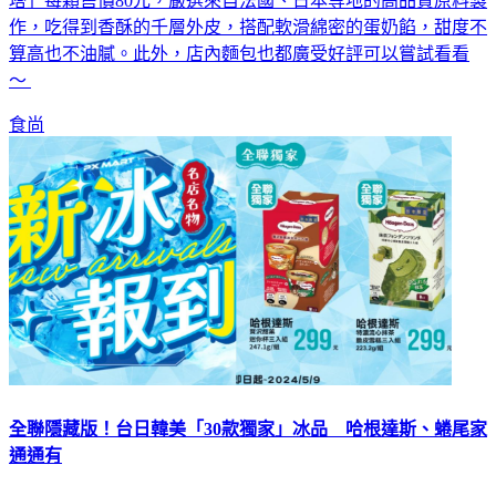
塔」每顆售價80元，嚴選來自法國、日本等地的高品質原料製
作，吃得到香酥的千層外皮，搭配軟滑綿密的蛋奶餡，甜度不
算高也不油膩。此外，店內麵包也都廣受好評可以嘗試看看
～
食尚
全聯隱藏版！台日韓美「30款獨家」冰品 哈根達斯、蜷尾家
通通有