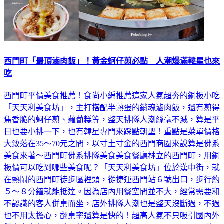
西門町「最頂滷肉飯」！黃金蚵仔煎必點 人潮爆滿韓星也來
吃
西門町平價美食推薦！食尚小編推薦這家人氣超夯的銅板小吃
「天天利美食坊」，主打搭配半熟蛋的銷魂滷肉飯，還有煎得
焦香脆的蚵仔煎、蘿蔔糕等，整天排隊人潮絲毫不減，算是平
日也要小排一下，也有韓星專門來踩點朝聖！重點是菜單價格
大致落在35～70元之間，以寸土寸金的西門商圈來說算是佛系
美食來著～西門町佛系排隊美食美食餐廳林立的西門町，用銅
板價可以吃到哪些美食呢？「天天利美食坊」位於漢中街，就
在熱鬧的西門町徒步區裡頭，從捷運西門站６號出口，步行約
５～８分鐘就能抵達。因為店內用餐空間並不大，經常需要和
不認識的客人併桌而坐，店外排隊人潮也是整天沒斷過，不過
也不用太擔心，翻桌率還算是快的！超高人氣不只吸引國內外