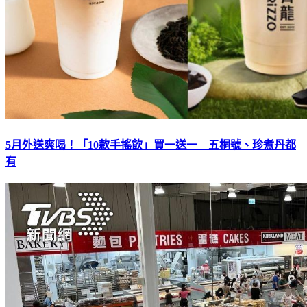
5月外送爽喝！「10款手搖飲」買一送一 五桐號、珍煮丹都
有