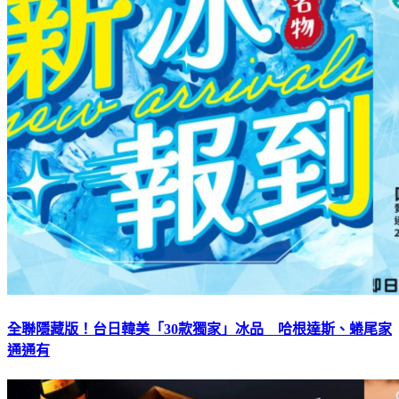
全聯隱藏版！台日韓美「30款獨家」冰品 哈根達斯、蜷尾家
通通有