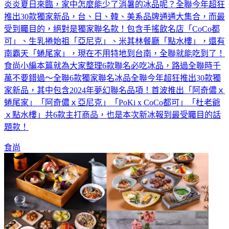
炎炎夏日來臨，家中怎麼能少了消暑的冰品呢？全聯今年超狂
推出30款獨家新品，台、日、韓、美系品牌通通大集合，而最
受到矚目的，絕對是獨家聯名款！包含手搖飲名店「CoCo都
可」、生乳捲始祖「亞尼克」、米其林餐廳「點水樓」，還有
南霸天「蜷尾家」，現在不用特地到台南，全聯就能吃到了！
食尚小編本篇就為大家整理6款聯名必吃冰品，路過全聯時千
萬不要錯過～全聯6款獨家聯名冰品全聯今年超狂推出30款獨
家新品，其中包含2024年夢幻聯名品項！首波推出「阿奇儂ｘ
蜷尾家」「阿奇儂ｘ亞尼克」「PoKi x CoCo都可」「杜老爺
ｘ點水樓」共6款主打商品，也是本次新冰報到最受矚目的話
題款！
食尚