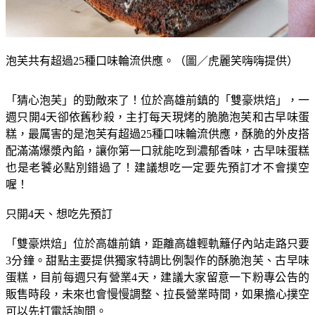
泡芙共有超過25種口味輪流供應。（圖／虎麗笑嗨嗨提供）
「猜心泡芙」的勁敵來了！位於高雄前鎮的「雙豪烘焙」，一
週只開4天卻依舊秒殺，主打每天現烤的脆脆泡芙和古早味蛋
糕，最厲害的是泡芙有超過25種口味輪流供應，酥脆的外皮搭
配滿滿爆漿內餡，讓你第一口就能吃到濃郁香味，古早味蛋糕
也是老饕必點別錯過了！建議想吃一定要先預訂才不會撲空
喔！
只開4天、想吃先預訂
「雙豪烘焙」位於高雄前鎮，距離高雄輕軌籬仔內站走路只要
3分鐘。甜點主要提供獨家特調比例製作的酥脆泡芙、古早味
蛋糕，目前每週只有營業4天，建議大家留意一下粉專公告的
販售時段，未來也會慢慢調整、拉長營業時間，如果擔心撲空
可以先打電話詢問。