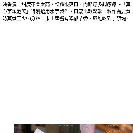
油香氣，甜度不會太高，整體很爽口，內餡爆多超療癒～「真
心芋頭泡芙」特別選用水芋製作，口感比較鬆軟，製作需要費
時蒸煮至少90分鐘，卡士達醬有濃郁芋香，還能吃到芋頭塊。