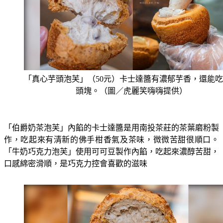
「真心芋頭泡芙」（50元）卡士達醬有濃郁芋香，還能
頭塊。（圖／虎麗笑嗨嗨提供）
「伯爵奶茶泡芙」內餡的卡士達醬是用南投茶莊的茶葉磨粉製
作，吃起來有清新的佛手柑香氣及茶味，微微苦甜很順口。
「牛奶巧克力泡芙」使用可可豆製作內餡，吃起來濃醇苦甜，
口感綿密滑順，是巧克力控會喜歡的滋味