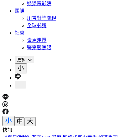
娛樂電影院
國際
川普對等關稅
全球必讀
社會
毒駕連爆
警察愛無限
更多
快訊