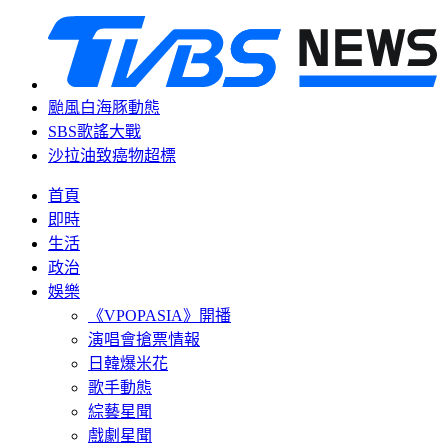
颱風白海豚動態
SBS歌謠大戰
沙拉油致癌物超標
首頁
即時
生活
政治
娛樂
《VPOPASIA》開播
演唱會搶票情報
日韓爆米花
歌手動態
綜藝星聞
戲劇星聞