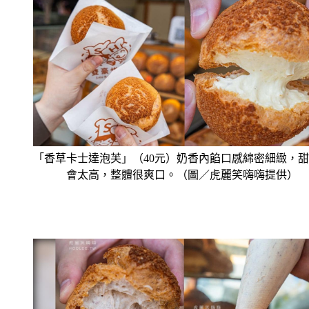
「香草卡士達泡芙」（40元）奶香內餡口感綿密細緻，
會太高，整體很爽口。（圖／虎麗笑嗨嗨提供）