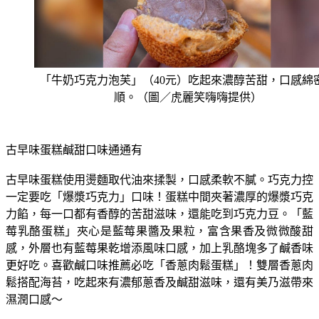
「牛奶巧克力泡芙」（40元）吃起來濃醇苦甜，口感綿
順。（圖／虎麗笑嗨嗨提供）
古早味蛋糕鹹甜口味通通有
古早味蛋糕使用燙麵取代油來揉製，口感柔軟不膩。巧克力控
一定要吃「爆漿巧克力」口味！蛋糕中間夾著濃厚的爆漿巧克
力餡，每一口都有香醇的苦甜滋味，還能吃到巧克力豆。「藍
莓乳酪蛋糕」夾心是藍莓果醬及果粒，富含果香及微微酸甜
感，外層也有藍莓果乾增添風味口感，加上乳酪塊多了鹹香味
更好吃。喜歡鹹口味推薦必吃「香蔥肉鬆蛋糕」！雙層香蔥肉
鬆搭配海苔，吃起來有濃郁蔥香及鹹甜滋味，還有美乃滋帶來
濕潤口感～