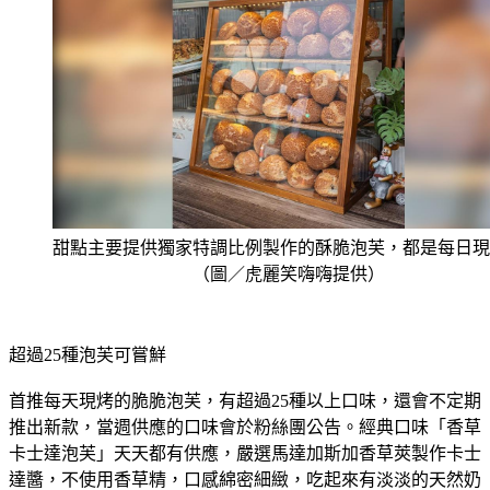
甜點主要提供獨家特調比例製作的酥脆泡芙，都是每日現
（圖／虎麗笑嗨嗨提供）
超過25種泡芙可嘗鮮
首推每天現烤的脆脆泡芙，有超過25種以上口味，還會不定期
推出新款，當週供應的口味會於粉絲團公告。經典口味「香草
卡士達泡芙」天天都有供應，嚴選馬達加斯加香草莢製作卡士
達醬，不使用香草精，口感綿密細緻，吃起來有淡淡的天然奶