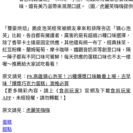
味，還有美乃滋帶來濕潤口感。（圖／虎麗笑嗨嗨提供
「雙豪烘焙」脆皮泡芙經常被網友拿來和排隊夯店「猜心泡
芙」比較，各自都有擁護者，厲害的是有超過25種口味選擇，
除了香草卡士達是固定供應，其他還有統一布丁、經典抹茶、
紅豆粉粿、蘭姆葡萄、摩卡咖啡、鐵觀音奶茶等創意口味，隔
一陣子都有不同口味可嘗鮮！每天供應的蛋糕口味也不太一樣
喔～推薦給大家試吃看看！
原文請見：
PK高雄猜心泡芙！25種爆漿口味輪番上場，古早
味「爆漿巧克力蛋糕」激推必買
【更多精彩內容，請上《
食尚玩家
》官網及下載
食尚玩家
APP
，未經授權，請勿轉載！】
原文請見：
虎麗笑嗨嗨
蛋糕
甜點