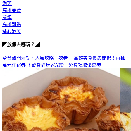
泡芙
高雄美食
前鎮
高雄甜點
猜心泡芙
◤放假去哪玩？◢
全台熱門活動、人氣攻略一次看！
高雄美食優惠開搶！再抽
萬元住宿券
下載食尚玩家APP！免費領取優惠券