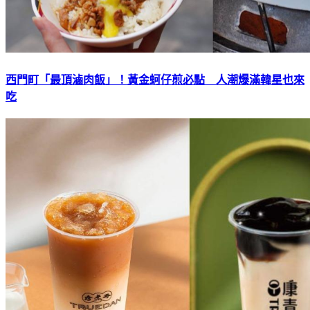
西門町「最頂滷肉飯」！黃金蚵仔煎必點 人潮爆滿韓星也來
吃