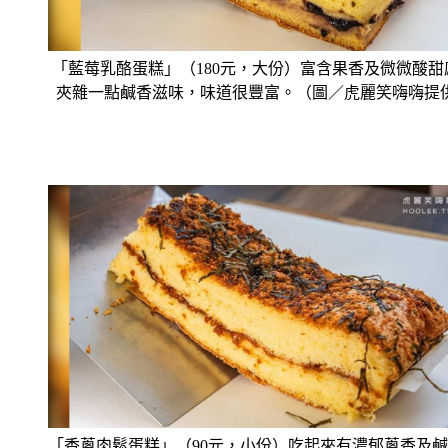
「藍莓乳酪蛋糕」（180元，大份）富含果香及微微酸甜
夾雜一點鹹香滋味，味道很豐富。（圖／虎麗笑嗨嗨提
「香蔥肉鬆蛋糕」（90元，小份）吃起來有濃郁蔥香及