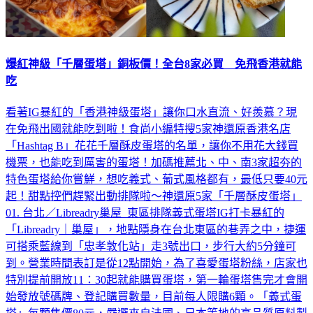
爆紅神級「千層蛋塔」銅板價！全台8家必買 免飛香港就能
吃
看著IG暴紅的「香港神級蛋塔」讓你口水直流、好羨慕？現
在免飛出國就能吃到啦！食尚小編特搜5家神還原香港名店
「Hashtag B」花花千層酥皮蛋塔的名單，讓你不用花大錢買
機票，也能吃到厲害的蛋塔！加碼推薦北、中、南3家超夯的
特色蛋塔給你嘗鮮，想吃義式、葡式風格都有，最低只要40元
起！甜點控們趕緊出動排隊啦～神還原5家「千層酥皮蛋塔」
01. 台北／Libreadry巢屋 東區排隊義式蛋塔IG打卡暴紅的
「Libreadry｜巢屋」，地點隱身在台北東區的巷弄之中，捷運
可搭乘藍線到「忠孝敦化站」走3號出口，步行大約5分鐘可
到。營業時間表訂是從12點開始，為了喜愛蛋塔粉絲，店家也
特別提前開放11：30起就能購買蛋塔，第一輪蛋塔售完才會開
始發放號碼牌、登記購買數量，目前每人限購6顆。「義式蛋