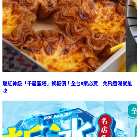
爆紅神級「千層蛋塔」銅板價！全台8家必買 免飛香港就能
吃