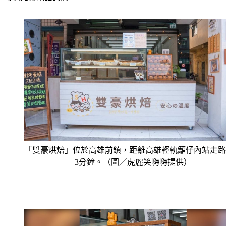
「雙豪烘焙」位於高雄前鎮，距離高雄輕軌籬仔內站走路
3分鐘。（圖／虎麗笑嗨嗨提供）