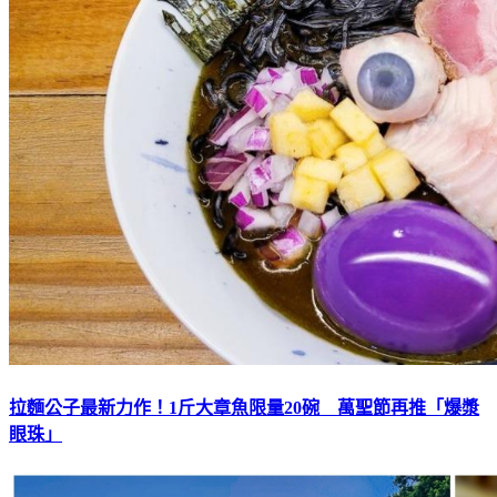
拉麵公子最新力作！1斤大章魚限量20碗 萬聖節再推「爆漿
眼珠」