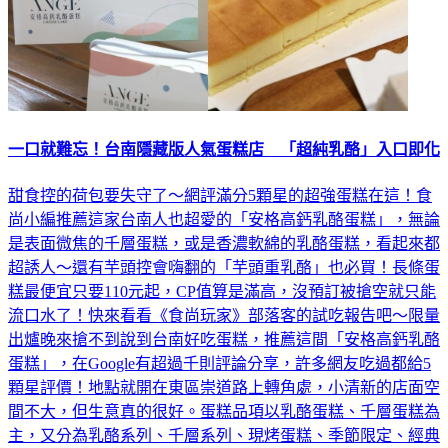
一口就難忘！台南隱藏版人氣蛋糕店 「超純乳酪」入口即化
甜食控的荷包要失守了～網評滿分5顆星的超強蛋糕在這！食
尚小編推薦這家台南人也超愛的「安格高鈣乳酪蛋糕」，無論
是表面微焦的千層蛋糕，或是香濃軟綿的乳酪蛋糕，看起來都
超誘人～還有芋頭控會嗨翻的「芋頭重乳酪」也必買！長條蛋
糕最便宜只要110元起，CP值算是滿高，沒預訂被搶空就只能
流口水了！快來看看《食尚玩家》部落客的試吃報告吧～限量
出爐晚來搶不到說到台南好吃蛋糕，推薦這間「安格高鈣乳酪
蛋糕」，在Google有超過千則評論分享，許多網友吃過都給5
顆星評價！地點就開在東區崇道路上轉角處，小清新的店面空
間不大，但生意真的很好。蛋糕品項以乳酪蛋糕、千層蛋糕為
主，又分為乳酪系列、千層系列、現烤蛋糕、季節限定、經典