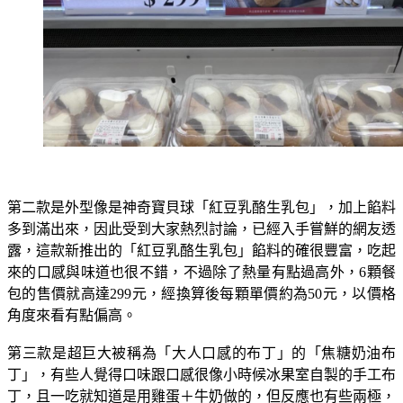
第二款是外型像是神奇寶貝球「紅豆乳酪生乳包」，加上餡料
多到滿出來，因此受到大家熱烈討論，已經入手嘗鮮的網友透
露，這款新推出的「紅豆乳酪生乳包」餡料的確很豐富，吃起
來的口感與味道也很不錯，不過除了熱量有點過高外，6顆餐
包的售價就高達299元，經換算後每顆單價約為50元，以價格
角度來看有點偏高。
第三款是超巨大被稱為「大人口感的布丁」的「焦糖奶油布
丁」，有些人覺得口味跟口感很像小時候冰果室自製的手工布
丁，且一吃就知道是用雞蛋＋牛奶做的，但反應也有些兩極，