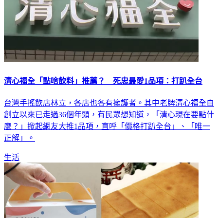
清心福全「點啥飲料」推薦？ 死忠最愛1品項：打趴全台
台灣手搖飲店林立，各店也各有擁護者。其中老牌清心福全自
創立以來已走過36個年頭，有民眾想知道，「清心現在要點什
麼？」掀起網友大推1品項，直呼「價格打趴全台」、「唯一
正解」。
生活