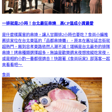
一排就是2小時！台北最狂串燒 高CP值成小資最愛
是什麼樣厲害的串燒，讓人甘願排2小時也要吃？食尚小編推
薦這家位在台北東區的「品都串燒攤」，原本在舊址延吉街就
超熱門，搬到忠孝東路依然人潮不減！堪稱是台北最夯的排隊
串燒！烤串種類選擇超多，無論是歡樂週末夜想放縱吃宵夜，
或是相約小酌一番都很適合！快跟著《食尚玩家》部落客一起
來看看吧～
食尚