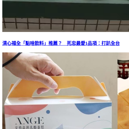
清心福全「點啥飲料」推薦？ 死忠最愛1品項：打趴全台