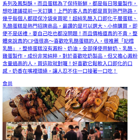
系列及鳳梨酥。而且蛋糕為了保持新鮮，都是每日限量製作，
想吃建議提前一天訂購！上門的客人真的都是買到熟門熟路，
幾乎每個人都提保冷袋來買呢！超純乳酪入口即化千層蛋糕、
乳酪蛋糕是熱門招牌商品，最讚的是可以選大、小條購買，即
便不是送禮，要自己吃也都沒問題！而且價格還真的不貴，整
體來說真的CP值很高～喜歡吃乳酪蛋糕的人，很推薦「妃樰
乳酪」，整條蛋糕沒有澱粉、奶油，全部僅使用鮮奶、乳酪、
雞蛋製作，成份非常純粹，對於喜歡吃奶製品，但又擔心澱粉
含量過高的人，買這款就對囉！好喜歡它鬆軟入口即化的口
感，奶香在嘴裡環繞，讓人忍不住一口接著一口吃！
食尚