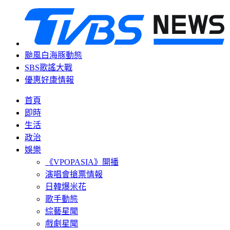
颱風白海豚動態
SBS歌謠大戰
優惠好康情報
首頁
即時
生活
政治
娛樂
《VPOPASIA》開播
演唱會搶票情報
日韓爆米花
歌手動態
綜藝星聞
戲劇星聞