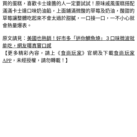
買的蛋糕，喜歡卡士達醬的人一定要試試！原味戚風蛋糕搭配
滿滿卡士達口味奶油餡，上面鋪滿微酸的草莓及奶油，酸甜的
草莓讓整體吃起來不會太過於甜膩，一口接一口，一不小心就
會熱量爆表。
原文請見：
美國也熱銷！好市多「迷你鯛魚燒」３口味微波就
能吃，網友曝真實口感
【更多精彩內容，請上《
食尚玩家
》官網及下載
食尚玩家
APP
，未經授權，請勿轉載！】