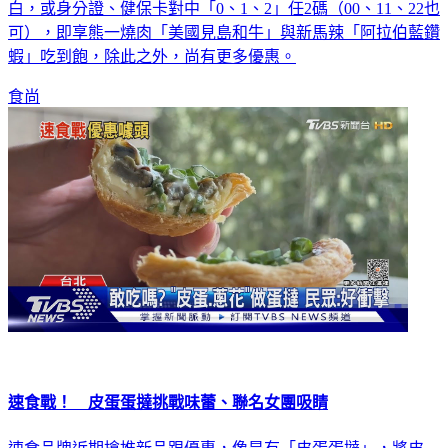
白，或身分證、健保卡對中「0、1、2」任2碼（00、11、22也
可），即享熊一燒肉「美國見島和牛」與新馬辣「阿拉伯藍鑽
蝦」吃到飽，除此之外，尚有更多優惠。
食尚
速食戰！ 皮蛋蛋撻挑戰味蕾、聯名女團吸睛