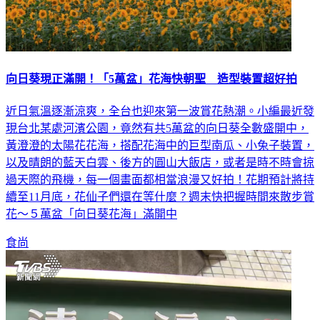
向日葵現正滿開！「5萬盆」花海快朝聖 造型裝置超好拍
近日氣溫逐漸涼爽，全台也迎來第一波賞花熱潮。小編最近發
現台北某處河濱公園，竟然有共5萬盆的向日葵全數盛開中，
黃澄澄的太陽花花海，搭配花海中的巨型南瓜、小兔子裝置，
以及晴朗的藍天白雲、後方的圓山大飯店，或者是時不時會掠
過天際的飛機，每一個畫面都相當浪漫又好拍！花期預計將持
續至11月底，花仙子們還在等什麼？週末快把握時間來散步賞
花～５萬盆「向日葵花海」滿開中
食尚