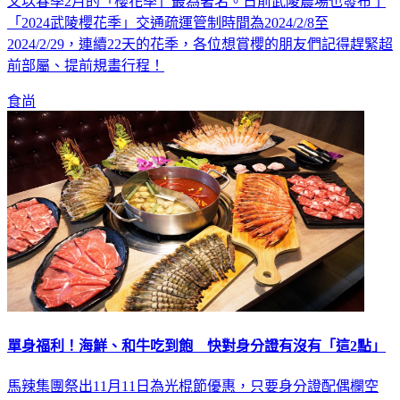
又以春季2月的「櫻花季」最為著名。日前武陵農場也發布了
「2024武陵櫻花季」交通疏運管制時間為2024/2/8至
2024/2/29，連續22天的花季，各位想賞櫻的朋友們記得趕緊超
前部屬、提前規畫行程！
食尚
單身福利！海鮮、和牛吃到飽 快對身分證有沒有「這2點」
馬辣集團祭出11月11日為光棍節優惠，只要身分證配偶欄空