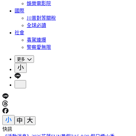
娛樂電影院
國際
川普對等關稅
全球必讀
社會
毒駕連爆
警察愛無限
更多
快訊