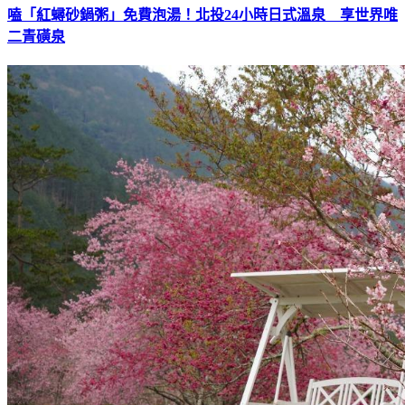
嗑「紅蟳砂鍋粥」免費泡湯！北投24小時日式溫泉 享世界唯
二青磺泉