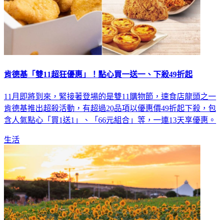
肯德基「雙11超狂優惠」！點心買一送一、下殺49折起
11月即將到來，緊接著登場的是雙11購物節，速食店龍頭之一
肯德基推出超殺活動，有超過20品項以優惠價49折起下殺，包
含人氣點心「買1送1」、「66元組合」等，一連13天享優惠。
生活