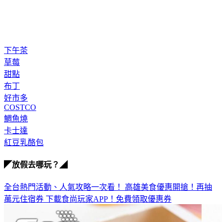
下午茶
草莓
甜點
布丁
好市多
COSTCO
鯛魚燒
卡士達
紅豆乳酪包
◤放假去哪玩？◢
全台熱門活動、人氣攻略一次看！
高雄美食優惠開搶！再抽
萬元住宿券
下載食尚玩家APP！免費領取優惠券