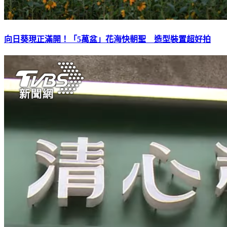
向日葵現正滿開！「5萬盆」花海快朝聖 造型裝置超好拍