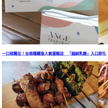
一口就難忘！台南隱藏版人氣蛋糕店 「超純乳酪」入口即化