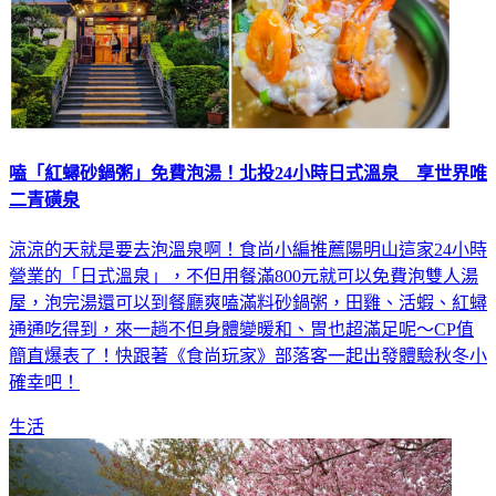
嗑「紅蟳砂鍋粥」免費泡湯！北投24小時日式溫泉 享世界唯
二青磺泉
涼涼的天就是要去泡溫泉啊！食尚小編推薦陽明山這家24小時
營業的「日式溫泉」，不但用餐滿800元就可以免費泡雙人湯
屋，泡完湯還可以到餐廳爽嗑滿料砂鍋粥，田雞、活蝦、紅蟳
通通吃得到，來一趟不但身體變暖和、胃也超滿足呢～CP值
簡直爆表了！快跟著《食尚玩家》部落客一起出發體驗秋冬小
確幸吧！
生活