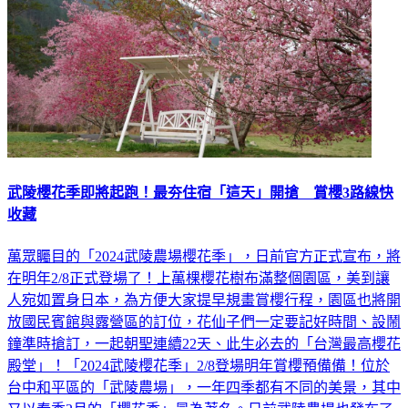
武陵櫻花季即將起跑！最夯住宿「這天」開搶 賞櫻3路線快
收藏
萬眾矚目的「2024武陵農場櫻花季」，日前官方正式宣布，將
在明年2/8正式登場了！上萬棵櫻花樹布滿整個園區，美到讓
人宛如置身日本，為方便大家提早規畫賞櫻行程，園區也將開
放國民賓館與露營區的訂位，花仙子們一定要記好時間、設鬧
鐘準時搶訂，一起朝聖連續22天、此生必去的「台灣最高櫻花
殿堂」！「2024武陵櫻花季」2/8登場明年賞櫻預備備！位於
台中和平區的「武陵農場」，一年四季都有不同的美景，其中