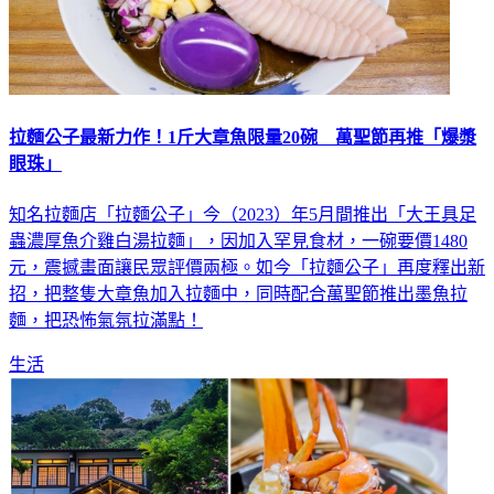
拉麵公子最新力作！1斤大章魚限量20碗 萬聖節再推「爆漿
眼珠」
知名拉麵店「拉麵公子」今（2023）年5月間推出「大王具足
蟲濃厚魚介雞白湯拉麵」，因加入罕見食材，一碗要價1480
元，震撼畫面讓民眾評價兩極。如今「拉麵公子」再度釋出新
招，把整隻大章魚加入拉麵中，同時配合萬聖節推出墨魚拉
麵，把恐怖氣氛拉滿點！
生活