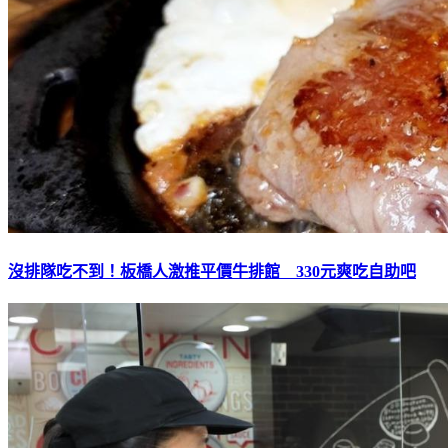
沒排隊吃不到！板橋人激推平價牛排館 330元爽吃自助吧