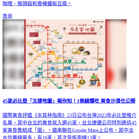
咖哩、猴頭菇和香椿鐵板豆腐。
食尚
45家必比登「北捷地圖」報你知！1條線爆吃 美食沙漠也公開
國際美食評鑑《米其林指南》23日公布台灣2023年必比登推介
名單，其中台北的美食就入選45家，台北捷運公司特別將這45
家美食集結成「圖」，還串聯在Google Maps上公布，其中淡
水信義線最多，有16家，其次是板南線13家。