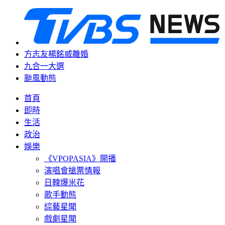
方志友楊銘威離婚
九合一大選
颱風動態
首頁
即時
生活
政治
娛樂
《VPOPASIA》開播
演唱會搶票情報
日韓爆米花
歌手動態
綜藝星聞
戲劇星聞