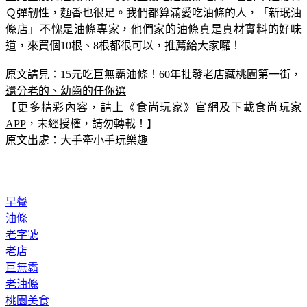
Ｑ彈韌性，麵香也很足。我們都算滿愛吃油條的人，「新珉油
條店」不愧是油條專家，他們家的油條真是真材實料的好味
道，來買個10根、8根都很可以，推薦給大家囉！
原文請見：
15元吃巨無霸油條！60年批發老店藏桃園第一街，
還分老的、幼齒的任你選
【更多精彩內容，請上
《食尚玩家》
官網及下載
食尚玩家
APP
，未經授權，請勿轉載！】
原文出處：
大手牽小手玩樂趣
早餐
油條
老字號
老店
巨無霸
老油條
桃園美食