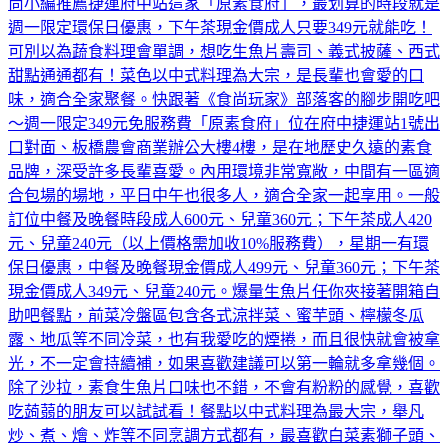
尚小編推薦捷運府中站這家「原素食府」，最划算的時段就是
週一限定環保日優惠，下午茶現金價成人只要349元就能吃！
可別以為蔬食料理會單調，想吃生魚片壽司、義式披薩、西式
甜點通通都有！菜色以中式料理為大宗，是長輩也會愛的口
味，適合全家聚餐。快跟著《食尚玩家》部落客的腳步開吃吧
～週一限定349元免服務費「原素食府」位在府中捷運站1號出
口對面、板橋農會商業辦公大樓4樓，是在地歷史久遠的素食
品牌，深受許多長輩喜愛。內用環境非常寬敞，中間有一區適
合包場的場地，平日中午也很多人，適合全家一起享用。一般
訂位中餐及晚餐時段成人600元、兒童360元；下午茶成人420
元、兒童240元（以上價格需加收10%服務費），星期一有環
保日優惠，中餐及晚餐現金價成人499元、兒童360元；下午茶
現金價成人349元、兒童240元。爆量生魚片任你夾接著開箱自
助吧餐點，前菜冷盤區包含各式涼拌菜、蜜芋頭、檸檬冬瓜
露、地瓜等不同冷菜，也有我愛吃的煙捲，而且很快就會被拿
光，不一定會持續補，如果喜歡建議可以第一輪就多拿幾個。
除了沙拉，素食生魚片口味也不錯，不會有粉粉的感覺，喜歡
吃蒟蒻的朋友可以試試看！餐點以中式料理為最大宗，舉凡
炒、煮、燴、炸等不同烹調方式都有，最喜歡白菜素獅子頭、