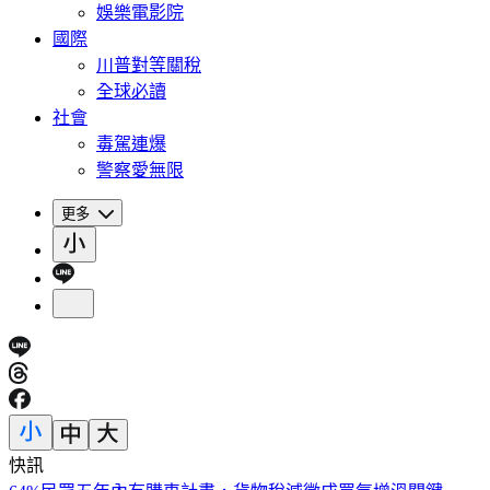
娛樂電影院
國際
川普對等關稅
全球必讀
社會
毒駕連爆
警察愛無限
更多
快訊