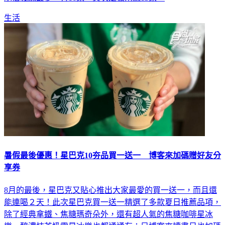
生活
暑假最後優惠！星巴克10夯品買一送一 博客來加碼贈好友分
享券
8月的最後，星巴克又貼心推出大家最愛的買一送一，而且還
能連喝２天！此次星巴克買一送一精選了多款夏日推薦品項，
除了經典拿鐵、焦糖瑪奇朵外，還有超人氣的焦糖咖啡星冰