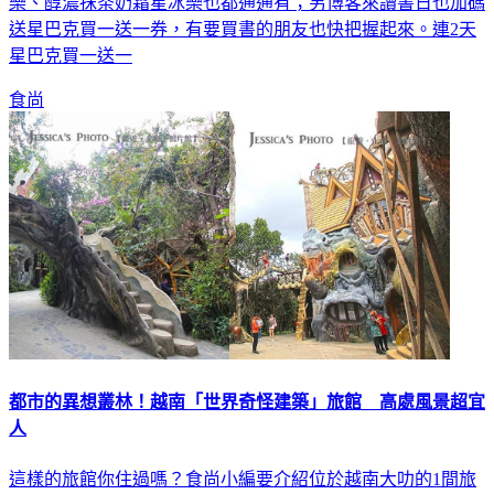
樂、醇濃抹茶奶霜星冰樂也都通通有；另博客來讀書日也加碼
送星巴克買一送一券，有要買書的朋友也快把握起來。連2天
星巴克買一送一
食尚
都市的異想叢林！越南「世界奇怪建築」旅館 高處風景超宜
人
這樣的旅館你住過嗎？食尚小編要介紹位於越南大叻的1間旅