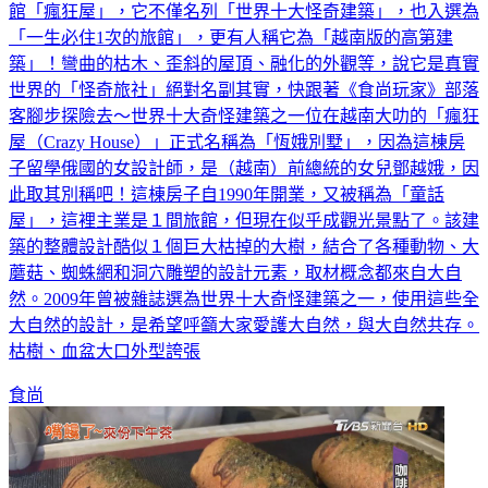
館「瘋狂屋」，它不僅名列「世界十大怪奇建築」，也入選為
「一生必住1次的旅館」，更有人稱它為「越南版的高第建
築」！彎曲的枯木、歪斜的屋頂、融化的外觀等，說它是真實
世界的「怪奇旅社」絕對名副其實，快跟著《食尚玩家》部落
客腳步探險去～世界十大奇怪建築之一位在越南大叻的「瘋狂
屋（Crazy House）」正式名稱為「恆娥別墅」，因為這棟房
子留學俄國的女設計師，是（越南）前總統的女兒鄧越娥，因
此取其別稱吧！這棟房子自1990年開業，又被稱為「童話
屋」，這裡主業是１間旅館，但現在似乎成觀光景點了。該建
築的整體設計酷似１個巨大枯掉的大樹，結合了各種動物、大
蘑菇、蜘蛛網和洞穴雕塑的設計元素，取材概念都來自大自
然。2009年曾被雜誌選為世界十大奇怪建築之一，使用這些全
大自然的設計，是希望呼籲大家愛護大自然，與大自然共存。
枯樹、血盆大口外型誇張
食尚