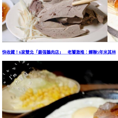
快收藏！6家雙北「最强鵝肉店」 老饕激推：蟬聯5年米其林