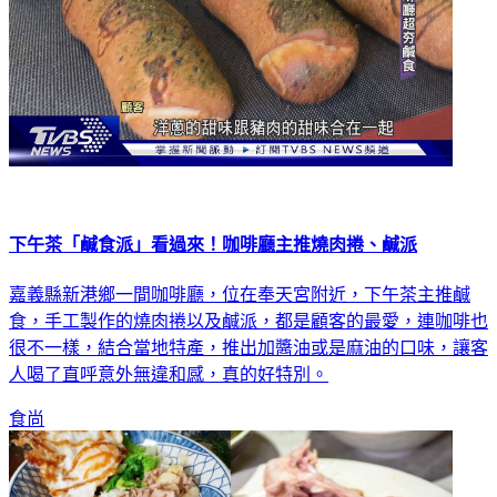
下午茶「鹹食派」看過來！咖啡廳主推燒肉捲、鹹派
嘉義縣新港鄉一間咖啡廳，位在奉天宮附近，下午茶主推鹹
食，手工製作的燒肉捲以及鹹派，都是顧客的最愛，連咖啡也
很不一樣，結合當地特產，推出加醬油或是麻油的口味，讓客
人喝了直呼意外無違和感，真的好特別。
食尚