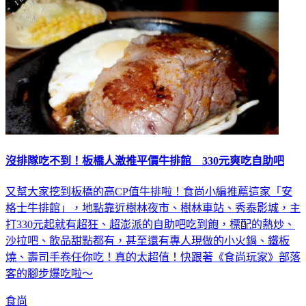
沒排隊吃不到！板橋人激推平價牛排館 330元爽吃自助吧
又幫大家挖到板橋的高CP值牛排啦！食尚小編推薦這家「安
格士牛排館」，地點靠近樹林夜市、樹林車站、秀泰影城，主
打330元起就有超狂、超澎派的自助吧吃到飽，標配的熱炒、
沙拉吧、飲品甜點都有，甚至還有專人現做的小火鍋、鐵板
燒、壽司手卷任你吃！真的太超值！快跟著《食尚玩家》部落
客的腳步爆吃啦～
食尚