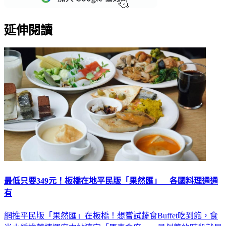
延伸閱讀
最低只要349元！板橋在地平民版「果然匯」 各國料理通通
有
網推平民版「果然匯」在板橋！想嘗試蔬食Buffet吃到飽，食