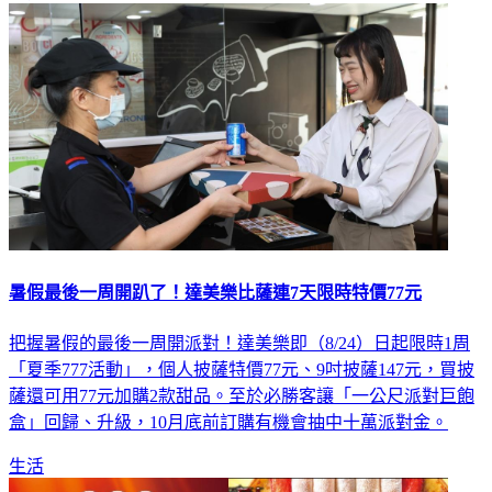
暑假最後一周開趴了！達美樂比薩連7天限時特價77元
把握暑假的最後一周開派對！達美樂即（8/24）日起限時1周
「夏季777活動」，個人披薩特價77元、9吋披薩147元，買披
薩還可用77元加購2款甜品。至於必勝客讓「一公尺派對巨飽
盒」回歸、升級，10月底前訂購有機會抽中十萬派對金。
生活