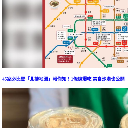
45家必比登「北捷地圖」報你知！1條線爆吃 美食沙漠也公開