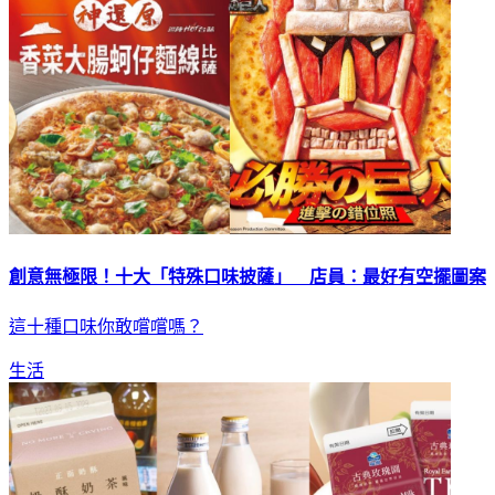
創意無極限！十大「特殊口味披薩」 店員：最好有空擺圖案
這十種口味你敢嚐嚐嗎？
生活