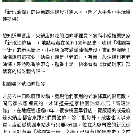
「新珉油條」的巨無霸油條尺寸驚人。（圖／大手牽小手玩樂
趣提供）
想知道早餐店、火鍋店好吃的油條哪裡買？食尚小編推薦這家
「新珉油條店」，地點就藏在擁有180年歷史、號稱「桃園第
一街」的新民街上，小小店面被滿滿油條淹沒，畫面超吸睛！
油條還可選擇要「幼齒」還是「老的」，有賣一般油條也有老
油條，趁熱吃香酥帶Ｑ、麵香十足！快來看看《食尚玩家》部
落客的試吃報告吧～
桃園老字號油條批發
之前去林口吃麻辣火鍋，發現他們家用的老油條真的很無敵，
問店家去哪裡買的，才知道是這家桃園油條老店「新珉油
條」，在地經營超過60年，很多桃園早餐店、賣飯糰的或是麻
辣火鍋店都會來跟他們買油條，除了批發外，散客也可以來
買。店面從桃園車站步行只要4分鐘，位在大廟周邊的新民街
上，這裡有著「桃園第一街」之稱，已經有180年歷史，之前