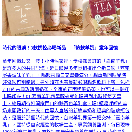
時代的眼淚！3款奶控必喝新品 「這款羊奶」童年回憶
童年回憶殺又一波！小時候家裡、學校都會訂的「嘉南羊乳」
是許多人的共同記憶，近日暌違多年悄悄推出全新口味「燕麥
堅果調味羊乳」 ，喝起來順口又營養滿分，想重新回味兒時
好滋味可別錯過；另外超商也有最新必喝聯名飲料上架，包括
7-11的古典玫瑰園奶茶、全家的正面奶酥奶茶，也可以一併打
卡喝起來！01.嘉南羊乳每早醒來就能喝得到小時候每天早
上，總是期待打開家門口的鵝黃色羊乳盒，喝1瓶暖呼呼的羊
奶來開啟新的一天。由專人直送的新鮮羊奶和經典的玻璃瓶包
裝，是屬於那個時代的回憶，台灣羊乳界第一把交椅「嘉南羊
乳」，堅持從自家經營的牧場生產、專業飼養監測、每日現榨
100%新鮮生羊乳，嚴格把關最安全營養的羊奶，同時也是乳