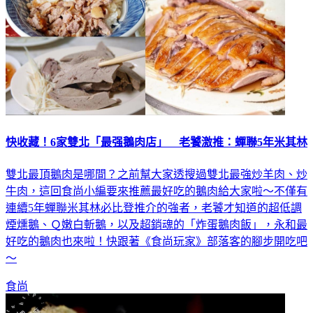
快收藏！6家雙北「最强鵝肉店」 老饕激推：蟬聯5年米其林
雙北最頂鵝肉是哪間？之前幫大家透搜過雙北最強炒羊肉、炒
牛肉，這回食尚小編要來推薦最好吃的鵝肉給大家啦～不僅有
連續5年蟬聯米其林必比登推介的強者，老饕才知道的超低調
煙燻鵝、Ｑ嫩白斬鵝，以及超銷魂的「炸蛋鵝肉飯」，永和最
好吃的鵝肉也來啦！快跟著《食尚玩家》部落客的腳步開吃吧
～
食尚