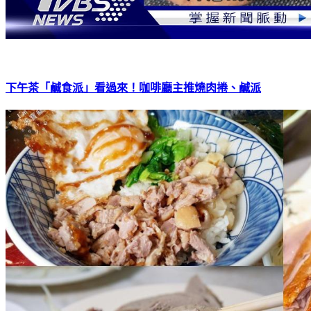
下午茶「鹹食派」看過來！咖啡廳主推燒肉捲、鹹派