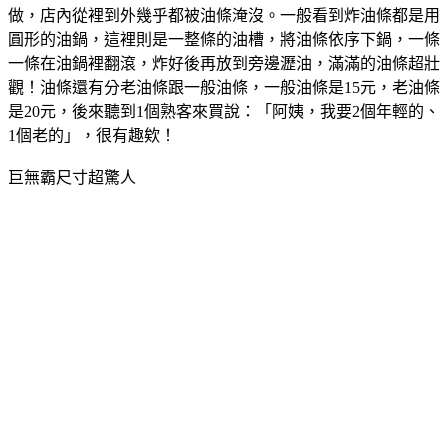
做，店內從裡到外幾乎都被油條淹沒。一般看到炸油條都是用
圓形的油鍋，這裡則是一整條的油槽，將油條依序下鍋，一條
一條在油鍋裡翻滾，炸好後再放到旁邊瀝油，滿滿的油條超壯
觀！油條還有分老油條跟一般油條，一般油條是15元，老油條
是20元，後來聽到1個熟客來買說：「阿姨，我要2個年輕的、
1個老的」，很有趣欸！
巨無霸尺寸超驚人