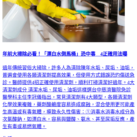
年前大掃除必看！「漂白水倒馬桶」恐中毒 4正確用法曝
過年傳統習俗大掃除，許多人為清除陳年水垢、尿垢、油垢，
普遍會使用各類清潔劑提高效果，但使用方式錯誤恐灼傷送急
診。醫師提供4招正確使用清潔劑，順利打掃清潔好過年。4大
清潔劑成分 清潔水垢、尿垢、油垢這樣選台中慈濟醫院急診
醫學科主任李冠儀指出，常見清潔劑有4大類型，各類清潔劑
化學效果複雜，藥劑酸鹼度容易造成腐蝕，混合使用更可能產
生高溫或有毒氣體，導致永久性傷害：①消毒水消毒水成分為
次氯酸鈉，如漂白水，容易與鹽酸、氨水、甚至尿垢反應，產
生有毒或易燃氣體。