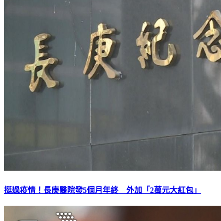
挺過疫情！長庚醫院發5個月年終 外加「2萬元大紅包」