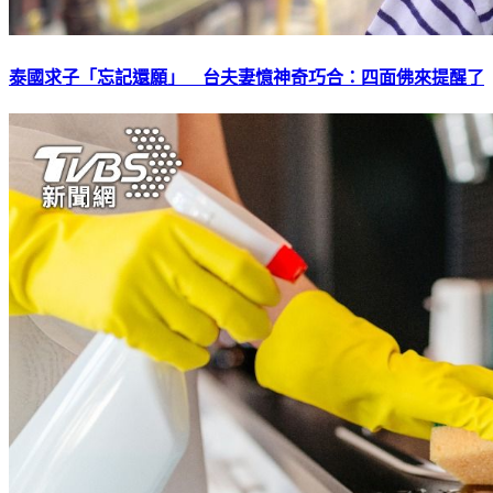
泰國求子「忘記還願」 台夫妻憶神奇巧合：四面佛來提醒了