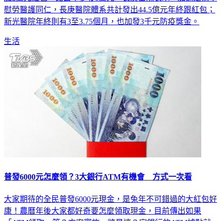
加2萬元紅包，比去年多發1萬元，長庚醫院表示，加碼是為了
慰勞醫護同仁，長庚醫院體系共計發出44.5億元年終跟紅包；
新光醫院年終則有3至3.75個月，也加發3千元防疫獎金。
生活
普發6000元怎麼領？3大銀行ATM有機會 方式一次看
大家期待的全民普發6000元現金，是兔年不可錯過的大紅包好