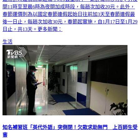
延滯計時運價為車速每小時5公里以下，累計每60秒5元；另夜
間11時至翌晨6時為夜間加成時段，每趟次加收20元。此外，
春節運價則為以國定春節連假起始日往前加3天至春節連假最
後一日止，每趟次加收30元，春節起實施，自1月17日至1月29
日止，共13天。更多新聞：
生活
知名補習班「英代外語」突倒閉！欠款求助無門 上百師生受