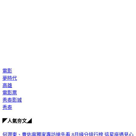
電影
夢時代
高雄
電影票
秀泰影城
秀泰
◤人氣夯文◢