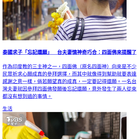
泰國求子「忘記還願」 台夫妻憶神奇巧合：四面佛來提醒了
作為印度教的三主神之一，四面佛（原名四面神）向來是不少
民眾祈求心願成真的參拜選擇，而其中就像得到幫助就要表達
感謝之意一樣，倘若願望真的成真，一定要記得還願。一名台
灣夫妻就因參拜四面佛發願後忘記還願，意外發生了兩人從來
都沒有想到過的事情。
生活