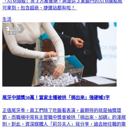
康！農曆年後大家都好奇要怎麼領取現金，目前傳出如果
「ATM領取」等３方案實施，將是這３家銀行的ATM據點就
可拿到，包含超商、捷運站都有啦！
生活
尾牙中頭獎50萬！當家主播被拱「捐出來」強硬喊3字
正值尾牙季，員工們除了吃飯看表演，最期待的就是抽獎環
節，而職場中常有主管職中獎會被拱「捐出來、加碼」的淺規