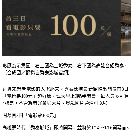
影廳為示意圖，右上圖為土城秀泰、右下圖為高雄台鋁秀泰。
（合成圖／翻攝自秀泰影城官網）
這週末想看電影的人搶起來，秀泰影城最新館推出開幕首3日
「電影票100元」超好康，每天早上9點半開賣、每人最多可買
4張票，不管想看好萊塢大片、賀歲國片通通可以啦！
開幕首3日「電影票100元」