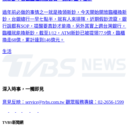
換新鈔！台銀臨櫃開放首日 民眾7點半搶排
過年前必做的事情之一就是換領新鈔，今天開始開放臨櫃換新
鈔，台銀總行一早七點半，就有人來排隊，近期假鈔流竄，銀
行說都有SOP，提醒要真鈔才能換，另外其實上週台灣銀行，
臨櫃就能換新鈔，截至1/12，ATM新鈔已被提領77.9億，臨櫃
換走68億，累計達到146億元。
生活
深入時事，一觸即見
意見反映：service@tvbs.com.tw
觀眾服務專線：02-2656-1599