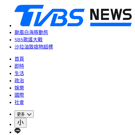
颱風白海豚動態
SBS歌謠大戰
沙拉油致癌物超標
首頁
即時
生活
政治
娛樂
國際
社會
更多