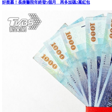
好羨慕！長庚醫院年終發5個月 再多加碼2萬紅包