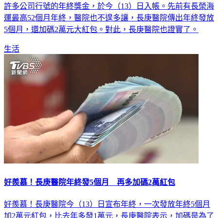
許多公司行號的年終獎金，於今（13）日入帳。先前有長榮海
運最高52個月年終，醫院也不遑多讓，長庚醫院傳出年終發放
5個月，還加碼2萬元大紅包。對此，長庚醫院也證實了。
生活
好羨慕！長庚醫院年終發5個月 再多加碼2萬紅包
好羨慕！長庚醫院今（13）日宣布年終，一次發放年終5個月