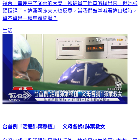
則。對此，資深媒體人「莉莎夫人」就分享，過去她任職的電
視台，幸運中了50萬的大獎，卻被員工們齊喊捐出來，但她強
硬拒絕了。這讓莉莎夫人也反思，當我們鼓掌喊著這口號時，
算不算是一種集體施壓？
生活
台首例「活體肺葉移植」 父母各捐1肺葉救女