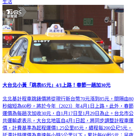
生活
大台北小黃「跳表85元」4/1上路！春節一趟加30元
北北基計程車跳錶價將從現行新台幣70元漲到85元，間隔由80
秒縮短為60秒，將於今年（2023）年4月1日上路。此外，春節
運價為每趟次加收30元，自1月17日至1月29日為止。台北市公
共運輸處表示，大台北地區自4月1日起，將同步調整計程車運
價，計費基準為起程運價1.25公里85元，續程每200公尺5元，