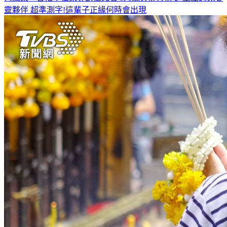
何潤東、曹佑寧獨家專訪搶先看
8月緣分排行榜 這星座遇見心
靈夥伴
超準測字!這輩子正緣何時會出現