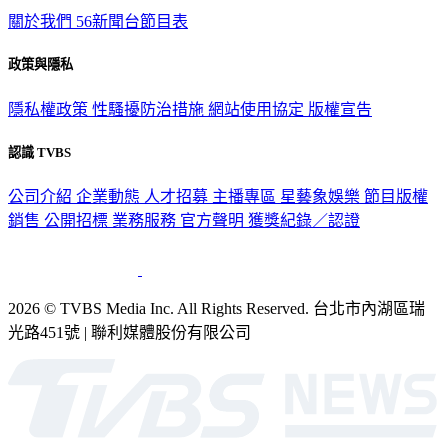
TVBS新聞網
關於我們
56新聞台節目表
政策與隱私
隱私權政策
性騷擾防治措施
網站使用協定
版權宣告
認識 TVBS
公司介紹
企業動態
人才招募
主播專區
星藝象娛樂
節目版權
銷售
公開招標
業務服務
官方聲明
獲獎紀錄／認證
2026 © TVBS Media Inc. All Rights Reserved. 台北市內湖區瑞
光路451號 | 聯利媒體股份有限公司