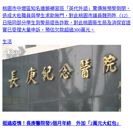
害
桃園市中壢區知名連鎖補習班「英代外語」驚傳無預警倒閉，
造成大批職員與學生求助無門，對此桃園市議員魏筠昨（12）
日陪同部分學生到警局提告詐欺，對此桃園衛生局及消保官證
實已受理大量申訴，預估欠款超過300萬元。
生活
挺過疫情！長庚醫院發5個月年終 外加「2萬元大紅包」