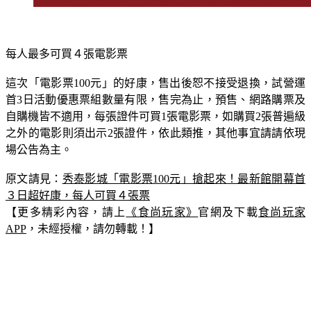
每人最多可買４張電影票
這次「電影票100元」的好康，售出後恕不接受退換，試營運
首3日活動優惠票組數量有限，售完為止，預售、網路購票及
自購機皆不適用，每張證件可買1張電影票，如購買2張普遍級
之外的電影則須出示2張證件，依此類推，其他事宜請請依現
場公告為主。
原文請見：
秀泰影城「電影票100元」搶起來！最新館開幕首
３日超好康，每人可買４張票
【更多精彩內容，請上
《食尚玩家》
官網及下載
食尚玩家
APP
，未經授權，請勿轉載！】