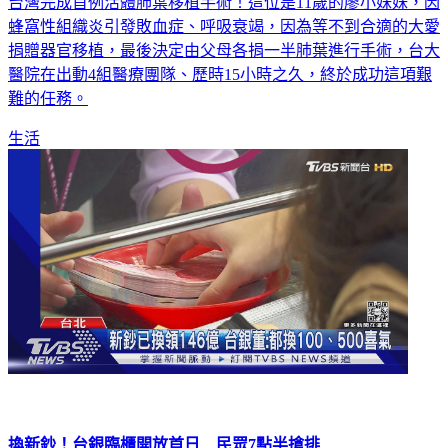
台灣完成首例活體肺葉移植手術！這位是11歲的廖小妹妹，因
蜂窩性組織炎引發敗血症、呼吸衰竭，因為等不到合適的大愛
捐贈器官移植，最後決定由父母各捐一半肺葉進行手術，台大
醫院在出動4組醫療團隊、歷時15小時之久，終於成功這項艱
難的任務。
生活