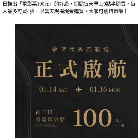
高雄夢時代「秀泰影城」即將開幕，並將於1/14～1/16開幕首3
日推出「電影票100元」的好康，期間每天早上9點半開賣，每
人最多可買4張，限當天現場現金購買，大家可別錯過啦！