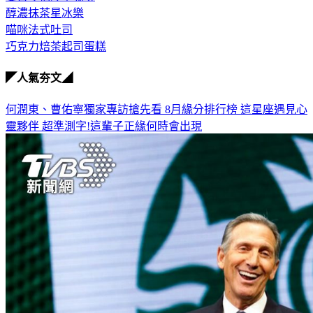
醇濃抹茶星冰樂
喵咪法式吐司
巧克力焙茶起司蛋糕
◤人氣夯文◢
何潤東、曹佑寧獨家專訪搶先看
8月緣分排行榜 這星座遇見心
靈夥伴
超準測字!這輩子正緣何時會出現