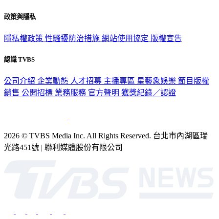
政策與隱私
隱私權政策
性騷擾防治措施
網站使用協定
版權宣告
認識 TVBS
公司介紹
企業動態
人才招募
主播專區
星藝象娛樂
節目版權
銷售
公開招標
業務服務
官方聲明
獲獎紀錄／認證
2026 © TVBS Media Inc. All Rights Reserved. 台北市內湖區瑞
光路451號 | 聯利媒體股份有限公司