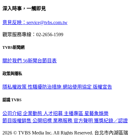
深入時事，一觸即見
意見反映：service@tvbs.com.tw
觀眾服務專線：02-2656-1599
TVBS新聞網
關於我們
56新聞台節目表
政策與隱私
隱私權政策
性騷擾防治措施
網站使用協定
版權宣告
認識 TVBS
公司介紹
企業動態
人才招募
主播專區
星藝象娛樂
節目版權銷售
公開招標
業務服務
官方聲明
獲獎紀錄／認證
2026 © TVBS Media Inc. All Rights Reserved. 台北市內湖區瑞