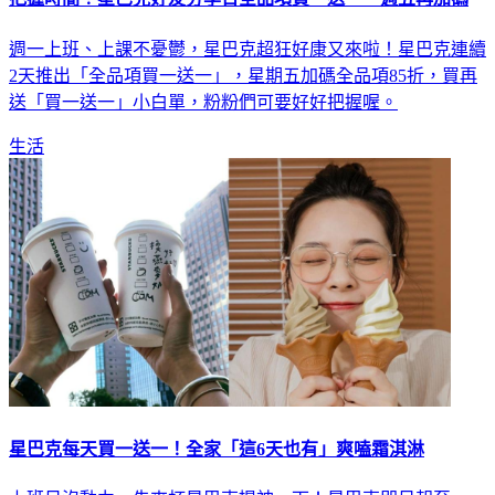
週一上班、上課不憂鬱，星巴克超狂好康又來啦！星巴克連續
2天推出「全品項買一送一」，星期五加碼全品項85折，買再
送「買一送一」小白單，粉粉們可要好好把握喔。
生活
星巴克每天買一送一！全家「這6天也有」爽嗑霜淇淋