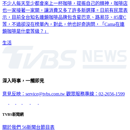
不少人每天至少都會來上一杯咖啡，提振自己的精神，咖啡店
也一家接著一家開，讓消費又多了許多新選擇。日前有民眾表
示，目前全台知名連鎖咖啡品牌包含星巴克、路易莎、85度C
等，不過卻沒在榜單內，對此，他也好奇詢問，「Cama在連
鎖咖啡是什麼等級？」
生活
深入時事，一觸即見
意見反映：service@tvbs.com.tw
觀眾服務專線：02-2656-1599
TVBS新聞網
關於我們
56新聞台節目表