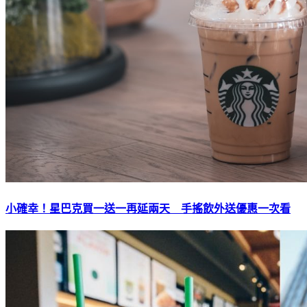
小確幸！星巴克買一送一再延兩天 手搖飲外送優惠一次看