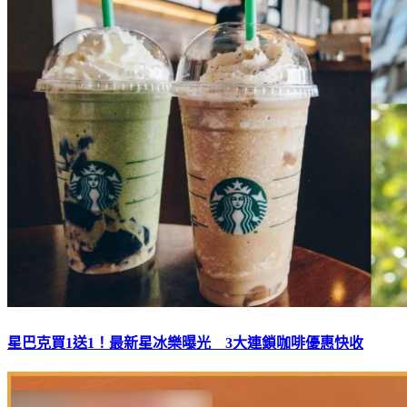
星巴克買1送1！最新星冰樂曝光 3大連鎖咖啡優惠快收