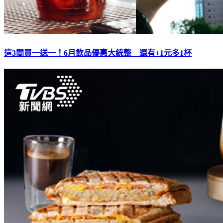
這3間買一送一！6月飲品優惠大統整 還有+1元多1杯