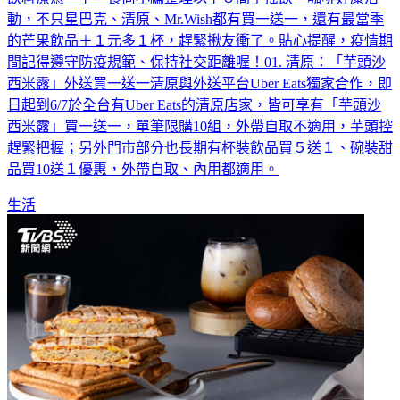
動，不只星巴克、清原、Mr.Wish都有買一送一，還有最當季
的芒果飲品＋１元多１杯，趕緊揪友衝了。貼心提醒，疫情期
間記得遵守防疫規範、保持社交距離喔！01. 清原：「芋頭沙
西米露」外送買一送一清原與外送平台Uber Eats獨家合作，即
日起到6/7於全台有Uber Eats的清原店家，皆可享有「芋頭沙
西米露」買一送一，單筆限購10組，外帶自取不適用，芋頭控
趕緊把握；另外門市部分也長期有杯裝飲品買５送１、碗裝甜
品買10送１優惠，外帶自取、內用都適用。
生活