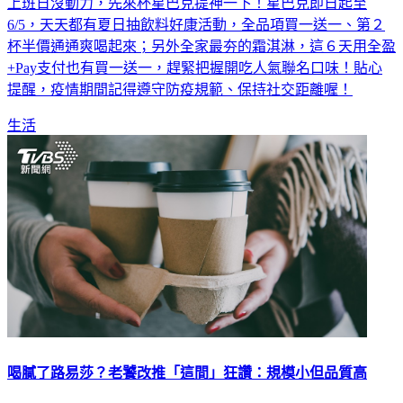
上班日沒動力，先來杯星巴克提神一下！星巴克即日起至
6/5，天天都有夏日抽飲料好康活動，全品項買一送一、第２
杯半價通通爽喝起來；另外全家最夯的霜淇淋，這６天用全盈
+Pay支付也有買一送一，趕緊把握開吃人氣聯名口味！貼心
提醒，疫情期間記得遵守防疫規範、保持社交距離喔！
生活
喝膩了路易莎？老饕改推「這間」狂讚：規模小但品質高