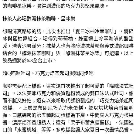
的咖啡星冰樂，喝得到濃郁的巧克力與堅果風味。
抹茶人必喝醇濃抹茶咖啡、星冰樂
想喝清爽路線的話，此次也推出「夏日冰柚冷萃咖啡」，將碎
冰與蜜柚醬組合，喝得到葡萄柚、蜂蜜遇上冷萃咖啡的酸甜
感，清爽消暑滿分；抹茶人也有將醇濃抹茶粉與義式濃縮咖啡
結合的「醇濃抹茶咖啡」與「醇濃抹茶星冰樂」可選購，以上
飲品通將於6/8全台上市。
超Q喵咪吐司、巧克力焙茶起司蛋糕同步吃
咖啡需要配上糕點，這次還首次推出了超可愛的「喵咪法式吐
司」，以法芙娜巧克力和優質麵粉製成的雙口味法式吐司，甜
而不膩又好拍；還有以米粉取代麵粉製成的「巧克力焙茶起司
蛋糕」，上層是布朗尼巧克力米蛋糕，並以烘烤焙茶香氣明
顯、口感綿密的第五種起司蛋糕為下層，中間夾入巧克力核果
醬，濃厚焙茶香超誘人；還有「栗子布蕾焦糖蛋糕」、法國進
口的「水蜜桃塔」等等，多款糕點讓大家夏日一次盡情品嘗。