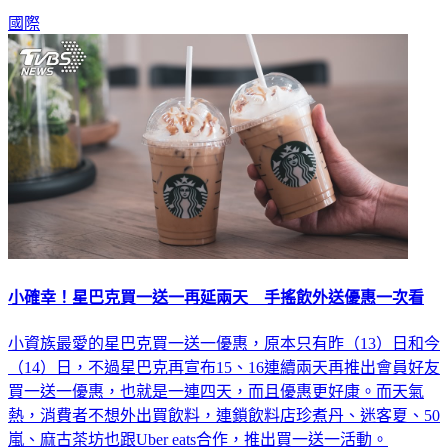
國際
小確幸！星巴克買一送一再延兩天 手搖飲外送優惠一次看
小資族最愛的星巴克買一送一優惠，原本只有昨（13）日和今
（14）日，不過星巴克再宣布15、16連續兩天再推出會員好友
買一送一優惠，也就是一連四天，而且優惠更好康。而天氣
熱，消費者不想外出買飲料，連鎖飲料店珍煮丹、迷客夏、50
嵐、麻古茶坊也跟Uber eats合作，推出買一送一活動。