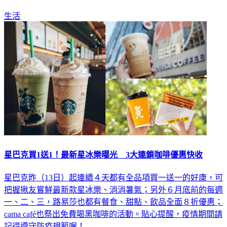
生活
星巴克買1送1！最新星冰樂曝光 3大連鎖咖啡優惠快收
星巴克昨（13日）起連續４天都有全品項買一送一的好康，可
把握揪友嘗鮮最新款星冰樂、消消暑氣；另外６月底前的每週
一、二、三，路易莎也都有餐食、甜點、飲品全面８折優惠；
cama café也祭出免費喝黑咖啡的活動。貼心提醒，疫情期間請
記得遵守防疫規範喔！