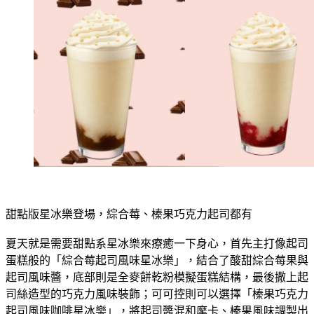
甜點版星冰樂登場，綜合莓、榛果巧克力起司都有
夏天就是需要甜點系星冰樂來療癒一下身心，首先主打像起司
蛋糕般的「綜合莓起司風味星冰樂」，結合了酸甜綜合莓果與
起司風味醬，底部則是全麥餅乾粉模擬蛋糕結構，最後撒上起
司絲造型的巧克力風味裝飾；可可控則可以選擇「榛果巧克力
起司風味咖啡星冰樂」，將起司醬混和摩卡、榛果風味調製出