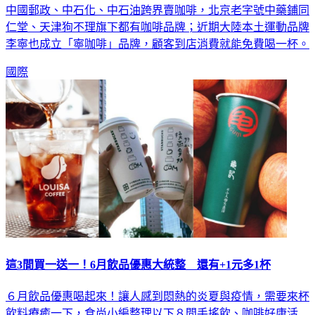
中國郵政、中石化、中石油跨界賣咖啡，北京老字號中藥鋪同
仁堂、天津狗不理旗下都有咖啡品牌；近期大陸本土運動品牌
李寧也成立「寧咖啡」品牌，顧客到店消費就能免費喝一杯。
國際
這3間買一送一！6月飲品優惠大統整 還有+1元多1杯
６月飲品優惠喝起來！讓人感到悶熱的炎夏與疫情，需要來杯
飲料療癒一下，食尚小編整理以下８間手搖飲、咖啡好康活