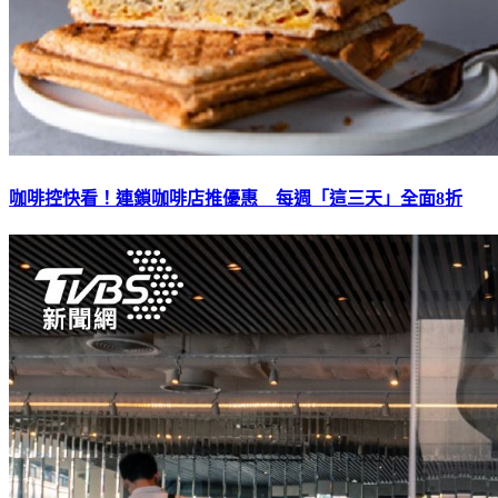
咖啡控快看！連鎖咖啡店推優惠 每週「這三天」全面8折