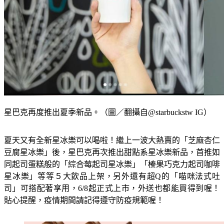
星巴克再度推出夏季新品。（圖／翻攝自@starbuckstw IG）
夏天又有全新星冰樂可以喝啦！繼上一波大熱賣的「芝麻杏仁
豆腐星冰樂」後，星巴克再次推出甜點系星冰樂新品，首推如
同起司蛋糕般的「綜合莓起司星冰樂」「榛果巧克力起司咖啡
星冰樂」等等５大飲品上架，另外還有超Q的「喵咪法式吐
司」可搭配著享用，6/8起正式上市，外送也都能買得到喔！
貼心提醒，疫情期間請記得遵守防疫規範喔！