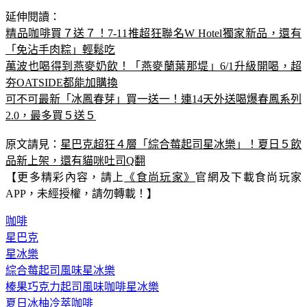
延伸閱讀：
精品咖啡買７送７！7-11推超狂聯名W Hotel獨家新品，還有
「免沾手肉粽」輕鬆吃
萬波也喝得到燕麥奶飲！「燕麥蘭葉那堤」6/1升級開喝，超
夯OATSIDE都能加購換
可不可最新「冰鳳春芽」買一送一！連14天外送喝爆春鳳系列
2.0，最多買５送５
原文請見：
星巴克超狂４層「綜合莓起司星冰樂」！夏日５飲
品新上架，還有貓咪吐司Q翻
【更多精彩內容，請上
《食尚玩家》
官網及下載食尚玩家
APP，未經授權，請勿轉載！】
咖啡
星巴克
星冰樂
綜合莓起司風味星冰樂
榛果巧克力起司風味咖啡星冰樂
夏日冰柚冷萃咖啡