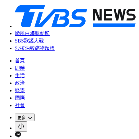
颱風白海豚動態
SBS歌謠大戰
沙拉油致癌物超標
首頁
即時
生活
政治
娛樂
國際
社會
更多