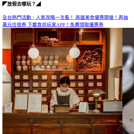
◤放假去哪玩？◢
全台熱門活動、人氣攻略一次看！
高雄美食優惠開搶！再抽
萬元住宿券
下載食尚玩家APP！免費領取優惠券