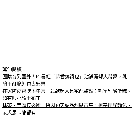
延伸閱讀：
團購夯到國外！IG暴紅「蒜香爆漿包」沾滿濃郁大蒜醬，乳
酪＋酥脆麵包太邪惡
在家防疫爽吃下午茶！21款超人氣宅配甜點：熊掌乳酪蛋糕、
超有哏小護士布丁
抹茶、芋頭控必衝！快閃10天誠品甜點市集，柯基屁屁麵包、
柴犬馬卡龍都有