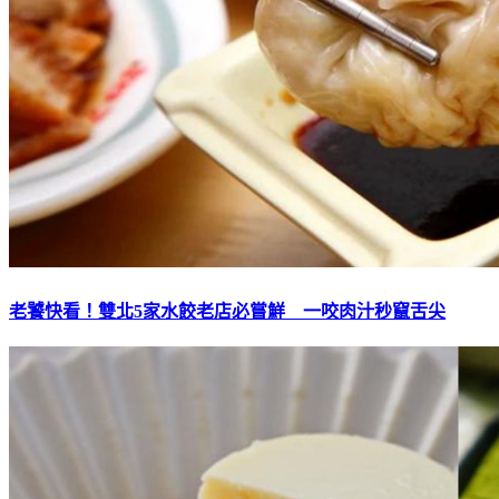
老饕快看！雙北5家水餃老店必嘗鮮 一咬肉汁秒竄舌尖