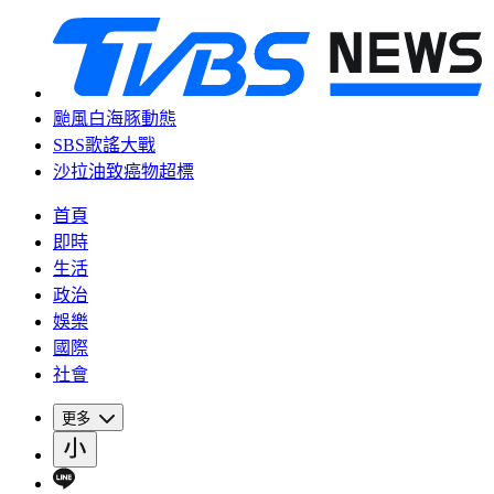
颱風白海豚動態
SBS歌謠大戰
沙拉油致癌物超標
首頁
即時
生活
政治
娛樂
國際
社會
更多