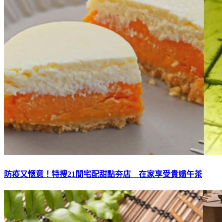
防疫又愜意！特搜21間宅配甜點夯店 在家享受貴婦午茶