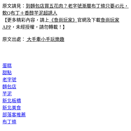
原文請見：
到麵包店買五花肉？老字號漸層布丁條只要45元，
軟Q布丁＋香醇芋泥超誘人
【更多精彩內容，請上
《
食尚玩家
》
官網及下載
食尚玩家
APP
，未經授權，請勿轉載！】
原文出處：
大手牽小手玩樂趣
蛋糕
甜點
老字號
麵包店
芋泥
新北板橋
新北美食
部落客推薦
布丁條