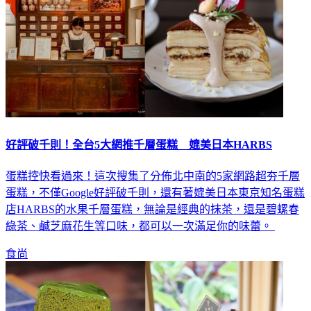
好評破千則！全台5大網推千層蛋糕 媲美日本HARBS
蛋糕控快看過來！這次搜集了分佈北中南的5家網路超夯千層
蛋糕，不僅Google好評破千則，還有著媲美日本東京知名蛋糕
店HARBS的水果千層蛋糕，無論是經典的抹茶，還是碧螺春
綠茶、鹹芝麻花生等口味，都可以一次滿足你的味蕾。
食尚