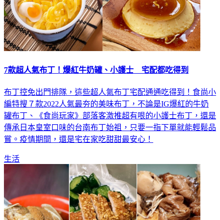
7款超人氣布丁！爆紅牛奶罐、小護士 宅配都吃得到
布丁控免出門排隊，這些超人氣布丁宅配通通吃得到！食尚小
編特搜７款2022人氣最夯的美味布丁，不論是IG爆紅的牛奶
罐布丁、《食尚玩家》部落客激推超有哏的小護士布丁，還是
傳承日本皇室口味的台南布丁始祖，只要一指下單就能輕鬆品
嘗。疫情期間，還是宅在家吃甜甜最安心！
生活