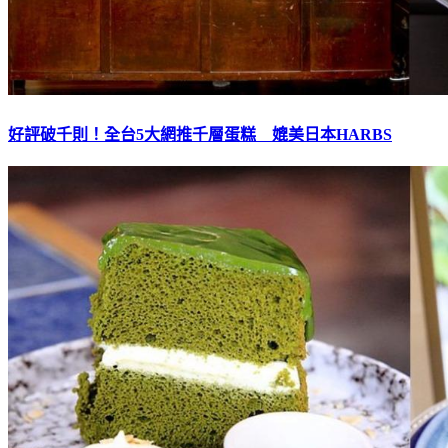
好評破千則！全台5大網推千層蛋糕 媲美日本HARBS