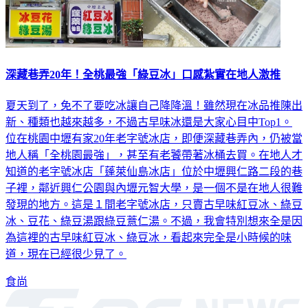
深藏巷弄20年！全桃最強「綠豆冰」口感紮實在地人激推
夏天到了，免不了要吃冰讓自己降降溫！雖然現在冰品推陳出
新、種類也越來越多，不過古早味冰還是大家心目中Top1。
位在桃園中壢有家20年老字號冰店，即便深藏巷弄內，仍被當
地人稱「全桃園最強」，甚至有老饕帶著冰桶去買。在地人才
知道的老字號冰店「蓬萊仙島冰店」位於中壢興仁路二段的巷
子裡，鄰近興仁公園與內壢元智大學，是一個不是在地人很難
發現的地方。這是１間老字號冰店，只賣古早味紅豆冰、綠豆
冰、豆花、綠豆湯跟綠豆薏仁湯。不過，我會特別想來全是因
為這裡的古早味紅豆冰、綠豆冰，看起來完全是小時候的味
道，現在已經很少見了。
食尚