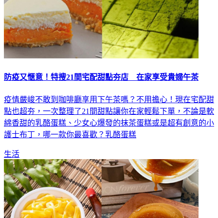
防疫又愜意！特搜21間宅配甜點夯店 在家享受貴婦午茶
疫情嚴峻不敢到咖啡廳享用下午茶嗎？不用擔心！現在宅配甜
點也超夯，一次整理了21間甜點讓你在家輕鬆下單，不論是軟
綿香甜的乳酪蛋糕、少女心爆發的抹茶蛋糕或是超有創意的小
護士布丁，哪一款你最喜歡？乳酪蛋糕
生活