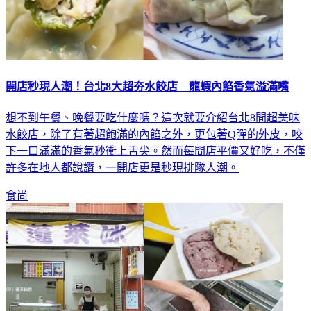
開店秒現人潮！台北8大超夯水餃店 龍蝦內餡香氣溢滿嘴
想不到午餐、晚餐要吃什麼嗎？這次就要介紹台北8間超美味
水餃店，除了有著超飽滿的內餡之外，更包著Q彈的外皮，咬
下一口滿滿的香氣秒衝上舌尖。然而每間店平價又好吃，不僅
許多在地人都說讚，一開店更是秒現排隊人潮。
食尚