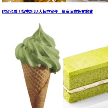
吃貨必看！特搜新北6大超夯宵夜 這家滷肉飯會黏嘴