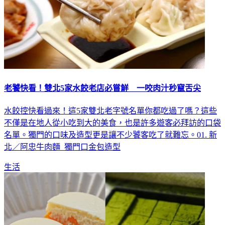
老饕快看！雙北5家水餃老店必嘗鮮 一咬肉汁秒竄舌尖
水餃控快看過來！這5家雙北老字號名單你都吃過了嗎？這些
不僅是在地人從小吃到大的美食，也是許多遊客必拜訪的口袋
名單。獨門的口味及造型更是讓不少饕客吃了就難忘。01. 新
北／阿忠牛肉麵 獨門口金包造型
生活