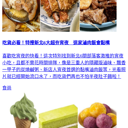
吃貨必看！特搜新北6大超夯宵夜 這家滷肉飯會黏嘴
喜歡吃宵夜的快看！這次特別找到新北6間部落客激推的宵夜
小吃，且都不需花時間排隊，像是三重人的隱藏版滷味、飄香
一甲子的炭燒鹹粥、新店人宵夜首選的黏嘴滷肉飯等，光看照
片就已經開始流口水了，而吃貨們再也不怕半夜肚子餓啦！
食尚