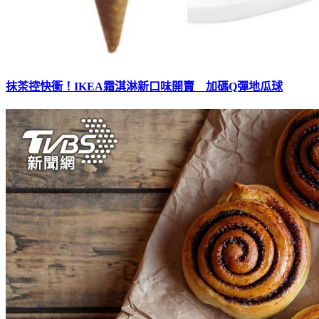
抹茶控快衝！IKEA霜淇淋新口味開賣 加碼Q彈地瓜球