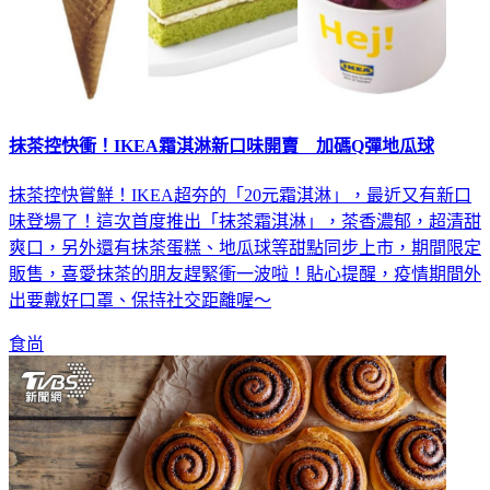
抹茶控快衝！IKEA霜淇淋新口味開賣 加碼Q彈地瓜球
抹茶控快嘗鮮！IKEA超夯的「20元霜淇淋」，最近又有新口
味登場了！這次首度推出「抹茶霜淇淋」，茶香濃郁，超清甜
爽口，另外還有抹茶蛋糕、地瓜球等甜點同步上市，期間限定
販售，喜愛抹茶的朋友趕緊衝一波啦！貼心提醒，疫情期間外
出要戴好口罩、保持社交距離喔～
食尚