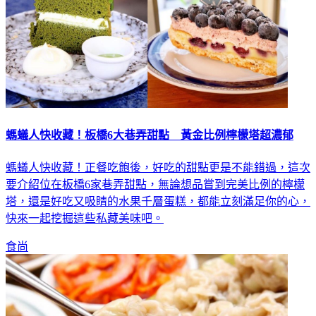
螞蟻人快收藏！板橋6大巷弄甜點 黃金比例檸檬塔超濃郁
螞蟻人快收藏！正餐吃飽後，好吃的甜點更是不能錯過，這次
要介紹位在板橋6家巷弄甜點，無論想品嘗到完美比例的檸檬
塔，還是好吃又吸睛的水果千層蛋糕，都能立刻滿足你的心，
快來一起挖掘這些私藏美味吧。
食尚