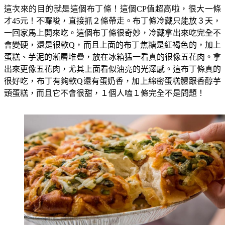
這次來的目的就是這個布丁條！這個CP值超高啦，很大一條
才45元！不囉唆，直接抓２條帶走。布丁條冷藏只能放３天，
一回家馬上開來吃。這個布丁條很奇妙，冷藏拿出來吃完全不
會變硬，還是很軟Q，而且上面的布丁焦糖是紅褐色的，加上
蛋糕、芋泥的漸層堆疊，放在冰箱猛一看真的很像五花肉。拿
出來更像五花肉，尤其上面看似油亮的光澤感。這布丁條真的
很好吃，布丁有夠軟Q還有蛋奶香，加上綿密蛋糕體跟香醇芋
頭蛋糕，而且它不會很甜，１個人嗑１條完全不是問題！