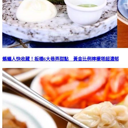
螞蟻人快收藏！板橋6大巷弄甜點 黃金比例檸檬塔超濃郁