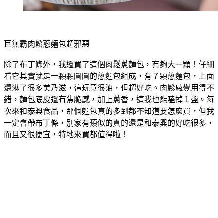
巨無霸肉鬆蔥麵包超邪惡
除了布丁條外，我還買了這個肉鬆蔥麵包，有夠大一顆！仔細
看它其實就是一顆顆圓圓的蔥麵包組成，有７顆蔥麵包，上面
還淋了很多美乃滋，這玩意很油，但超好吃。肉鬆感覺用得不
錯，麵包底皮還有焦脆感，加上蔥香，這我也能嗑掉１盤。每
次來和泰興食品，那個麵包真的多到都不知道要怎麼買，但我
一定會帶布丁條，別家有類似的真的還是和泰興的好吃很多，
而且又很便宜，特地來買都值得啦！