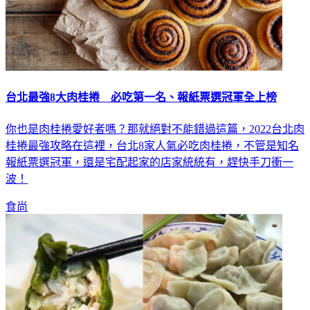
台北最強8大肉桂捲 必吃第一名、報紙票選冠軍全上榜
你也是肉桂捲愛好者嗎？那就絕對不能錯過這篇，2022台北肉
桂捲最強攻略在這裡，台北8家人氣必吃肉桂捲，不管是知名
報紙票選冠軍，還是宅配起家的店家統統有，趕快手刀衝一
波！
食尚