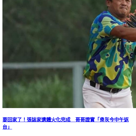
要回家了！張誌家遺體火化完成 哥哥證實「骨灰今中午返
台」