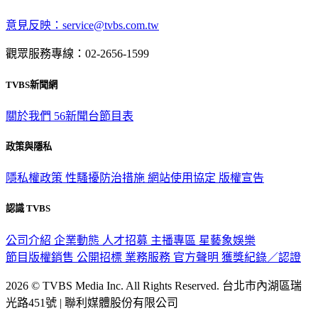
意見反映：service@tvbs.com.tw
觀眾服務專線：02-2656-1599
TVBS新聞網
關於我們
56新聞台節目表
政策與隱私
隱私權政策
性騷擾防治措施
網站使用協定
版權宣告
認識 TVBS
公司介紹
企業動態
人才招募
主播專區
星藝象娛樂
節目版權銷售
公開招標
業務服務
官方聲明
獲獎紀錄／認證
2026 © TVBS Media Inc. All Rights Reserved. 台北市內湖區瑞
光路451號 | 聯利媒體股份有限公司