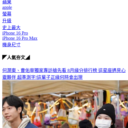
蘋果
apple
螢幕
升級
史上最大
iPhone 16 Pro
iPhone 16 Pro Max
機身尺寸
◤人氣夯文◢
何潤東、曹佑寧獨家專訪搶先看
8月緣分排行榜 這星座遇見心
靈夥伴
超準測字!這輩子正緣何時會出現