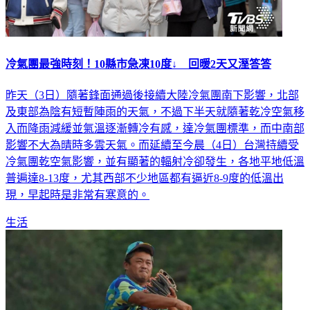
冷氣團最強時刻！10縣市急凍10度↓ 回暖2天又溼答答
昨天（3日）隨著鋒面通過後接續大陸冷氣團南下影響，北部
及東部為陰有短暫陣雨的天氣，不過下半天就隨著乾冷空氣移
入而降雨減緩並氣溫逐漸轉冷有感，達冷氣團標準，而中南部
影響不大為晴時多雲天氣。而延續至今晨（4日）台灣持續受
冷氣團乾空氣影響，並有顯著的輻射冷卻發生，各地平地低溫
普遍達8-13度，尤其西部不少地區都有逼近8-9度的低溫出
現，早起時是非常有寒意的。
生活