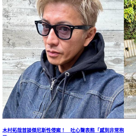
木村拓哉首談傑尼斯性侵案！ 吐心聲表態「感到非常抱