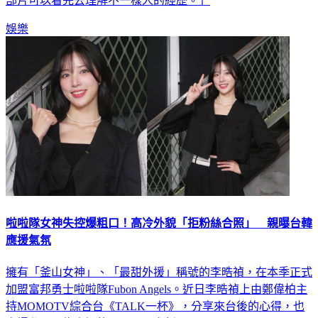
部片可以看完去理解不一樣人的經歷。」
娛樂
啦啦隊女神失控爆粗口！高冷外貌「拒粉絲合照」 親曝台韓
應援氣氛
擁有「釜山女神」、「最甜外援」稱號的李晧禎，在本季正式
加盟富邦勇士啦啦隊Fubon Angels。近日李晧禎上由鄭偉柏主
持MOMOTV綜合台《TALK一杯》，分享來台後的心得，也