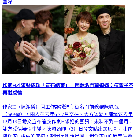
國際
作家H才求婚成功「宣布結束」 鬧翻名門前媳婦：這輩子不
再碰感情
作家H（陳鴻儀）因工作認識迪化街名門前媳婦陳珮甄
（Selena），兩人在去年6、7月交往、大方認愛。陳珮甄去年
12月19日發文宣布答應作家H求婚的喜訊，未料不到一個月，
雙方感情疑似生變，陳珮甄昨（3）日發文貼出黑底圖，吐露
與作家H相處的摩擦，起因是她想出國，但作家H的反應讓她