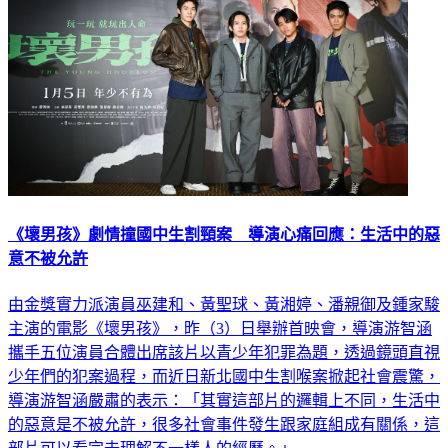
《壞男孩》劇情撞國中生割頸案 導演心痛回應：生活中的惡
意不被允許
由金獎實力派演員巫建和、黃聖球、黃湘婷、潘親御及鍾家駿
主演的電影《壞男孩》，昨（3）日舉辦首映會，導演游智涵
攜手五位演員合體出席該片以青少年犯罪為題，透過鏡頭直視
少年們的犯案過程，而近日新北國中生割喉案掀起社會震驚，
導演游智涵嚴肅的表示：「其實這部片的邏輯上不同，生活中
的惡意是不被允許，很多社會事件發生跟家庭組成有關係，這