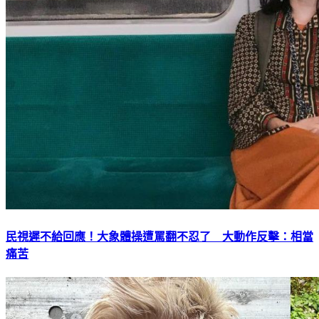
民視遲不給回應！大象體操遭罵翻不忍了 大動作反擊：相當
痛苦