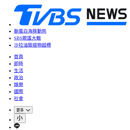
颱風白海豚動態
SBS歌謠大戰
沙拉油致癌物超標
首頁
即時
生活
政治
娛樂
國際
社會
更多