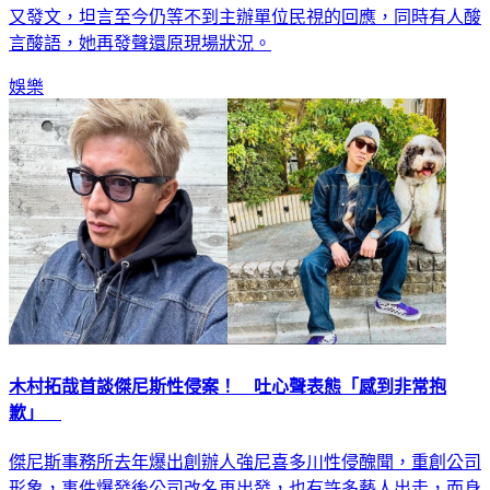
又發文，坦言至今仍等不到主辦單位民視的回應，同時有人酸
言酸語，她再發聲還原現場狀況。
娛樂
木村拓哉首談傑尼斯性侵案！ 吐心聲表態「感到非常抱
歉」
傑尼斯事務所去年爆出創辦人強尼喜多川性侵醜聞，重創公司
形象，事件爆發後公司改名再出發，也有許多藝人出走，而身