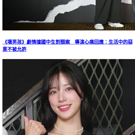
《壞男孩》劇情撞國中生割頸案 導演心痛回應：生活中的惡
意不被允許