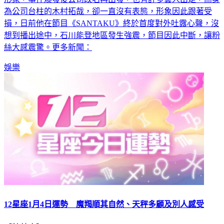
為公司台柱的木村拓哉，卻一直沒有表態，形象因此跟著受
損，日前他在節目《SANTAKU》終於首度對外吐露心聲，沒
想到播出途中，石川能登地區發生強震，節目因此中斷，讓粉
絲大感震驚。更多新聞：
娛樂
12星座1月4日運勢 魔羯順其自然、天秤多顧及別人感受