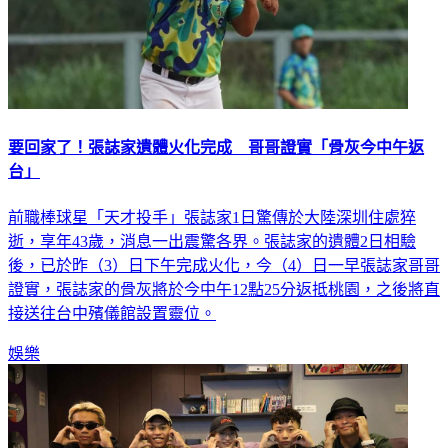
要回家了！張誌家遺體火化完成 哥哥證實「骨灰今中午返
台」
前職棒球星「天才投手」張誌家1日驚傳於大陸深圳住處猝
逝，享年43歲，消息一出震驚各界。張誌家的遺體2日相驗
後，已於昨（3）日下午完成火化，今（4）日一早張誌家哥哥
證實，張誌家的骨灰將於今中午12點25分返抵桃園，之後將直
接送往台中殯儀館設置靈位。
娛樂