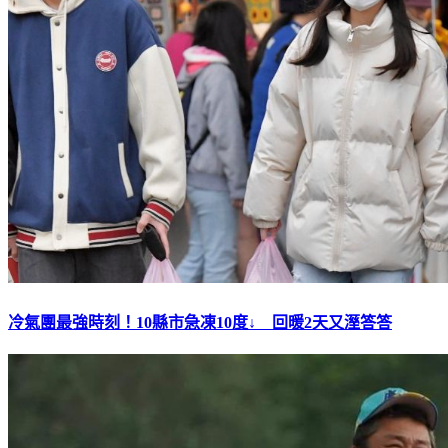
冷氣團最強時刻！10縣市急凍10度↓ 回暖2天又溼答答