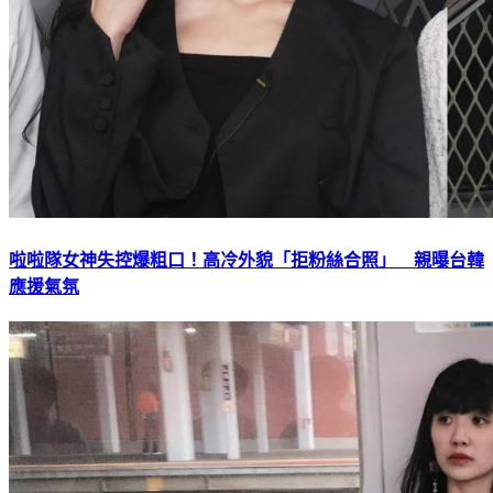
啦啦隊女神失控爆粗口！高冷外貌「拒粉絲合照」 親曝台韓
應援氣氛