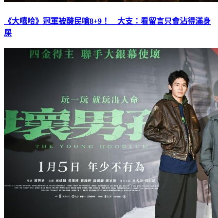
《大嘻哈》冠軍被酸民嗆8+9！ 大支：看留言只會沾得滿身
屎