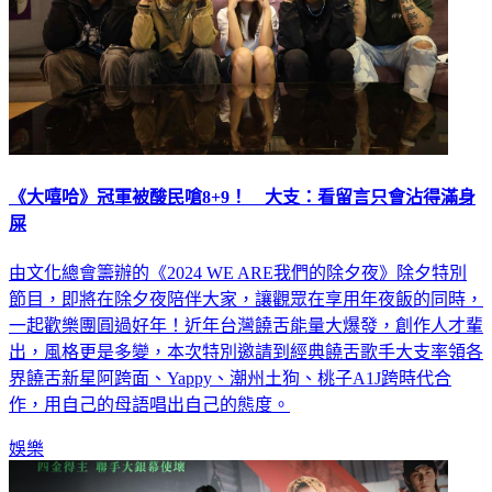
《大嘻哈》冠軍被酸民嗆8+9！ 大支：看留言只會沾得滿身
屎
由文化總會籌辦的《2024 WE ARE我們的除夕夜》除夕特別
節目，即將在除夕夜陪伴大家，讓觀眾在享用年夜飯的同時，
一起歡樂團圓過好年！近年台灣饒舌能量大爆發，創作人才輩
出，風格更是多變，本次特別邀請到經典饒舌歌手大支率領各
界饒舌新星阿跨面、Yappy、潮州土狗、桃子A1J跨時代合
作，用自己的母語唱出自己的態度。
娛樂