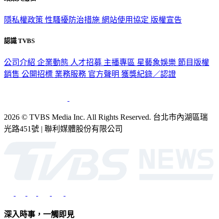
隱私權政策
性騷擾防治措施
網站使用協定
版權宣告
認識 TVBS
公司介紹
企業動態
人才招募
主播專區
星藝象娛樂
節目版權
銷售
公開招標
業務服務
官方聲明
獲獎紀錄／認證
2026 © TVBS Media Inc. All Rights Reserved. 台北市內湖區瑞
光路451號 | 聯利媒體股份有限公司
深入時事，一觸即見