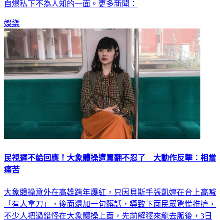
自爆私下不為人知的一面。更多新聞：
娛樂
民視遲不給回應！大象體操遭罵翻不忍了 大動作反擊：相當
痛苦
大象體操意外在高雄跨年爆紅，只因貝斯手張凱婷在台上高喊
「有人拿刀」，後面還加一句髒話，導致下面民眾驚慌推擠，
不少人把過錯怪在大象體操上面，先前解釋來龍去脈後，3日