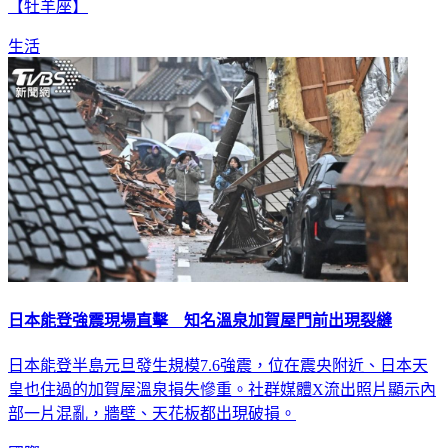
【牡羊座】
生活
日本能登強震現場直擊 知名溫泉加賀屋門前出現裂縫
日本能登半島元旦發生規模7.6強震，位在震央附近、日本天
皇也住過的加賀屋溫泉損失慘重。社群媒體X流出照片顯示內
部一片混亂，牆壁、天花板都出現破損。