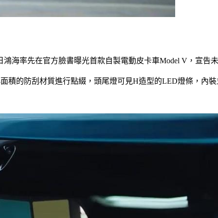
）日鴻海率先在官方臉書曝光首款自製電動皮卡車Model V，宣
以小面積的防刮材質進行點綴，頭尾燈可見H造型的LED燈條，