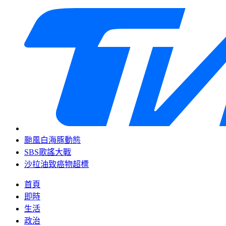
颱風白海豚動態
SBS歌謠大戰
沙拉油致癌物超標
首頁
即時
生活
政治