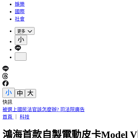
娛樂
國際
社會
更多
快訊
快訊／疑涉原鄉工程貪汙案 高雄市議員范織欽遭檢調約談
首頁
｜
科技
鴻海首款自製電動皮卡Model 