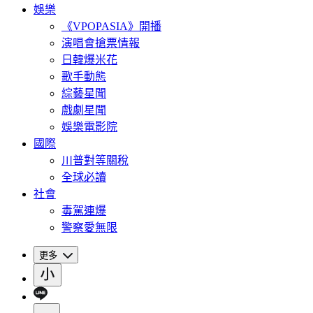
娛樂
《VPOPASIA》開播
演唱會搶票情報
日韓爆米花
歌手動態
綜藝星聞
戲劇星聞
娛樂電影院
國際
川普對等關稅
全球必讀
社會
毒駕連爆
警察愛無限
更多