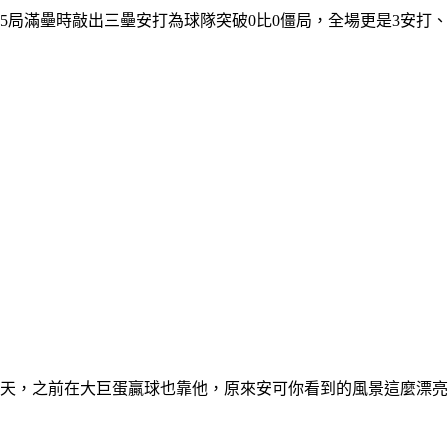
5局滿壘時敲出三壘安打為球隊突破0比0僵局，全場更是3安打
天，之前在大巨蛋贏球也靠他，原來安可你看到的風景這麼漂亮。」