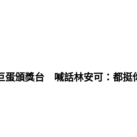
巨蛋頒獎台 喊話林安可：都挺