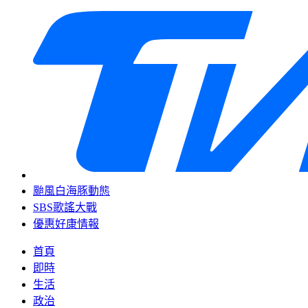
颱風白海豚動態
SBS歌謠大戰
優惠好康情報
首頁
即時
生活
政治