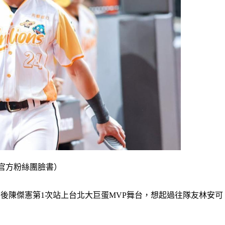
官方粉絲團臉書）
，賽後陳傑憲第1次站上台北大巨蛋MVP舞台，想起過往隊友林