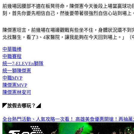
前幾場因腰部不適在板凳待命，陳傑憲今天後段上場當贏球功
刻，首先你要先相信自己，然後要帶著很強烈自信心站到場上
陳傑憲坦言，前幾場在場邊觀戰有些坐不住，身體狀況還不到
北找醫生，看了3、4家醫院，讓我能夠在今天回到場上。」（
中華職棒
中職賽程
統一7-ELEVEn獅隊
統一獅陳傑憲
中職MVP
陳傑憲MVP
陳傑憲林安可
◤放假去哪玩？◢
全台熱門活動、人氣攻略一次看！
高雄美食優惠開搶！再抽萬