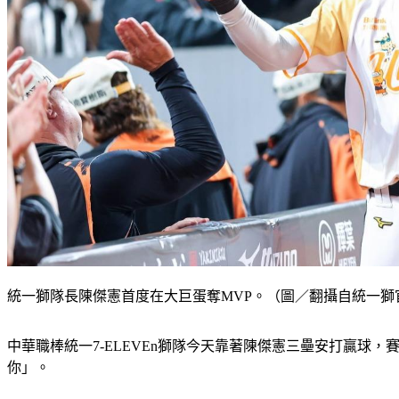
統一獅隊長陳傑憲首度在大巨蛋奪MVP。（圖／翻攝自統一獅
中華職棒統一7-ELEVEn獅隊今天靠著陳傑憲三壘安打贏球
你」。