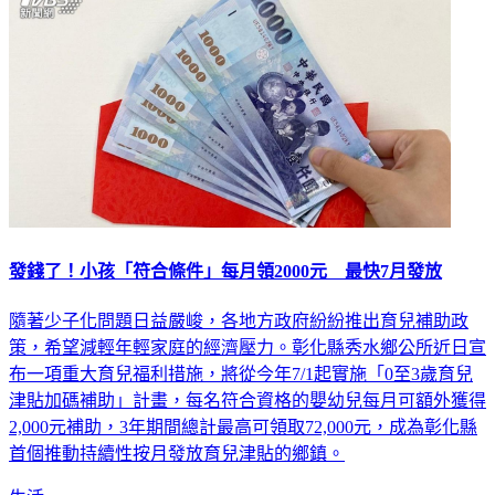
發錢了！小孩「符合條件」每月領2000元 最快7月發放
隨著少子化問題日益嚴峻，各地方政府紛紛推出育兒補助政
策，希望減輕年輕家庭的經濟壓力。彰化縣秀水鄉公所近日宣
布一項重大育兒福利措施，將從今年7/1起實施「0至3歲育兒
津貼加碼補助」計畫，每名符合資格的嬰幼兒每月可額外獲得
2,000元補助，3年期間總計最高可領取72,000元，成為彰化縣
首個推動持續性按月發放育兒津貼的鄉鎮。