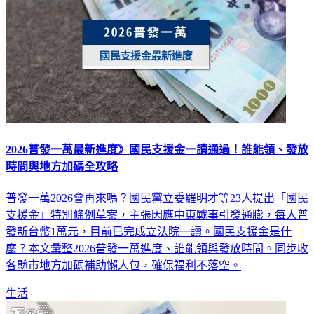
2026普發一萬最新進度》國民支援金一讀通過！誰能領、發放
時間與地方加碼全攻略
普發一萬2026會再來嗎？國民黨立委羅明才等23人提出「國民
支援金」特別條例草案，主張因應中東戰事引發通膨，每人普
發新台幣1萬元，目前已完成立法院一讀。國民支援金是什
麼？本文彙整2026普發一萬進度、誰能領與發放時間。同步收
各縣市地方加碼補助懶人包，確保福利不落空。
生活