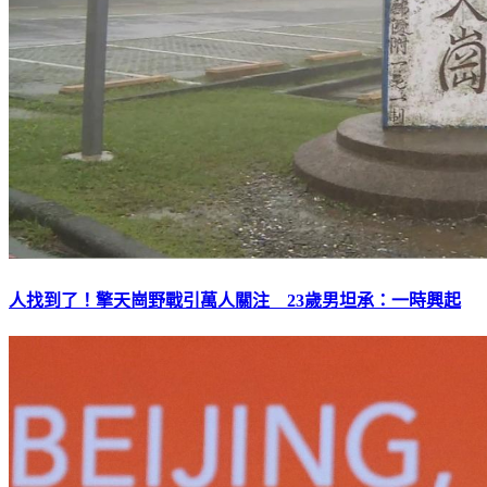
人找到了！擎天崗野戰引萬人關注 23歲男坦承：一時興起