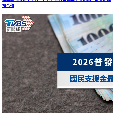
新護國神山來了！台「勁蜂」無人機震撼軍火市場 歐美廠商
搶合作