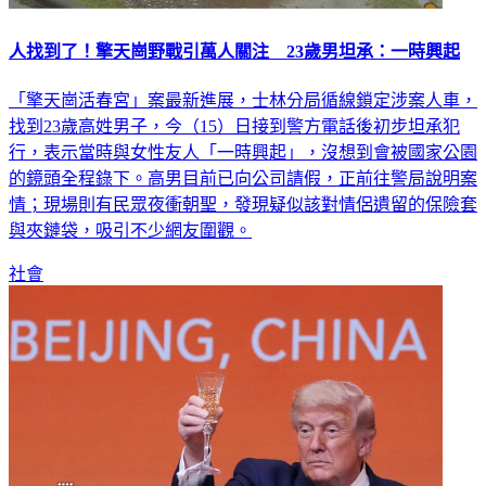
人找到了！擎天崗野戰引萬人關注 23歲男坦承：一時興起
「擎天崗活春宮」案最新進展，士林分局循線鎖定涉案人車，
找到23歲高姓男子，今（15）日接到警方電話後初步坦承犯
行，表示當時與女性友人「一時興起」，沒想到會被國家公園
的鏡頭全程錄下。高男目前已向公司請假，正前往警局說明案
情；現場則有民眾夜衝朝聖，發現疑似該對情侶遺留的保險套
與夾鏈袋，吸引不少網友圍觀。
社會