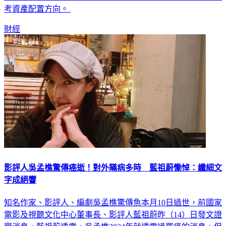
族視為穩健保本的「股債平衡」策略恐失靈，投資人應重新思
考資產配置方向。
財經
影評人吳孟樵驚傳癌逝！對外瞞病多時 藍祖蔚慟悼：纖細文
字成絕響
知名作家、影評人、編劇吳孟樵驚傳魚本月10日過世，前國家