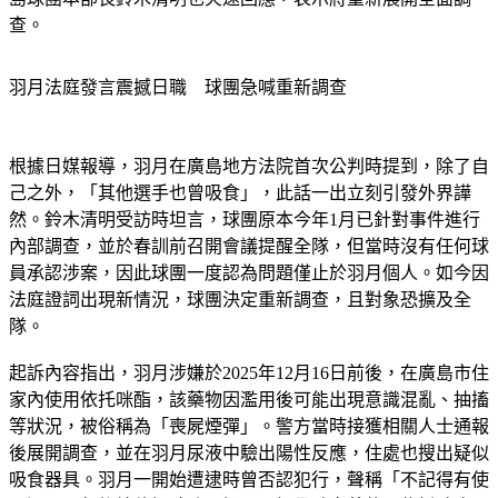
島球團本部長鈴木清明也火速回應，表示將重新展開全面調
查。
羽月法庭發言震撼日職　球團急喊重新調查
根據日媒報導，羽月在廣島地方法院首次公判時提到，除了自
己之外，「其他選手也曾吸食」，此話一出立刻引發外界譁
然。鈴木清明受訪時坦言，球團原本今年1月已針對事件進行
內部調查，並於春訓前召開會議提醒全隊，但當時沒有任何球
員承認涉案，因此球團一度認為問題僅止於羽月個人。如今因
法庭證詞出現新情況，球團決定重新調查，且對象恐擴及全
隊。
起訴內容指出，羽月涉嫌於2025年12月16日前後，在廣島市住
家內使用依托咪酯，該藥物因濫用後可能出現意識混亂、抽搐
等狀況，被俗稱為「喪屍煙彈」。警方當時接獲相關人士通報
後展開調查，並在羽月尿液中驗出陽性反應，住處也搜出疑似