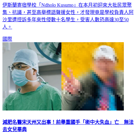
印尼中爪哇省近期爆發一樁大性侵醜聞，位於特洛戈薩里村的
伊斯蘭寄宿學校「Ndholo Kusumo」在本月初迎來大批民眾聚
集、抗議，甚至高舉標語聲援女性，才發現竟是學校負責人阿
沙里遭控訴多年來性侵數十名學生，受害人數恐高達30至50
人。
國際
減肥名醫宋天州又出事！前舉重國手「術中大失血」亡 無法