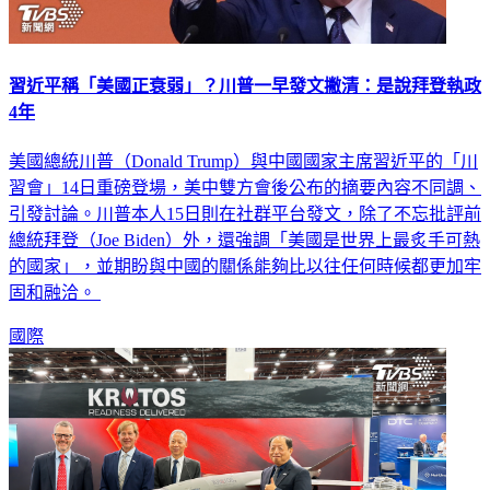
習近平稱「美國正衰弱」？川普一早發文撇清：是說拜登執政
4年
美國總統川普（Donald Trump）與中國國家主席習近平的「川
習會」14日重磅登場，美中雙方會後公布的摘要內容不同調、
引發討論。川普本人15日則在社群平台發文，除了不忘批評前
總統拜登（Joe Biden）外，還強調「美國是世界上最炙手可熱
的國家」，並期盼與中國的關係能夠比以往任何時候都更加牢
固和融洽。
國際