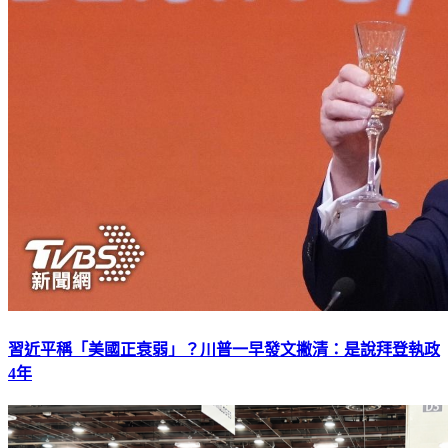
習近平稱「美國正衰弱」？川普一早發文撇清：是說拜登執政
4年