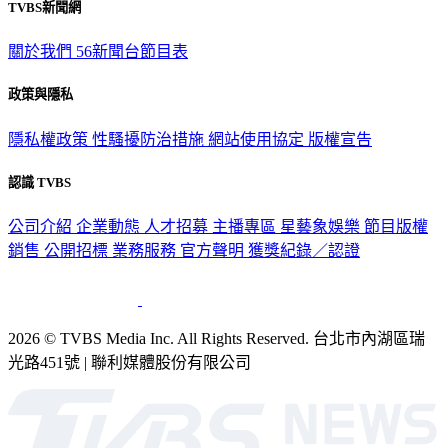
TVBS新聞網
關於我們
56新聞台節目表
政策與隱私
隱私權政策
性騷擾防治措施
網站使用協定
版權宣告
認識 TVBS
公司介紹
企業動態
人才招募
主播專區
星藝象娛樂
節目版權
銷售
公開招標
業務服務
官方聲明
獲獎紀錄／認證
2026 © TVBS Media Inc. All Rights Reserved. 台北市內湖區瑞
光路451號 | 聯利媒體股份有限公司