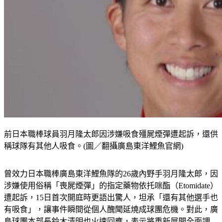
前日本職棒球員羽月隆太郎因涉嫌吸食殭屍煙彈遭起訴，還供
稱球隊有其他人吸食。(圖／翻攝廣島東洋鯉魚官網)
曾效力日本職棒廣島東洋鯉魚隊的26歲內野手羽月隆太郎，因
涉嫌使用俗稱「喪屍煙彈」的指定藥物依托咪酯（Etomidate）
遭起訴，15日首次開庭時更語出驚人，坦承「還有其他選手也
有吸食」，讓事件瞬間從個人醜聞延燒成球團危機。對此，廣