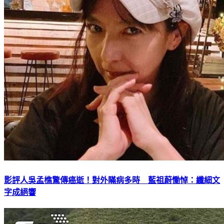
影評人吳孟樵驚傳癌逝！對外瞞病多時 藍祖蔚慟悼：纖細文
字成絕響