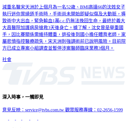
去女兒畢典
減重名醫宋天洲於上個月為一名52歲、BMI高達66的沈姓女子
執行迷你胃繞道手術時，手術尚未開始即疑似傷及大動脈，導
致術中大出血，緊急輸血1萬c.c.仍無法挽回生命，最終於義大
大昌醫院加護病房搶救3天後身亡。據了解，沈女曾是舉重國
手，因比賽關係需維持體重，退役後到國小擔任體育老師，家
屬悲憤指控醫療疏失，宋天洲則強調術前已說明風險。目前院
方已成立專案小組調查並暫停涉案醫師臨床業務3個月。
社會
深入時事，一觸即見
意見反映：service@tvbs.com.tw
觀眾服務專線：02-2656-1599