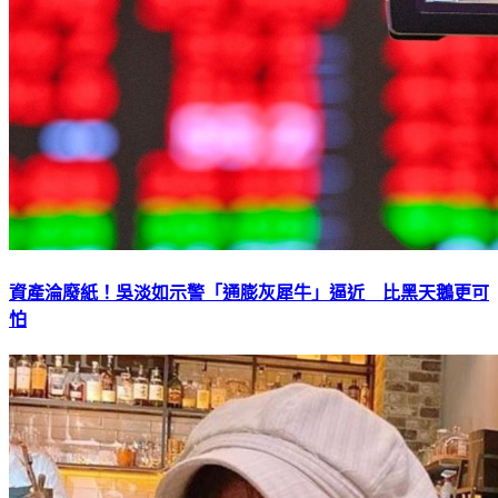
資產淪廢紙！吳淡如示警「通膨灰犀牛」逼近 比黑天鵝更可
怕