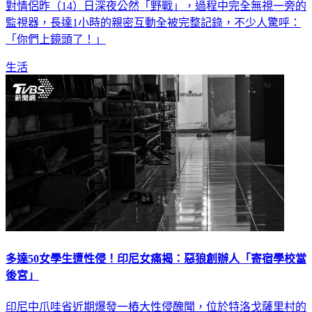
尷尬了！陽明山國家公園的擎天崗是知名約會聖地，但卻有一
對情侶昨（14）日深夜公然「野戰」，過程中完全無視一旁的
監視器，長達1小時的親密互動全被完整記錄，不少人驚呼：
「你們上鏡頭了！」
生活
多達50女學生遭性侵！印尼女痛揭：惡狼創辦人「寄宿學校當
後宮」