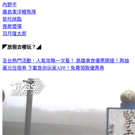
日職
內野手
廣島東洋鯉魚隊
依托咪酯
喪屍煙彈
羽月隆太郎
◤放假去哪玩？◢
全台熱門活動、人氣攻略一次看！
高雄美食優惠開搶！再抽
萬元住宿券
下載食尚玩家APP！免費領取優惠券