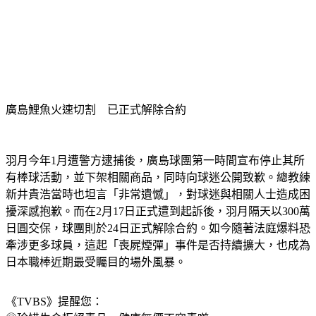
廣島鯉魚火速切割　已正式解除合約
羽月今年1月遭警方逮捕後，廣島球團第一時間宣布停止其所
有棒球活動，並下架相關商品，同時向球迷公開致歉。總教練
新井貴浩當時也坦言「非常遺憾」，對球迷與相關人士造成困
擾深感抱歉。而在2月17日正式遭到起訴後，羽月隔天以300萬
日圓交保，球團則於24日正式解除合約。如今隨著法庭爆料恐
牽涉更多球員，這起「喪屍煙彈」事件是否持續擴大，也成為
日本職棒近期最受矚目的場外風暴。