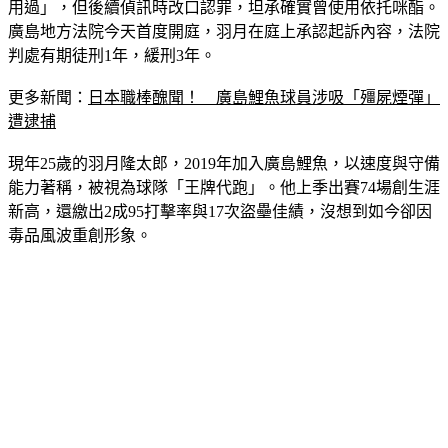
吸食器具。羽月一開始遭逮時曾否認犯行，聲稱「不記得有使
用過」，但後續偵訊時改口認罪，坦承確實曾使用依托咪酯。
廣島地方法院今天首度開庭，羽月在庭上承認起訴內容，法院
判處有期徒刑1年，緩刑3年。
更多新聞：
日本職棒醜聞！　廣島鯉魚球員涉吸「殭屍煙彈」
遭逮捕
現年25歲的羽月隆太郎，2019年加入廣島鯉魚，以速度與守備
能力著稱，被視為球隊「王牌代跑」。他上季出賽74場創生涯
新高，還繳出2成95打擊率與17次盜壘佳績，沒想到如今卻因
毒品風波重創形象。