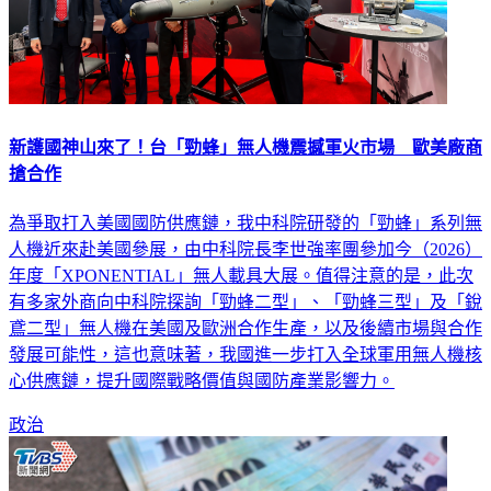
新護國神山來了！台「勁蜂」無人機震撼軍火市場 歐美廠商
搶合作
為爭取打入美國國防供應鏈，我中科院研發的「勁蜂」系列無
人機近來赴美國參展，由中科院長李世強率團參加今（2026）
年度「XPONENTIAL」無人載具大展。值得注意的是，此次
有多家外商向中科院探詢「勁蜂二型」、「勁蜂三型」及「銳
鳶二型」無人機在美國及歐洲合作生產，以及後續市場與合作
發展可能性，這也意味著，我國進一步打入全球軍用無人機核
心供應鏈，提升國際戰略價值與國防產業影響力。
政治