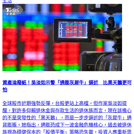
生活
資產淪廢紙！吳淡如示警「通膨灰犀牛」逼近 比黑天鵝更可
怕
全球股市近期強勢反彈，台股更站上高檔，但作家吳淡如提
醒，對許多仰賴退休金與存款生活的退休族而言，現在該擔心
的不是突發性的「黑天鵝」，而是一步步逼近的「灰犀牛」通
貨膨脹。她指出，通膨恐成下一波金融危機核心，過去被退休