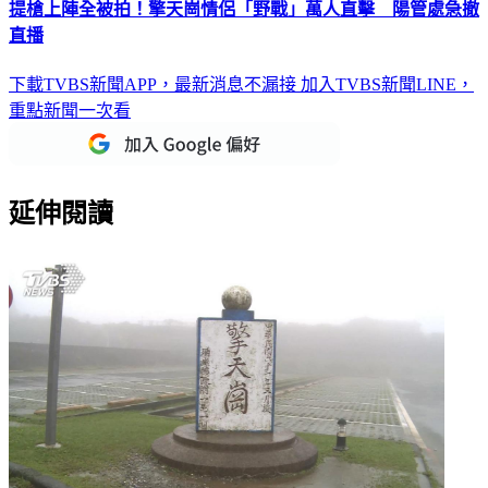
提槍上陣全被拍！擎天崗情侶「野戰」萬人直擊 陽管處急撤
直播
下載TVBS新聞APP，最新消息不漏接
加入TVBS新聞LINE，
重點新聞一次看
延伸閱讀