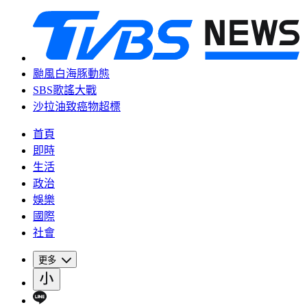
颱風白海豚動態
SBS歌謠大戰
沙拉油致癌物超標
首頁
即時
生活
政治
娛樂
國際
社會
更多