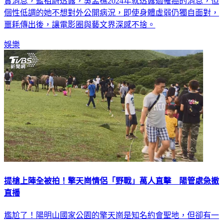
電影及視聽文化中心董事長、影評人藍祖蔚昨（14）日發文證
實消息，藍祖蔚透露，吳孟樵2024年就透露過罹癌的消息，但
個性低調的她不想對外公開病況，即使身體虛弱仍獨自面對，
噩耗傳出後，讓電影圈與藝文界深感不捨。
娛樂
提槍上陣全被拍！擎天崗情侶「野戰」萬人直擊 陽管處急撤
直播