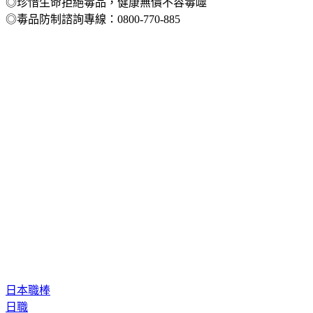
《TVBS》提醒您：
◎珍惜生命拒絕毒品，健康無價不容毒噬
◎毒品防制諮詢專線：0800-770-885
日本職棒