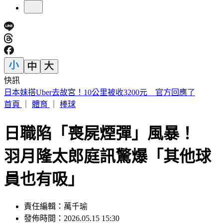
快訊
小草支持度流失5%全跑去民進黨？ 民眾黨周榆修：沒這感
覺
首頁
｜
體育
｜
棒球
日職陷「喪屍煙彈」風暴！
羽月隆太郎庭訊驚爆「其他球
員也有吸」
責任編輯：萬千瑜