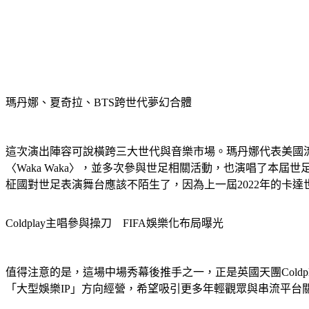
瑪丹娜、夏奇拉、BTS跨世代夢幻合體
這次演出陣容可說橫跨三大世代與音樂市場。瑪丹娜代表美國流
〈Waka Waka〉，並多次參與世足相關活動，也演唱了本屆世足
柾國對世足表演舞台應該不陌生了，因為上一屆2022年的卡
Coldplay主唱參與操刀　FIFA娛樂化布局曝光
值得注意的是，這場中場秀幕後推手之一，正是英國天團Coldpla
「大型娛樂IP」方向經營，希望吸引更多年輕觀眾與串流平台