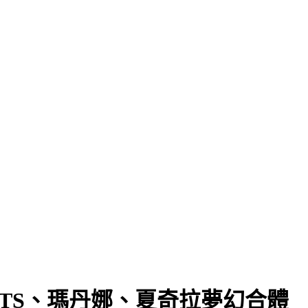
久
BTS、瑪丹娜、夏奇拉夢幻合體