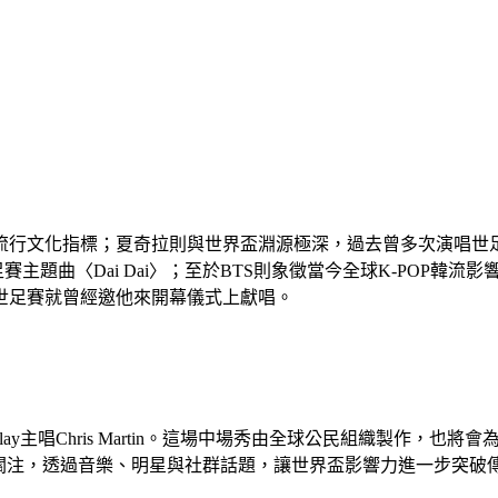
行文化指標；夏奇拉則與世界盃淵源極深，過去曾多次演唱世足
賽主題曲〈Dai Dai〉；至於BTS則象徵當今全球K-POP韓流
達世足賽就曾經邀他來開幕儀式上獻唱。
y主唱Chris Martin。這場中場秀由全球公民組織製作，也將
關注，透過音樂、明星與社群話題，讓世界盃影響力進一步突破