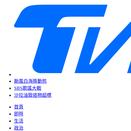
颱風白海豚動態
SBS歌謠大戰
沙拉油致癌物超標
首頁
即時
生活
政治