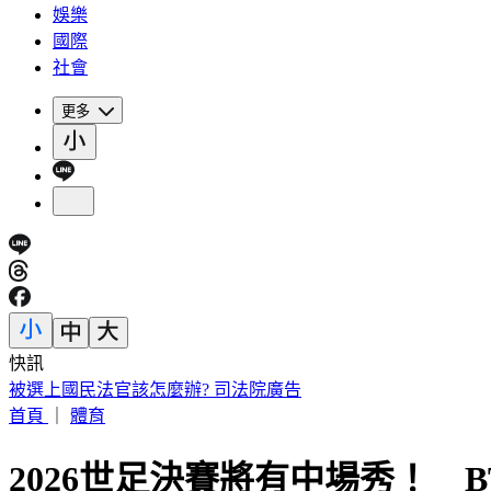
娛樂
國際
社會
更多
快訊
白海豚慢速擺尾！氣象粉專崩潰喊「叛逆難搞」：雨彈恐拖更
首頁
｜
體育
2026世足決賽將有中場秀！ 