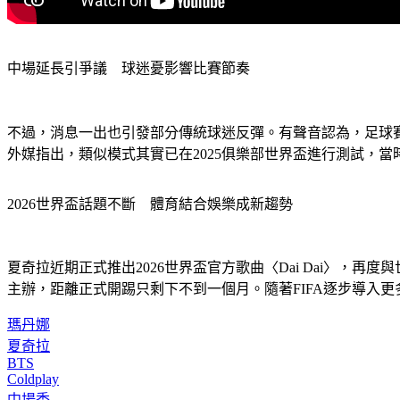
中場延長引爭議　球迷憂影響比賽節奏
不過，消息一出也引發部分傳統球迷反彈。有聲音認為，足球賽
外媒指出，類似模式其實已在2025俱樂部世界盃進行測試，
2026世界盃話題不斷　體育結合娛樂成新趨勢
夏奇拉近期正式推出2026世界盃官方歌曲〈Dai Dai〉，
主辦，距離正式開踢只剩下不到一個月。隨著FIFA逐步導入
瑪丹娜
夏奇拉
BTS
Coldplay
中場秀