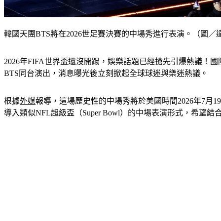
韓國天團BTS將在2026世足賽決賽的中場秀進行表演。（圖
2026年FIFA世界盃還沒開踢，娛樂話題已經搶先引爆熱議！國際
BTS同台演出，消息曝光後立刻掀起全球球迷與樂迷熱議。
根據
外媒
報導，這場歷史性的中場秀將於美國時間2026年7月19
導入類似NFL超級盃（Super Bowl）的中場表演形式，希