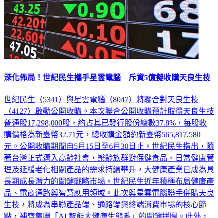
深化佈局！世紀民生攜手星雲電腦 斥資5億擬收購天良生技
世紀民生（5341）與星雲電腦（8047）將聯合對天良生技
（4127）啟動公開收購。本次聯合公開收購預計取得天良生技
普通股17,298,000股，約占其已發行股份總數37.8%，每股收
購價格為新臺幣32.71元，總收購金額約新臺幣565,817,580
元。公開收購期間自5月15日至6月30日止。世紀民生指出，隨
著台灣正式邁入高齡社會，樂齡族群對保健食品、日常健康管
理及延緩老化相關產品的需求持續攀升，大健康產業已成為具
長期成長潛力的關鍵戰略市場。世紀民生近年積極布局健康產
品、電商通路與智慧應用領域。此次與星雲電腦聯手併購天良
生技，將成為串聯產品端、通路端與終端消費市場的核心節
點，補齊集團「AI 智能大健康生態系」的關鍵拼圖。此外，