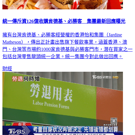
統一傳斥資126億收購肯德基、必勝客 集團最新回應曝光
擁有台灣肯德基、必勝客經營權的香港怡和集團（Jardine
Matheson），傳出正計畫出售旗下餐飲事業，涵蓋香港、澳
門、台灣等市場約1000家肯德基與必勝客門市，潛在買家之一
包括台灣零售龍頭統一企業。統一集團今對此做出回應。
財經