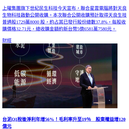
上曜集團旗下世紀民生科技今天宣布，聯合星雲電腦將對天良
生物科技啟動公開收購。本次聯合公開收購預計取得天良生技
普通股1729萬8000 股，約占其已發行股份總數37.8%，每股收
購價格32.71元，總收購金額約新台幣5億6581萬7580元。
財經
台泥Q1稅後淨利年增56%！毛利率升至19％ 股東權益增120
億元