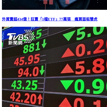
外資賣超434億！狂賣「1檔ETF」77萬張 瘋買面板雙虎