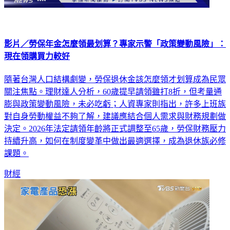
影片／勞保年金怎麼領最划算？專家示警「政策變動風險」：
現在領購買力較好
隨著台灣人口結構劇變，勞保退休金該怎麼領才划算成為民眾
關注焦點。理財達人分析，60歲提早請領雖打8折，但考量通
膨與政策變動風險，未必吃虧；人資專家則指出，許多上班族
對自身勞動權益不夠了解，建議應結合個人需求與財務規劃做
決定。2026年法定請領年齡將正式調整至65歲，勞保財務壓力
持續升高，如何在制度變革中做出最適選擇，成為退休族必修
課題。
財經