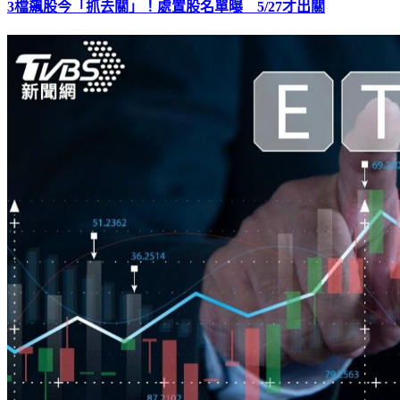
3檔飆股今「抓去關」！處置股名單曝 5/27才出關