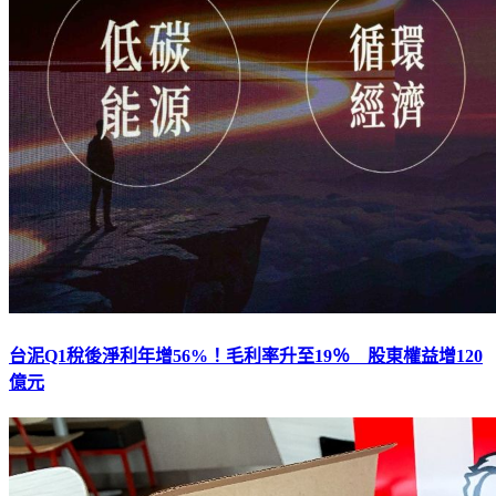
台泥Q1稅後淨利年增56%！毛利率升至19％ 股東權益增120
億元