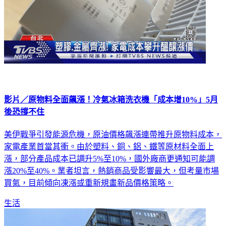
影片／原物料全面飆漲！冷氣冰箱洗衣機「成本增10%」5月
後恐撐不住
美伊戰爭引發能源危機，原油價格飆漲連帶推升原物料成本，
家電產業首當其衝。由於塑料、銅、鋁、鐵等原材料全面上
漲，部分產品成本已調升5%至10%，國外廠商更通知可能調
漲20%至40%。業者坦言，熱銷商品受影響最大，但考量市場
買氣，目前傾向凍漲或重新規畫新品價格策略。
生活