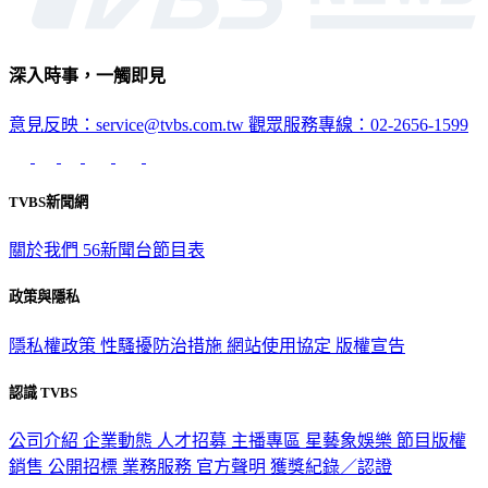
深入時事，一觸即見
意見反映：service@tvbs.com.tw
觀眾服務專線：02-2656-1599
TVBS新聞網
關於我們
56新聞台節目表
政策與隱私
隱私權政策
性騷擾防治措施
網站使用協定
版權宣告
認識 TVBS
公司介紹
企業動態
人才招募
主播專區
星藝象娛樂
節目版權
銷售
公開招標
業務服務
官方聲明
獲獎紀錄／認證