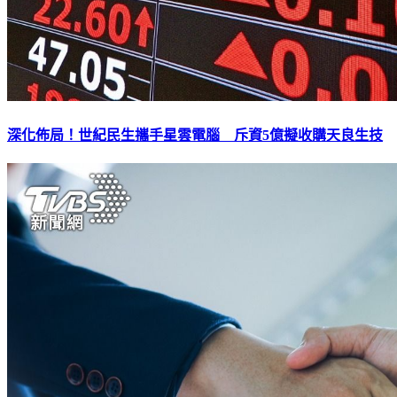
深化佈局！世紀民生攜手星雲電腦 斥資5億擬收購天良生技