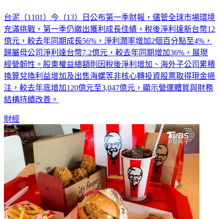
台泥（1101）今（13）日公布第一季財報，儘管全球市場環境
充滿挑戰，第一季仍繳出獲利成長佳績，稅後淨利達新台幣12
億元，較去年同期成長56%，淨利潤率增加2個百分點至4%，
歸屬母公司淨利達台幣7.2億元，較去年同期增加36%，展現
經營韌性。股東權益總額則因稅後淨利增加、海外子公司累積
換算兌換利益增加及出售海螺等非核心轉投資股票取得現金挹
注，較去年底增加120億元至3,047億元，顯示營運體質與財務
結構持續改善。
財經