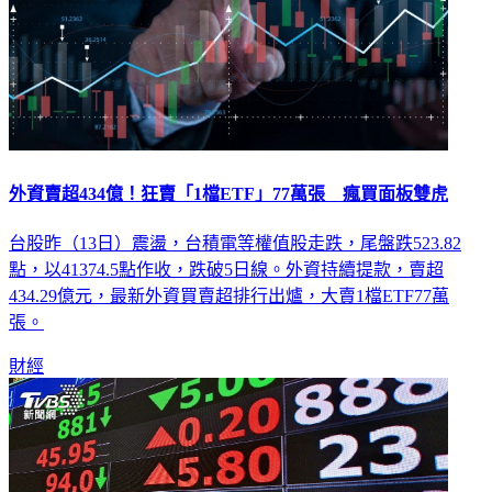
外資賣超434億！狂賣「1檔ETF」77萬張 瘋買面板雙虎
台股昨（13日）震盪，台積電等權值股走跌，尾盤跌523.82
點，以41374.5點作收，跌破5日線。外資持續提款，賣超
434.29億元，最新外資買賣超排行出爐，大賣1檔ETF77萬
張。
財經