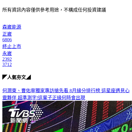
所有資訊內容僅供參考用途，不構成任何投資建議
森崴能源
正崴
6806
終止上市
永崴
2392
3712
◤人氣夯文◢
何潤東、曹佑寧獨家專訪搶先看
8月緣分排行榜 這星座遇見心
靈夥伴
超準測字!這輩子正緣何時會出現