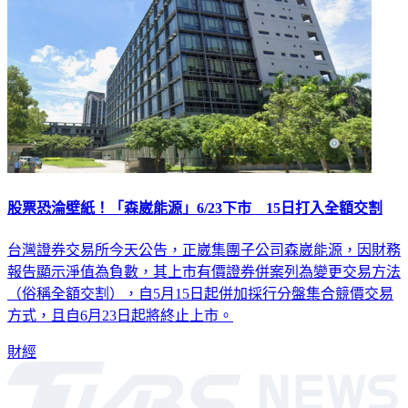
股票恐淪壁紙！「森崴能源」6/23下市 15日打入全額交割
台灣證券交易所今天公告，正崴集團子公司森崴能源，因財務
報告顯示淨值為負數，其上市有價證券併案列為變更交易方法
（俗稱全額交割），自5月15日起併加採行分盤集合競價交易
方式，且自6月23日起將終止上市。
財經