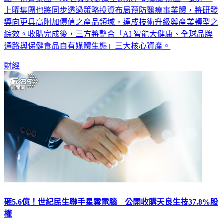
上曜集團也將同步透過策略投資布局預防醫療事業體，將研發
導向更具高附加價值之產品領域，達成技術升級與產業轉型之
綜效。收購完成後，三方將整合「AI 智能大健康、全球品牌
通路與保健食品自有媒體生態」三大核心資產。
財經
砸5.6億！世紀民生聯手星雲電腦 公開收購天良生技37.8%股
權