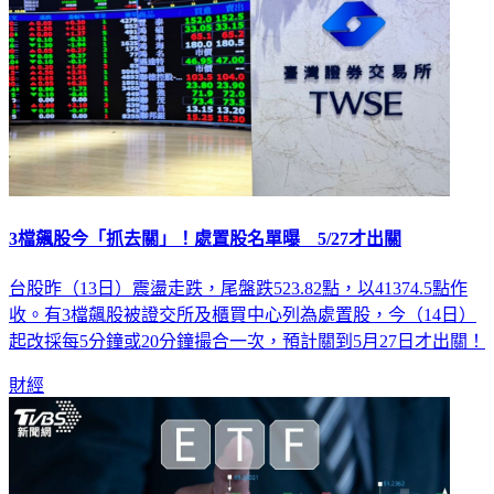
3檔飆股今「抓去關」！處置股名單曝 5/27才出關
台股昨（13日）震盪走跌，尾盤跌523.82點，以41374.5點作
收。有3檔飆股被證交所及櫃買中心列為處置股，今（14日）
起改採每5分鐘或20分鐘撮合一次，預計關到5月27日才出關！
財經