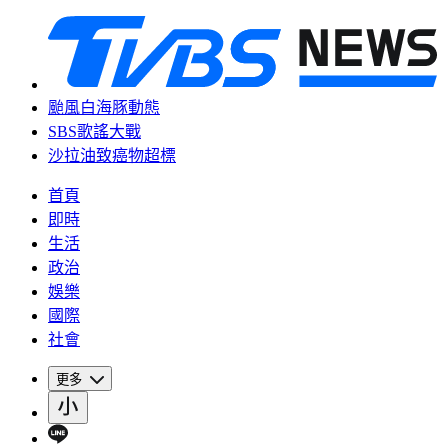
颱風白海豚動態
SBS歌謠大戰
沙拉油致癌物超標
首頁
即時
生活
政治
娛樂
國際
社會
更多