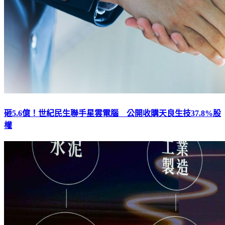
砸5.6億！世紀民生聯手星雲電腦 公開收購天良生技37.8%股
權