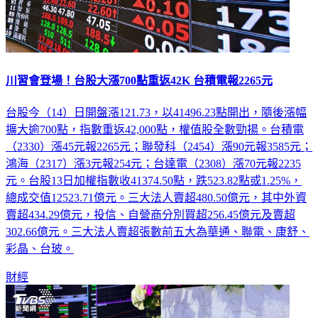
川習會登場！台股大漲700點重返42K 台積電報2265元
台股今（14）日開盤漲121.73，以41496.23點開出，隨後漲幅
擴大逾700點，指數重返42,000點，權值股全數勁揚。台積電
（2330）漲45元報2265元；聯發科（2454）漲90元報3585元；
鴻海（2317）漲3元報254元；台達電（2308）漲70元報2235
元。台股13日加權指數收41374.50點，跌523.82點或1.25%，
總成交值12523.71億元。三大法人賣超480.50億元，其中外資
賣超434.29億元，投信、自營商分別買超256.45億元及賣超
302.66億元。三大法人賣超張數前五大為華通、聯電、康舒、
彩晶、台玻。
財經