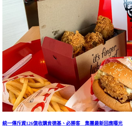
統一傳斥資126億收購肯德基、必勝客 集團最新回應曝光