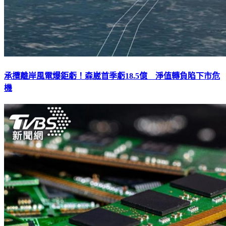
承攬離岸風電爆鉅虧！森崴首季虧18.5億 淨值轉負陷下市危
機