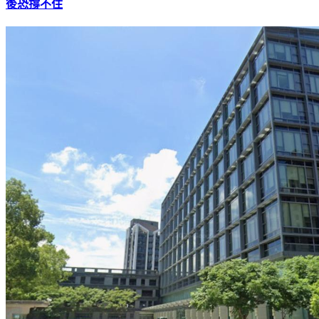
影片／原物料全面飆漲！冷氣冰箱洗衣機「成本增10%」5月
後恐撐不住