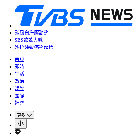
颱風白海豚動態
SBS歌謠大戰
沙拉油致癌物超標
首頁
即時
生活
政治
娛樂
國際
社會
更多