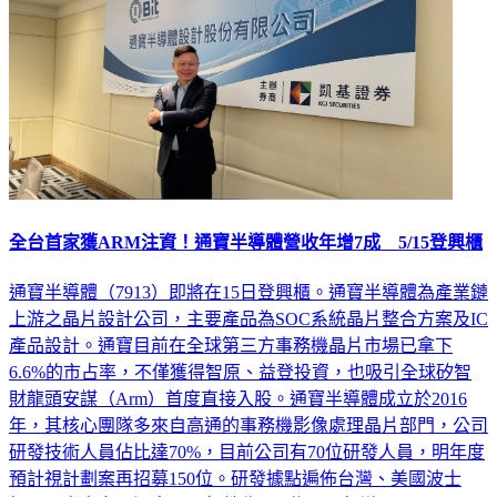
全台首家獲ARM注資！通寶半導體營收年增7成 5/15登興櫃
通寶半導體（7913）即將在15日登興櫃。通寶半導體為產業鏈
上游之晶片設計公司，主要產品為SOC系統晶片整合方案及IC
產品設計。通寶目前在全球第三方事務機晶片市場已拿下
6.6%的市占率，不僅獲得智原、益登投資，也吸引全球矽智
財龍頭安謀（Arm）首度直接入股。通寶半導體成立於2016
年，其核心團隊多來自高通的事務機影像處理晶片部門，公司
研發技術人員佔比達70%，目前公司有70位研發人員，明年度