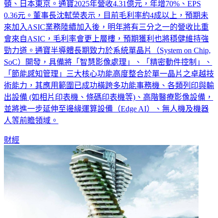
預計視計劃案再招募150位。研發據點遍佈台灣、美國波士
頓、日本東京。通寶2025年營收4.31億元，年增70%、EPS
0.36元。董事長沈軾榮表示，目前毛利率約4成以上，預期未
來加入ASIC業務陸續加入後，明年將有三分之一的營收比重
會來自ASIC，毛利率會更上層樓，預期獲利也將穩健維持強
勁力道。通寶半導體長期致力於系統單晶片（System on Chip,
SoC）開發，具備將「智慧影像處理」、「精密動件控制」、
「節能感知管理」三大核心功能高度整合於單一晶片之卓越技
術能力，其應用範圍已成功橫跨多功能事務機、各類列印與輸
出設備 (如相片印表機、條碼印表機等)、高階醫療影像設備，
並將進一步延伸至邊緣運算設備（Edge AI）、無人機及機器
人等前瞻領域。
財經