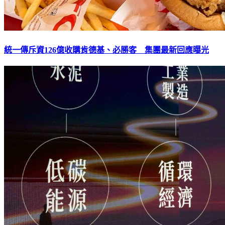
統一傳斥資126億收購肯德基、必勝客 集團最新回應曝光