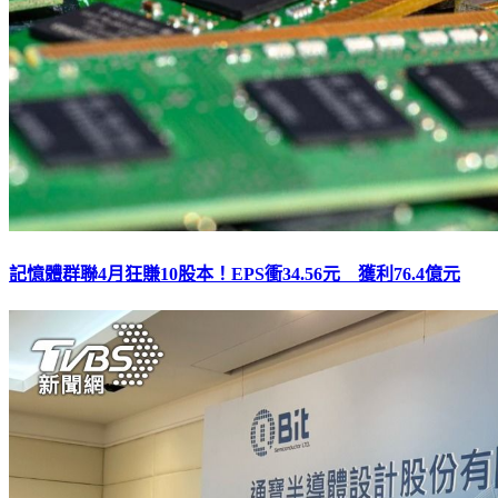
記憶體群聯4月狂賺10股本！EPS衝34.56元 獲利76.4億元