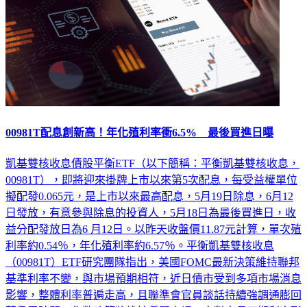
00981T配息創新高！年化殖利率衝6.5% 最後買進日曝
凱基雙核收息債股平衡ETF（以下簡稱：平衡凱基雙核收息，
00981T），即將迎來掛牌上市以來第5次配息，每受益權單位
擬配發0.065元，是上市以來最高配息，5月19日除息，6月12
日發放，有意參與除息的投資人，5月18日為最後買進日，收
益分配發放日為6 月12日。以昨天收盤價11.87元計算，單次殖
利率約0.54％，年化殖利率約6.57％。平衡凱基雙核收息
（00981T）ETF研究團隊指出，美國FOMC最新決策維持聯邦
基準利率不變，與市場預期相符，近日債市受到多項市場消息