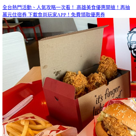
◤放假去哪玩？◢
全台熱門活動、人氣攻略一次看！
高雄美食優惠開搶！再抽
萬元住宿券
下載食尚玩家APP！免費領取優惠券