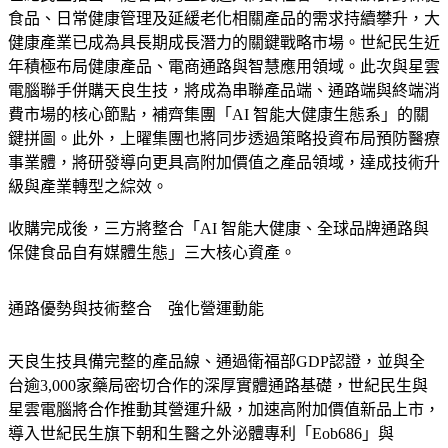
世紀民生指出，隨著台灣正式邁入高齡社會，樂齡族群對保健
食品、日常健康管理及延緩老化相關產品的需求持續攀升，大
健康產業已成為具長期成長潛力的關鍵戰略市場。世紀民生近
年積極布局健康產品、電商通路與智慧應用領域。此次與星雲
電腦聯手併購天良生技，將成為串聯產品端、通路端與終端消
費市場的核心節點，補齊集團「AI 智能大健康生態系」的關
鍵拼圖。此外，上曜集團也將同步透過策略投資布局預防醫療
事業體，將研發導向更具高附加價值之產品領域，達成技術升
級與產業轉型之綜效。
收購完成後，三方將整合「AI 智能大健康、全球品牌通路與
保健食品自有媒體生態」三大核心資產。
通路優勢與技術整合　強化營運動能
天良生技具備完整的產品線、通過衛福部GDP認證，並與全
台逾3,000家藥局密切合作的深厚實體通路基礎，世紀民生與
星雲電腦將合作推動其營運升級，加速高附加價值新品上市，