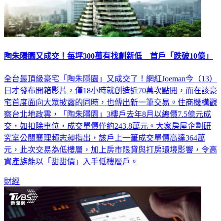
陶朱隱園又成交！每坪300萬有找創新低 首戶「跌破10億」
全台最頂級豪宅「陶朱隱園」又成交了！網紅Joeman今（13）
日才發布開箱影片，僅18小時就創造近70萬次點閱，而在該豪
宅首度面向大眾披露的同時，也傳出新一筆交易。住商機構觀
察台北地政雲，「陶朱隱園」3樓戶去年8月以總價7.5億元成
交，如扣除車位，成交單價僅約243.8萬元。大家房屋企劃研
究室公關襄理賴志昶指出，該戶上一筆成交單價高達364萬
元，此次交易為低樓層，加上房市限貸與打房環境影響，令高
資產族能以「甜甜價」入手低樓層戶。
財經