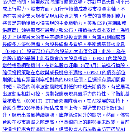
影響，整體利率普遍走高，且聯準會官員談話持續強調通膨回
落仍需時間，貨幣政策將維持偏緊立場，亦對中長天期利率形
成上行壓力。股市方面，AI行情持續成為股市投資主軸，不
過在美國企業大規模兌現AI投資之前，企業的實質獲利能力
將會是帶動後續股價表現的主要驅動力。美系CSP (雲端服務
供應商）領導廠商在最新財報公布，持續擴大資本支出，為科
技史上規模最大的集中基礎建設投資週期，台灣AI相關廠商
長線多方優勢明顯，台股長線偏多看好。平衡凱基雙核收息
（00981T）股票部位布局台股前25大市值公司，此外，為在
台股市值的基礎上能有機會放大股息權益， 00981T內建股息
增益權重調整機制，在每年股息旺季（6至9月）前進行換股，
確保投資策略在息收與成長機會不漏接。00981T的債券部位
則鎖定擁有票面利率相對高的BBB級債，且選擇存續期間偏
中短、承受的利率波動風險相對低的中短天期債券，有望展現
出波動度相對可控、長期報酬表現具競爭力的特性。平衡凱基
雙核收息（00981T）ETF研究團隊表示，在AI發展的加持下，
台股企業2026年獲利預估成長率上修、製造業PMI指數也回
升，顯示出景氣持續擴張、庫存循環回升的態勢。然而，儘管
台股在股市震盪之際走高，但長線向上的趨勢並未改變，目前