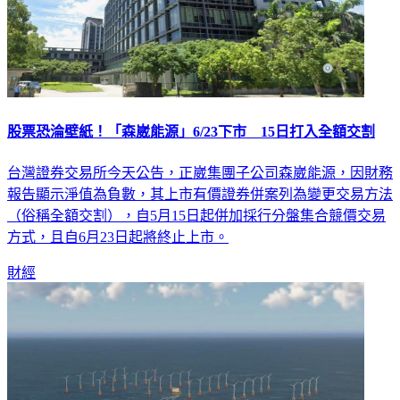
股票恐淪壁紙！「森崴能源」6/23下市 15日打入全額交割
台灣證券交易所今天公告，正崴集團子公司森崴能源，因財務
報告顯示淨值為負數，其上市有價證券併案列為變更交易方法
（俗稱全額交割），自5月15日起併加採行分盤集合競價交易
方式，且自6月23日起將終止上市。
財經