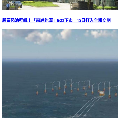
股票恐淪壁紙！「森崴能源」6/23下市 15日打入全額交割