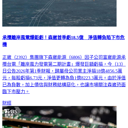
承攬離岸風電爆鉅虧！森崴首季虧18.5億 淨值轉負陷下市危
機
正崴（2392）集團旗下森崴能源（6806）因子公司富崴能源承
攬台電「離岸風力發電第二期計畫」爆發巨額虧損，今（13）
日公告2026年第1季財報，歸屬母公司業主淨損18億4856.5萬
元，每股虧損6.73元，淨值更轉為負1億8223.3萬元。由於淨值
已為負數，加上債信與財務結構惡化，也讓市場關注森崴恐面
臨下市壓力。
財經