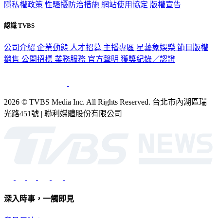
隱私權政策
性騷擾防治措施
網站使用協定
版權宣告
認識 TVBS
公司介紹
企業動態
人才招募
主播專區
星藝象娛樂
節目版權
銷售
公開招標
業務服務
官方聲明
獲獎紀錄／認證
2026 © TVBS Media Inc. All Rights Reserved. 台北市內湖區瑞
光路451號 | 聯利媒體股份有限公司
深入時事，一觸即見