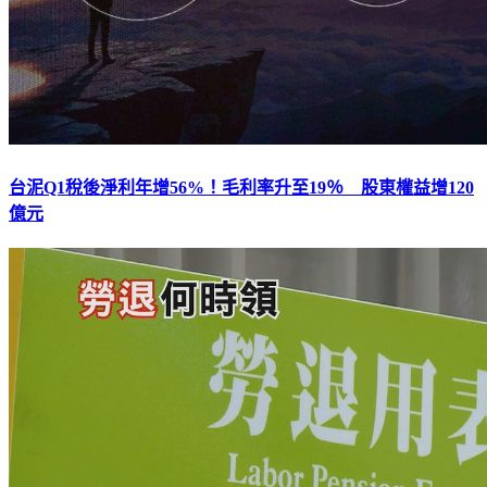
台泥Q1稅後淨利年增56%！毛利率升至19％ 股東權益增120
億元