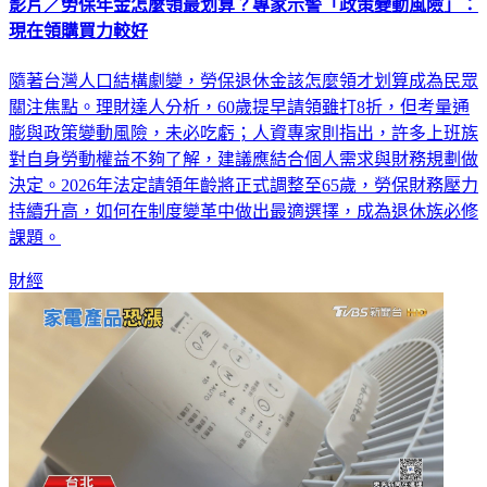
影片／勞保年金怎麼領最划算？專家示警「政策變動風險」：
現在領購買力較好
隨著台灣人口結構劇變，勞保退休金該怎麼領才划算成為民眾
關注焦點。理財達人分析，60歲提早請領雖打8折，但考量通
膨與政策變動風險，未必吃虧；人資專家則指出，許多上班族
對自身勞動權益不夠了解，建議應結合個人需求與財務規劃做
決定。2026年法定請領年齡將正式調整至65歲，勞保財務壓力
持續升高，如何在制度變革中做出最適選擇，成為退休族必修
課題。
財經