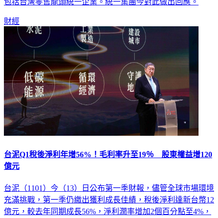
門、台灣等市場約1000家肯德基與必勝客門市，潛在買家之一
包括台灣零售龍頭統一企業。統一集團今對此做出回應。
財經
台泥Q1稅後淨利年增56%！毛利率升至19％ 股東權益增120
億元
台泥（1101）今（13）日公布第一季財報，儘管全球市場環境
充滿挑戰，第一季仍繳出獲利成長佳績，稅後淨利達新台幣12