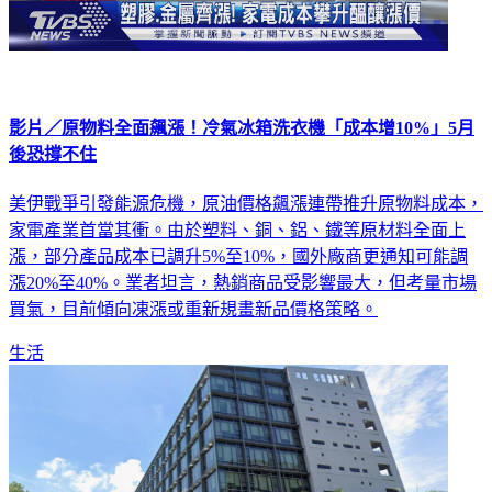
影片／原物料全面飆漲！冷氣冰箱洗衣機「成本增10%」5月
後恐撐不住
美伊戰爭引發能源危機，原油價格飆漲連帶推升原物料成本，
家電產業首當其衝。由於塑料、銅、鋁、鐵等原材料全面上
漲，部分產品成本已調升5%至10%，國外廠商更通知可能調
漲20%至40%。業者坦言，熱銷商品受影響最大，但考量市場
買氣，目前傾向凍漲或重新規畫新品價格策略。
生活