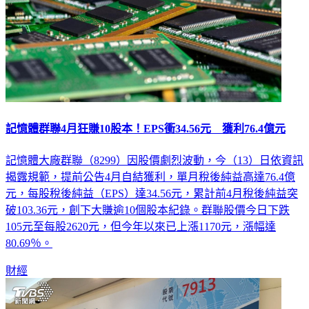
記憶體群聯4月狂賺10股本！EPS衝34.56元 獲利76.4億元
記憶體大廠群聯（8299）因股價劇烈波動，今（13）日依資訊
揭露規範，提前公告4月自結獲利，單月稅後純益高達76.4億
元，每股稅後純益（EPS）達34.56元，累計前4月稅後純益突
破103.36元，創下大賺逾10個股本紀錄。群聯股價今日下跌
105元至每股2620元，但今年以來已上漲1170元，漲幅達
80.69％。
財經