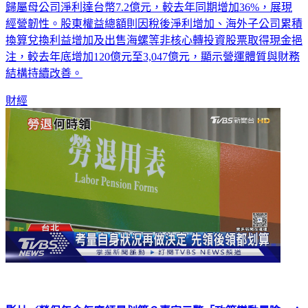
億元，較去年同期成長56%，淨利潤率增加2個百分點至4%，
歸屬母公司淨利達台幣7.2億元，較去年同期增加36%，展現
經營韌性。股東權益總額則因稅後淨利增加、海外子公司累積
換算兌換利益增加及出售海螺等非核心轉投資股票取得現金挹
注，較去年底增加120億元至3,047億元，顯示營運體質與財務
結構持續改善。
財經