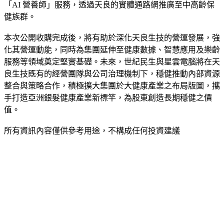
導入世紀民生旗下朝和生醫之外泌體專利「Eob686」與
「AI 營養師」服務，透過天良的實體通路網推廣至中高齡保
健族群。
本次公開收購完成後，將有助於深化天良生技的營運發展，強
化其營運動能，同時為集團延伸至健康數據、智慧應用及樂齡
服務等領域奠定堅實基礎。未來，世紀民生與星雲電腦將在天
良生技既有的經營團隊與公司治理機制下，穩健推動內部資源
整合與策略合作，積極擴大集團於大健康產業之布局版圖，攜
手打造亞洲銀髮健康產業新標竿，為股東創造長期穩健之價
值。
所有資訊內容僅供參考用途，不構成任何投資建議