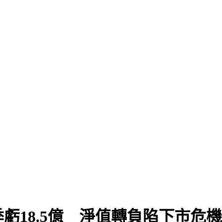
飆
虧18.5億 淨值轉負陷下市危機