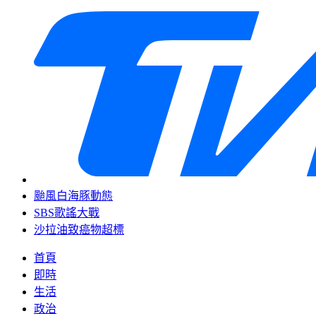
颱風白海豚動態
SBS歌謠大戰
沙拉油致癌物超標
首頁
即時
生活
政治