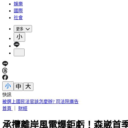
娛樂
國際
社會
更多
快訊
拜票突遭恐怖攻擊！台中里長被潑糞叫囂 請託不成竟酒後發
首頁
｜
財經
承攬離岸風電爆鉅虧！森崴首季