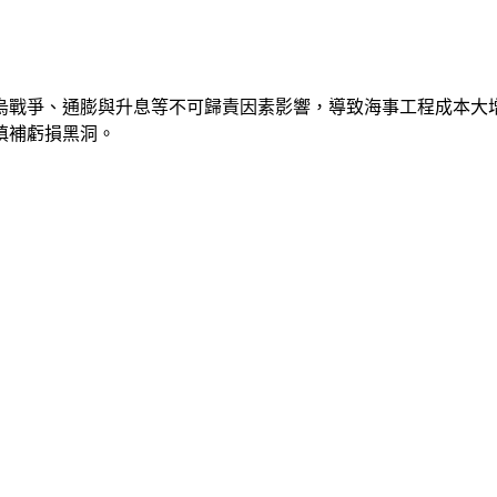
烏戰爭、通膨與升息等不可歸責因素影響，導致海事工程成本大
全填補虧損黑洞。