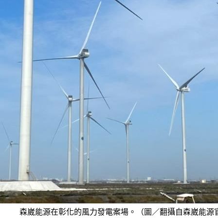
森崴能源在彰化的風力發電案場。（圖／翻攝自森崴能源