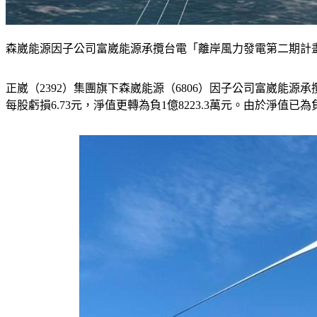
森崴能源因子公司富崴能源承攬台電「離岸風力發電第二期計
正崴（2392）集團旗下森崴能源（6806）因子公司富崴能源承
每股虧損6.73元，淨值更轉為負1億8223.3萬元。由於淨