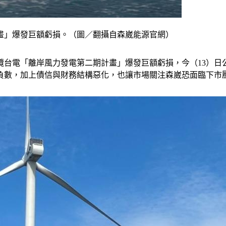
畫」爆發巨額虧損。（圖／翻攝自森崴能源官網）
攬台電「離岸風力發電第二期計畫」爆發巨額虧損，今（13）日公告2
值已為負數，加上債信與財務結構惡化，也讓市場關注森崴恐面臨下市