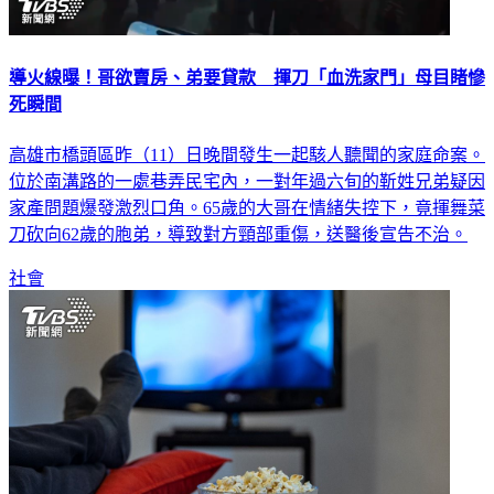
導火線曝！哥欲賣房、弟要貸款 揮刀「血洗家門」母目睹慘
死瞬間
高雄市橋頭區昨（11）日晚間發生一起駭人聽聞的家庭命案。
位於南溝路的一處巷弄民宅內，一對年過六旬的靳姓兄弟疑因
家產問題爆發激烈口角。65歲的大哥在情緒失控下，竟揮舞菜
刀砍向62歲的胞弟，導致對方頸部重傷，送醫後宣告不治。
社會