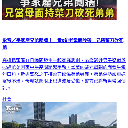
影音／爭家產兄弟鬩牆！ 當8旬老母面吵架 兄持菜刀砍死
弟
高雄橋頭區11日晚間發生一起家庭悲劇，65歲靳姓男子疑似與
62歲弟弟因家中房產問題起爭執，當著86歲老母親的面發生激
烈口角，靳男盛怒之下持菜刀砍傷弟弟頸部，弟弟傷勢嚴重送
醫後不治，母親試圖阻止也遭波及受傷，警方已將靳男帶回偵
訊。
社會