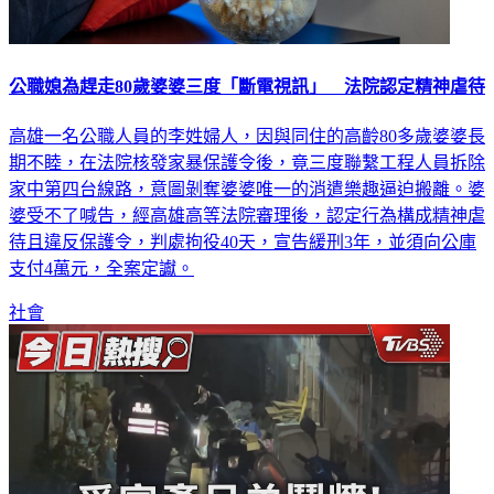
公職媳為趕走80歲婆婆三度「斷電視訊」 法院認定精神虐待
高雄一名公職人員的李姓婦人，因與同住的高齡80多歲婆婆長
期不睦，在法院核發家暴保護令後，竟三度聯繫工程人員拆除
家中第四台線路，意圖剝奪婆婆唯一的消遣樂趣逼迫搬離。婆
婆受不了喊告，經高雄高等法院審理後，認定行為構成精神虐
待且違反保護令，判處拘役40天，宣告緩刑3年，並須向公庫
支付4萬元，全案定讞。
社會