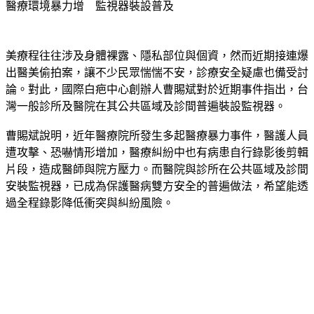
醫療環境暴力增　監視器裝設普及
美療程往往涉及身體裸露、隱私部位與個資，然而近期接連爆
出醫美偷拍案，讓不少民眾惴惴不安，診療安全疑慮也備受討
論。對此，國際白疤中心創辦人曹賜斌對於近期事件指出，台
灣一般診所及醫院在其公共區域及診間普遍裝設監視器。
曹賜斌說明，近年醫療院所發生多起醫療暴力事件，醫護人員
遭攻擊、恐嚇情形增加，醫療糾紛中也有病患自行錄影後剪輯
片段，造成醫師與院方壓力。而醫院與診所在公共區域及診間
安裝監視器，已成為保護醫病雙方安全的普遍做法，希望能透
過全程錄影降低衝突與糾紛風險。