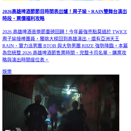
2026高雄啤酒節節目時間表出爐！周子瑜、RAIN雙舞台演出
時段、票價福利攻略
2026 高雄啤酒音樂節重磅回歸！今年最強亮點莫過於 TWICE
周子瑜接棒團員，獨挑大樑回到高雄演出，還有亞洲天王
RAIN、實力派男團 BTOB 與大勢男團 RIIZE 強勢降臨。本篇
為您統整 2026 高雄啤酒節售票時間、完整卡司名單、購票攻
略與演出時間座位表。
娛樂