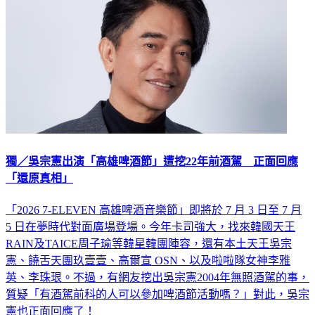
獨／吳宗憲出演「高雄啤酒節」遭挖22年前酒駕 正面回應
「還原真相」
「2026 7-ELEVEN 高雄啤酒音樂節」即將於 7 月 3 日至 7 月
5 日在夢時代對面廣場登場。今年卡司強大，找來韓國天王
RAIN及TAICE周子瑜等韓星韓團陣容，還有本土天王吳宗
憲、饒舌天團玖壹壹、高爾宣 OSN、以及啦啦隊女神李雅
英、李珠珢。不過，有網友挖出吳宗憲2004年無照酒駕的事，
質疑「有酒駕前科的人可以參加啤酒節活動嗎？」對此，吳宗