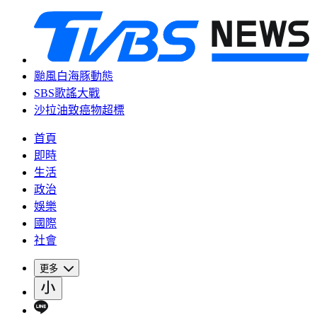
颱風白海豚動態
SBS歌謠大戰
沙拉油致癌物超標
首頁
即時
生活
政治
娛樂
國際
社會
更多