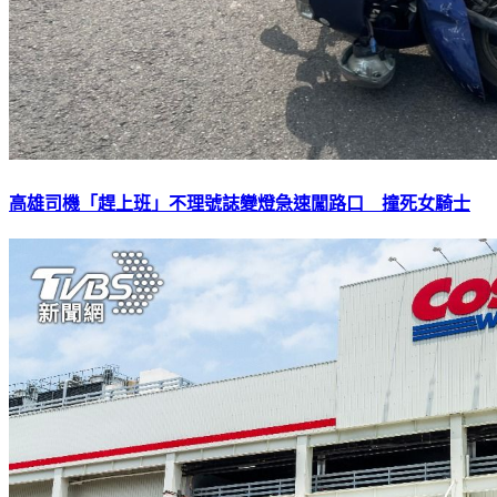
高雄司機「趕上班」不理號誌變燈急速闖路口 撞死女騎士