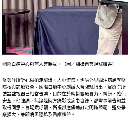
國際白疤中心創辦人曹賜斌。（圖／翻攝自曹賜斌臉書）
醫美診所針孔偷拍連環爆，人心慌慌，也讓外界關注病患就醫
隱私與診療安全。國際白疤中心創辦人曹賜斌指出，醫療院所
裝設監視器已相當普遍，目的在於應對醫療暴力、糾紛，確保
安全。他強調，無論是院方錄影或病患自錄，都需事前告知並
取得同意。曹賜斌呼籲，衛福部應儘速訂定明確規範，避免爭
議擴大，兼顧病患隱私及醫護權益。