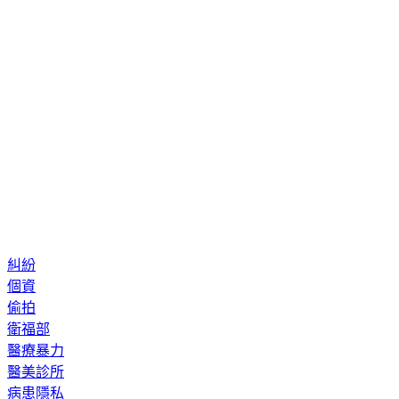
糾紛
個資
偷拍
衛福部
醫療暴力
醫美診所