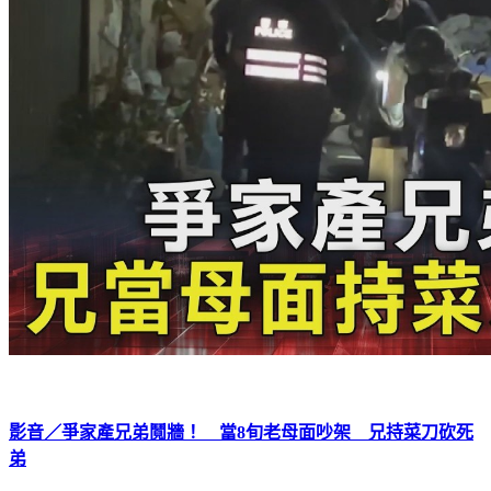
影音／爭家產兄弟鬩牆！ 當8旬老母面吵架 兄持菜刀砍死
弟