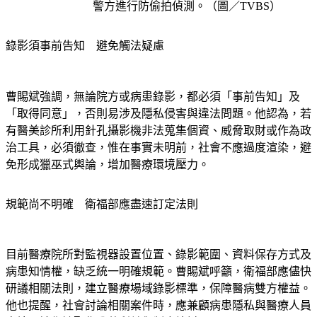
警方進行防偷拍偵測。（圖／TVBS）
錄影須事前告知　避免觸法疑慮
曹賜斌強調，無論院方或病患錄影，都必須「事前告知」及
「取得同意」，否則易涉及隱私侵害與違法問題。他認為，若
有醫美診所利用針孔攝影機非法蒐集個資、威脅取財或作為政
治工具，必須徹查，惟在事實未明前，社會不應過度渲染，避
免形成獵巫式輿論，增加醫療環境壓力。
規範尚不明確　衛福部應盡速訂定法則
目前醫療院所對監視器設置位置、錄影範圍、資料保存方式及
病患知情權，缺乏統一明確規範。曹賜斌呼籲，衛福部應儘快
研議相關法則，建立醫療場域錄影標準，保障醫病雙方權益。