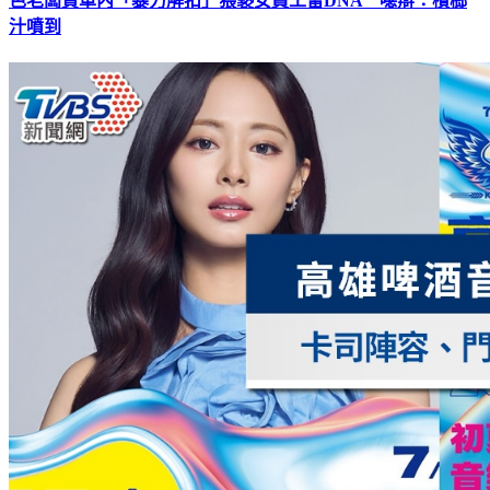
色老闆貨車內「暴力解扣」猥褻女員工留DNA 噁辯：檳榔
汁噴到