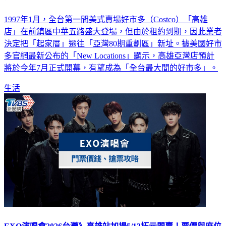
間
1997年1月，全台第一間美式賣場好市多（Costco）「高雄
店」在前鎮區中華五路盛大登場，但由於租約到期，因此業者
決定把「起家厝」遷往「亞灣80期重劃區」新址。據美國好市
多官網最新公布的「New Locations」顯示，高雄亞灣店預計
將於今年7月正式開幕，有望成為「全台最大間的好市多」。
生活