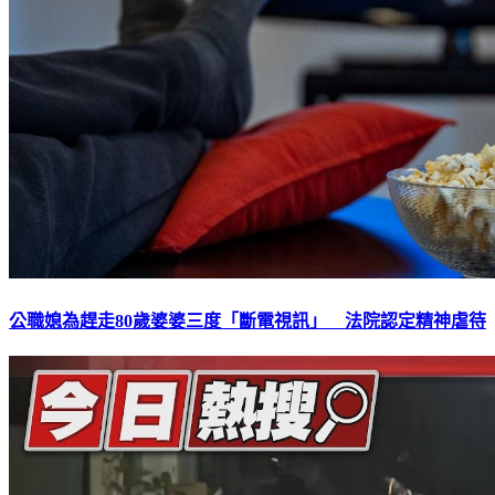
公職媳為趕走80歲婆婆三度「斷電視訊」 法院認定精神虐待