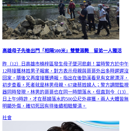
高雄母子先後出門「相隔500米」雙雙溺斃 留弟一人獨活
昨（12）日高雄市楠梓區發生母子墜河悲劇！當時警方於中午
12時接獲林姓男子報案，對方表示母親與哥哥外出多時遲遲沒
回家，隨後又再度接獲通報，指出在後勁溪看見有女屍漂浮，
初步查看，死者就是林男母親、67歲蔡姓婦人；警方調閱監視
器同時發現，林男的哥哥也在同一時間落水，但直到今（13）
日上午9時許，才在蔡婦落水的500公尺外尋獲，兩人大體皆無
明顯外傷，確切死因有待後續相驗釐清。
社會