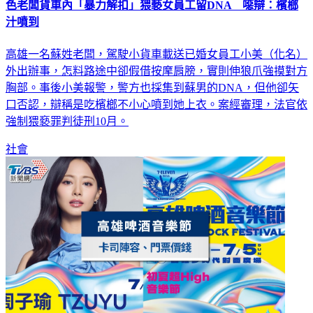
色老闆貨車內「暴力解扣」猥褻女員工留DNA 噁辯：檳榔
汁噴到
高雄一名蘇姓老闆，駕駛小貨車載送已婚女員工小美（化名）
外出辦事，怎料路途中卻假借按摩肩膀，實則伸狼爪強摸對方
胸部。事後小美報警，警方也採集到蘇男的DNA，但他卻矢
口否認，辯稱是吃檳榔不小心噴到她上衣。案經審理，法官依
強制猥褻罪判徒刑10月。
社會