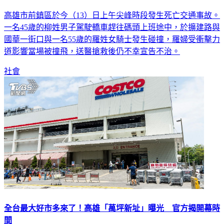
高雄司機「趕上班」不理號誌變燈急速闖路口 撞死女騎士
高雄市前鎮區於今（13）日上午尖峰時段發生死亡交通事故。
一名45歲的柳姓男子駕駛轎車趕往碼頭上班途中，於擴建路與
國華一街口與一名55歲的羅姓女騎士發生碰撞，羅婦受衝擊力
道影響當場被撞飛，送醫搶救後仍不幸宣告不治。
社會
全台最大好市多來了！高雄「萬坪新址」曝光 官方揭開幕時