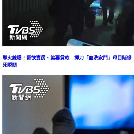
導火線曝！哥欲賣房、弟要貸款 揮刀「血洗家門」母目睹慘
死瞬間