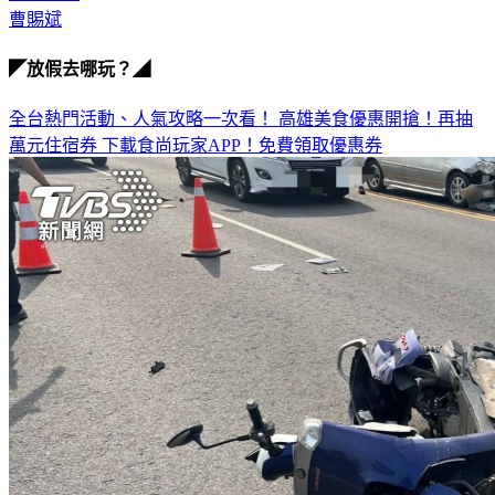
病患隱私
曹賜斌
◤放假去哪玩？◢
全台熱門活動、人氣攻略一次看！
高雄美食優惠開搶！再抽
萬元住宿券
下載食尚玩家APP！免費領取優惠券