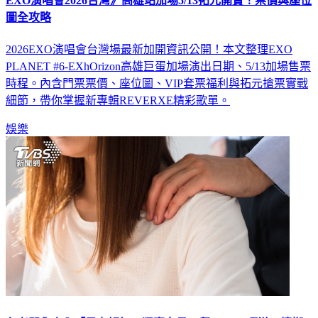
EXO演唱會2026台灣》高雄站加場5/13拓元開賣！票價與座位
圖全攻略
2026EXO演唱會台灣場最新加開資訊公開！本文整理EXO
PLANET #6-EXhOrizon高雄巨蛋加場演出日期、5/13加場售票
時程。內含門票票價、座位圖、VIP套票福利與拓元搶票實戰
細節，帶你掌握新專輯REVERXE精彩歌單。
娛樂