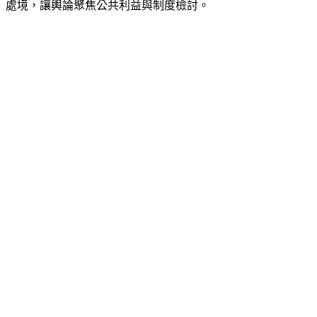
他也提醒，社會討論相關案件時，應兼顧病患隱私與醫療人員
處境，讓輿論聚焦公共利益與制度檢討。