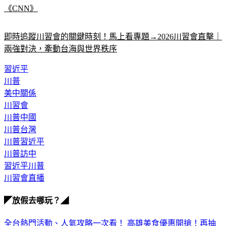
《CNN》
即時追蹤川習會的關鍵時刻！馬上看專題→2026川習會直擊｜
兩強對決，牽動台海與世界秩序
習近平
川普
美中關係
川習會
川普中國
川普台灣
川普習近平
川普訪中
習近平川普
川習會直播
◤放假去哪玩？◢
全台熱門活動、人氣攻略一次看！
高雄美食優惠開搶！再抽