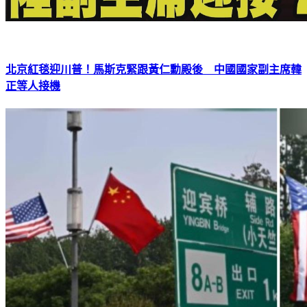
北京紅毯迎川普！馬斯克緊跟黃仁勳殿後 中國國家副主席韓
正等人接機