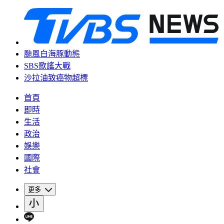
颱風白海豚動態
SBS歌謠大戰
沙拉油致癌物超標
首頁
即時
生活
政治
娛樂
國際
社會
更多