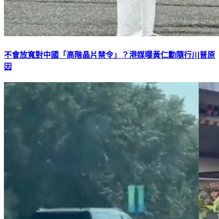
不會放寬對中國「高階晶片禁令」？港媒曝黃仁勳隨行川普原
因