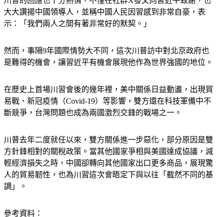
川普的回應也十分熱情，不僅在社群X發文向習近平致謝，也
大大讚揚中國領導人，並稱中國人民因習感到非常自豪，表
示：「我們兩人之間有著非常好的默契。」
然而，事隔9年國際情勢大不同，這次川普訪中對北京政府也
是難得的機會，讓習近平有機會展現他作為世界強國的地位。
在歷史上首場川習會後的幾年裡，美中關係日益動盪，出現貿
易戰、新冠疫情（Covid-19）等影響，雙方還在科技軍備中不
斷競爭，台灣問題也成為兩國激烈交鋒的戰場之一。
川普去年二度就任以來，雙方關係進一步惡化，部分原因是雙
方針鋒相對的關稅政策。當其他國家爭相與美國達成協議，減
輕經濟損失之時，中國卻轉向其他國家出口更多商品，展現驚
人的貿易韌性，也為川習這次會晤定下與以往「截然不同的基
調」。
參考資料：