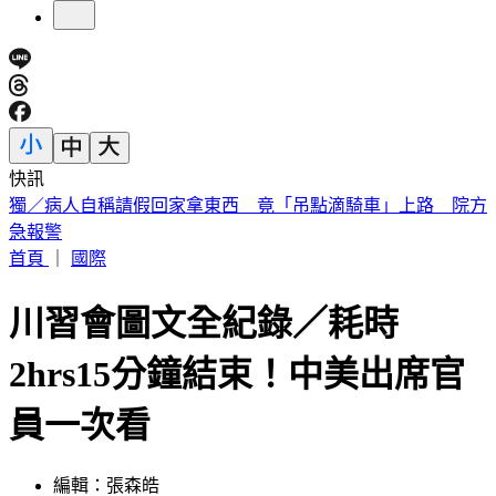
快訊
獨／病人自稱請假回家拿東西 竟「吊點滴騎車」上路 院方
急報警
首頁
｜
國際
川習會圖文全紀錄／耗時
2hrs15分鐘結束！中美出席官
員一次看
編輯：張森皓