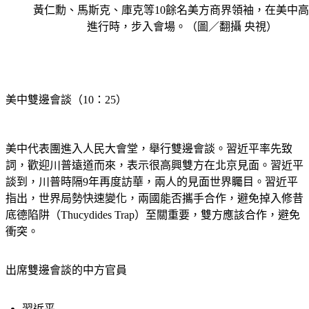
黃仁勳、馬斯克、庫克等10餘名美方商界領袖，在美中
進行時，步入會場。（圖／翻攝 央視）
美中雙邊會談（10：25）
美中代表團進入人民大會堂，舉行雙邊會談。習近平率先致
詞，歡迎川普遠道而來，表示很高興雙方在北京見面。習近平
談到，川普時隔9年再度訪華，兩人的見面世界矚目。習近平
指出，世界局勢快速變化，兩國能否攜手合作，避免掉入修昔
底德陷阱（Thucydides Trap）至關重要，雙方應該合作，避免
衝突。
出席雙邊會談的中方官員
習近平