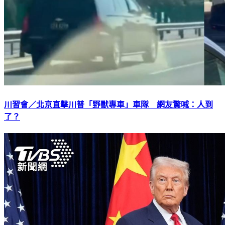
川習會／北京直擊川普「野獸專車」車隊 網友驚喊：人到
了？