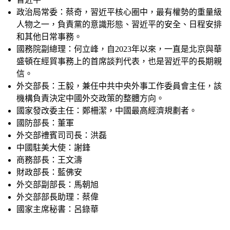
政治局常委：蔡奇，習近平核心圈中，最有權勢的重量級
人物之一，負責黨的意識形態、習近平的安全、日程安排
和其他日常事務。
國務院副總理：何立峰，自2023年以來，一直是北京與華
盛頓在經貿事務上的首席談判代表，也是習近平的長期親
信。
外交部長：王毅，兼任中共中央外事工作委員會主任，該
機構負責決定中國外交政策的整體方向。
國家發改委主任：鄭柵潔，中國最高經濟規劃者。
國防部長：董軍
外交部禮賓司司長：洪磊
中國駐美大使：謝鋒
商務部長：王文濤
財政部長：藍佛安
外交部副部長：馬朝旭
外交部部長助理：蔡偉
國家主席秘書：呂錄華