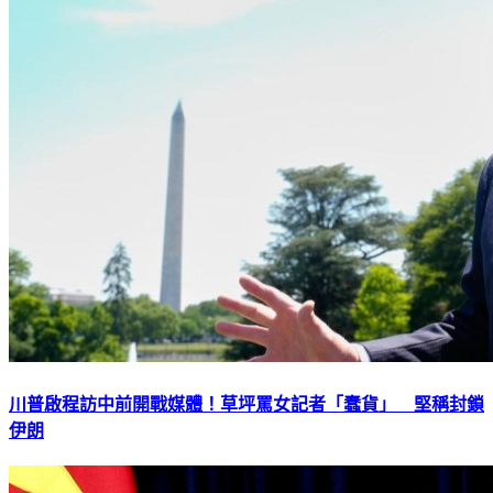
川普啟程訪中前開戰媒體！草坪罵女記者「蠢貨」 堅稱封鎖
伊朗