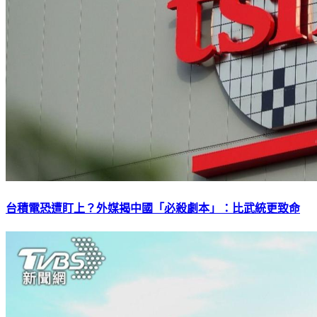
台積電恐遭盯上？外媒揭中國「必殺劇本」：比武統更致命