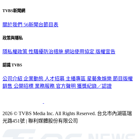
TVBS新聞網
關於我們
56新聞台節目表
政策與隱私
隱私權政策
性騷擾防治措施
網站使用協定
版權宣告
認識 TVBS
公司介紹
企業動態
人才招募
主播專區
星藝象娛樂
節目版權
銷售
公開招標
業務服務
官方聲明
獲獎紀錄／認證
2026 © TVBS Media Inc. All Rights Reserved. 台北市內湖區瑞
光路451號 | 聯利媒體股份有限公司