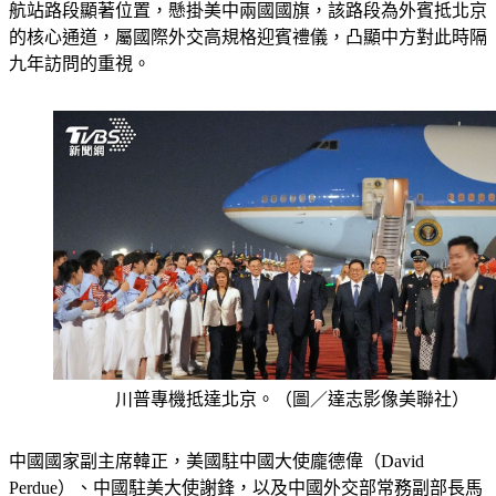
川普到來。中國官方在北京首都機場高速（S12）通往T2/T3
航站路段顯著位置，懸掛美中兩國國旗，該路段為外賓抵北京
的核心通道，屬國際外交高規格迎賓禮儀，凸顯中方對此時隔
九年訪問的重視。
川普專機抵達北京。（圖／達志影像美聯社）
中國國家副主席韓正，美國駐中國大使龐德偉（David 