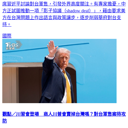
川習會將於14日登場，美國總統川普先前預告將和中國國家主
席習近平討論對台軍售，引發外界高度關注。有專家擔憂，中
方正試圖推動一項「影子協議（shadow deal）」，藉由要求美
方在台灣問題上作出語言與政策讓步，逐步削弱華府對台支
持。
國際
觀點／川習會登場 商人川普會賣掉台灣嗎？對台軍售案待攻
防