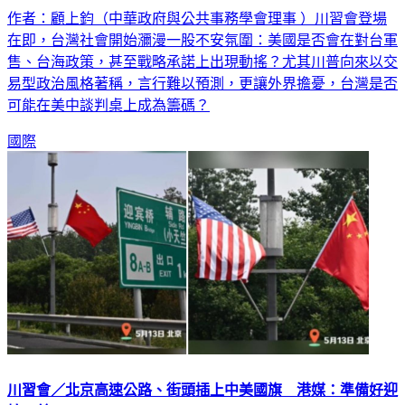
作者：顧上鈞（中華政府與公共事務學會理事 ）川習會登場
在即，台灣社會開始瀰漫一股不安氛圍：美國是否會在對台軍
售、台海政策，甚至戰略承諾上出現動搖？尤其川普向來以交
易型政治風格著稱，言行難以預測，更讓外界擔憂，台灣是否
可能在美中談判桌上成為籌碼？
國際