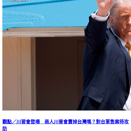
觀點／川習會登場 商人川普會賣掉台灣嗎？對台軍售案待攻