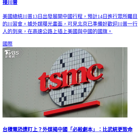
川習會／北京高速公路、街頭插上中美國旗 港媒：準備好迎
接川普
美國總統川普13日出發展開中國行程，預計14日進行眾所矚目
的川習會。據外媒曝光畫面，可見北京已準備好歡迎川普一行
人的到來，在高速公路上插上美國與中國的國旗。
國際
台積電恐遭盯上？外媒揭中國「必殺劇本」：比武統更致命