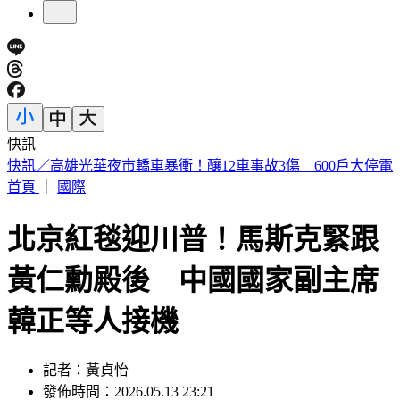
快訊
預告基本工資要漲了！賴清德喊話企業：有獲利替「員工加
薪」
首頁
｜
國際
北京紅毯迎川普！馬斯克緊跟
黃仁勳殿後 中國國家副主席
韓正等人接機
記者：黃貞怡