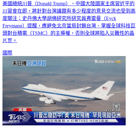
美國總統川普（Donald Trump）、中國大陸國家主席習近平的
川習會在即，將針對台灣議題有多少程度的意見交流也受到高
度關注；史丹佛大學胡佛研究所研究員弗雷曼（Eyck
Freymann）提醒，應避免北京當局封鎖台灣、掌握全球科技巨
頭對台積電（TSMC）的主導權，否則全球將陷入災難性的晶
片荒。
國際