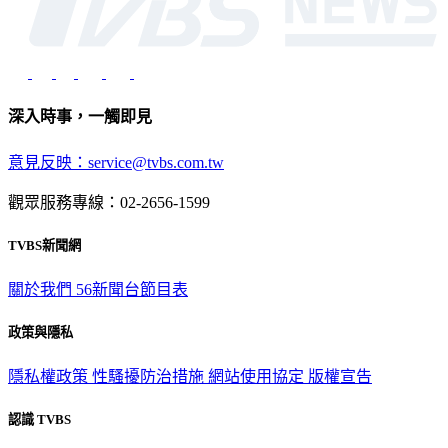
深入時事，一觸即見
意見反映：service@tvbs.com.tw
觀眾服務專線：02-2656-1599
TVBS新聞網
關於我們
56新聞台節目表
政策與隱私
隱私權政策
性騷擾防治措施
網站使用協定
版權宣告
認識 TVBS