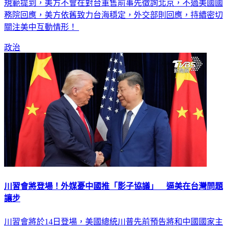
售，只是這被質疑是觸及"美台六項保證"紅線，因為其中一項
規範提到，美方不會在對台軍售前事先徵詢北京，不過美國國
務院回應，美方依舊致力台海穩定，外交部則回應，持續密切
關注美中互動情形！
政治
川習會將登場！外媒憂中國推「影子協議」 逼美在台灣問題
讓步