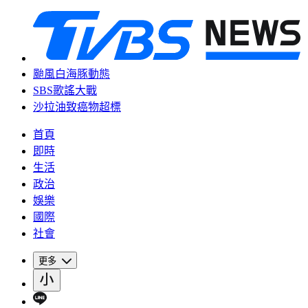
颱風白海豚動態
SBS歌謠大戰
沙拉油致癌物超標
首頁
即時
生活
政治
娛樂
國際
社會
更多