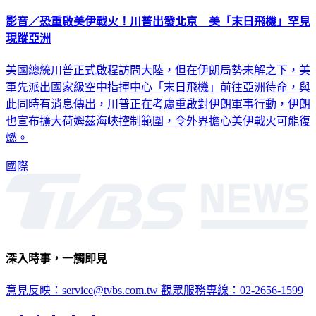
影音／恐重啟美伊戰火！川普出發北京 美「末日飛機」罕見
現蹤亞洲
美國總統川普正式啟程訪問大陸，但在伊朗局勢未解之下，美
軍先派出國家級空中指揮中心「末日飛機」前往亞洲待命，與
此同時有消息傳出，川普正在考慮重啟對伊朗軍事行動，伊朗
也宣布擴大荷姆茲海峽控制範圍，令外界擔心美伊戰火可能復
燃。
國際
深入時事，一觸即見
意見反映：service@tvbs.com.tw
觀眾服務專線：02-2656-1599