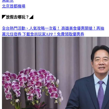
川習會
馬斯克
北京首都機場
◤放假去哪玩？◢
全台熱門活動、人氣攻略一次看！
高雄美食優惠開搶！再抽
萬元住宿券
下載食尚玩家APP！免費領取優惠券