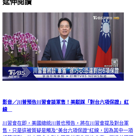
延伸閱讀
影音／川普預告川習會談軍售！美駁踩「對台六項保證」紅
線
川習會在即，美國總統川普也預告，將在川習會提及對台軍