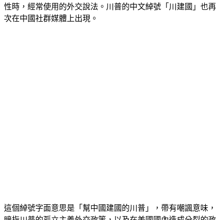
「合作才能雙贏！」——後者是中國政府在談及互利成果重要
性時，經常使用的外交說法。川普的中文綽號「川建國」也再
次在中國社群媒體上出現。
這個綽號字面意思是「幫中國建國的川普」，帶有嘲諷意味，