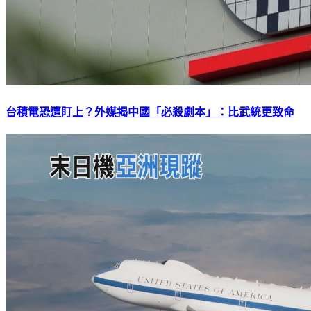
台積電恐遭盯上？外媒揭中國「必殺劇本」：比武統更致命