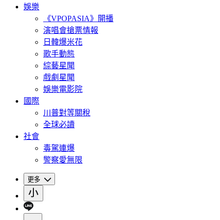
娛樂
《VPOPASIA》開播
演唱會搶票情報
日韓爆米花
歌手動態
綜藝星聞
戲劇星聞
娛樂電影院
國際
川普對等關稅
全球必讀
社會
毒駕連爆
警察愛無限
更多