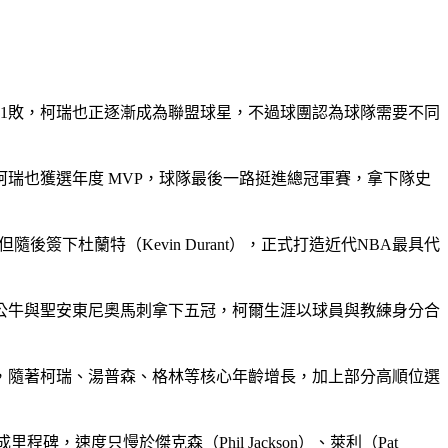
51勝31敗，柯瑞也正逐漸成為聯盟球星，不過球團認為球隊需要不同
瑞也獲選年度 MVP，球隊最後一路挺進總冠軍賽，拿下隊史
下杜蘭特（Kevin Durant），正式打造近代NBA最具代
加哥公牛與聖安東尼奧馬刺拿下五冠，柯爾生涯以球員與教練身分合
，隨著柯瑞、湯普森、格林等核心年齡增長，加上部分高順位選
速度只慢於傑克森（Phil Jackson）、萊利（Pat 