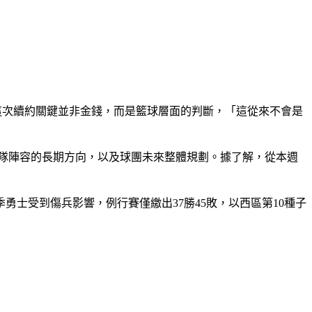
，這次續約關鍵並非金錢，而是籃球層面的判斷，「這從來不會是
體系、球隊陣容的長期方向，以及球團未來整體規劃。據了解，從本週
士受到傷兵影響，例行賽僅繳出37勝45敗，以西區第10種子