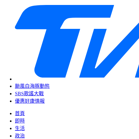
颱風白海豚動態
SBS歌謠大戰
優惠好康情報
首頁
即時
生活
政治