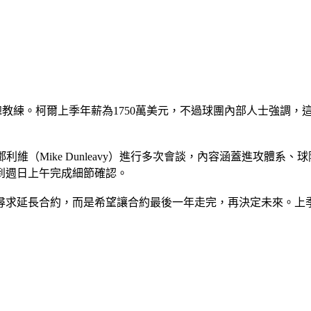
的總教練。柯爾上季年薪為1750萬美元，不過球團內部人士強調
理鄧利維（Mike Dunleavy）進行多次會談，內容涵蓋進攻
到週日上午完成細節確認。
求延長合約，而是希望讓合約最後一年走完，再決定未來。上季勇