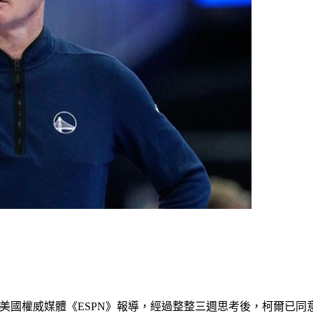
符，根據美國權威媒體《ESPN》報導，經過整整三週思考後，柯