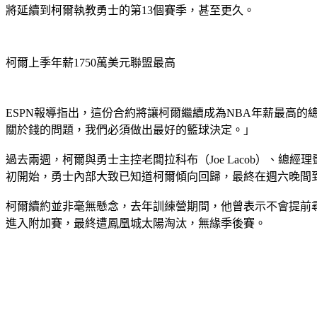
將延續到柯爾執教勇士的第13個賽季，甚至更久。
柯爾上季年薪1750萬美元聯盟最高
ESPN報導指出，這份合約將讓柯爾繼續成為NBA年薪最高
關於錢的問題，我們必須做出最好的籃球決定。」
過去兩週，柯爾與勇士主控老闆拉科布（Joe Lacob）、總經
初開始，勇士內部大致已知道柯爾傾向回歸，最終在週六晚間
柯爾續約並非毫無懸念，去年訓練營期間，他曾表示不會提前尋
進入附加賽，最終遭鳳凰城太陽淘汰，無緣季後賽。