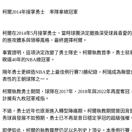
柯爾2014年接掌勇士　率隊拿總冠軍
柯爾在2014年5月接掌勇士，當時球團決定撤換深受球員喜愛的傑
的進攻體系與領導風格，最終選擇柯爾。
事實證明，這項決定改變了勇士隊史。柯爾執教首季，勇士就拿
睽違40年的NBA總冠軍。
隔年勇士更締造NBA史上最佳例行賽73勝紀錄，柯瑞成為聯盟史
表性的王朝球隊之一。
柯爾執教勇士期間，球隊在2017年、2018年與2022年
計擁有九枚冠軍戒指。
不過，勇士近年也逐漸進入轉型陣痛期。柯爾執教期間曾因背
秀球員發展不如預期，勇士已不再是昔日穩定爭冠的超級強權
即便如此，柯爾的執教履歷仍足以名列史上頂尖。本季例行賽，他成為N