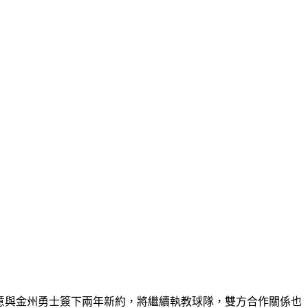
爾已同意與金州勇士簽下兩年新約，將繼續執教球隊，雙方合作關係也