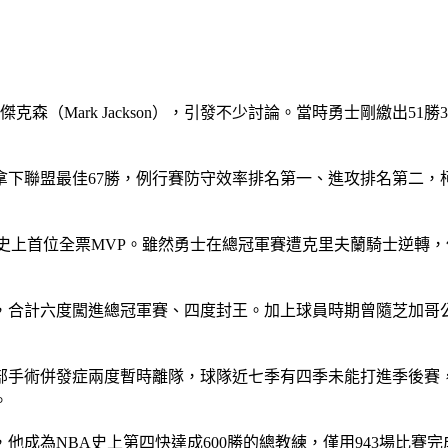
克森（Mark Jackson），引發不少討論。當時勇士剛繳出
下聯盟最佳67勝，例行賽防守效率排名第一、進攻排名第二，柯
上首位全票MVP。雖然勇士在總冠軍賽遭克里夫蘭騎士逆轉，但隨後簽
再度奪冠，合計六度闖進總冠軍賽、四度封王。加上球員時期曾隨芝
部手術併發症兩度暫時離隊，球隊近七季有四季未能打進季後賽
。
BA史上第四快達成600勝的總教練，僅用943場比賽完成里程碑，