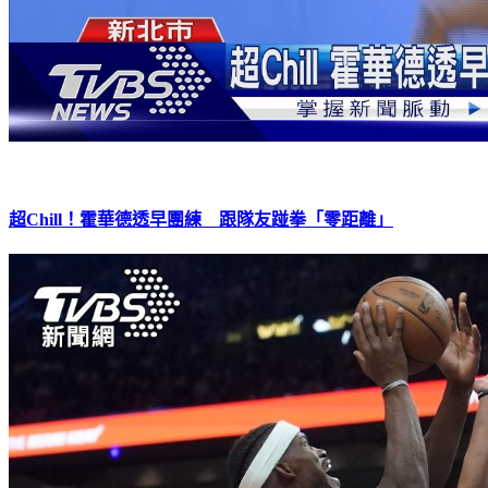
超Chill！霍華德透早團練 跟隊友踫拳「零距離」