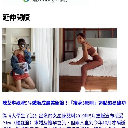
延伸閱讀
陳艾琳狠降5%體脂成最美新娘！「瘦身3原則」這點超易破功
從《大學生了沒》出道的女星陳艾琳2019年5月震撼宣布接受