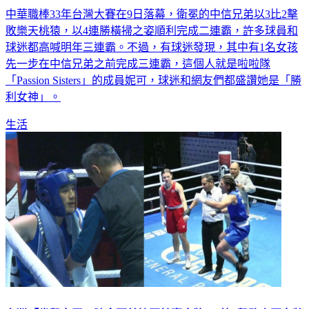
中華職棒33年台灣大賽在9日落幕，衛冕的中信兄弟以3比2擊
敗樂天桃猿，以4連勝橫掃之姿順利完成二連霸，許多球員和
球迷都高喊明年三連霸。不過，有球迷發現，其中有1名女孩
先一步在中信兄弟之前完成三連霸，這個人就是啦啦隊
「Passion Sisters」的成員妮可，球迷和網友們都盛讚她是「勝
利女神」。
生活