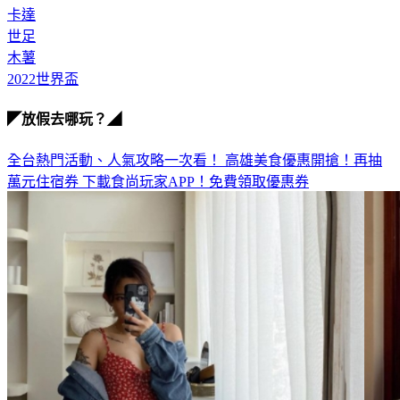
義大利
卡達
世足
木薯
2022世界盃
◤放假去哪玩？◢
全台熱門活動、人氣攻略一次看！
高雄美食優惠開搶！再抽
萬元住宿券
下載食尚玩家APP！免費領取優惠券