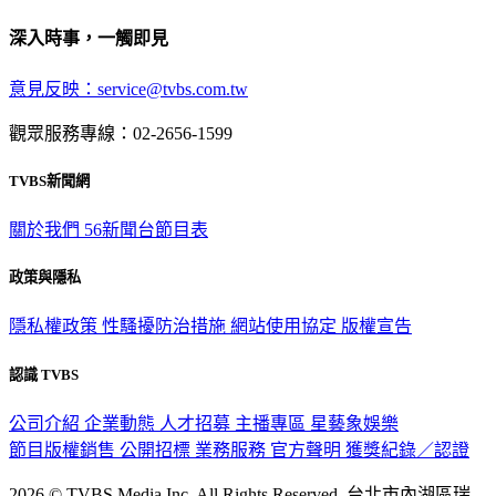
深入時事，一觸即見
意見反映：service@tvbs.com.tw
觀眾服務專線：02-2656-1599
TVBS新聞網
關於我們
56新聞台節目表
政策與隱私
隱私權政策
性騷擾防治措施
網站使用協定
版權宣告
認識 TVBS
公司介紹
企業動態
人才招募
主播專區
星藝象娛樂
節目版權銷售
公開招標
業務服務
官方聲明
獲獎紀錄／認證