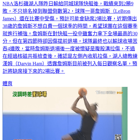
NBA洛杉磯湖人隊昨日輸給同城球隊快艇後，戰績來到2勝9
敗，不只排名掉到聯盟倒數第2，球隊一哥詹姆斯（LeBron
James）還在比賽中受傷，預計可能會缺席2場比賽，近期傳出
38歲的詹姆斯不想白費一個球季的時間，希望球團在這個賽季
就進行補強。詹姆斯在對快艇一役中雖奮力拿下全場最高的30
分，但在第四節時卻因傷提前退場，球隊最終也以輸球收場苦
吞4連敗，當時詹姆斯退場後一度被懷疑是腹股溝拉傷，不過
在經過核磁共振檢查後，確認是左側內收肌拉傷，湖人總教練
漢姆（Darvin Ham）透露詹姆斯目前被列入每日觀察名單，預
計將缺席接下來的2場比賽。
體育