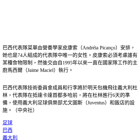
巴西代表隊菜單由營養學家皮康索（Andréia Picanço）安排，
她也是74人組成的代表隊中唯一的女性。皮康索必須考慮誰有
某種食物限制，然後交由自1995年以來一直在國家隊工作的主
廚馬西爾（Jaime Maciel）執行。
巴西代表隊技術委員會成員和行李將於明天包機飛往義大利杜
林，代表隊在抵達卡達首都多哈前，將在杜林進行6天的準
備，使用義大利足球俱樂部尤文圖斯（Juventus）和飯店的設
施。（中央社）
足球
巴西