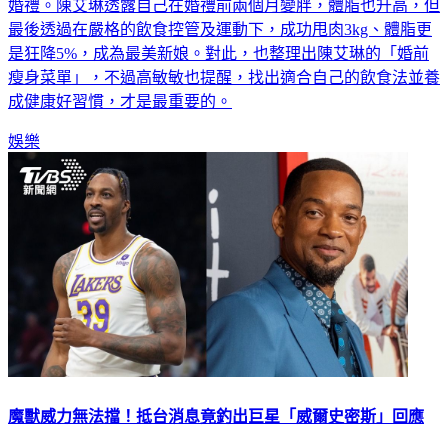
Alex（顏庭笙）求婚及懷孕喜訊，但兩人直到今年10月才補辦
婚禮。陳艾琳透露自己在婚禮前兩個月變胖，體脂也升高，但
最後透過在嚴格的飲食控管及運動下，成功甩肉3kg、體脂更
是狂降5%，成為最美新娘。對此，也整理出陳艾琳的「婚前
瘦身菜單」，不過高敏敏也提醒，找出適合自己的飲食法並養
成健康好習慣，才是最重要的。
娛樂
魔獸威力無法擋！抵台消息竟釣出巨星「威爾史密斯」回應