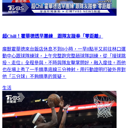
超Chill！霍華德透早團練 跟隊友踫拳「零距離」
魔獸霍華德來台飯店休息不到8小時，一早8點半又前往林口運
動中心跟球隊練球，上午完整跑完整趟球隊訓練，從「接球跳
投、走位」全程參與，不時與隊友擊掌問好，融入度佳。而他
也在場上秀了一手精準底線三分神射，用行動證明打破外界對
他「三分球」不夠精準的質疑。
生活