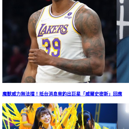
魔獸威力無法擋！抵台消息竟釣出巨星「威爾史密斯」回應