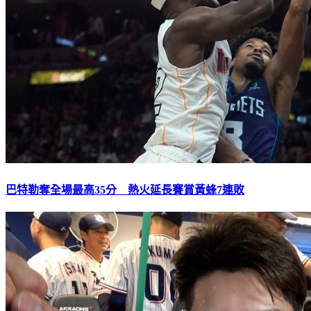
巴特勒奪全場最高35分 熱火延長賽賞黃蜂7連敗