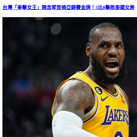
台灣「拳擊女王」陳念琴首摘亞錦賽金牌！5比0擊敗泰國女將