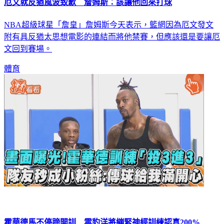
厄文就反猶風波致歉 詹姆斯：該讓他回來打球
NBA超級球星「詹皇」詹姆斯今天表示，籃網因為厄文發文
附有具反猶太思想電影的連結而將他禁賽，但應該還是要讓厄
文回到賽場。
體育