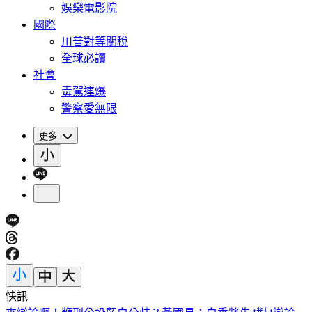
娛樂電影院
國際
川普對等關稅
全球必讀
社會
毒駕連爆
警察愛無限
更多
快訊