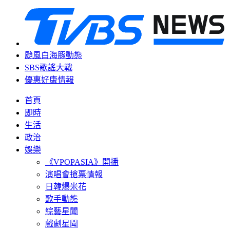
颱風白海豚動態
SBS歌謠大戰
優惠好康情報
首頁
即時
生活
政治
娛樂
《VPOPASIA》開播
演唱會搶票情報
日韓爆米花
歌手動態
綜藝星聞
戲劇星聞