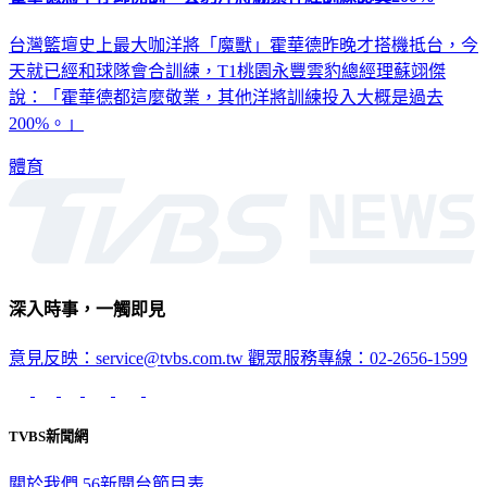
霍華德馬不停蹄開訓 雲豹洋將繃緊神經訓練認真200%
台灣籃壇史上最大咖洋將「魔獸」霍華德昨晚才搭機抵台，今
天就已經和球隊會合訓練，T1桃園永豐雲豹總經理蘇翊傑
說：「霍華德都這麼敬業，其他洋將訓練投入大概是過去
200%。」
體育
深入時事，一觸即見
意見反映：service@tvbs.com.tw
觀眾服務專線：02-2656-1599
TVBS新聞網