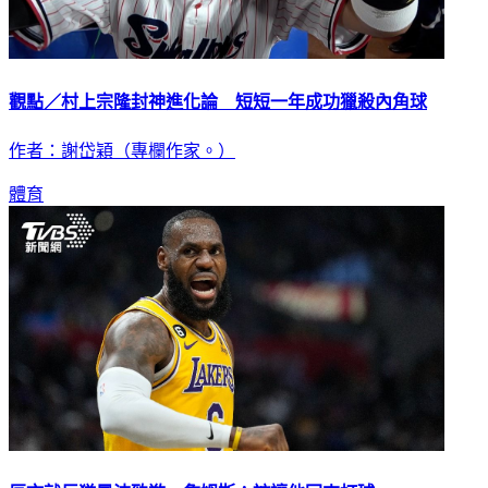
觀點／村上宗隆封神進化論 短短一年成功獵殺內角球
作者：謝岱穎（專欄作家。）
體育