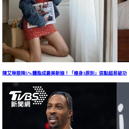
陳艾琳狠降5%體脂成最美新娘！「瘦身3原則」這點超易破功