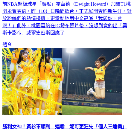
前NBA超級球星「魔獸」霍華德（Dwight Howard）加盟T1桃
園永豐雲豹，昨（10）日晚間抵台，正式展開雲豹新生涯。對
於粉絲們的熱情接機，更激動地用中文高喊「我愛你，台
灣！」此外，桃園雲豹在IG發布照片後，沒想到竟釣出「奧
斯卡影帝」威爾史密斯回應了！
體育
勝利女神！黃衫軍順利二連霸 妮可更狂先「個人三連霸」