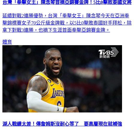
台灣「拳擊女王」陳念琴首摘亞錦賽金牌！5比0擊敗泰國女將
延續對戰2連勝優勢，台灣「拳擊女王」陳念琴今天在亞洲拳
擊錦標賽女子70公斤級金牌戰，以5比0擊敗泰國好手拜松，除
拿下對戰3連勝，也摘下生涯首面拳擊亞錦賽金牌。
體育
湖人戰績太差！傳詹姆斯沒耐心等了 要高層現在就補強