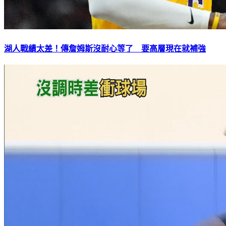
湖人戰績太差！傳詹姆斯沒耐心等了 要高層現在就補強