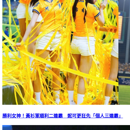
勝利女神！黃衫軍順利二連霸 妮可更狂先「個人三連霸」