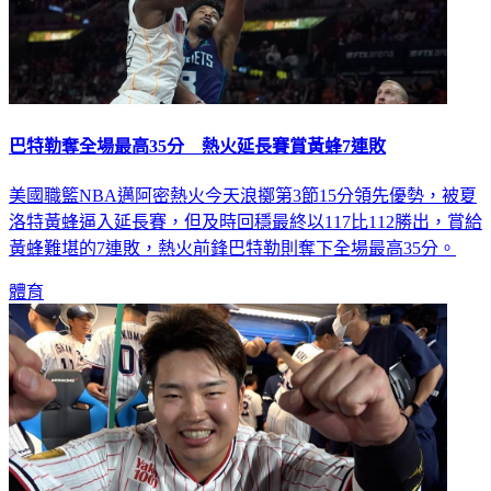
巴特勒奪全場最高35分 熱火延長賽賞黃蜂7連敗
美國職籃NBA邁阿密熱火今天浪擲第3節15分領先優勢，被夏
洛特黃蜂逼入延長賽，但及時回穩最終以117比112勝出，賞給
黃蜂難堪的7連敗，熱火前鋒巴特勒則奪下全場最高35分。
體育