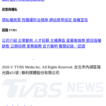
關於我們
56新聞台節目表
政策與隱私
隱私權政策
性騷擾防治措施
網站使用協定
版權宣告
認識 TVBS
公司介紹
企業動態
人才招募
主播專區
星藝象娛樂
節目版權
銷售
公開招標
業務服務
官方聲明
獲獎紀錄／認證
2026 © TVBS Media Inc. All Rights Reserved. 台北市內湖區瑞
光路451號 | 聯利媒體股份有限公司