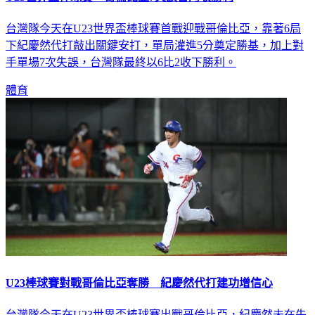
台灣隊今天在U23世界盃棒球賽首戰迎戰哥倫比亞，靠著6局
下紀慶然代打敲出關鍵安打，單局灌進5分奠定勝基，加上對
手單場7次失誤，台灣隊最終以6比2收下勝利。
體育
U23棒球賽對戰哥倫比亞奪勝 紀慶然代打建功增信心
台灣隊今天在U23世界盃棒球賽出戰哥倫比亞，紀慶然未在先