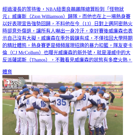
經過漫長的等待後，NBA紐奧良鵜鶘隊總算盼到「怪物狀
元」威廉斯（Zion Williamson）歸隊，而他也在上一場熱身賽
以好表現宣告強勢回歸，不料他在今（13）日對上邁阿密熱火
時卻意外傷退，讓所有人嚇出一身冷汗，幸好賽後威廉森也表
示自己沒有大礙。威廉森在季外鍛鍊有成，不僅找回大學時期
的精壯體態，熱身賽更是頻頻展現招牌的暴力扣籃，隊友麥卡
倫（CJ McCollum）也曝光威廉森的新外號，就是漫威中的大
反派薩諾斯（Thanos），不難看見威廉森的狀態有多麽火熱。
體育