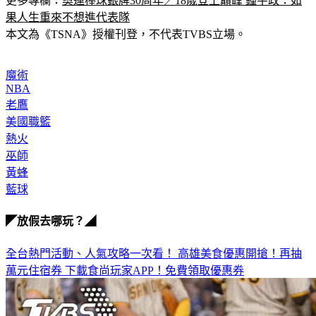
更多專欄：
奧運棒球銀牌30周年／18歲登上巔峰 鍾宇政：如
果人生重來不想進代表隊
本文為《TSNA》授權刊登，不代表TVBS立場。
魔術
NBA
老鷹
美國職籃
熱火
巫師
黃蜂
藍球
◤放假去哪玩？◢
全台熱門活動、人氣攻略一次看！
高雄美食優惠開搶！再抽
萬元住宿券
下載食尚玩家APP！免費領取優惠券