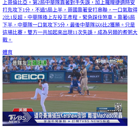
上哥倫比亞。第2局中華隊靠著對手失誤，加上羅暐捷適時安
打先攻下1分，不過5局上半，哥國靠著安打串聯，一口氣取得
2比1反超，中華隊換上左投王彥程，緊急踩住煞車。靠著6局
下半，中華隊一口氣攻下5分，最後中華隊以6比2獲勝。只是
這場比賽，雙方一共加起來出現11次失誤，成為另類的煮粥大
戰。
體育