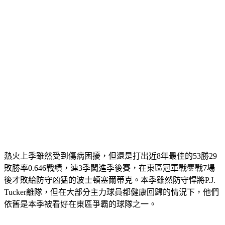
熱火上季雖然受到傷病困擾，但還是打出近8年最佳的53勝29
敗勝率0.646戰績，連3季闖進季後賽，在東區冠軍戰鏖戰7場
後才敗給防守凶猛的波士頓塞爾蒂克。本季雖然防守悍將P.J. 
Tucker離隊，但在大部分主力球員都健康回歸的情況下，他們
依舊是本季被看好在東區爭霸的球隊之一。