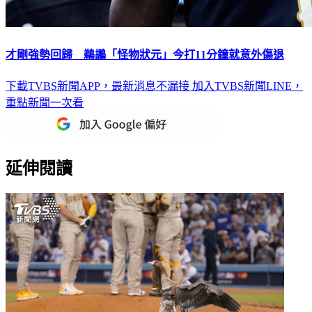
才剛強勢回歸 鵜鶘「怪物狀元」今打11分鐘就意外傷退
下載TVBS新聞APP，最新消息不漏接
加入TVBS新聞LINE，
重點新聞一次看
延伸閱讀