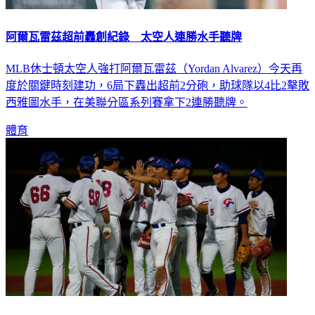
阿爾瓦雷茲超前轟創紀錄 太空人連勝水手聽牌
MLB休士頓太空人強打阿爾瓦雷茲（Yordan Alvarez）今天再
度於關鍵時刻建功，6局下轟出超前2分砲，助球隊以4比2擊敗
西雅圖水手，在美聯分區系列賽拿下2連勝聽牌。
體育