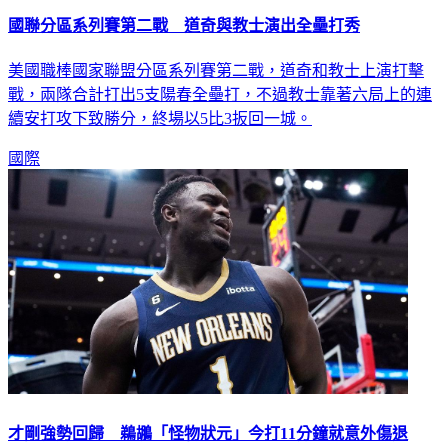
國聯分區系列賽第二戰 道奇與教士演出全壘打秀
美國職棒國家聯盟分區系列賽第二戰，道奇和教士上演打擊
戰，兩隊合計打出5支陽春全壘打，不過教士靠著六局上的連
續安打攻下致勝分，終場以5比3扳回一城。
國際
才剛強勢回歸 鵜鶘「怪物狀元」今打11分鐘就意外傷退