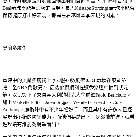
想，球隊戰績沒有明顯因他出賽而變好。簽下新的5年合約的
Beal新球季能有怎樣的表現，長人Kristaps Porzingis新球季能否
保持健康打出好表現，都是左右巫師本季表現的因素。
奧蘭多魔術
重建中的奧蘭多魔術上季22勝60敗勝率0.268戰績在東區墊
底，全NBA倒數第2。最後他們順利在選秀樂透中抽到狀元
籤，以此簽下了來自義大利的杜克大學前鋒Paolo Banchero。
加上Markelle Fultz、Jalen Suggs、Wendell Carter Jr.、Cole 
Anthony，魔術陣中有不少年輕好手，而且其中有許多人已經
展現出不錯的防守能力，而他們要踏出下一步繼續前進，就看
進攻端有誰能夠脫穎而出。