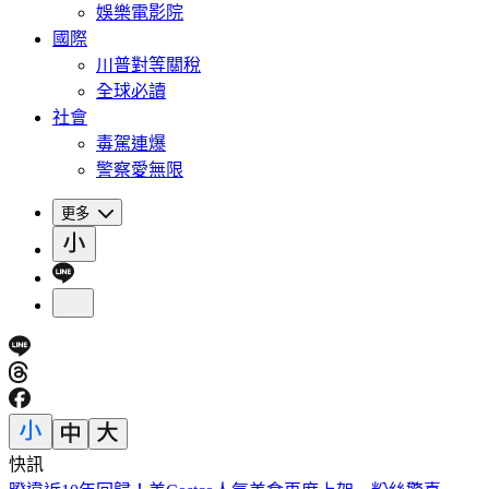
娛樂電影院
國際
川普對等關稅
全球必讀
社會
毒駕連爆
警察愛無限
更多
快訊