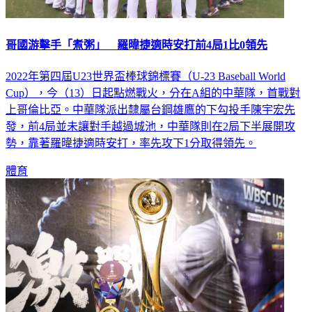
哥國游擊手「煮粥」 羅暐捷適時安打前4局1比0領先
2022年第四屆U23世界盃棒球錦標賽（U-23 Baseball World
Cup），今（13）日起點燃戰火，分在A組的中華隊，首戰對
上哥倫比亞。中華隊派出隸屬台鋼雄鷹的下勾投手陳宇宏先
發，前4局並未讓對手越過城池，中華隊則在2局下半展開攻
勢，靠著羅暐捷適時安打，率先攻下1分取得領先。
體育