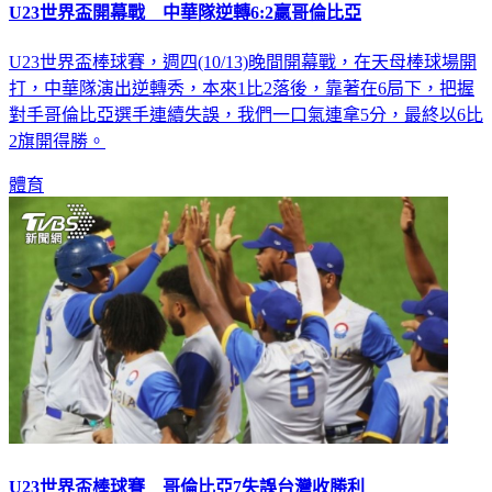
U23世界盃開幕戰 中華隊逆轉6:2贏哥倫比亞
U23世界盃棒球賽，週四(10/13)晚間開幕戰，在天母棒球場開
打，中華隊演出逆轉秀，本來1比2落後，靠著在6局下，把握
對手哥倫比亞選手連續失誤，我們一口氣連拿5分，最終以6比
2旗開得勝。
體育
U23世界盃棒球賽 哥倫比亞7失誤台灣收勝利