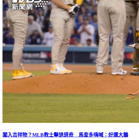
闖入吉祥物？MLB教士擊退道奇 馬查多嗨喊：好運大鵝