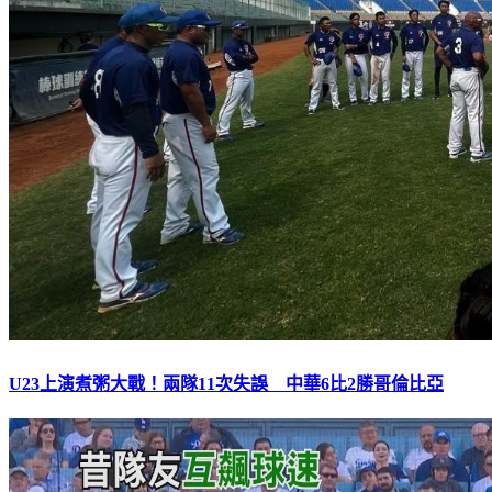
U23上演煮粥大戰！兩隊11次失誤 中華6比2勝哥倫比亞