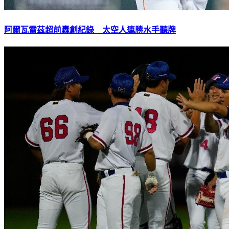
阿爾瓦雷茲超前轟創紀錄 太空人連勝水手聽牌