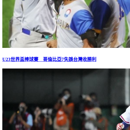
U23世界盃棒球賽 哥倫比亞7失誤台灣收勝利