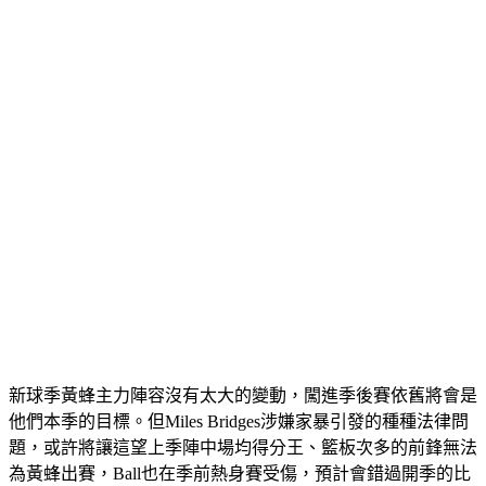
新球季黃蜂主力陣容沒有太大的變動，闖進季後賽依舊將會是
他們本季的目標。但Miles Bridges涉嫌家暴引發的種種法律問
題，或許將讓這望上季陣中場均得分王、籃板次多的前鋒無法
為黃蜂出賽，Ball也在季前熱身賽受傷，預計會錯過開季的比