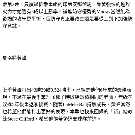
數第2差，只贏過拆散重組的印第安那溜馬，靠著強悍的進攻
火力才勉強有5成以上勝率。補進防守優秀的Murray當然能為
後場的攻守更平衡，但防守真正要改善還是要從上到下加強防
守意識。
夏洛特黃蜂
上季黃蜂打出43勝39敗0.524勝率，已經是他們6年來的最佳表
現，不過在最後爭奪7、8種子時敗給戰績相同的老鷹，無緣在
暌違5年後重返季後賽。隨著LaMelo Ball持續成長，黃蜂當然
也希望他們能打出更好的表現，本季也找來回鍋的「新」總教
練Steve Clifford，希望他能帶領這支球隊前進。