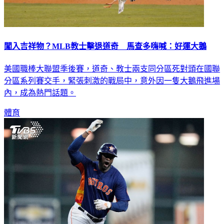
闖入吉祥物？MLB教士擊退道奇 馬查多嗨喊：好運大鵝
美國職棒大聯盟季後賽，道奇、教士兩支同分區死對頭在國聯
分區系列賽交手，緊張刺激的戰局中，意外因一隻大鵝飛進場
內，成為熱門話題。
體育