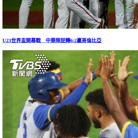
U23世界盃開幕戰 中華隊逆轉6:2贏哥倫比亞