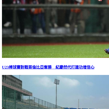
U23棒球賽對戰哥倫比亞奪勝 紀慶然代打建功增信心