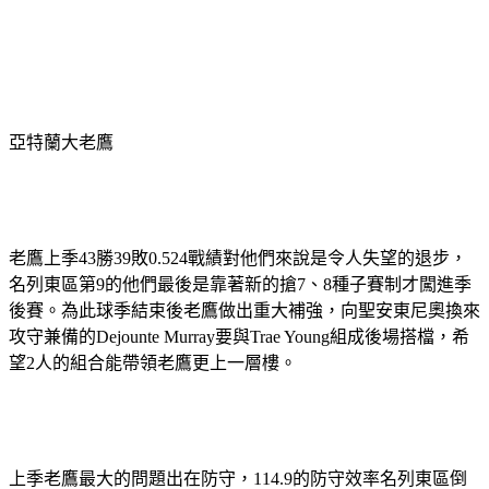
亞特蘭大老鷹
老鷹上季43勝39敗0.524戰績對他們來說是令人失望的退步，
名列東區第9的他們最後是靠著新的搶7、8種子賽制才闖進季
後賽。為此球季結束後老鷹做出重大補強，向聖安東尼奧換來
攻守兼備的Dejounte Murray要與Trae Young組成後場搭檔，希
望2人的組合能帶領老鷹更上一層樓。
上季老鷹最大的問題出在防守，114.9的防守效率名列東區倒