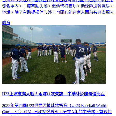
發名單內，一度有點失落，但他代打建功，助球隊逆轉戰局，
他說，除了有助提振信心外，也開心能在家人面前有好表現。
體育
U23上演煮粥大戰！兩隊11次失誤 中華6比2勝哥倫比亞
2022年第四屆U23世界盃棒球錦標賽（U-23 Baseball World
Cup），今（13）日起點燃戰火，分在A組的中華隊，首戰對