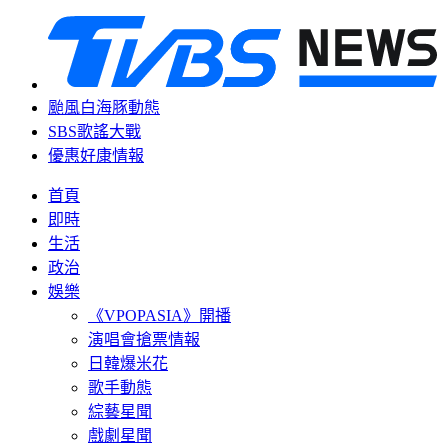
颱風白海豚動態
SBS歌謠大戰
優惠好康情報
首頁
即時
生活
政治
娛樂
《VPOPASIA》開播
演唱會搶票情報
日韓爆米花
歌手動態
綜藝星聞
戲劇星聞