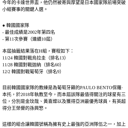
今年的卡達世界盃，他仍然被寄與厚望是日本國家隊前場突破
小組賽事的關鍵人選。
● 韓國國家隊
- 最佳成績是2002年第四名
- 第11次參賽（連續10屆）
本屆抽籤結果落在H組，賽程如下：
11/24 韓國對戰烏拉圭（排名13）
11/28 韓國對戰迦納（排名60）
12/2 韓國對戰葡萄牙（排名9）
目前韓國國家隊的教練是為葡萄牙籍的PAULO BENTO保羅·
本托，於2018年執教至今，而本屆該隊最值得關注的球星有三
位，分別是金玟哉、黃喜燦以及獲得亞洲最優秀球員，有英超
得分王榮譽的孫興慜。
這樣的組合讓韓國號稱為擁有史上最強的亞洲隊伍之一，加上