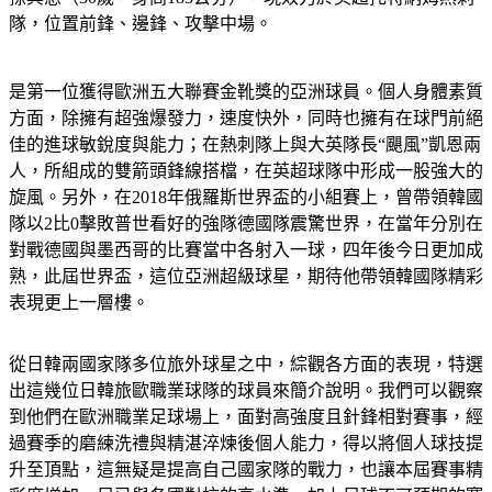
隊，位置前鋒、邊鋒、攻擊中場。
是第一位獲得歐洲五大聯賽金靴獎的亞洲球員。個人身體素質
方面，除擁有超強爆發力，速度快外，同時也擁有在球門前絕
佳的進球敏銳度與能力；在熱刺隊上與大英隊長“颶風”凱恩兩
人，所組成的雙箭頭鋒線搭檔，在英超球隊中形成一股強大的
旋風。另外，在2018年俄羅斯世界盃的小組賽上，曾帶領韓國
隊以2比0擊敗普世看好的強隊德國隊震驚世界，在當年分別在
對戰德國與墨西哥的比賽當中各射入一球，四年後今日更加成
熟，此屆世界盃，這位亞洲超級球星，期待他帶領韓國隊精彩
表現更上一層樓。
從日韓兩國家隊多位旅外球星之中，綜觀各方面的表現，特選
出這幾位日韓旅歐職業球隊的球員來簡介說明。我們可以觀察
到他們在歐洲職業足球場上，面對高強度且針鋒相對賽事，經
過賽季的磨練洗禮與精湛淬煉後個人能力，得以將個人球技提
升至頂點，這無疑是提高自己國家隊的戰力，也讓本屆賽事精