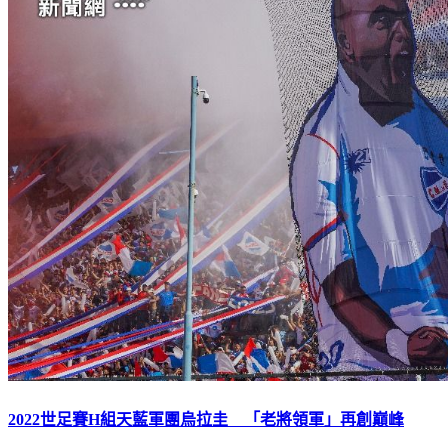
2022世足賽H組天藍軍團烏拉圭 「老將領軍」再創巔峰