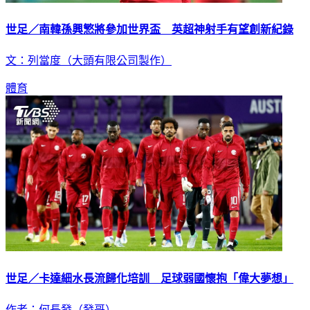
世足／南韓孫興慜將參加世界盃 英超神射手有望創新紀錄
文：列當度（大頭有限公司製作）
體育
世足／卡達細水長流歸化培訓 足球弱國懷抱「偉大夢想」
作者：何長發（發哥）