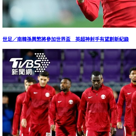
世足／南韓孫興慜將參加世界盃 英超神射手有望創新紀錄