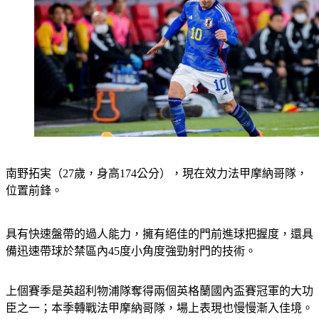
南野拓実
（27歲，身高174公分），現在效力法甲摩納哥隊，
位置前鋒。
具有快速盤帶的過人能力，擁有絕佳的門前進球把握度，還具
備迅速帶球於禁區內45度小角度強勁射門的技術。
上個賽季是英超利物浦隊奪得兩個英格蘭國內盃賽冠軍的大功
臣之一；本季轉戰法甲摩納哥隊，場上表現也慢慢漸入佳境。