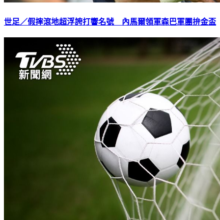
世足／假摔滾地超浮誇打響名號 內馬爾領軍森巴軍團拚金盃