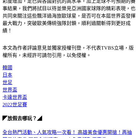
彩度增加，足已與各國對抗的高水準，加上足球不可預期的賽
事結果，我們將拭目以待並樂見亞洲國家球隊的精彩表現，也
共同來關注這些飄洋過海旅歐球星，是否可在本屆世界盃發揮
最大戰力，突破歐美傳統強隊封鎖，順利過關斬得到更好成
績！
本文為作者評論意見並獨家授權刊登，不代表TVBS立場，版
權所有，未經許可請勿引用，以免侵權。 
韓國
日本
世足
世界盃
卡達世界盃
2022世足賽
◤放假去哪玩？◢
全台熱門活動、人氣攻略一次看！
高雄美食優惠開搶！再抽