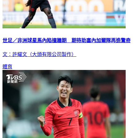
世足／非洲球星馬內陷撞牆期 期待助塞內加爾隊再造驚奇
文：許耀文（大頭有限公司製作）
體育