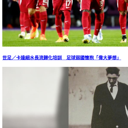
世足／卡達細水長流歸化培訓 足球弱國懷抱「偉大夢想」