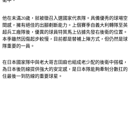
衛中。
他在未滿20歲，就被徵召入選國家代表隊。具備優秀的球場空
間感，擁有絕佳的出腳剷斷能力。上個賽季自義大利轉隊至英
超兵工廠隊後，優異的球員特質馬上佔據先發右後衛的位置。
本季雖然因傷起步較慢，目前都是替補上陣方式，但仍然是球
隊重要的一員。
在日本國家隊中與老大哥吉田麻也組成老少配的後衛中搭檔，
為日本後防線提供強大的安定感，是日本隊能夠牽制分數扛的
住最後一到防線的重要球星。