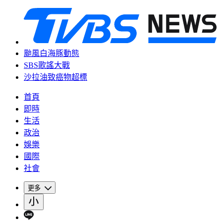
颱風白海豚動態
SBS歌謠大戰
沙拉油致癌物超標
首頁
即時
生活
政治
娛樂
國際
社會
更多