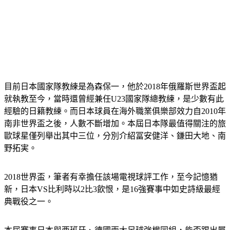
目前日本國家隊教練是為森保一，他於2018年俄羅斯世界盃起
就執教至今，當時還曾經兼任U23國家隊總教練，是少數有此
經驗的日籍教練。而日本球員在海外職業俱樂部效力自2010年
南非世界盃之後，人數不斷增加。本屆日本隊最值得關注的旅
歐球星僅列舉出其中三位，分別介紹冨安健洋、鎌田大地、南
野拓実。
2018世界盃，筆者有幸擔任該場電視球評工作，至今記憶猶
新，日本VS比利時以2比3飲恨，是16強賽事中如史詩級最經
典戰役之一。