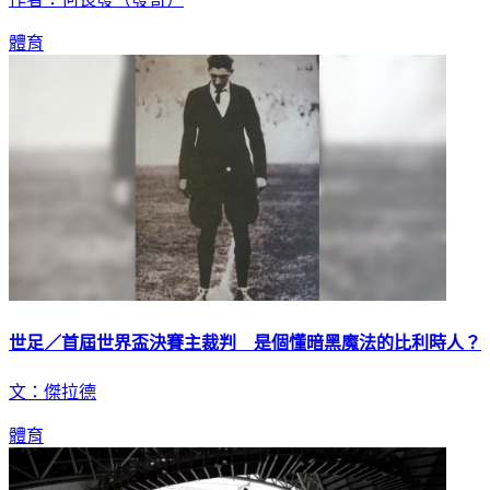
體育
世足／首屆世界盃決賽主裁判 是個懂暗黑魔法的比利時人？
文：傑拉德
體育