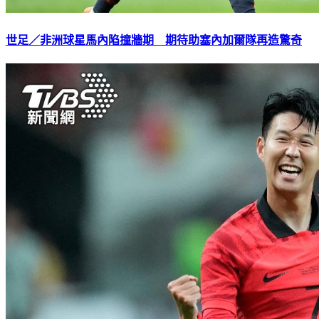
世足／非洲球星馬內陷撞牆期 期待助塞內加爾隊再造驚奇