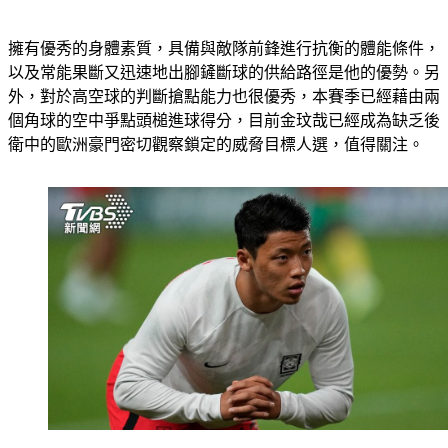
擁有優秀的身體素質，具備與敵隊前鋒進行抗衡的體能條件，
以及常能果斷又迅速地出腳鏟斷球的供給路徑是他的優勢。另
外，對於高空球的判斷搶點能力也很優秀，本賽季已經藉由兩
個角球的空中爭點頭槌進球得分，目前金玟哉已經成為缺乏後
衛中的歐洲豪門密切觀察鎖定的威脅目標人選，值得關注。