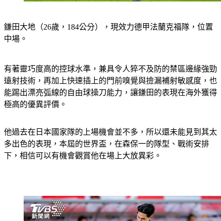
鎌田大地
（26歲，184公分），現效力德甲法蘭克福隊，位置
中場。
有著靈巧度高的控球水準，兼具令人猝不及防的禁區邊緣強勁
遠射技術，再加上快速插上的門前嗅覺與撿漏補射敏感度，也
能踢出漂亮弧線的自由球操刀能力，讓鎌田的表現在海外獲得
極高的優異評價。
他過去在日本國家隊的上場機會並不多，所以還未能見到其太
多出色的表現，本屆的世界盃，在森保一的隊型、戰術安排
下，相信可以有機會觀賞他在場上大放異彩。