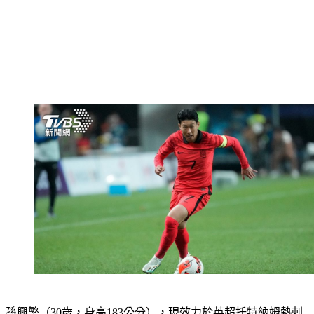
孫興慜
（30歲，身高183公分），現效力於英超托特納姆熱刺