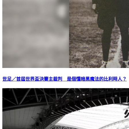
世足／首屆世界盃決賽主裁判 是個懂暗黑魔法的比利時人？