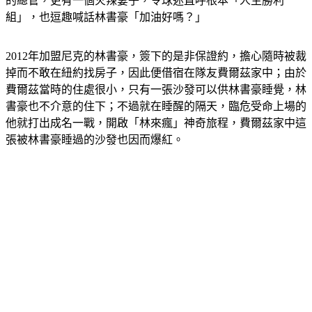
組」，也逗趣喊話林書豪「加油好嗎？」
2012年加盟尼克的林書豪，簽下的是非保證約，擔心隨時被裁
掉而不敢在紐約找房子，因此便借宿在隊友費爾茲家中；由於
費爾茲當時的住處很小，只有一張沙發可以供林書豪睡覺，林
書豪也不介意的住下；不過就在睡醒的隔天，臨危受命上場的
他就打出成名一戰，開啟「林來瘋」神奇旅程，費爾茲家中這
張被林書豪睡過的沙發也因而爆紅。