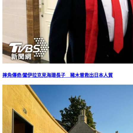
摔角傳奇/闖伊拉克見海珊長子 豬木曾救出日本人質