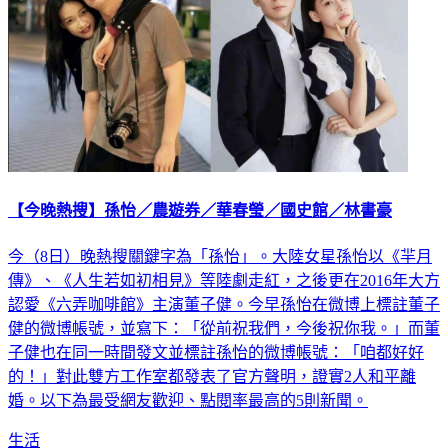
【今晚熱搜】孫怡／農遊券／華春瑩／國史館／林書豪
今（8日）晚熱搜關鍵字為「孫怡」。大陸女星孫怡以《羋月
傳》、《人生若如初相見》等陸劇走紅，之後更在2016年大方
認愛《六弄咖啡館》主演董子健。今早孫怡在微博上標註董子
健的微博帳號，並寫下：「從前祝我們，今後祝你我。」而董
子健也在同一時間發文並標註孫怡的微博帳號：「咱都好好
的！」對此雙方工作室都發表了官方聲明，證實2人和平離
婚。以下為最受網友歡迎、點閱率最高的5則新聞。
生活