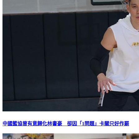
中國籃協曾有意歸化林書豪 卻因「1問題」卡關只好作罷