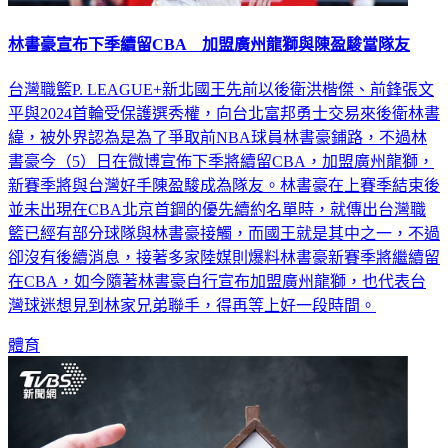
林書豪宣布下季續留CBA 加盟廣州龍獅與陳盈駿當隊友
台灣職籃P. LEAGUE+新北國王先前以後衛洪楷傑、前鋒張文
平與2024首輪受保護選秀權，向台北富邦勇士交易來後衛林書
緯，被外界認為是為了爭取前NBA球員林書豪鋪路，不過林
書豪今（5）日在微博宣佈下季將續留CBA，加盟廣州龍獅，
新賽季將與台灣好手陳盈駿成為隊友。林書豪在上賽季結束後
並未出現在CBA北京首鋼的優先續約名單時，就傳出台灣職
籃已經有部分球隊與林書豪接觸，而國王就是其中之一，不過
卻沒有後續消息，接著多家陸媒則爆料林書豪新賽季將繼續留
在CBA，如今隨著林書豪自行宣布加盟廣州龍獅，也代表台
灣球迷想見到林家兄弟聯手，得再等上好一段時間。
體育