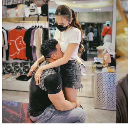
李沛旭「頭埋辣妻胸部」聞香！深夜羞曝：我也是會撒嬌的