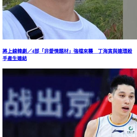
將上線韓劇／4部「非愛情題材」強檔來襲 丁海寅與連環殺
手產生連結