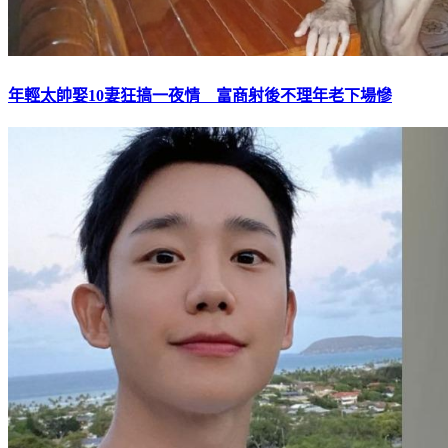
年輕太帥娶10妻狂搞一夜情 富商射後不理年老下場慘