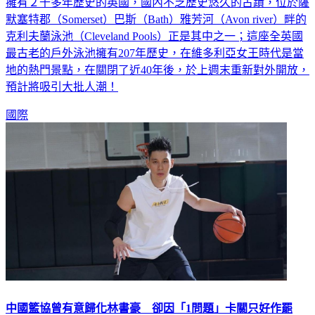
默塞特郡（Somerset）巴斯（Bath）雅芳河（Avon river）畔的
克利夫蘭泳池（Cleveland Pools）正是其中之一；這座全英國
最古老的戶外泳池擁有207年歷史，在維多利亞女王時代是當
地的熱門景點，在關閉了近40年後，於上週末重新對外開放，
預計將吸引大批人潮！
國際
中國籃協曾有意歸化林書豪 卻因「1問題」卡關只好作罷