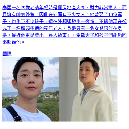
泰國一名79歲老翁年輕時是個房地產大亨，財力非常驚人，而
且擁有帥氣外貌，因此在外面有不少女人。他曾娶了10位妻
子，也生下不少孩子，還在外頻頻發生一夜情，不過他現在卻
成了一名體弱多病的獨居老人，身邊只有一名女兒陪伴在身
邊。最近他更是發出「尋人啟事」，希望妻子和孩子們能夠回
來照顧他。
國際
將上線韓劇／4部「非愛情題材」強檔來襲 丁海寅與連環殺