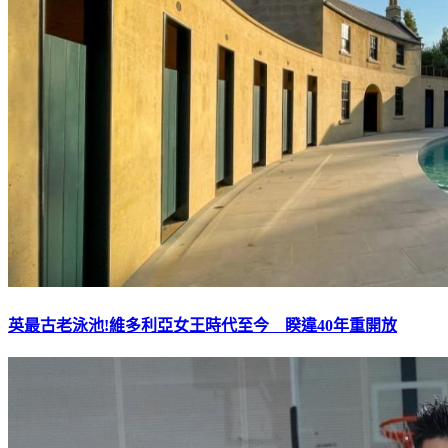
英最古老泳池!維多利亞女王時代至今 睽違40年重開放