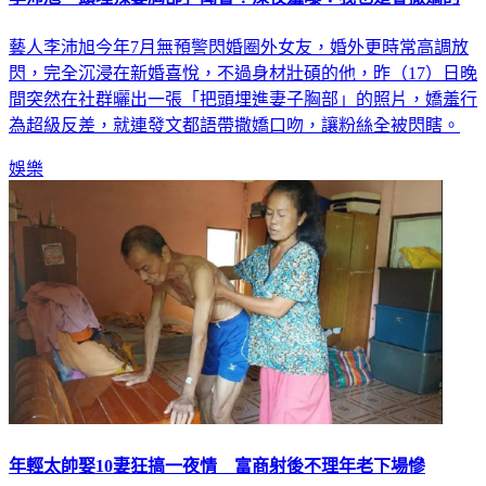
藝人李沛旭今年7月無預警閃婚圈外女友，婚外更時常高調放
閃，完全沉浸在新婚喜悅，不過身材壯碩的他，昨（17）日晚
間突然在社群曬出一張「把頭埋進妻子胸部」的照片，嬌羞行
為超級反差，就連發文都語帶撒嬌口吻，讓粉絲全被閃瞎。
娛樂
年輕太帥娶10妻狂搞一夜情 富商射後不理年老下場慘