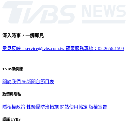
深入時事，一觸即見
意見反映：service@tvbs.com.tw
觀眾服務專線：02-2656-1599
TVBS新聞網
關於我們
56新聞台節目表
政策與隱私
隱私權政策
性騷擾防治措施
網站使用協定
版權宣告
認識 TVBS
公司介紹
企業動態
人才招募
主播專區
星藝象娛樂
節目版權