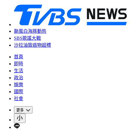
颱風白海豚動態
SBS歌謠大戰
沙拉油致癌物超標
首頁
即時
生活
政治
娛樂
國際
社會
更多