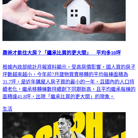
靠爸才能住大房？「繼承比買的更大間」 平均多10坪
根據內政部統計月報資料顯示，受高房價影響，國人買的房子
坪數越來越小，今年前7月建物買賣移轉的平均每棟面積為
31.7坪，是近年購屋人房子買的最小的一年，且國內的人口持
續老化，繼承移轉棟數持續創下同期新高，且平均繼承每棟的
面積達41.8坪，出現「繼承比買的更大間」的現象。
生活