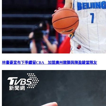
林書豪宣布下季續留CBA 加盟廣州龍獅與陳盈駿當隊友