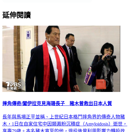
延伸閱讀
摔角傳奇/闖伊拉克見海珊長子 豬木曾救出日本人質
長年與馬場正平並稱、上世紀日本格鬥摔角界的傳奇人物豬
木，1日在自家住宅中因類澱粉沉積症（Amyloidosis）逝世，
享壽79歲。本名豬木寬至的他，退役後曾利用影響力轉投政
壇，成為日本史上第一位當選國會議員的職業摔角手。生前除