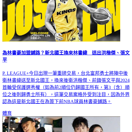
為林書豪加盟鋪路？新北國王換來林書緯 送出洪楷傑、張文
平
P. LEAGUE+今日出現一筆重磅交易，台北富邦勇士將陣中後
衛林書緯送至新北國王，換來後衛洪楷傑、前鋒張文平與2024
首輪受保護選秀權（如為前2順位仍歸國王所有，第3（含）順
位之後則歸勇士所有），這筆交易案格外受到注目，因為外界
認為這是新北國王在為簽下前NBA球員林書豪鋪路。
體育