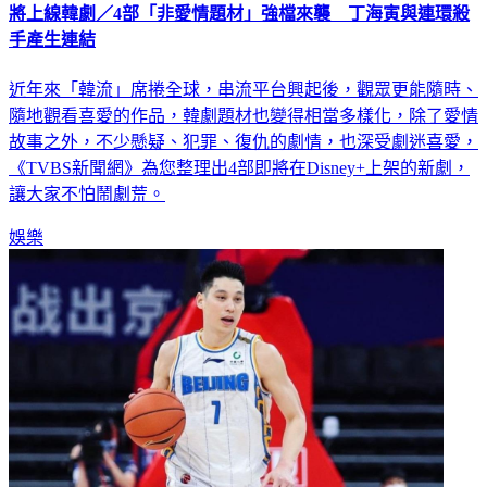
手產生連結
近年來「韓流」席捲全球，串流平台興起後，觀眾更能隨時、
隨地觀看喜愛的作品，韓劇題材也變得相當多樣化，除了愛情
故事之外，不少懸疑、犯罪、復仇的劇情，也深受劇迷喜愛，
《TVBS新聞網》為您整理出4部即將在Disney+上架的新劇，
讓大家不怕鬧劇荒。
娛樂