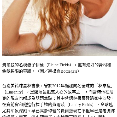
費爾茲的名模妻子伊蓮（Elaine Fields），擁有姣好的身材和
金髮碧眼的容貌。（圖／翻攝自Bottlegate）
台裔美籍球星林書豪，曾於2012年颳起聞名全球的「林來瘋」
（Linsanity），是體壇最振奮人心的故事之一，而當時他在尼
克的隊友也都成為話題焦點；其中曾讓林書豪睡過家中沙發，
在賽前會和他進行握手禮的費爾茲（Landry Fields），令球迷
尤其印象深刻。早已高掛球鞋的費爾茲現在不但早已是老鷹隊
的總管，更有一個火辣妻子，令球迷直呼根本「人生勝利