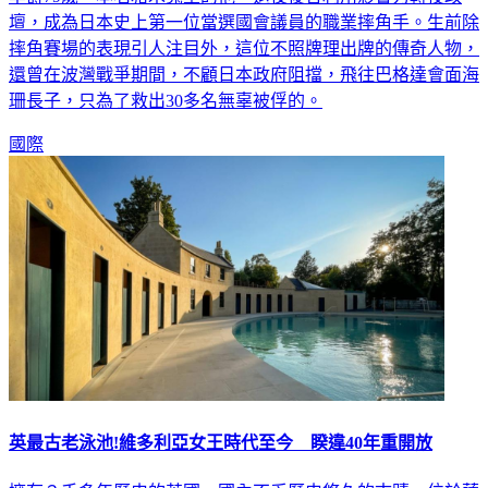
摔角賽場的表現引人注目外，這位不照牌理出牌的傳奇人物，
還曾在波灣戰爭期間，不顧日本政府阻擋，飛往巴格達會面海
珊長子，只為了救出30多名無辜被俘的。
國際
英最古老泳池!維多利亞女王時代至今 睽違40年重開放
擁有２千多年歷史的英國，國內不乏歷史悠久的古蹟，位於薩