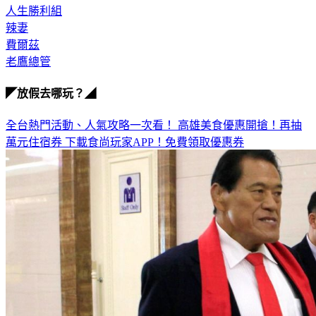
辣妻
費爾茲
老鷹總管
◤放假去哪玩？◢
全台熱門活動、人氣攻略一次看！
高雄美食優惠開搶！再抽
萬元住宿券
下載食尚玩家APP！免費領取優惠券