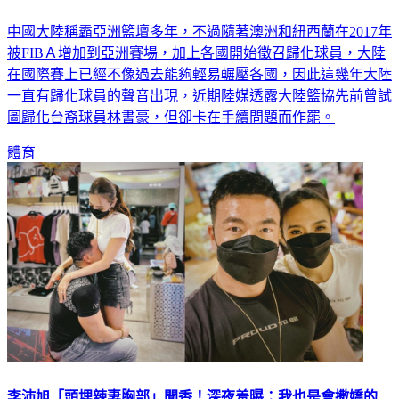
中國大陸稱霸亞洲籃壇多年，不過隨著澳洲和紐西蘭在2017年
被FIBＡ增加到亞洲賽場，加上各國開始徵召歸化球員，大陸
在國際賽上已經不像過去能夠輕易輾壓各國，因此這幾年大陸
一直有歸化球員的聲音出現，近期陸媒透露大陸籃協先前曾試
圖歸化台裔球員林書豪，但卻卡在手續問題而作罷。
體育
李沛旭「頭埋辣妻胸部」聞香！深夜羞曝：我也是會撒嬌的