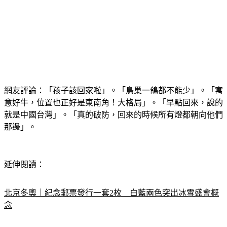
網友評論：「孩子該回家啦」。「鳥巢一鴿都不能少」。「寓
意好牛，位置也正好是東南角！大格局」。「早點回來，說的
就是中國台灣」。「真的破防，回來的時候所有燈都朝向他們
那邊」。
延伸閱讀：
北京冬奧｜紀念郵票發行一套2枚　白藍兩色突出冰雪盛會概
念