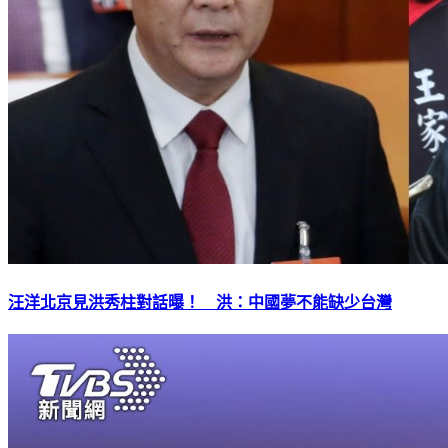
汪洋北京見洪秀柱對話曝！ 洪：中國夢不能缺少台灣