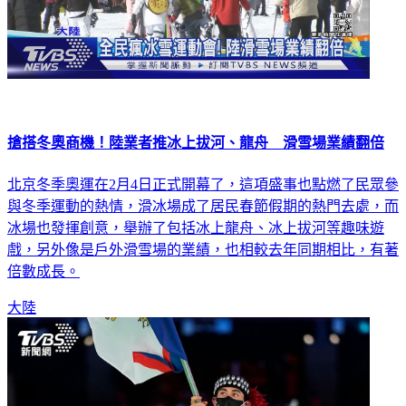
搶搭冬奧商機！陸業者推冰上拔河、龍舟 滑雪場業績翻倍
北京冬季奧運在2月4日正式開幕了，這項盛事也點燃了民眾參
與冬季運動的熱情，滑冰場成了居民春節假期的熱門去處，而
冰場也發揮創意，舉辦了包括冰上龍舟、冰上拔河等趣味遊
戲，另外像是戶外滑雪場的業績，也相較去年同期相比，有著
倍數成長。
大陸