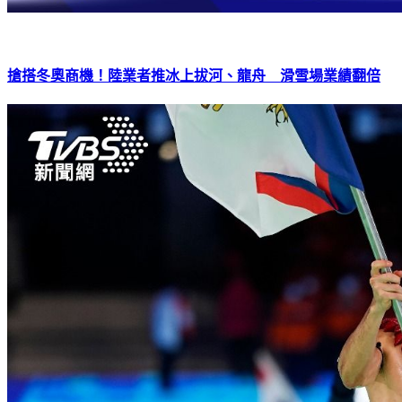
搶搭冬奧商機！陸業者推冰上拔河、龍舟 滑雪場業績翻倍