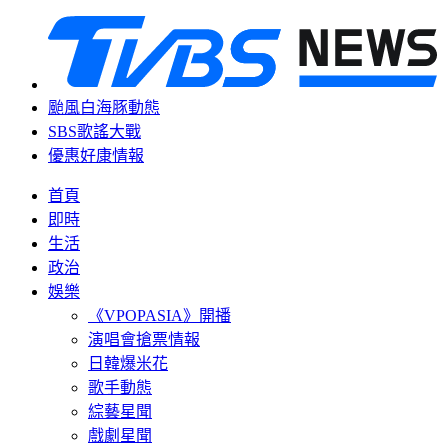
颱風白海豚動態
SBS歌謠大戰
優惠好康情報
首頁
即時
生活
政治
娛樂
《VPOPASIA》開播
演唱會搶票情報
日韓爆米花
歌手動態
綜藝星聞
戲劇星聞