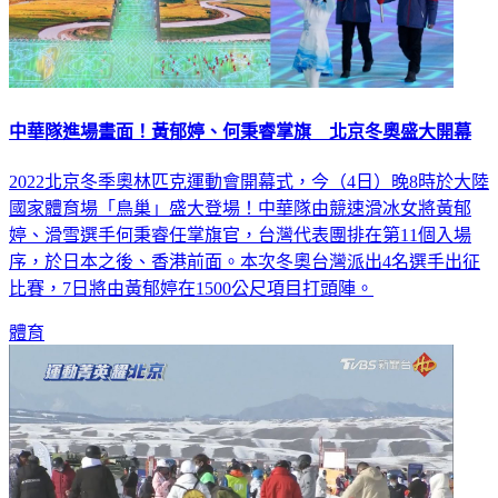
中華隊進場畫面！黃郁婷、何秉睿掌旗 北京冬奧盛大開幕
2022北京冬季奧林匹克運動會開幕式，今（4日）晚8時於大陸
國家體育場「鳥巢」盛大登場！中華隊由競速滑冰女將黃郁
婷、滑雪選手何秉睿任掌旗官，台灣代表團排在第11個入場
序，於日本之後、香港前面。本次冬奧台灣派出4名選手出征
比賽，7日將由黃郁婷在1500公尺項目打頭陣。
體育