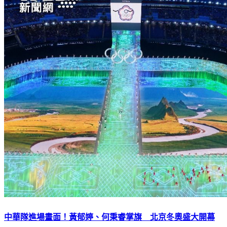
中華隊進場畫面！黃郁婷、何秉睿掌旗 北京冬奧盛大開幕