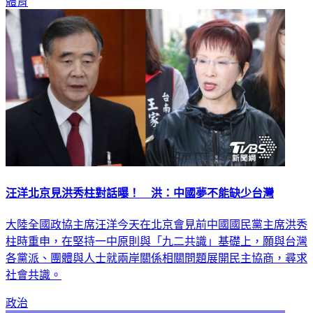
體育
汪洋北京見洪秀柱對話曝！ 洪：中國夢不能缺少台灣
大陸全國政協主席汪洋今天在北京會見前中國國民黨主席洪秀
柱時重申，在堅持一中原則與「九二共識」基礎上，願與台灣
各黨派、團體與人士就兩岸關係相關問題展開民主協商，尋求
社會共識。
政治