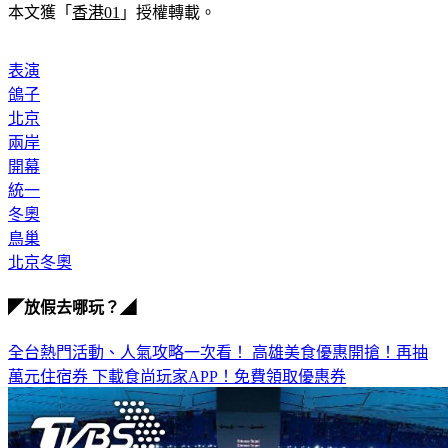
本文獲「
香港01
」授權轉載。
表演
鴿子
北京
兩岸
開幕
統一
冬奧
鳥巢
北京冬奧
◤放假去哪玩？◢
全台熱門活動、人氣攻略一次看！
高雄美食優惠開搶！再抽
萬元住宿券
下載食尚玩家APP！免費領取優惠券