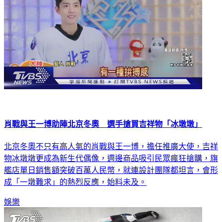
肖戰與王一博助陣北京冬奧 選手搶買吉祥物「冰墩墩」
北京冬奧不只有高人氣的肖戰與王一博，擔任推廣大使，吉祥
物冰墩墩更成為新生代偶像，週邊商品吸引民眾瘋狂搶購，旗
艦店單日銷售額突破百萬人民幣，就連設計團隊都坦言，會形
成「一墩難求」的熱烈反應，始料未及。
娛樂