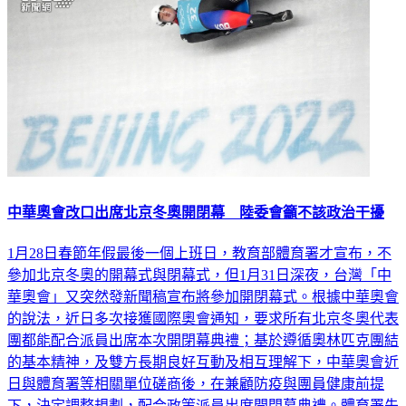
中華奧會改口出席北京冬奧開閉幕 陸委會籲不該政治干擾
1月28日春節年假最後一個上班日，教育部體育署才宣布，不
參加北京冬奧的開幕式與閉幕式，但1月31日深夜，台灣「中
華奧會」又突然發新聞稿宣布將參加開閉幕式。根據中華奧會
的說法，近日多次接獲國際奧會通知，要求所有北京冬奧代表
團都能配合派員出席本次開閉幕典禮；基於遵循奧林匹克團結
的基本精神，及雙方長期良好互動及相互理解下，中華奧會近
日與體育署等相關單位磋商後，在兼顧防疫與團員健康前提
下，決定調整規劃，配合政策派員出席開閉幕典禮。體育署先