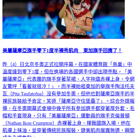
美屬薩摩亞旗手零下1度半裸秀肌肉 東加旗手回應了！
昨（4）日北京冬奧正式拉開序幕，在國家體育館「鳥巢」中
溫度達到零下1度，但在進場的各國選手中卻出現亮點，「美
屬薩摩亞」代表團的旗手穿著草裙、人字拖還赤裸上身，令網
友驚呼「看著就很冷！」。而半裸始祖東加的舉旗手陶法托夫
瓦（Pita Taufatofua）沒有參加冬奧，但他也對薩摩亞旗手的半
裸民族裝給予肯定，笑道「薩摩亞守住堡壘了」。綜合外媒報
導，在冬奧開幕式會場中幾乎所有參加選手都穿著厚外套、毛
帽和手套現身，只有「美屬薩摩亞」運動員的旗手克倫普頓
（Nathan Ikon Crumpton）赤裸著上身、揮舞國旗入場，他在
肌膚上抹油，並穿著傳統民族服裝，健美肌肉展露無遺，瞬間