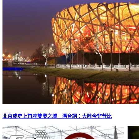
北京成史上首座雙奧之城 潛台詞：大陸今非昔比