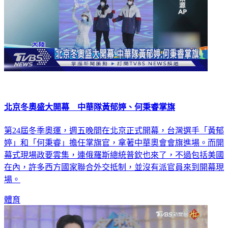
北京冬奧盛大開幕 中華隊黃郁婷、何秉睿掌旗
第24屆冬季奧運，週五晚間在北京正式開幕，台灣選手「黃郁
婷」和「何秉睿」擔任掌旗官，拿著中華奧會會旗進場。而開
幕式現場政要雲集，連俄羅斯總統普欽也來了，不過包括美國
在內，許多西方國家聯合外交抵制，並沒有派官員來到開幕現
場。
體育