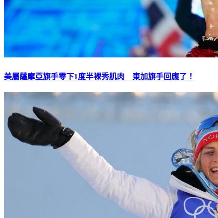
美屬薩摩亞旗手零下1度半裸秀肌肉 東加旗手回應了！