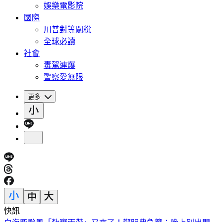
娛樂電影院
國際
川普對等關稅
全球必讀
社會
毒駕連爆
警察愛無限
更多
快訊