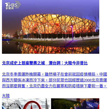
北京成史上首座雙奧之城 潛台詞：大陸今非昔比
北京冬季奧運昨晚開幕，雖然場子在會前就因疫情攪局、中國
與西方關係冰凍而冷下來，部分民眾也因經歷過2008北京奧運
而沒那麼興奮，北京仍盡全力在嚴寒和防疫措施下慶祝一番。
大陸