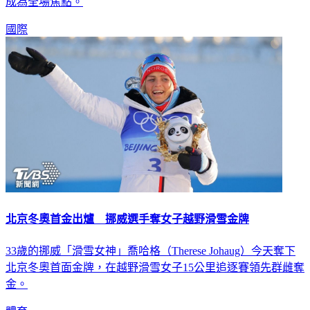
成為全場焦點。
國際
北京冬奧首金出爐 挪威選手奪女子越野滑雪金牌
33歲的挪威「滑雪女神」喬哈格（Therese Johaug）今天奪下
北京冬奧首面金牌，在越野滑雪女子15公里追逐賽領先群雌奪
金。