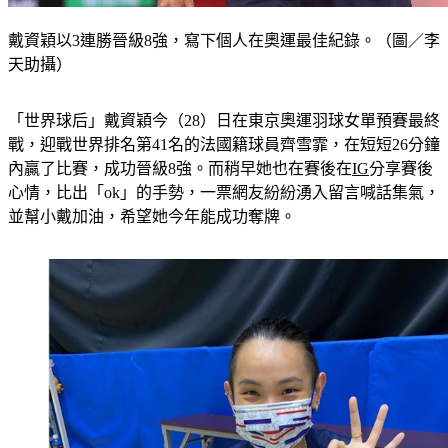
戴資穎以3連勝晉級8強，寫下個人在奧運最佳紀錄。（圖／李
天助攝）
「世界球后」戴資穎今（28）日在東京奧運羽球女單預賽最終
戰，迎戰世界排名第41名的法國籍球員齊雪霏，在短短26分鐘
內贏了比賽，成功晉級8強。而稍早她也在賽後在
IG
分享賽後
心情，比出「ok」的手勢，一票網友紛紛湧入留言喊話集氣，
並幫小戴加油，希望她今年能成功奪牌。