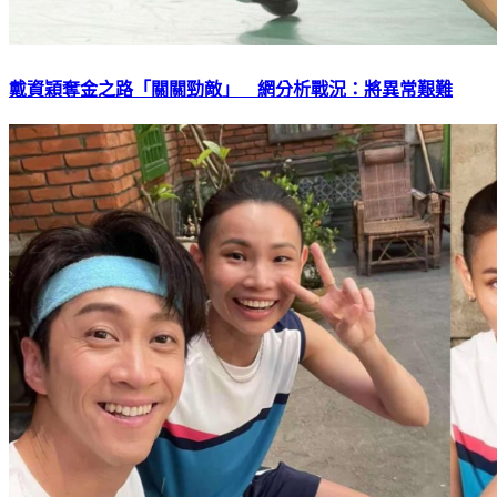
戴資穎奪金之路「關關勁敵」 網分析戰況：將異常艱難