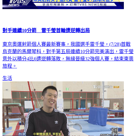
對手連續10分箭 雷千瑩首輪遭逆轉出局
東京奧運射箭個人賽最新賽事，我國選手雷千瑩，(7/28)首戰
烏克蘭的馬爾琴科，對手第五局連續10分箭完美演出，雷千瑩
意外以積分4比6遭逆轉落敗，無緣晉級32強個人賽，結束東奧
旅程。
生活