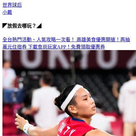
世界球后
小戴
◤放假去哪玩？◢
全台熱門活動、人氣攻略一次看！
高雄美食優惠開搶！再抽
萬元住宿券
下載食尚玩家APP！免費領取優惠券