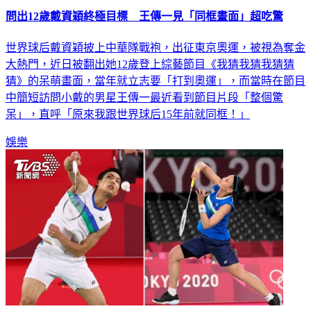
問出12歲戴資穎終極目標 王傳一見「同框畫面」超吃驚
世界球后戴資穎披上中華隊戰袍，出征東京奧運，被視為奪金
大熱門，近日被翻出她12歲登上綜藝節目《我猜我猜我猜猜
猜》的呆萌畫面，當年就立志要「打到奧運」，而當時在節目
中簡短訪問小戴的男星王傳一最近看到節目片段「整個驚
呆」，直呼「原來我跟世界球后15年前就同框！」
娛樂