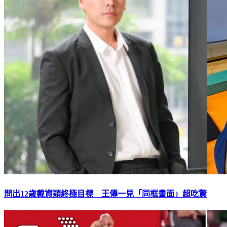
問出12歲戴資穎終極目標 王傳一見「同框畫面」超吃驚