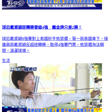
球后戴資穎逆轉勝晉級4強 離金牌只差2勝！
球后戴資穎8強賽對上泰國好手依瑟儂，第一局泰國拿下，接
連兩局戴資穎反超逆轉勝，取得4強賽門票，依瑟儂淘汰瞬
間，淚灑球場。
生活