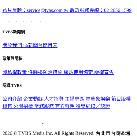
意見反映：service@tvbs.com.tw
觀眾服務專線：02-2656-1599
TVBS新聞網
關於我們
56新聞台節目表
政策與隱私
隱私權政策
性騷擾防治措施
網站使用協定
版權宣告
認識 TVBS
公司介紹
企業動態
人才招募
主播專區
星藝象娛樂
節目版權
銷售
公開招標
業務服務
官方聲明
獲獎紀錄／認證
2026 © TVBS Media Inc. All Rights Reserved. 台北市內湖區瑞