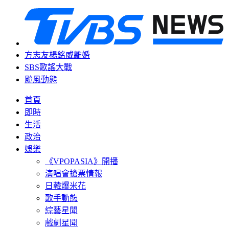
方志友楊銘威離婚
SBS歌謠大戰
颱風動態
首頁
即時
生活
政治
娛樂
《VPOPASIA》開播
演唱會搶票情報
日韓爆米花
歌手動態
綜藝星聞
戲劇星聞