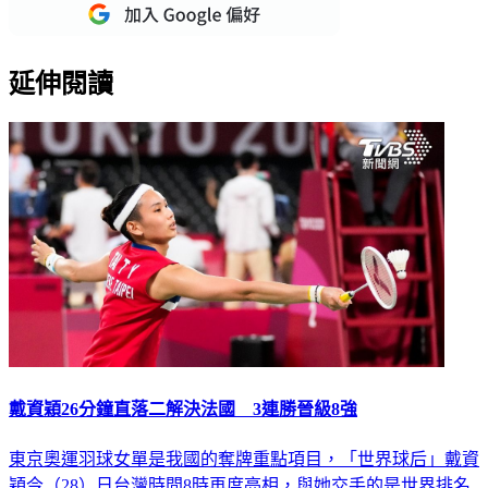
延伸閱讀
戴資穎26分鐘直落二解決法國 3連勝晉級8強
東京奧運羽球女單是我國的奪牌重點項目，「世界球后」戴資
穎今（28）日台灣時間8時再度亮相，與她交手的是世界排名