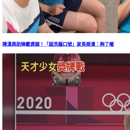
陳漢典助陣戴資穎！「超洗腦口號」家長崩潰：夠了喔