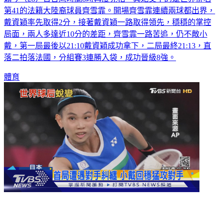
第41的法籍大陸裔球員齊雪霏。開場齊雪霏連續兩球都出界，
戴資穎率先取得2分，接著戴資穎一路取得領先，穩穩的掌控
局面，兩人多達近10分的差距，齊雪霏一路苦追，仍不敵小
戴，第一局最後以21:10戴資穎成功拿下，二局最終21:13，直
落二拍落法國，分組賽3連勝入袋，成功晉級8強。
體育