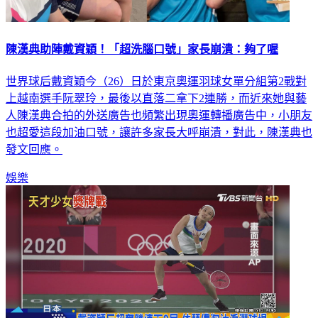
陳漢典助陣戴資穎！「超洗腦口號」家長崩潰：夠了喔
世界球后戴資穎今（26）日於東京奧運羽球女單分組第2戰對
上越南選手阮翠玲，最後以直落二拿下2連勝，而近來她與藝
人陳漢典合拍的外送廣告也頻繁出現奧運轉播廣告中，小朋友
也超愛這段加油口號，讓許多家長大呼崩潰，對此，陳漢典也
發文回應。
娛樂