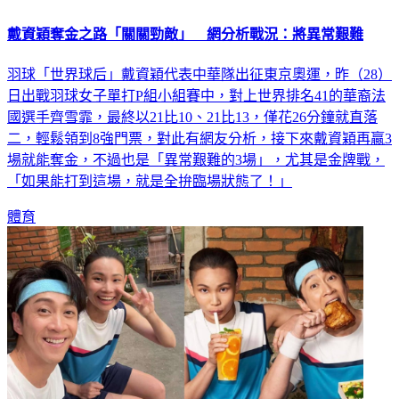
戴資穎奪金之路「關關勁敵」 網分析戰況：將異常艱難
羽球「世界球后」戴資穎代表中華隊出征東京奧運，昨（28）
日出戰羽球女子單打P組小組賽中，對上世界排名41的華裔法
國選手齊雪霏，最終以21比10、21比13，僅花26分鐘就直落
二，輕鬆領到8強門票，對此有網友分析，接下來戴資穎再贏3
場就能奪金，不過也是「異常艱難的3場」，尤其是金牌戰，
「如果能打到這場，就是全拚臨場狀態了！」
體育