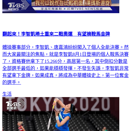
翻起來！李智凱捲土重來二戰奧運 有望摘鞍馬金牌
體操賽事部分，李智凱、唐嘉鴻紛紛闖入了個人全能決賽。然
而大家最關注的焦點，就是李智凱8月1日登場的個人鞍馬決賽
了，資格賽他拿下了15.266分，高居第一名，其中倒扣分數是
全部選手最低的，如果能穩穩發揮，不發生失誤，李智凱非常
有望拿下金牌，如果成真，將成為中華體操史上，第一位奪金
的選手。
生活