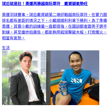
球后就是狂！奧運再勝越南阮翠玲 戴資穎氣勢旺
奧運羽球賽事，球后戴資穎第二場迎戰越南阮翠玲，在實力跟
排名都有差距的情況之下，小戴順順利利拿下勝利。為了準備
奧運，其實小戴的訓練量一直都很強，在國訓都會跟男子選手
對練，甚至連他拍廣告，都能夠用殺球擊破木板，打熄燭火，
相當有氣勢。
生活