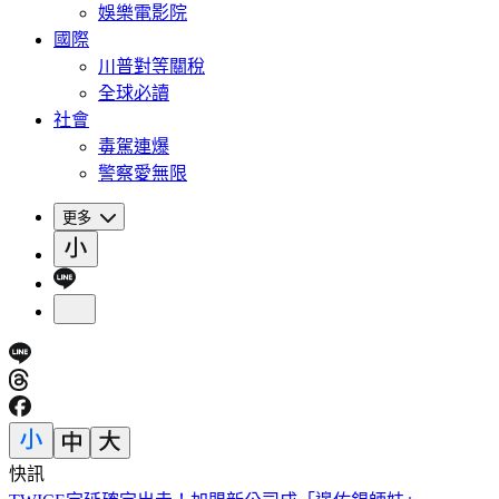
娛樂電影院
國際
川普對等關稅
全球必讀
社會
毒駕連爆
警察愛無限
更多
快訊