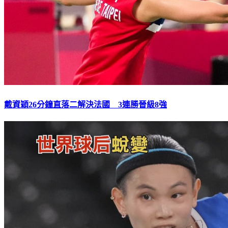
戴資穎26分鐘直落二解決法國 3連勝晉級8強