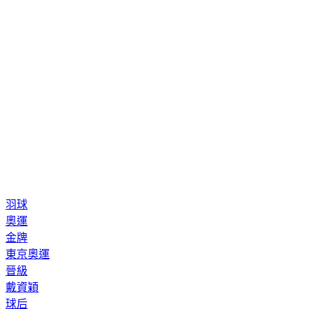
羽球
奧運
金牌
東京奧運
晉級
戴資穎
球后