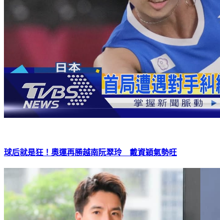
球后就是狂！奧運再勝越南阮翠玲 戴資穎氣勢旺