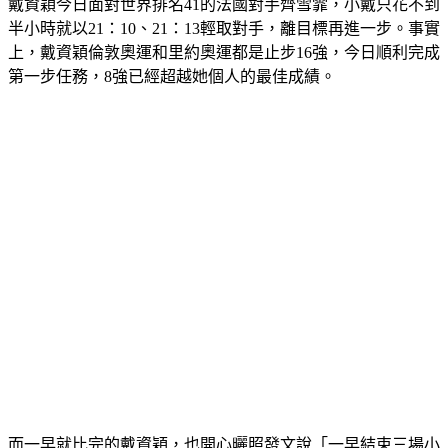
戴資穎今日面對世界排名41的法國對手齊雪霏，小戴只花不到
半小時就以21：10、21：13輕取對手，離目標再進一步。事實
上，戴資穎倫敦奧運和里約奧運都是止步16強，今日順利完成
第一步任務，8強已經超越她個人的最佳成績。
而一早就比完的戴資穎，也開心曬照發文說「一早結束三場小