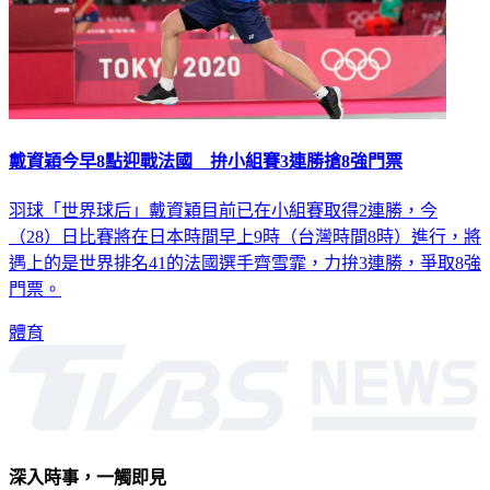
戴資穎今早8點迎戰法國 拚小組賽3連勝搶8強門票
羽球「世界球后」戴資穎目前已在小組賽取得2連勝，今
（28）日比賽將在日本時間早上9時（台灣時間8時）進行，將
遇上的是世界排名41的法國選手齊雪霏，力拚3連勝，爭取8強
門票。
體育
深入時事，一觸即見