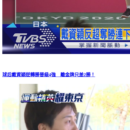
球后戴資穎逆轉勝晉級4強 離金牌只差2勝！