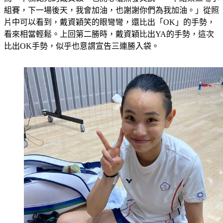
組賽，下一場後天，我會加油，也謝謝你們為我加油。」從照
片中可以看到，戴資穎笑的眼彎彎，還比出「OK」的手勢，
看來相當輕鬆。上回第二勝時，戴資穎比出YA的手勢，這次
比出OK手勢，似乎也意謂宣告三連勝入袋。