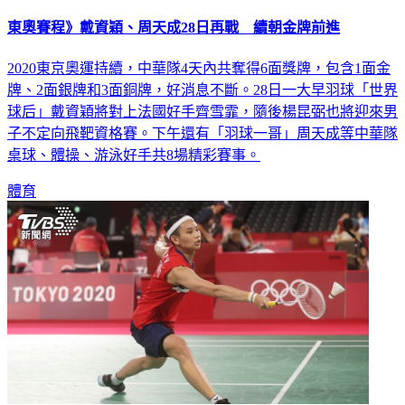
東奧賽程》戴資穎、周天成28日再戰 續朝金牌前進
2020東京奧運持續，中華隊4天內共奪得6面獎牌，包含1面金
牌、2面銀牌和3面銅牌，好消息不斷。28日一大早羽球「世界
球后」戴資穎將對上法國好手齊雪霏，隨後楊昆弼也將迎來男
子不定向飛靶資格賽。下午還有「羽球一哥」周天成等中華隊
桌球、體操、游泳好手共8場精彩賽事。
體育