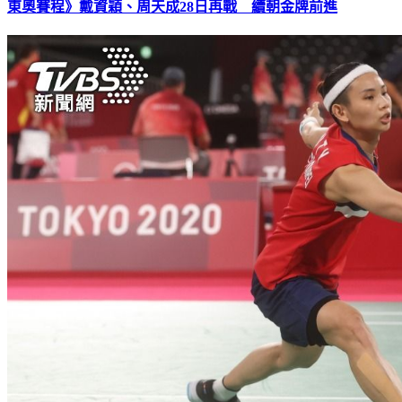
東奧賽程》戴資穎、周天成28日再戰 續朝金牌前進