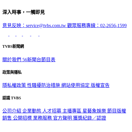
深入時事，一觸即見
意見反映：service@tvbs.com.tw
觀眾服務專線：02-2656-1599
TVBS新聞網
關於我們
56新聞台節目表
政策與隱私
隱私權政策
性騷擾防治措施
網站使用協定
版權宣告
認識 TVBS
公司介紹
企業動態
人才招募
主播專區
星藝象娛樂
節目版權
銷售
公開招標
業務服務
官方聲明
獲獎紀錄／認證