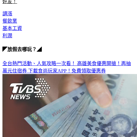
好友！
調漲
餐飲業
基本工資
利潤
◤放假去哪玩？◢
全台熱門活動、人氣攻略一次看！
高雄美食優惠開搶！再抽
萬元住宿券
下載食尚玩家APP！免費領取優惠券