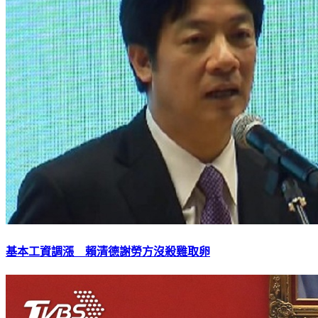
基本工資調漲 賴清德謝勞方沒殺雞取卵