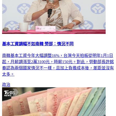
基本工資調幅不如南韓 勞部：情況不同
南韓基本工資今年大幅調整16%，台灣今天拍板從明年1月1日
起，月薪調漲至2萬3100元，時薪150元。對此，勞動部長許銘
春認為兩個國家情況不一樣，且加上負擔成本後，差距並沒有
太多。
政治