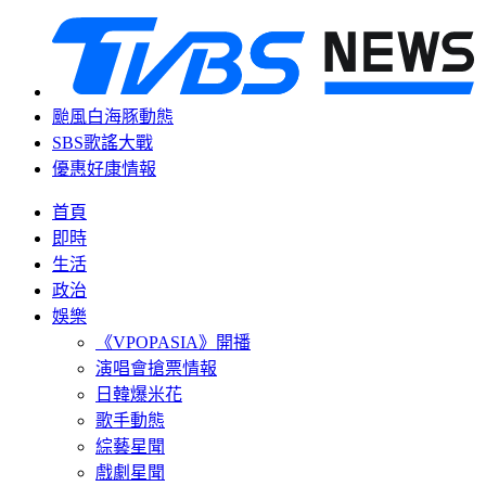
颱風白海豚動態
SBS歌謠大戰
優惠好康情報
首頁
即時
生活
政治
娛樂
《VPOPASIA》開播
演唱會搶票情報
日韓爆米花
歌手動態
綜藝星聞
戲劇星聞