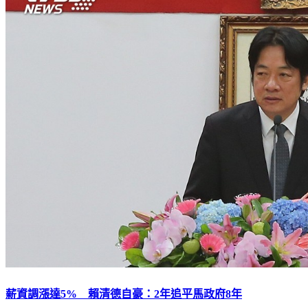
薪資調漲達5% 賴清德自豪：2年追平馬政府8年