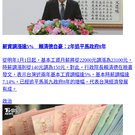
薪資調漲達5% 賴清德自豪：2年追平馬政府8年
從明年1月1日起，基本工資月薪將從22000元調漲為23100元，
時薪調漲則從140元調為150元。對此，行政院長賴清德在臉書
發文，表示台灣近兩年基本工資調幅達5%，基本時薪調幅達
7.14%，已經追平馬英九政府8年的增幅，代表台灣經濟發展
有成。
政治