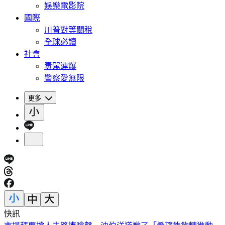
娛樂電影院
國際
川普對等關稅
全球必讀
社會
毒駕連爆
警察愛無限
更多
快訊