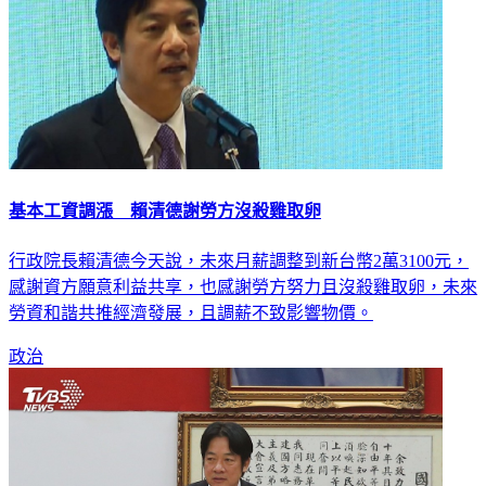
基本工資調漲 賴清德謝勞方沒殺雞取卵
行政院長賴清德今天說，未來月薪調整到新台幣2萬3100元，
感謝資方願意利益共享，也感謝勞方努力且沒殺雞取卵，未來
勞資和諧共推經濟發展，且調薪不致影響物價。
政治