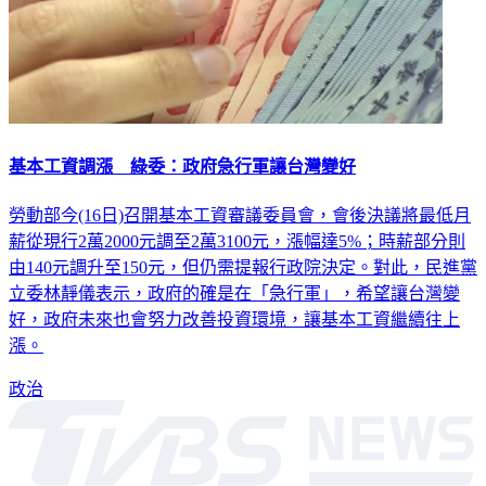
基本工資調漲 綠委：政府急行軍讓台灣變好
勞動部今(16日)召開基本工資審議委員會，會後決議將最低月
薪從現行2萬2000元調至2萬3100元，漲幅達5%；時薪部分則
由140元調升至150元，但仍需提報行政院決定。對此，民進黨
立委林靜儀表示，政府的確是在「急行軍」，希望讓台灣變
好，政府未來也會努力改善投資環境，讓基本工資繼續往上
漲。
政治