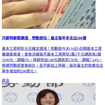
月薪時薪都調漲 勞動部估：雇主每年多支出206億
基本工資明年元旦確定調漲！勞動部今天(16日)召開基本工資
審議委員會，會後決議每月基本工資將從2萬2千元調高為2萬
3100元、調幅5%，時薪則由140元調高到150元、調幅7.14%，
根據勞動部會後統計，若月薪加上時薪，每年雇主的負擔支出
將多增加約206億元。
政治