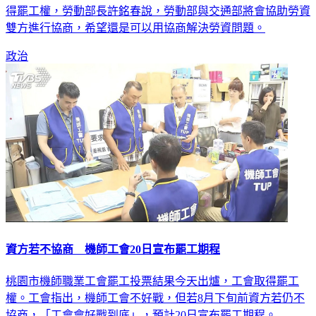
（中央社記者余曉涵新竹7日電）桃園市機師職業工會今天取
得罷工權，勞動部長許銘春說，勞動部與交通部將會協助勞資
雙方進行協商，希望還是可以用協商解決勞資問題。
政治
資方若不協商 機師工會20日宣布罷工期程
桃園市機師職業工會罷工投票結果今天出爐，工會取得罷工
權。工會指出，機師工會不好戰，但若8月下旬前資方若仍不