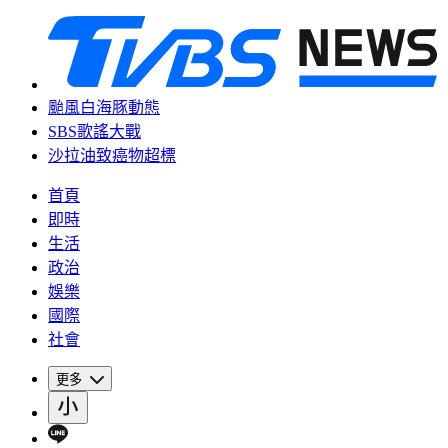
颱風白海豚動態
SBS歌謠大戰
沙拉油致癌物超標
首頁
即時
生活
政治
娛樂
國際
社會
更多