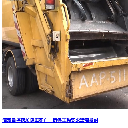
清潔員摔落垃圾車死亡 環保工聯要求環署檢討