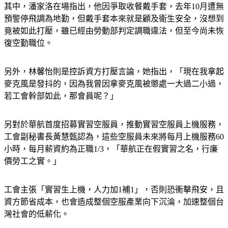
其中，潘家洛在場指出，他因爭取收餐戴手套，去年10月遭無
預警停飛調為地勤，但戴手套本來就是顧及衛生安全，沒想到
竟被如此打壓，雖已經由勞動部判定調職違法，但至今尚未恢
復空勤職位。
另外，林馨怡則是控訴資方打壓言論，她指出，「現在我拿起
麥克風是發抖的，因為我曾因拿麥克風被懲處一大過二小過，
若工會幹部如此，那會員呢？」
另對於華航首度招募實習空服員，推動實習空服員上機服務，
工會副秘書長黃慧甄認為，這些空服員未來將每月上機服務60
小時，每月薪資約為正職1/3，「華航正在假實習之名，行廉
價勞工之實。」
工會主張「實習生上機，人力加1補1」，否則恐衝擊飛安，且
資方節省成本，也會造成整個空服產業向下沉淪，加速整個台
灣社會的低薪化。