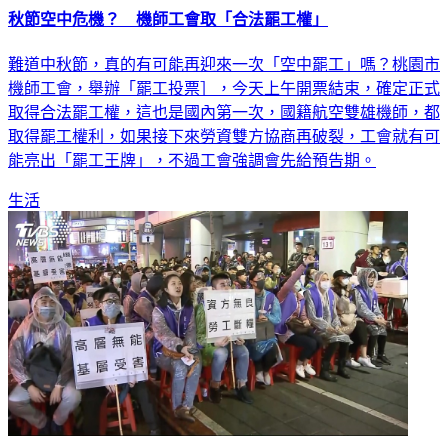
秋節空中危機？ 機師工會取「合法罷工權」
難道中秋節，真的有可能再迎來一次「空中罷工」嗎？桃園市
機師工會，舉辦「罷工投票］，今天上午開票結束，確定正式
取得合法罷工權，這也是國內第一次，國籍航空雙雄機師，都
取得罷工權利，如果接下來勞資雙方協商再破裂，工會就有可
能亮出「罷工王牌」，不過工會強調會先給預告期。
生活