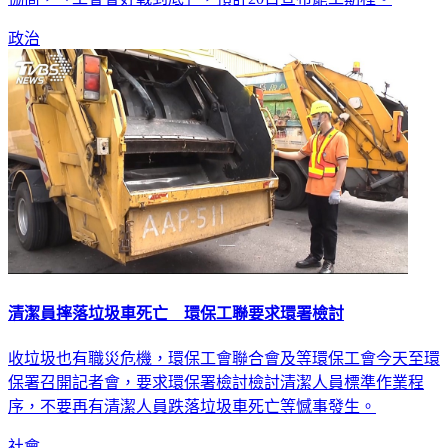
協商，「工會會好戰到底」，預計20日宣布罷工期程。
政治
清潔員摔落垃圾車死亡 環保工聯要求環署檢討
收垃圾也有職災危機，環保工會聯合會及等環保工會今天至環
保署召開記者會，要求環保署檢討檢討清潔人員標準作業程
序，不要再有清潔人員跌落垃圾車死亡等憾事發生。