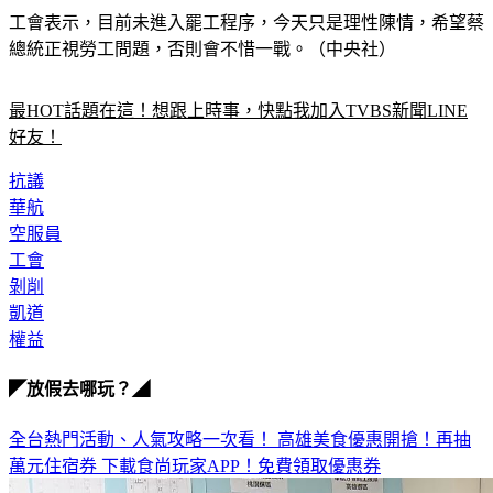
工會表示，目前未進入罷工程序，今天只是理性陳情，希望蔡
總統正視勞工問題，否則會不惜一戰。（中央社）
最HOT話題在這！想跟上時事，快點我加入TVBS新聞LINE
好友！
抗議
華航
空服員
工會
剝削
凱道
權益
◤放假去哪玩？◢
全台熱門活動、人氣攻略一次看！
高雄美食優惠開搶！再抽
萬元住宿券
下載食尚玩家APP！免費領取優惠券