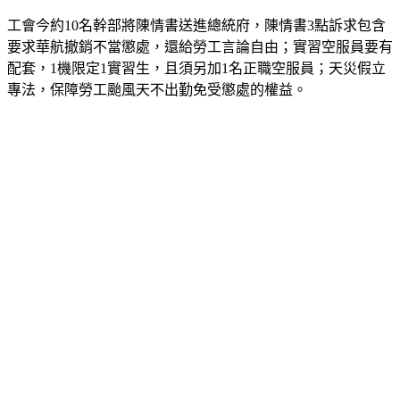
工會今約10名幹部將陳情書送進總統府，陳情書3點訴求包含
要求華航撤銷不當懲處，還給勞工言論自由；實習空服員要有
配套，1機限定1實習生，且須另加1名正職空服員；天災假立
專法，保障勞工颱風天不出勤免受懲處的權益。