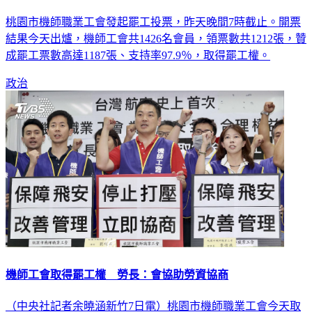
支持率高達97.9% 機師工會取得罷工權
桃園市機師職業工會發起罷工投票，昨天晚間7時截止。開票
結果今天出爐，機師工會共1426名會員，領票數共1212張，贊
成罷工票數高達1187張、支持率97.9％，取得罷工權。
政治
機師工會取得罷工權 勞長：會協助勞資協商