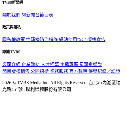
TVBS新聞網
關於我們
56新聞台節目表
政策與隱私
隱私權政策
性騷擾防治措施
網站使用協定
版權宣告
認識 TVBS
公司介紹
企業動態
人才招募
主播專區
星藝象娛樂
節目版權銷售
公開招標
業務服務
官方聲明
獲獎紀錄／認證
2026 © TVBS Media Inc. All Rights Reserved. 台北市內湖區瑞
光路451號 | 聯利媒體股份有限公司