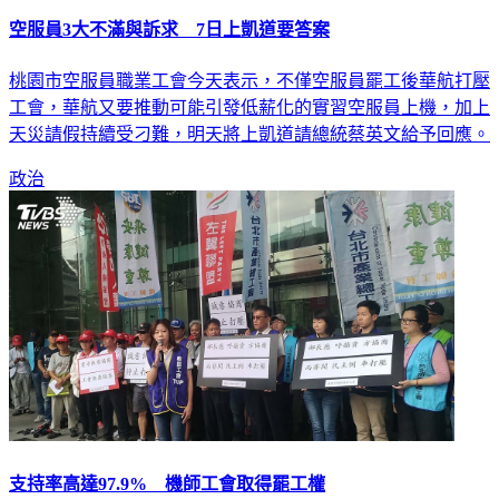
空服員3大不滿與訴求 7日上凱道要答案
桃園市空服員職業工會今天表示，不僅空服員罷工後華航打壓
工會，華航又要推動可能引發低薪化的實習空服員上機，加上
天災請假持續受刁難，明天將上凱道請總統蔡英文給予回應。
政治