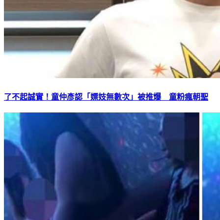
了不起誠實！童仲彥認「嫖妓無數次」被推爆 童粉瘋朝聖