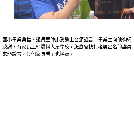
國小畢業典禮，議員童仲彥受邀上台頒證書，畢業生向他鞠躬
致謝，有家長上網爆料大罵學校，怎麼會找打老婆出名的議員
來頒證書，其他家長看了也搖頭。