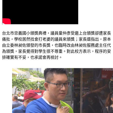
台北市忠義國小頒獎典禮，議員童仲彥受邀上台頒獎卻遭家長
痛批，學校居然找會打老婆的議員來頒獎；家長還指出，原本
由立委林昶佐頒發的市長獎，也臨時改由林昶佐服務處主任代
為頒獎，家長覺得對學生很不尊重。對此校方表示，程序的安
排確實有不妥，也承諾會再檢討。