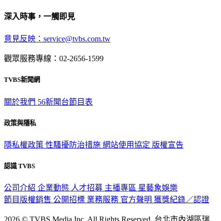
深入時事，一觸即見
意見反映：service@tvbs.com.tw
觀眾服務專線：02-2656-1599
TVBS新聞網
關於我們
56新聞台節目表
政策與隱私
隱私權政策
性騷擾防治措施
網站使用協定
版權宣告
認識 TVBS
公司介紹
企業動態
人才招募
主播專區
星藝象娛樂
節目版權銷售
公開招標
業務服務
官方聲明
獲獎紀錄／認證
2026 © TVBS Media Inc. All Rights Reserved. 台北市內湖區瑞
光路451號 | 聯利媒體股份有限公司