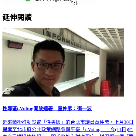
延伸閱讀
性專區i-Voting開放連署 童仲彥：衝一波
近來積極推動設置「性專區」的台北市議員童仲彥，上月30日
提案至北市府公共政策網路參與平臺「i-Voting」，今(11日)他
宣布已通過檢核程序，明起將進入附議程序，號召網友們「童