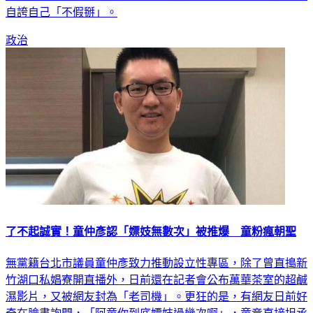
政治
了不起誠實！童仲彥認「嫖妓無數次」被推爆 童粉瘋朝聖
無黨籍台北市議員童仲彥致力推動設立性專區，除了曾直搗新
竹湖口私娼寮開直播外，日前還在記者會公布萬華茶室的超鹹
濕影片，又被網友封為「老司機」。更狂的是，有網友日前好
奇在臉書詢問，「阿童你到底嫖妓過幾次啊」，童竟直接坦承