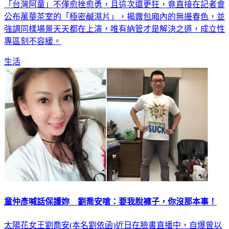
公布萬華茶室的「極密鹹濕片」，揭露包廂內的無邊春色，並
強調同樣場景天天都在上演，唯有納管才是解決之道，成立性
專區刻不容緩。
生活
童仲彥喊話保護妳 劉喬安嗆：要我脫褲子，你沒那本事！
太陽花女王劉喬安(本名劉依函)近日在臉書直播中，自爆曾以
身體賺取金錢，痛哭說「只是想過好一點的生活，想脫貧錯了