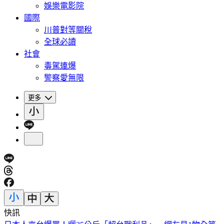
娛樂電影院
國際
川普對等關稅
全球必讀
社會
毒駕連爆
警察愛無限
更多
快訊