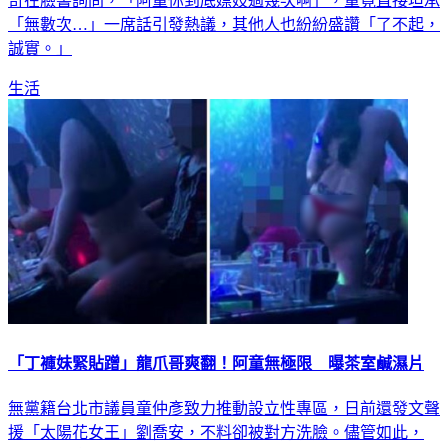
「無數次…」一席話引發熱議，其他人也紛紛盛讚「了不起，
誠實。」
生活
「丁褲妹緊貼蹭」龍爪哥爽翻！阿童無極限 曝茶室鹹濕片
無黨籍台北市議員童仲彥致力推動設立性專區，日前還發文聲
援「太陽花女王」劉喬安，不料卻被對方洗臉。儘管如此，
「台灣阿童」不僅愈挫愈勇，且這次還更狂，竟直接在記者會