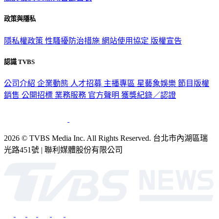
政策與隱私
隱私權政策
性騷擾防治措施
網站使用協定
版權宣告
認識 TVBS
公司介紹
企業動態
人才招募
主播專區
星藝象娛樂
節目版權
銷售
公開招標
業務服務
官方聲明
獲獎紀錄／認證
2026 © TVBS Media Inc. All Rights Reserved. 台北市內湖區瑞
光路451號 | 聯利媒體股份有限公司