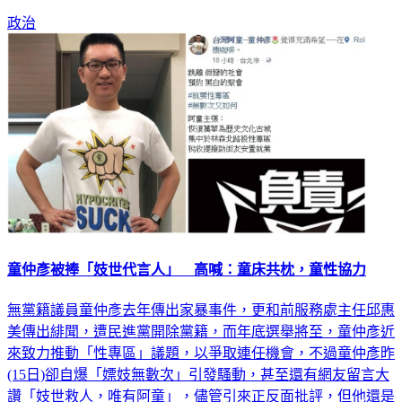
政治
童仲彥被捧「妓世代言人」 高喊：童床共枕，童性協力
無黨籍議員童仲彥去年傳出家暴事件，更和前服務處主任邱惠
美傳出緋聞，遭民進黨開除黨籍，而年底選舉將至，童仲彥近
來致力推動「性專區」議題，以爭取連任機會，不過童仲彥昨
(15日)卻自爆「嫖妓無數次」引發騷動，甚至還有網友留言大
讚「妓世救人，唯有阿童」，儘管引來正反面批評，但他還是
自誇自己「不假掰」。