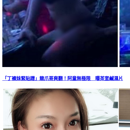
「丁褲妹緊貼蹭」龍爪哥爽翻！阿童無極限 曝茶室鹹濕片