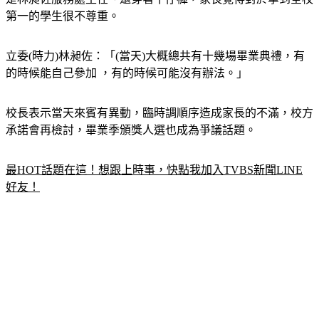
立委(時力)林昶佐：「(當天)大概總共有十幾場畢業典禮，有
的時候能自己參加 ，有的時候可能沒有辦法。」
校長表示當天來賓有異動，臨時調順序造成家長的不滿，校方
承諾會再檢討，畢業季頒獎人選也成為爭議話題。
最HOT話題在這！想跟上時事，快點我加入TVBS新聞LINE
好友！