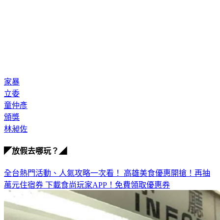
家暴
立委
童仲彥
頒獎
林昶佐
◤放假去哪玩？◢
全台熱門活動、人氣攻略一次看！
高雄美食優惠開搶！再抽
萬元住宿券
下載食尚玩家APP！免費領取優惠券