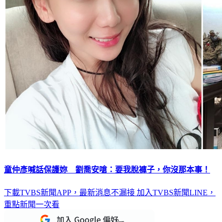
童仲彥喊話保護妳 劉喬安嗆：要我脫褲子，你沒那本事！
下載TVBS新聞APP，最新消息不漏接
加入TVBS新聞LINE，
重點新聞一次看