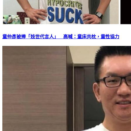
童仲彥被捧「妓世代言人」 高喊：童床共枕，童性協力