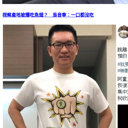
視察產地被爆吃魚翅？ 吳音寧：一口都沒吃