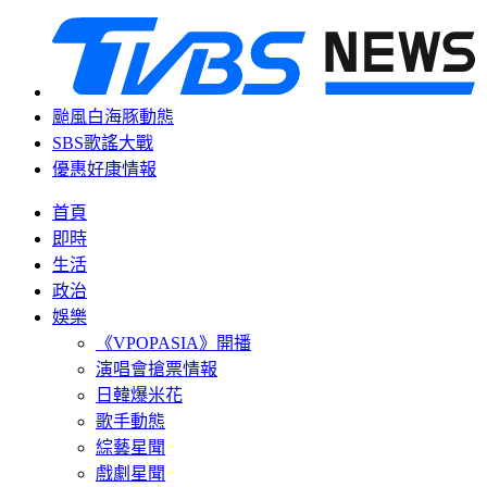
颱風白海豚動態
SBS歌謠大戰
優惠好康情報
首頁
即時
生活
政治
娛樂
《VPOPASIA》開播
演唱會搶票情報
日韓爆米花
歌手動態
綜藝星聞
戲劇星聞