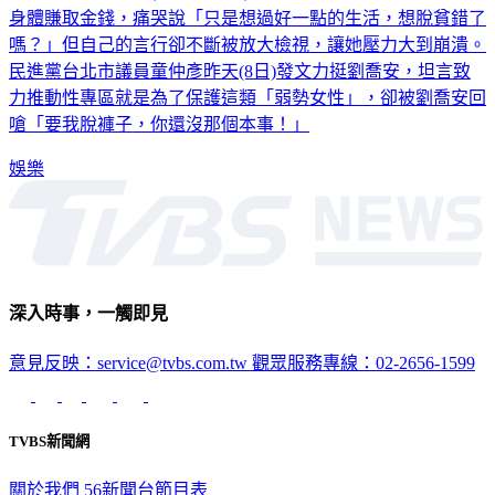
嗎？」但自己的言行卻不斷被放大檢視，讓她壓力大到崩潰。
民進黨台北市議員童仲彥昨天(8日)發文力挺劉喬安，坦言致
力推動性專區就是為了保護這類「弱勢女性」，卻被劉喬安回
嗆「要我脫褲子，你還沒那個本事！」
娛樂
深入時事，一觸即見
意見反映：service@tvbs.com.tw
觀眾服務專線：02-2656-1599
TVBS新聞網
關於我們
56新聞台節目表