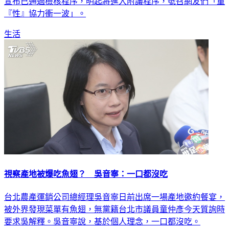
『性』協力衝一波」。
生活
視察產地被爆吃魚翅？ 吳音寧：一口都沒吃
台北農產運銷公司總經理吳音寧日前出席一場產地邀約餐宴，
被外界發現菜單有魚翅，無黨籍台北市議員童仲彥今天質詢時
要求吳解釋。吳音寧說，基於個人理念，一口都沒吃。