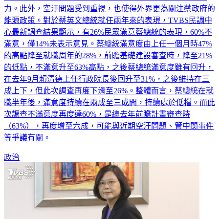
際組織，共軍近期更不時以繞台方式對台灣形成國防上的壓
力。此外，空汙問題受到重視，也使得外界更為關注蔡政府的
能源政策。對於蔡英文總統就任兩年來的表現，TVBS民調中
心最新調查結果顯示，有26%民眾滿意蔡總統的表現，60%不
滿意，僅14%未表示意見。蔡總統滿意度由上任一個月時47%
的高點降至就職周年的28%，前瞻基礎建設審查時，降至21%
的低點，不滿意升至63%高點，之後蔡總統滿意度雖有回升，
在去年9月賴清德上任行政院長後回升至31%，之後維持在三
成上下，但此次調查再度下滑至26%。整體而言，蔡總統在就
職半年後，滿意度持續在兩成至三成間，持續處於低檔。而此
次調查不滿意度再度達60%，是繼去年前瞻計畫審查時
（63%），再度增至六成，可能與近期空汙問題、管中閔事件
等爭議有關。
政治