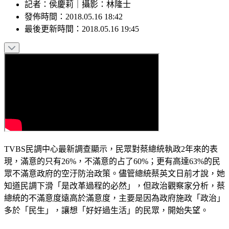
記者
：
侯慶莉
｜
攝影
：
林隆士
發佈時間：
2018.05.16 18:42
最後更新時間：
2018.05.16 19:45
TVBS民調中心最新調查顯示，民眾對蔡總統執政2年來的表
現，滿意的只有26%，不滿意的占了60%；更有高達63%的民
眾不滿意政府的空汙防治政策。儘管總統蔡英文日前才說，她
知道民調下滑「是改革過程的必然」，但政治觀察家分析，蔡
總統的不滿意度遠高於滿意度，主要是因為政府施政「政治」
多於「民生」，讓想「好好過生活」的民眾，開始失望。