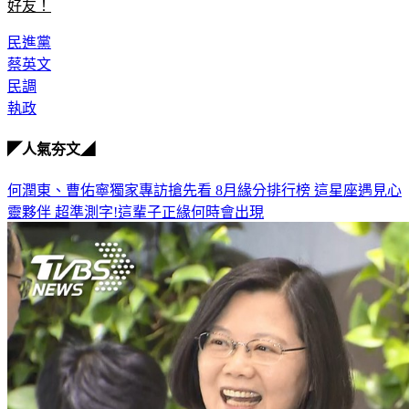
最HOT話題在這！想跟上時事，快點我加入TVBS新聞LINE
好友！
民進黨
蔡英文
民調
執政
◤人氣夯文◢
何潤東、曹佑寧獨家專訪搶先看
8月緣分排行榜 這星座遇見心
靈夥伴
超準測字!這輩子正緣何時會出現