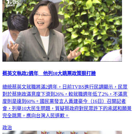
蔡英文執政2週年 他列10大跳票政策狠打臉
總統蔡英文就職將滿2週年，日前TVBS進行民調顯示，民眾
對於蔡施政滿意度下滑到26%，較就職週年低了2%，不滿意
度則是達到60%。國民黨發言人黃建豪今（16日）召開記者
會，列舉10大民生問題，質疑蔡政府對民眾許下的承諾和願景
完全跳票，應向台灣人民道歉。