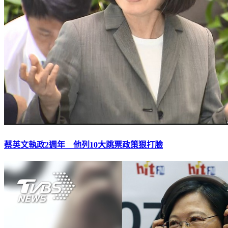
蔡英文執政2週年 他列10大跳票政策狠打臉