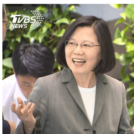
民進黨民調蔡總統支持度54.9% 滿意度41.7%