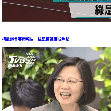
柯赴議會專案報告 綠是否禮讓成焦點