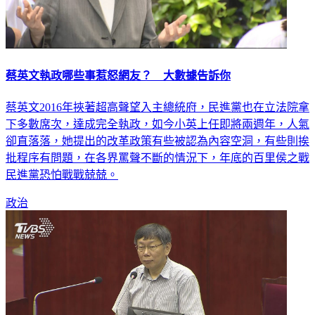
蔡英文執政哪些事惹怒網友？ 大數據告訴你
蔡英文2016年挾著超高聲望入主總統府，民進黨也在立法院拿
下多數席次，達成完全執政，如今小英上任即將兩週年，人氣
卻直落落，她提出的改革政策有些被認為內容空洞，有些則挨
批程序有問題，在各界罵聲不斷的情況下，年底的百里侯之戰
民進黨恐怕戰戰兢兢。
政治