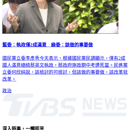
藍委：執政僅2成滿意 綠委：該做的事要做
國民黨立委李彥秀今天表示，根據國民黨民調顯示，僅有2成
國人滿意總統蔡英文執政，蔡政府施政期中考遭死當。民進黨
立委何欣純說，該檢討的可檢討，但該做的事要做，該改革就
改革。
政治