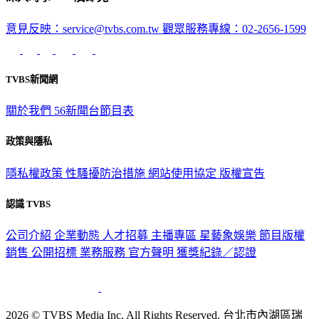
深入時事，一觸即見
意見反映：service@tvbs.com.tw
觀眾服務專線：02-2656-1599
TVBS新聞網
關於我們
56新聞台節目表
政策與隱私
隱私權政策
性騷擾防治措施
網站使用協定
版權宣告
認識 TVBS
公司介紹
企業動態
人才招募
主播專區
星藝象娛樂
節目版權
銷售
公開招標
業務服務
官方聲明
獲獎紀錄／認證