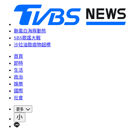
颱風白海豚動態
SBS歌謠大戰
沙拉油致癌物超標
首頁
即時
生活
政治
娛樂
國際
社會
更多