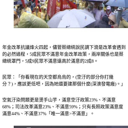
年金改革抗議烽火四起，儘管蔡總統說民調下滑是改革會遇到
的必然過程，5成民眾不滿意年金改革政策，兩岸關係也是蔡
總統罩門，5成9民眾不滿意遠高於滿意的2成8。　　
民眾：「你看現在的天空都烏烏的，(空汙的部分你打幾
分？)，應該更低吧，因為她還要建那個什麼(深澳發電廠)。」
空氣汙染問題更是燙手山芋，滿意空汙政策23%、不滿意
68%；司法改革滿意23%、不滿意59%；只有長照政策滿意度
滿意44%、不滿意37%「唯一滿意>不滿意」。