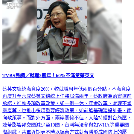
政治
TVBS民調／就職2週年！60%不滿意蔡英文
蔡英文總統滿意度26%，較就職周年低兩個百分點，不滿意度
再度升至六成蔡英文總統上任將屆滿兩年，蔡政府為落實選前
承諾，推動多項改革政策，如一例一休、年金改革、處理不當
黨產等，也推出多項重要經濟政策，如前瞻基礎建設計畫、南
向政策等。而對外方面，兩岸關係不佳，大陸持續對台施壓，
連帶影響邦交國減少至19國，台灣無法參與如WHA等重要國