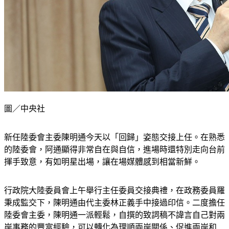
圖／中央社
新任陸委會主委陳明通今天以「回歸」姿態交接上任。在熟悉
的陸委會，阿通顯得非常自在與自信，進場時還特別走向台前
揮手致意，有如明星出場，讓在場媒體感到相當新鮮。
行政院大陸委員會上午舉行主任委員交接典禮，在政務委員羅
秉成監交下，陳明通由代主委林正義手中接過印信。二度擔任
陸委會主委，陳明通一派輕鬆，自撰的致詞稿不諱言自己對兩
岸事務的豐富經驗，可以轉化為理順兩岸關係、促進兩岸和