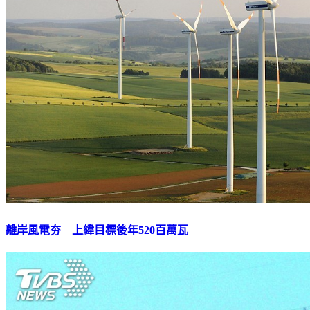
離岸風電夯 上緯目標後年520百萬瓦