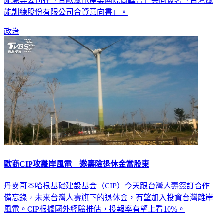
能源等公司在「台歐風電產業國際高峰會」共同簽署「台灣風
能訓練股份有限公司合資意向書」。
政治
歐商CIP攻離岸風電 邀壽險退休金當股東
丹麥哥本哈根基礎建設基金（CIP）今天跟台灣人壽簽訂合作
備忘錄，未來台灣人壽旗下的退休金，有望加入投資台灣離岸
風電。CIP根據國外經驗推估，投報率有望上看10%。