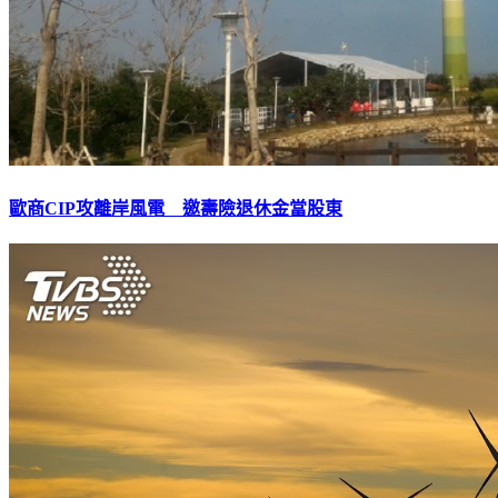
歐商CIP攻離岸風電 邀壽險退休金當股東