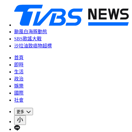
颱風白海豚動態
SBS歌謠大戰
沙拉油致癌物超標
首頁
即時
生活
政治
娛樂
國際
社會
更多