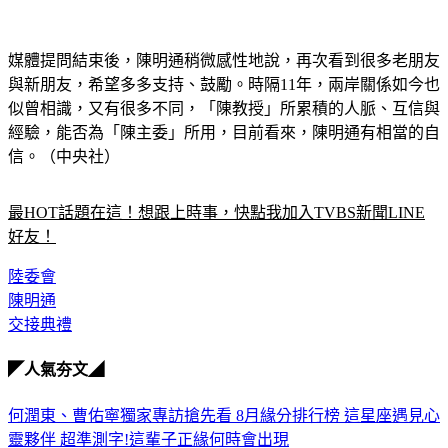
媒體提問結束後，陳明通稍微感性地說，再次看到很多老朋友
與新朋友，希望多多支持、鼓勵。時隔11年，兩岸關係如今也
似曾相識，又有很多不同，「陳教授」所累積的人脈、互信與
經驗，能否為「陳主委」所用，目前看來，陳明通有相當的自
信。（中央社）
最HOT話題在這！想跟上時事，快點我加入TVBS新聞LINE
好友！
陸委會
陳明通
交接典禮
◤人氣夯文◢
何潤東、曹佑寧獨家專訪搶先看
8月緣分排行榜 這星座遇見心
靈夥伴
超準測字!這輩子正緣何時會出現