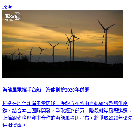
政治
海龍風電攜手台船 海能則拚2020年併網
打造在地化離岸風電團隊，海龍宣布將由台船統包整體供應
鏈，結合本土團隊開發，爭取經濟部第二階段離岸風場遴選；
上緯跟麥格理資本合作的海能風場則宣布，將爭取2020年優先
併網發電。