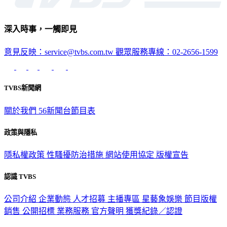
深入時事，一觸即見
意見反映：service@tvbs.com.tw
觀眾服務專線：02-2656-1599
TVBS新聞網
關於我們
56新聞台節目表
政策與隱私
隱私權政策
性騷擾防治措施
網站使用協定
版權宣告
認識 TVBS
公司介紹
企業動態
人才招募
主播專區
星藝象娛樂
節目版權
銷售
公開招標
業務服務
官方聲明
獲獎紀錄／認證