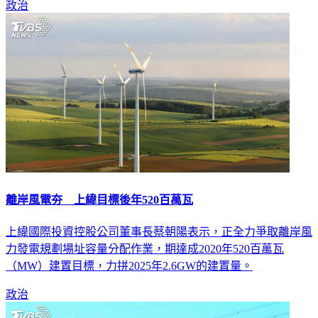
政治
離岸風電夯 上緯目標後年520百萬瓦
上緯國際投資控股公司董事長蔡朝陽表示，正全力爭取離岸風
力發電規劃場址容量分配作業，期達成2020年520百萬瓦
（MW）建置目標，力拼2025年2.6GW的建置量。
政治