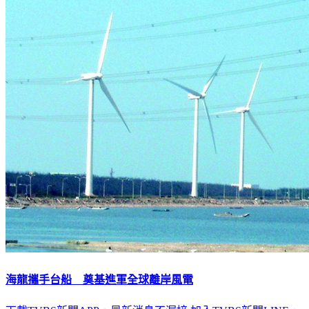
海龍攜手台船 奠基進軍全球離岸風電