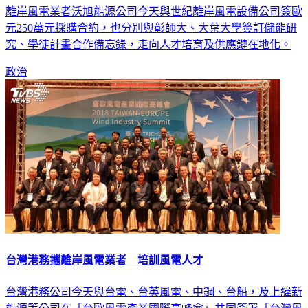
離岸風電業者沃旭能源公司今天與世紀離岸風電設備公司簽歐
元250萬元採購合約，也分別與彰師大、大葉大學簽訂儲能研
究、學徒計畫合作備忘錄，走向人才培育及供應鏈在地化。
政治
台灣港務攜離岸風電業者 培訓風電人才
台灣港務公司今天與台電、台英風電、中鋼、台船，及上緯新