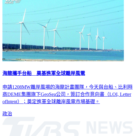
海龍攜手台船 奠基進軍全球離岸風電
申請1208MW離岸風場的海龍計畫團隊，今天與台船、比利時
商DEME集團旗下GeoSea公司，簽訂合作意向書（LOI, Letter
ofIntent）；奠定進軍全球離岸風電市場基礎。
政治