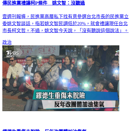
傳民進黨禮讓柯P條件 姚文智：沒聽過
壹週刊報導，民進黨高層私下找有意參選台北市長的民進黨立
委姚文智談話，指若姚文智民調低於20%，就會禮讓現任台北
市長柯文哲。不過，姚文智今天說，「沒有聽說這個說法」。
政治