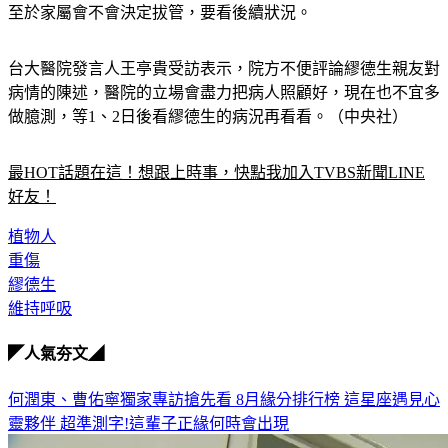
至於家屬會不會決定拔管，要看後續狀況。
台大醫院發言人王亭貴受訪表示，院方不便評論繆德生親友對
病情的陳述，醫院的立場會盡力把病人照顧好，現在也不宜多
做臆測，等1、2日後看繆德生的病況再看看。（中央社）
最HOT話題在這！想跟上時事，快點我加入TVBS新聞LINE
好友！
植物人
重傷
繆德生
維持呼吸
◤人氣夯文◢
何潤東、曹佑寧獨家專訪搶先看
8月緣分排行榜 這星座遇見心
靈夥伴
超準測字!這輩子正緣何時會出現