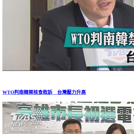
WTO判南韓禁核食敗訴 台灣壓力升高