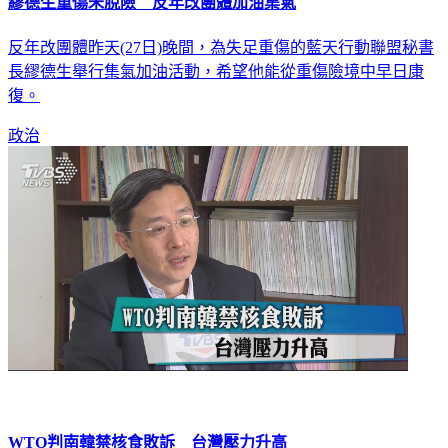
繆德生重傷未脫險 反年改團體加油集氣
反年改團體昨天(27日)晚間，為失足重傷的藍天行動聯盟秘書
長繆德生舉行集氣加油活動，希望他能從重傷險境中早日康
復。
政治
WTO判南韓禁核食敗訴 台灣壓力升高