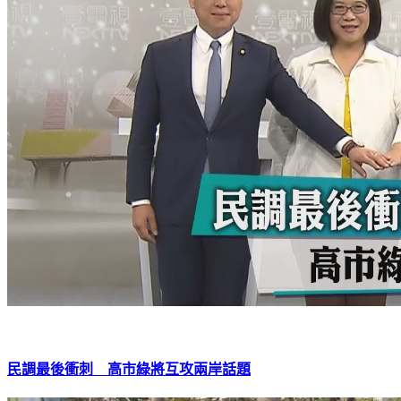
民調最後衝刺 高市綠將互攻兩岸話題