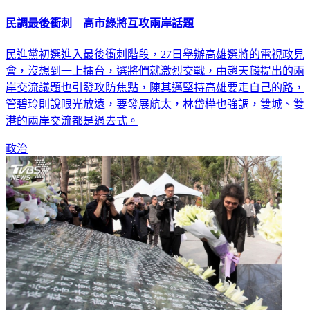
民調最後衝刺 高市綠將互攻兩岸話題
民進黨初選進入最後衝刺階段，27日舉辦高雄選將的電視政見
會，沒想到一上擂台，選將們就激烈交戰，由趙天麟提出的兩
岸交流議題也引發攻防焦點，陳其邁堅持高雄要走自己的路，
管碧玲則說眼光放遠，要發展航太，林岱樺也強調，雙城、雙
港的兩岸交流都是過去式。
政治