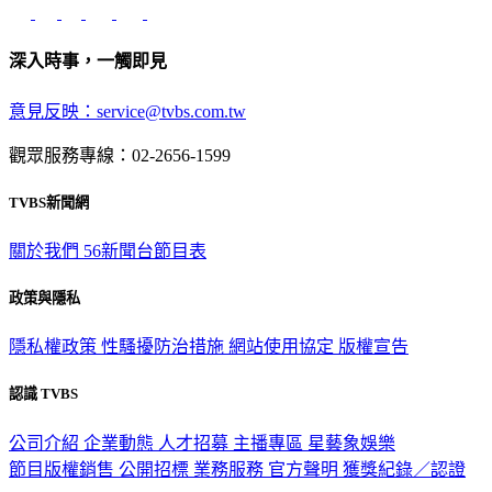
深入時事，一觸即見
意見反映：service@tvbs.com.tw
觀眾服務專線：02-2656-1599
TVBS新聞網
關於我們
56新聞台節目表
政策與隱私
隱私權政策
性騷擾防治措施
網站使用協定
版權宣告
認識 TVBS
公司介紹
企業動態
人才招募
主播專區
星藝象娛樂
節目版權銷售
公開招標
業務服務
官方聲明
獲獎紀錄／認證