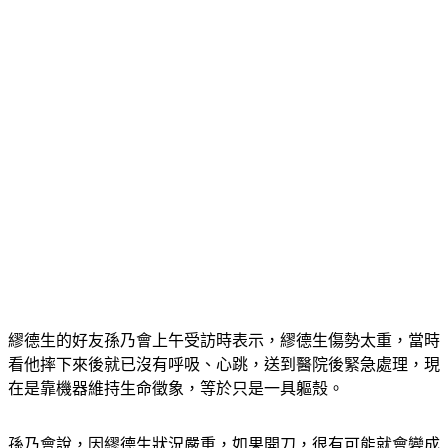
繆德生的好友孫乃會上午受訪時表示，繆德生傷勢太重，當時
看他摔下來後就已沒有呼吸、心跳，送到醫院後緊急處理，現
在是靠機器維持生命徵象，等於只是一具軀殼。
孫乃會說，因繆德生狀況嚴重，如果開刀，很有可能就會變成