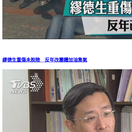
繆德生重傷未脫險 反年改團體加油集氣