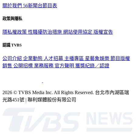
關於我們
56新聞台節目表
政策與隱私
隱私權政策
性騷擾防治措施
網站使用協定
版權宣告
認識 TVBS
公司介紹
企業動態
人才招募
主播專區
星藝象娛樂
節目版權
銷售
公開招標
業務服務
官方聲明
獲獎紀錄／認證
2026 © TVBS Media Inc. All Rights Reserved. 台北市內湖區瑞
光路451號 | 聯利媒體股份有限公司