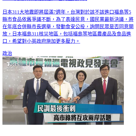
日本311大地震即將屆滿7週年，台灣對於該不該進口福島等5
縣市食品依舊爭議不斷，為了表達民意，國民黨最新決議，將
在年底合併縣市長選舉，發動食安公投，詢問民眾是否同意開
放，日本福島311核災地區，包括福島等地區農產品及食品進
口，希望對小英政府施加更多壓力。
政治