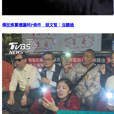
傳民進黨禮讓柯P條件 姚文智：沒聽過