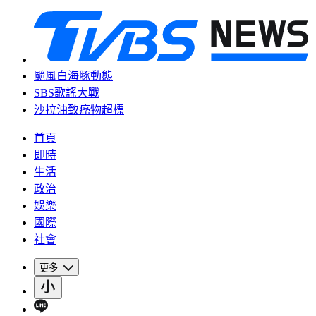
颱風白海豚動態
SBS歌謠大戰
沙拉油致癌物超標
首頁
即時
生活
政治
娛樂
國際
社會
更多