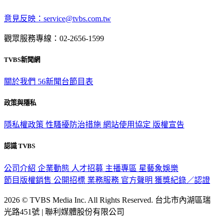
意見反映：service@tvbs.com.tw
觀眾服務專線：02-2656-1599
TVBS新聞網
關於我們
56新聞台節目表
政策與隱私
隱私權政策
性騷擾防治措施
網站使用協定
版權宣告
認識 TVBS
公司介紹
企業動態
人才招募
主播專區
星藝象娛樂
節目版權銷售
公開招標
業務服務
官方聲明
獲獎紀錄／認證
2026 © TVBS Media Inc. All Rights Reserved. 台北市內湖區瑞
光路451號 | 聯利媒體股份有限公司