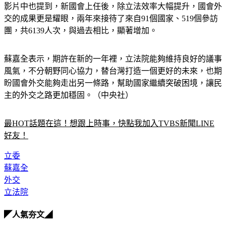
影片中也提到，新國會上任後，除立法效率大幅提升，國會外
交的成果更是耀眼，兩年來接待了來自91個國家、519個參訪
團，共6139人次，與過去相比，顯著增加。
蘇嘉全表示，期許在新的一年裡，立法院能夠維持良好的議事
風氣，不分朝野同心協力，替台灣打造一個更好的未來，也期
盼國會外交能夠走出另一條路，幫助國家繼續突破困境，讓民
主的外交之路更加穩固。（中央社）
最HOT話題在這！想跟上時事，快點我加入TVBS新聞LINE
好友！
立委
蘇嘉全
外交
立法院
◤人氣夯文◢