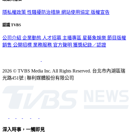
隱私權政策
性騷擾防治措施
網站使用協定
版權宣告
認識 TVBS
公司介紹
企業動態
人才招募
主播專區
星藝象娛樂
節目版權
銷售
公開招標
業務服務
官方聲明
獲獎紀錄／認證
2026 © TVBS Media Inc. All Rights Reserved. 台北市內湖區瑞
光路451號 | 聯利媒體股份有限公司
深入時事，一觸即見