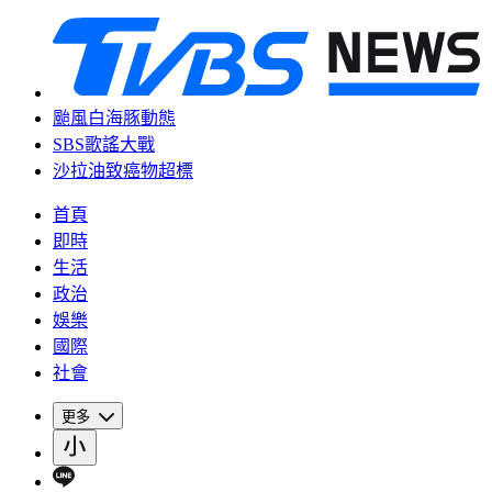
颱風白海豚動態
SBS歌謠大戰
沙拉油致癌物超標
首頁
即時
生活
政治
娛樂
國際
社會
更多