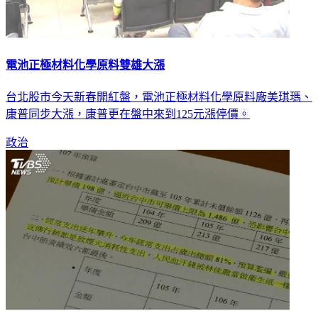
電池正極材料化學原料雙雄大漲
台北股市今天新春開紅盤，電池正極材料化學原料廠美琪瑪、
康普同步大漲，康普更在盤中來到125元漲停價。
政治