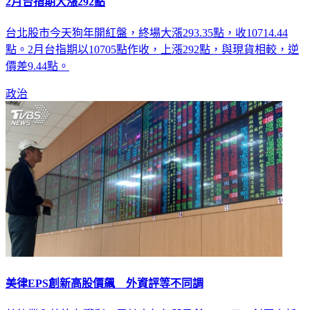
2月台指期大漲292點
台北股市今天狗年開紅盤，終場大漲293.35點，收10714.44
點。2月台指期以10705點作收，上漲292點，與現貨相較，逆
價差9.44點。
政治
美律EPS創新高股價飆 外資評等不同調