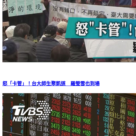
怒「卡管」！台大師生聚凱道 羅瑩雪也到場