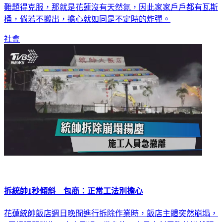
物，接下來想辦法削出平台，再吊上怪手往下挖。如今還有個
難題得克服，那就是花蓮沒有天然氣，因此家家戶戶都有瓦斯
桶，倘若不搬出，擔心就如同是不定時的炸彈。
社會
拆統帥1秒傾斜 包商：正常工法別擔心