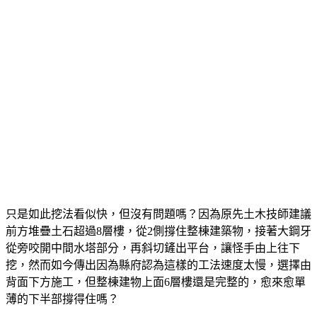
只是如此挖法看似快，但沒有問題嗎？因為原先土木技師建議
前方堆疊土石超過8層樓，從2側撐住整棟建築物，接著大鋼牙
從旁咬開中間水塔部分，再斜切鏟出平台，讓怪手由上往下
挖，然而如今傳出因為縣府認為這樣的工法速度太慢，選擇由
背面下方施工，但整棟建物上面6層樓還是完整的，愈來愈單
薄的下半部撐得住嗎？