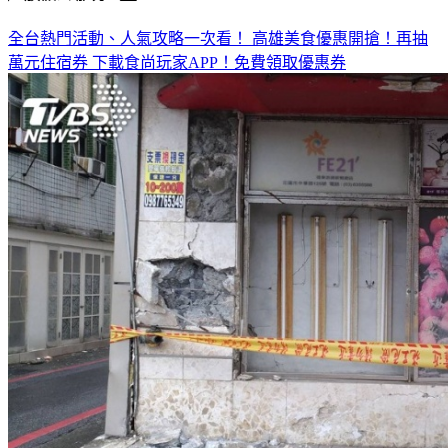
◤放假去哪玩？◢
全台熱門活動、人氣攻略一次看！
高雄美食優惠開搶！再抽
萬元住宿券
下載食尚玩家APP！免費領取優惠券