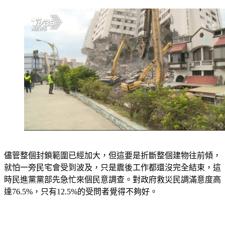
儘管整個封鎖範圍已經加大，但這要是折斷整個建物往前傾，
就怕一旁民宅會受到波及，只是震後工作都還沒完全結束，這
時民進黨黨部先急忙來個民意調查。對政府救災民調滿意度高
達76.5%，只有12.5%的受問者覺得不夠好。