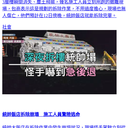
花蓮統帥飯店週日晚間進行拆除作業時，飯店主體突然崩塌，
3層樓瞬間消失、塵土飛揚，幾名施工人員立刻用跑的撤離現
場，包商表示這是規劃的拆除作業，不用過度擔心，現場也無
人傷亡，他們預計在12日傍晚，統帥飯店就能拆除完畢。
社會
統帥飯店拆除崩塌 施工人員驚險逃命