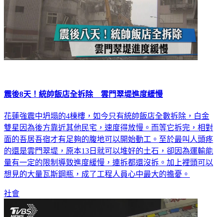
震後8天！統帥飯店全拆除 雲門翠堤進度緩慢
花蓮強震中坍塌的4棟樓，如今只有統帥飯店全數拆除，白金
雙星因為後方靠近其他民宅，速度得放慢。而等它拆完，相對
面的吾居吾宿才有足夠的腹地可以開始動工。至於最叫人頭疼
的還是雲門翠堤，原本13日就可以堆好的土石，卻因為運輸能
量有一定的限制導致進度緩慢，連拆都還沒拆。加上裡頭可以
想見的大量瓦斯鋼瓶，成了工程人員心中最大的擔憂。
社會