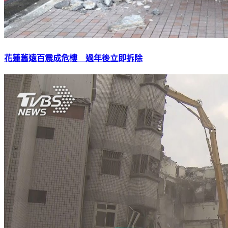
花蓮舊遠百震成危樓 過年後立即拆除