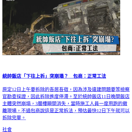
統帥飯店「下往上拆」突崩塌？ 包商：正常工法
原定12日上午要拆除的吾居吾宿，因為涉及違建問題要等檢察
官勘查採證，因此拆除進度停滯。至於統帥飯店11日晚間飯店
主體突然崩塌，3層樓瞬間消失，當時施工人員一度用跑的撤
離現場，不過包商說這是正常拆法，預估最快12日下午就可以
拆除完畢。