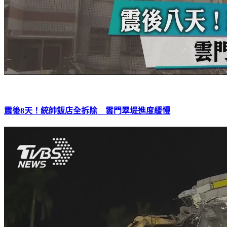
震後8天！統帥飯店全拆除 雲門翠堤進度緩慢