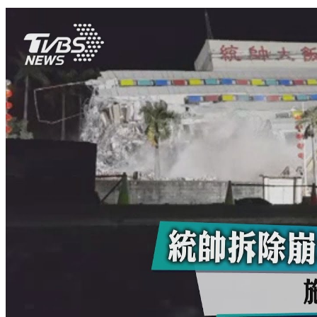
拆除雲門翠堤 憂樓坍塌還得怕瓦斯桶爆