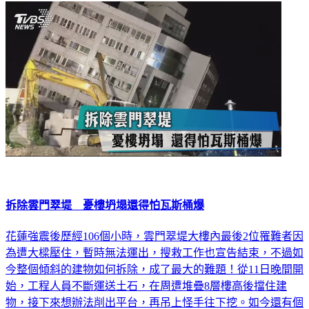
社會
拆除雲門翠堤 憂樓坍塌還得怕瓦斯桶爆
花蓮強震後歷經106個小時，雲門翠堤大樓內最後2位罹難者因
為遭大樑壓住，暫時無法運出，搜救工作也宣告結束，不過如
今整個傾斜的建物如何拆除，成了最大的難題！從11日晚間開
始，工程人員不斷運送土石，在周遭堆疊8層樓高後擋住建