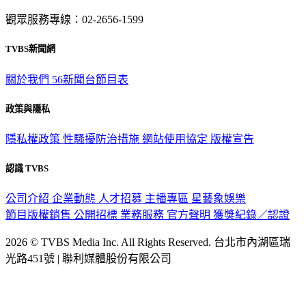
意見反映：service@tvbs.com.tw
觀眾服務專線：02-2656-1599
TVBS新聞網
關於我們
56新聞台節目表
政策與隱私
隱私權政策
性騷擾防治措施
網站使用協定
版權宣告
認識 TVBS
公司介紹
企業動態
人才招募
主播專區
星藝象娛樂
節目版權銷售
公開招標
業務服務
官方聲明
獲獎紀錄／認證
2026 © TVBS Media Inc. All Rights Reserved. 台北市內湖區瑞
光路451號 | 聯利媒體股份有限公司