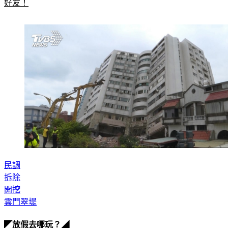
最HOT話題在這！想跟上時事，快點我加入TVBS新聞LINE
好友！
民調
拆除
開挖
雲門翠堤