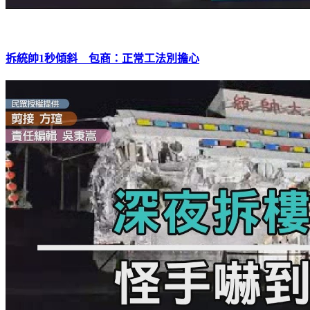
拆統帥1秒傾斜 包商：正常工法別擔心