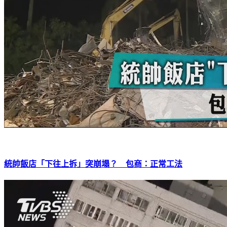
統帥飯店「下往上拆」突崩塌？ 包商：正常工法