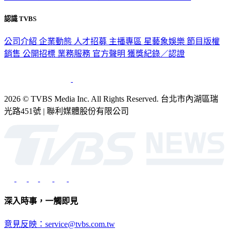
隱私權政策
性騷擾防治措施
網站使用協定
版權宣告
認識 TVBS
公司介紹
企業動態
人才招募
主播專區
星藝象娛樂
節目版權
銷售
公開招標
業務服務
官方聲明
獲獎紀錄／認證
2026 © TVBS Media Inc. All Rights Reserved. 台北市內湖區瑞
光路451號 | 聯利媒體股份有限公司
深入時事，一觸即見