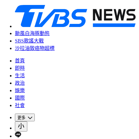
颱風白海豚動態
SBS歌謠大戰
沙拉油致癌物超標
首頁
即時
生活
政治
娛樂
國際
社會
更多