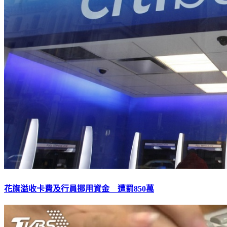
花旗溢收卡費及行員挪用資金 遭罰850萬