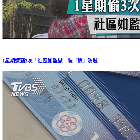
1星期遭竊3次！社區如監獄 裝「這」防賊