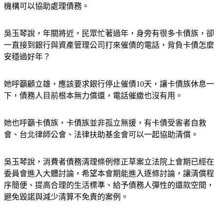
機構可以協助處理債務。
吳玉琴說，年關將近，民眾忙著過年，身旁有很多卡債族，卻
一直接到銀行與資產管理公司打來催債的電話，背負卡債怎麼
安穩過好年？
她呼籲顧立雄，應該要求銀行停止催債10天，讓卡債族休息一
下，債務人目前根本無力償還，電話催繳也沒有用。
她也呼籲卡債族，卡債族並非孤立無援，有卡債受害者自救
會、台北律師公會、法律扶助基金會可以一起協助清償。
吳玉琴說，消費者債務清理條例修正草案立法院上會期已經在
委員會進入大體討論，希望本會期能進入逐條討論，讓清償程
序簡便、提高合理的生活標準、給予債務人彈性的還款空間，
避免毀諾與減少清算不免責的案例。