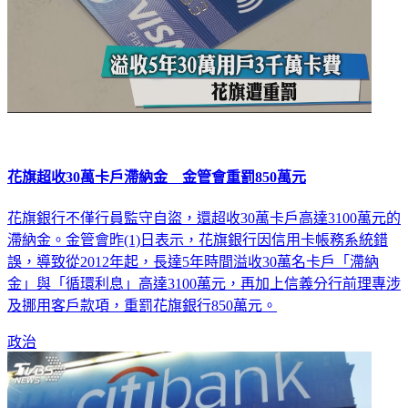
花旗超收30萬卡戶滯納金 金管會重罰850萬元
花旗銀行不僅行員監守自盜，還超收30萬卡戶高達3100萬元的
滯納金。金管會昨(1)日表示，花旗銀行因信用卡帳務系統錯
誤，導致從2012年起，長達5年時間溢收30萬名卡戶「滯納
金」與「循環利息」高達3100萬元，再加上信義分行前理專涉
及挪用客戶款項，重罰花旗銀行850萬元。
政治