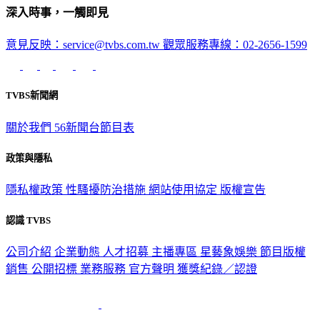
深入時事，一觸即見
意見反映：service@tvbs.com.tw
觀眾服務專線：02-2656-1599
TVBS新聞網
關於我們
56新聞台節目表
政策與隱私
隱私權政策
性騷擾防治措施
網站使用協定
版權宣告
認識 TVBS
公司介紹
企業動態
人才招募
主播專區
星藝象娛樂
節目版權
銷售
公開招標
業務服務
官方聲明
獲獎紀錄／認證