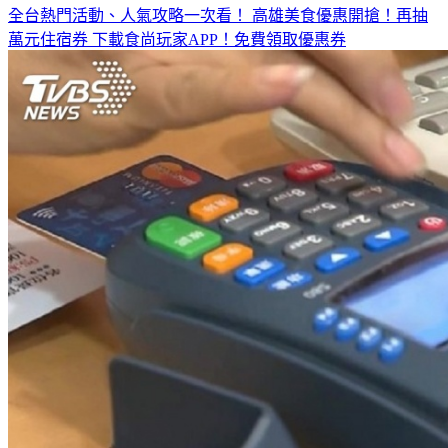
全台熱門活動、人氣攻略一次看！
高雄美食優惠開搶！再抽
萬元住宿券
下載食尚玩家APP！免費領取優惠券