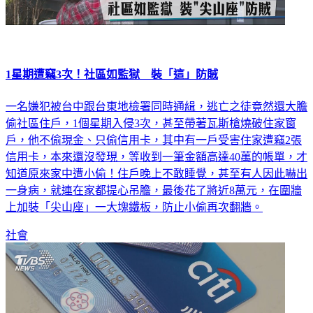
1星期遭竊3次！社區如監獄 裝「這」防賊
一名嫌犯被台中跟台東地檢署同時通緝，逃亡之徒竟然還大膽
偷社區住戶，1個星期入侵3次，甚至帶著瓦斯槍燒破住家窗
戶，他不偷現金、只偷信用卡，其中有一戶受害住家遭竊2張
信用卡，本來還沒發現，等收到一筆金額高達40萬的帳單，才
知道原來家中遭小偷！住戶晚上不敢睡覺，甚至有人因此嚇出
一身病，就連在家都提心吊膽，最後花了將近8萬元，在圍牆
上加裝「尖山座」一大塊鐵板，防止小偷再次翻牆。
社會