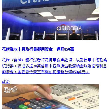
花旗溢收卡費及行員挪用資金 遭罰850萬
花旗（台灣）銀行爆發行員挪用客戶款項，以及信用卡帳務系
統錯誤，造成多達30萬信用卡客戶遭溢收滯納金以及循環利息
的情況，金管會今天宣布開罰花旗新台幣850萬元。
政治