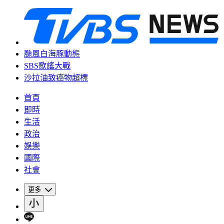
颱風白海豚動態
SBS歌謠大戰
沙拉油致癌物超標
首頁
即時
生活
政治
娛樂
國際
社會
更多