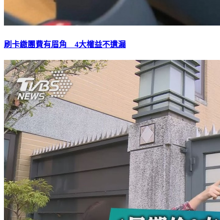
刷卡繳團費有眉角 4大權益不遺漏