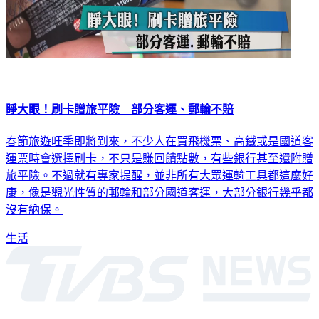
睜大眼！刷卡贈旅平險 部分客運、郵輪不賠
春節旅遊旺季即將到來，不少人在買飛機票、高鐵或是國道客
運票時會選擇刷卡，不只是賺回饋點數，有些銀行甚至還附贈
旅平險。不過就有專家提醒，並非所有大眾運輸工具都這麼好
康，像是觀光性質的郵輪和部分國道客運，大部分銀行幾乎都
沒有納保。
生活