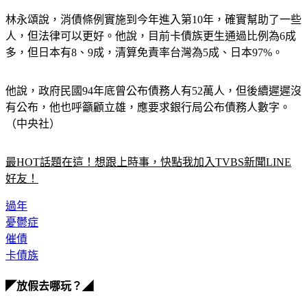
林永頌說，消債條例實施到今年進入第10年，確實幫助了一些
人，但法律可以更好。他說，目前卡債族更生通過比例為6成
多，但日本有8、9成，清算免責率台灣為5成、日本97%。
他說，政府民國94年底曾公布債務人有52萬人，但後續遲遲沒
有公布，他也呼籲顧立雄，應要求銀行局公布債務人數字。
（中央社）
最HOT話題在這！想跟上時事，快點我加入TVBS新聞LINE
好友！
過年
憂鬱症
催債
卡債族
◤放假去哪玩？◢