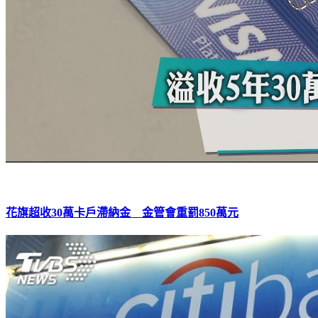
花旗超收30萬卡戶滯納金 金管會重罰850萬元