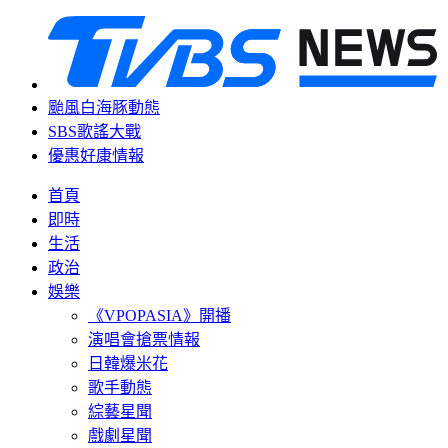
颱風白海豚動態
SBS歌謠大戰
優惠好康情報
首頁
即時
生活
政治
娛樂
《VPOPASIA》開播
演唱會搶票情報
日韓爆米花
歌手動態
綜藝星聞
戲劇星聞