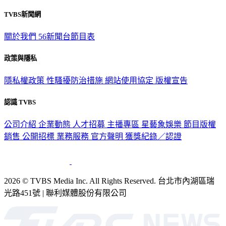
TVBS新聞網
關於我們
56新聞台節目表
政策與隱私
隱私權政策
性騷擾防治措施
網站使用協定
版權宣告
認識 TVBS
公司介紹
企業動態
人才招募
主播專區
星藝象娛樂
節目版權
銷售
公開招標
業務服務
官方聲明
獲獎紀錄／認證
2026 © TVBS Media Inc. All Rights Reserved. 台北市內湖區瑞
光路451號 | 聯利媒體股份有限公司