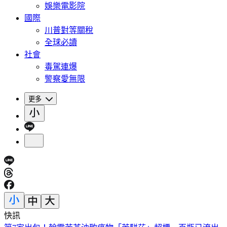
娛樂電影院
國際
川普對等關稅
全球必讀
社會
毒駕連爆
警察愛無限
更多
快訊