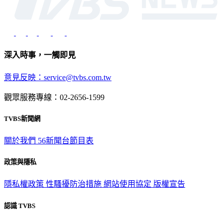
深入時事，一觸即見
意見反映：service@tvbs.com.tw
觀眾服務專線：02-2656-1599
TVBS新聞網
關於我們
56新聞台節目表
政策與隱私
隱私權政策
性騷擾防治措施
網站使用協定
版權宣告
認識 TVBS