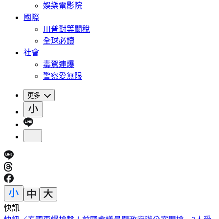
娛樂電影院
國際
川普對等關稅
全球必讀
社會
毒駕連爆
警察愛無限
更多
快訊