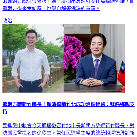
鄭朝方後來受訪時，也親自解答佛珠的意義。
政治
鄭朝方戰新竹縣長！賴清德讚竹北成功治理經驗：拜託鄉親支
持
民進黨中執會今天通過徵召竹北市長鄭朝方參選新竹縣長，對
決國民黨提名的徐欣瑩。兼任民進黨主席的總統賴清德拜託新
竹鄉親支持，讓鄭朝方用竹北成功的治理經驗，打造「城鄉共