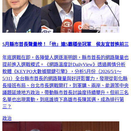
5月縣市首長聲量榜！「他」連5霸穩坐冠軍 侯友宜首進前三
年底選戰在即，各陣營人選逐漸明朗，縣市首長的網路聲量也
提前進入選戰模式。《網路溫度計DailyView》透過輿情分析
軟體《KEYPO大數據關鍵引擎》，分析5月份（2026/5/1～
5/31）全台縣市首長的網路聲量與好評影響力，發現從彰化縣
長接班布局、台北市長選戰開打，到軍購、兩岸、能源等中央
議題延燒地方政治，帶動縣市首長討論度持續攀升。但前三名
名單也出現異動，到底誰擠下高雄市長陳其邁，成為排行第
三？
政治