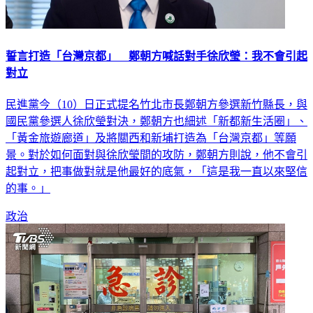
誓言打造「台灣京都」 鄭朝方喊話對手徐欣瑩：我不會引起
對立
民進黨今（10）日正式提名竹北市長鄭朝方參選新竹縣長，與
國民黨參選人徐欣瑩對決，鄭朝方也細述「新都新生活圈」、
「黃金旅遊廊道」及將關西和新埔打造為「台灣京都」等願
景。對於如何面對與徐欣瑩間的攻防，鄭朝方則說，他不會引
起對立，把事做對就是他最好的底氣，「這是我一直以來堅信
的事。」
政治