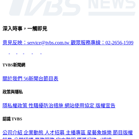
深入時事，一觸即見
意見反映：service@tvbs.com.tw
觀眾服務專線：02-2656-1599
TVBS新聞網
關於我們
56新聞台節目表
政策與隱私
隱私權政策
性騷擾防治措施
網站使用協定
版權宣告
認識 TVBS
公司介紹
企業動態
人才招募
主播專區
星藝象娛樂
節目版權
銷售
公開招標
業務服務
官方聲明
獲獎紀錄／認證