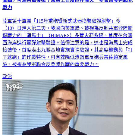
戰力
陸軍第十軍團「115年重砲暨新式武器換裝驗證射擊」今
（10）日進入第二天，我國向美軍購、被視為反制共軍登陸關
鍵戰力的「海馬士」（HIMARS）多管火箭系統，首度在台灣
西海岸進行實彈射擊驗證。值得注意的是，這也是海馬士完成
接裝後，首度走出九鵬基地實施實彈驗證，其高度機動與「打
了就跑」的作戰特性，可有效降低遭敵軍反砲兵雷達鎖定風
險，被視為我軍聯合反登陸作戰的重要戰力。
政治