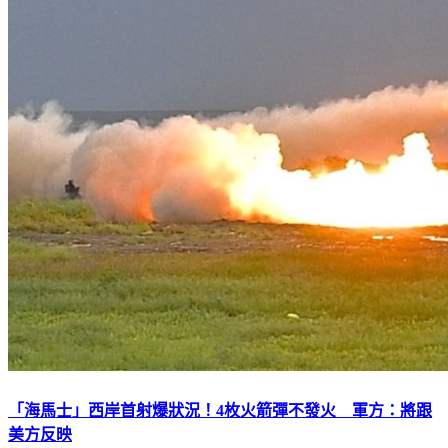
「海馬士」西岸首射爆狀況！4枚火箭彈不發火 軍方：將跟
美方反映