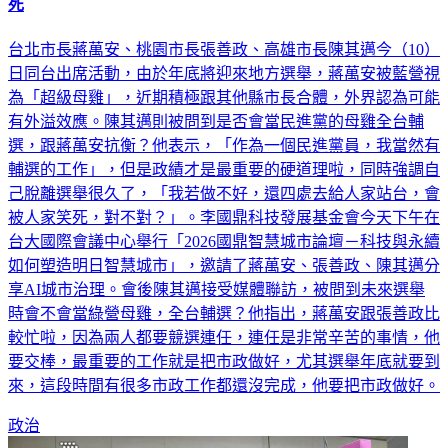
台北市長蔣萬安、桃園市長張善政、高雄市長陳其邁今（10）
日同台出席活動，由於年底將迎來地方選舉，蔣萬安被藍營視
為「超級母雞」，近期積極跟其他縣市長合體，外界認為可能
有外溢效應。陳其邁則被問到是否會當民進黨的母雞全台輔
選，跟蔣萬安抗衡？他表示，「作為一個民進黨員，我當然有
輔選的工作」，但是政績才是最重要的硬道理啦，同時強調自
己脫離選舉很久了，「我若做不好，還四處去給人家站台，會
被人家笑死，對不對？」。李國鼎科技發展基金會今天下午在
台大國際會議中心舉行「2026國鼎智慧城市論壇－科技與永續
如何塑造明日智慧城市」，邀請了蔣萬安、張善政、陳其邁分
享AI城市治理。會後陳其邁接受媒體聯訪，被問到未來選舉
時會不會當綠營母雞，全台輔選？他指出，蔣萬安跟張善政比
較忙啦，因為兩人都要競選連任，連任是非常辛苦的事情，他
要交棒，最重要的工作就是把市政做好，尤其選舉年底就要到
來，這段時間有很多市政工作都還沒完成，他要把市政做好。
政治