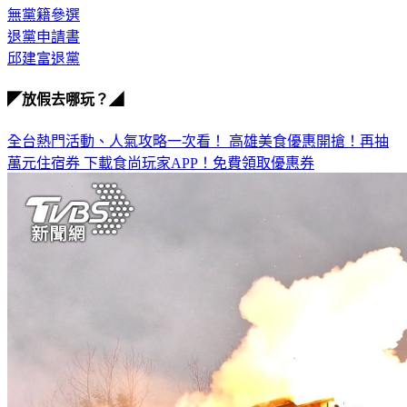
退黨申請書
邱建富退黨
◤放假去哪玩？◢
全台熱門活動、人氣攻略一次看！
高雄美食優惠開搶！再抽
萬元住宿券
下載食尚玩家APP！免費領取優惠券