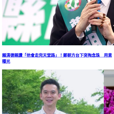
賴清德親讚「他會走完天堂路」！鄭朝方台下突掏念珠 用意
曝光