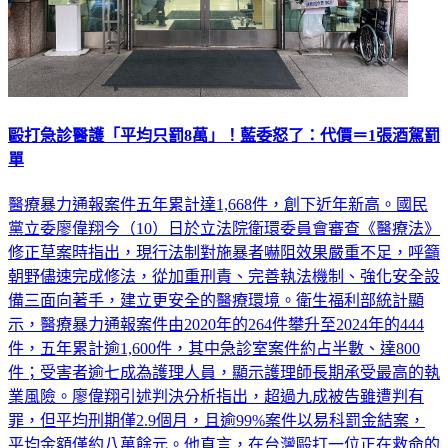
毆打急診醫護「平均只罰8萬」！藍委怒了：代價＝1張酒駕罰
單
醫療暴力通報案件五年累計達1,668件，創下近年新高。國民
黨立委廖偉翔今（10）日於立法院衛環委員會審查《醫療法》
修正草案時指出，現行法制對施暴者嚇阻效果嚴重不足，呼籲
朝野儘速完成修法，從加重刑責、完善執法機制、強化安全設
備三面向著手，建立更安全的醫療環境。衛生福利部統計顯
示，醫療暴力通報案件由2020年的264件攀升至2024年的444
件，五年累計逾1,600件，其中急診室案件約占半數、達800
件；受害者逾七成為護理人員，顯示護理師長期承受最高的執
業風險。廖偉翔引述判決分析指出，超過九成被告雖遭判有
罪，但平均刑期僅2.9個月，且逾99%案件以易科罰金結案，
平均金額僅約八萬餘元。他直言，在台灣毆打一位正在救命的
醫護人員，代價竟只相當於一張酒駕罰單，現行制度難以形成