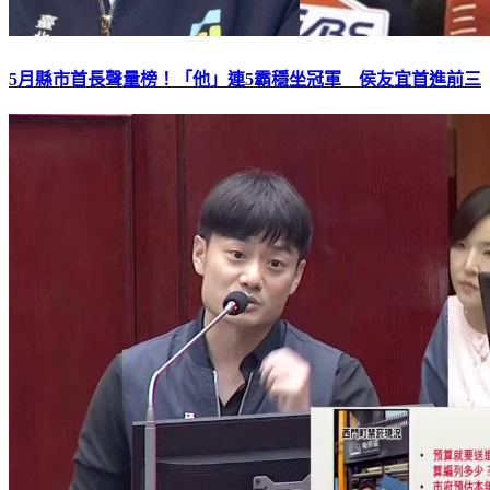
5月縣市首長聲量榜！「他」連5霸穩坐冠軍 侯友宜首進前三