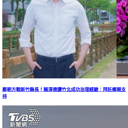
鄭朝方戰新竹縣長！賴清德讚竹北成功治理經驗：拜託鄉親支
持