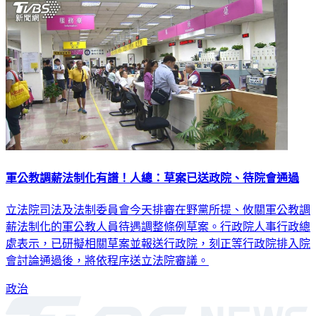
軍公教調薪法制化有譜！人總：草案已送政院、待院會通過
立法院司法及法制委員會今天排審在野黨所提、攸關軍公教調
薪法制化的軍公教人員待遇調整條例草案。行政院人事行政總
處表示，已研擬相關草案並報送行政院，刻正等行政院排入院
會討論通過後，將依程序送立法院審議。
政治