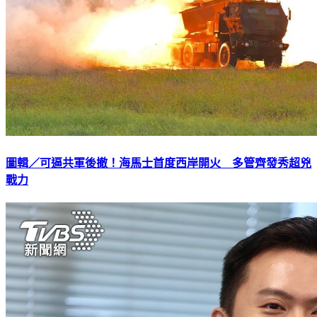
圖輯／可逼共軍後撤！海馬士首度西岸開火 多管齊發秀超兇
戰力