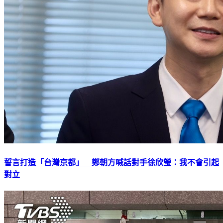
誓言打造「台灣京都」 鄭朝方喊話對手徐欣瑩：我不會引起
對立