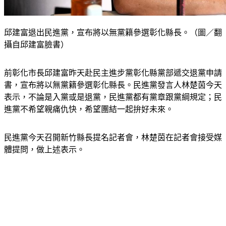
邱建富退出民進黨，宣布將以無黨籍參選彰化縣長。（圖／翻
攝自邱建富臉書）
前彰化市長邱建富昨天赴民主進步黨彰化縣黨部遞交退黨申請
書，宣布將以無黨籍參選彰化縣長。民進黨發言人林楚茵今天
表示，不論是入黨或是退黨，民進黨都有黨章跟黨綱規定；民
進黨不希望親痛仇快，希望團結一起拚好未來。
民進黨今天召開新竹縣長提名記者會，林楚茵在記者會接受媒
體提問，做上述表示。