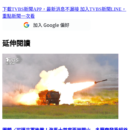
下載TVBS新聞APP，最新消息不漏接
加入TVBS新聞LINE，
重點新聞一次看
延伸閱讀
圖輯／可逼共軍後撤！海馬士首度西岸開火 多管齊發秀超兇