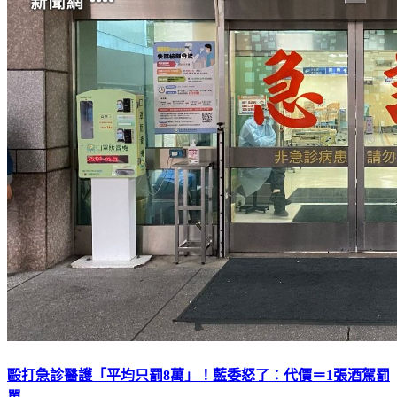
毆打急診醫護「平均只罰8萬」！藍委怒了：代價＝1張酒駕罰
單