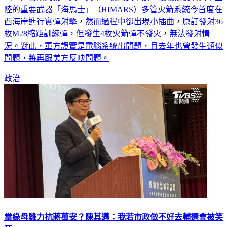
西海岸進行實彈射擊，然而過程中卻出現小插曲，原訂發射36
枚M28縮距訓練彈，但發生4枚火箭彈不發火，無法發射情
況。對此，軍方證實是電腦系統出問題，且去年也曾發生類似
問題，將再跟美方反映問題。
政治
當綠母雞力抗蔣萬安？陳其邁：我若市政做不好去輔選會被笑
死