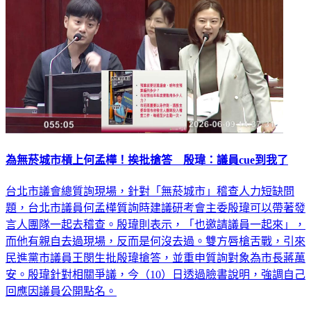
為無菸城市槓上何孟樺！挨批搶答 殷瑋：議員cue到我了
台北市議會總質詢現場，針對「無菸城市」稽查人力短缺問
題，台北市議員何孟樺質詢時建議研考會主委殷瑋可以帶著發
言人團隊一起去稽查。殷瑋則表示，「也邀請議員一起來」，
而他有親自去過現場，反而是何沒去過。雙方唇槍舌戰，引來
民進黨市議員王閔生批殷瑋搶答，並重申質詢對象為市長蔣萬
安。殷瑋針對相關爭議，今（10）日透過臉書說明，強調自己
回應因議員公開點名。
政治