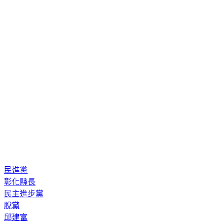
民進黨
彰化縣長
民主進步黨
脫黨
邱建富
無黨籍參選