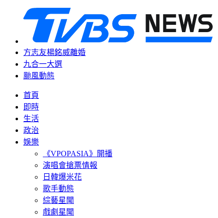
方志友楊銘威離婚
九合一大選
颱風動態
首頁
即時
生活
政治
娛樂
《VPOPASIA》開播
演唱會搶票情報
日韓爆米花
歌手動態
綜藝星聞
戲劇星聞