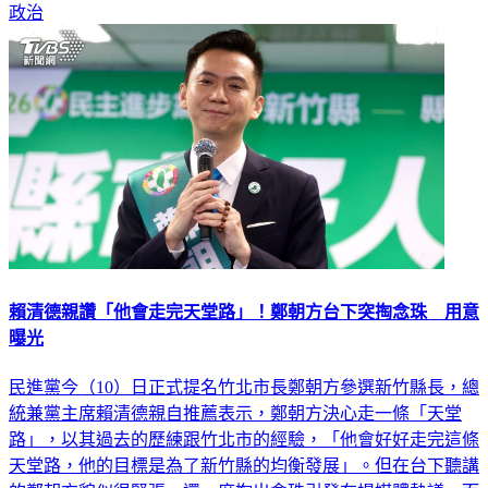
賴清德親讚「他會走完天堂路」！鄭朝方台下突掏念珠 用意
曝光
民進黨今（10）日正式提名竹北市長鄭朝方參選新竹縣長，總
統兼黨主席賴清德親自推薦表示，鄭朝方決心走一條「天堂
路」，以其過去的歷練跟竹北市的經驗，「他會好好走完這條
天堂路，他的目標是為了新竹縣的均衡發展」。但在台下聽講
的鄭朝方貌似很緊張，還一度掏出念珠引發在場媒體熱議，而