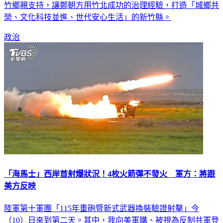
榮、文化科技並進、世代安心生活」的新竹縣。
政治
「海馬士」西岸首射爆狀況！4枚火箭彈不發火 軍方：將跟
美方反映
陸軍第十軍團「115年重砲暨新式武器換裝驗證射擊」今
（10）日來到第二天。其中，我向美軍購、被視為反制共軍登
陸的重要武器「海馬士」（HIMARS）多管火箭系統今首度在