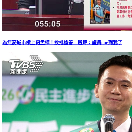
為無菸城市槓上何孟樺！挨批搶答 殷瑋：議員cue到我了