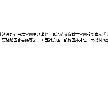
佳濱為逼迫民眾黨團更改議程，竟語帶威脅對本黨團幹部表示『
，更踐踏國會審議專業」。面對這樣一部將國庫外包、將機制掏