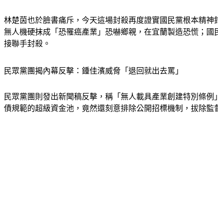
林楚茵也於臉書痛斥，今天這場封殺再度證實國民黨根本精神
無人機硬抹成「恐罹癌產業」恐嚇鄉親，在宜蘭製造恐慌；國
接聯手封殺。
民眾黨團揭內幕反擊：鍾佳濱威脅「退回就出去罵」
民眾黨團則發出新聞稿反擊，稱「無人載具產業創建特別條例
債規範的超級資金池，竟然還刻意排除公開招標機制，拔除監