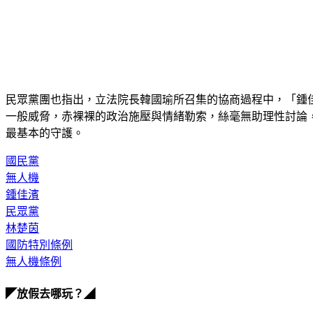
民眾黨團也指出，立法院長韓國瑜所召集的協商過程中，「鍾
一般威脅，赤裸裸的政治施壓與情緒勒索，絲毫無助理性討論
最基本的守護。
國民黨
無人機
鍾佳濱
民眾黨
林楚茵
國防特別條例
無人機條例
◤放假去哪玩？◢