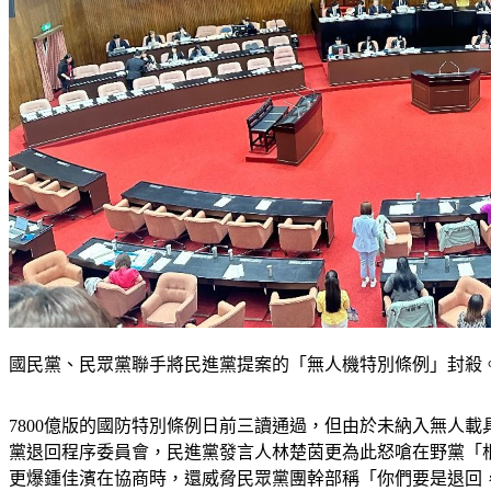
國民黨、民眾黨聯手將民進黨提案的「無人機特別條例」封殺
7800億版的國防特別條例日前三讀通過，但由於未納入無人
黨退回程序委員會，民進黨發言人林楚茵更為此怒嗆在野黨「
更爆鍾佳濱在協商時，還威脅民眾黨團幹部稱「你們要是退回