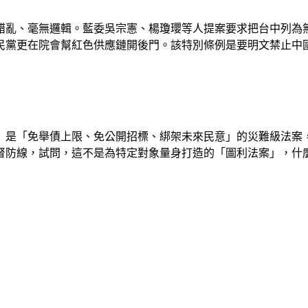
錯亂、毫無邏輯。藍委吳宗憲、楊瓊瓔等人提案要求把台中列為
民黨更在院會幫紅色供應鏈開後門。該特別條例是要明文禁止中
」是「免舉債上限、免公開招標、綁架未來民意」的災難級法案
督防線，試問，這不是為特定對象量身打造的「圖利法案」，什