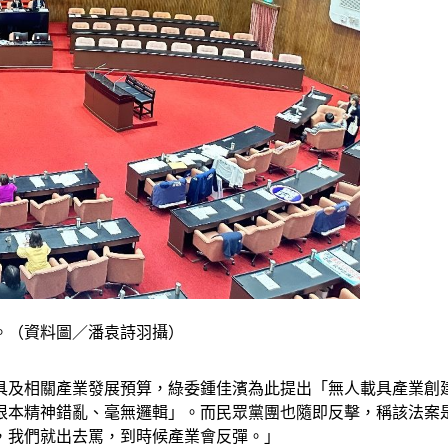
。（資料圖／潘袁詩羽攝）
載具及相關產業發展預算，綠委鍾佳濱為此提出「無人載具產業創
根本精神錯亂、毫無邏輯」。而民眾黨團也隨即反擊，稱該法案
，我們就出去罵，到時候產業會反彈。」