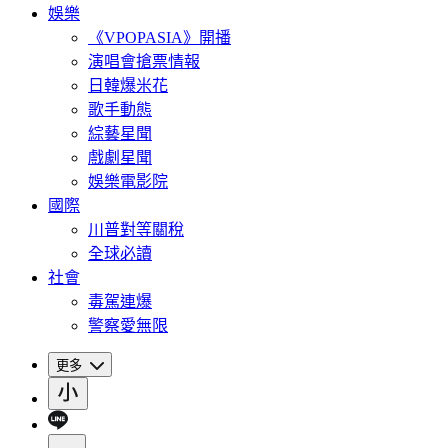
娛樂
《VPOPASIA》開播
演唱會搶票情報
日韓爆米花
歌手動態
綜藝星聞
戲劇星聞
娛樂電影院
國際
川普對等關稅
全球必讀
社會
毒駕連爆
警察愛無限
更多