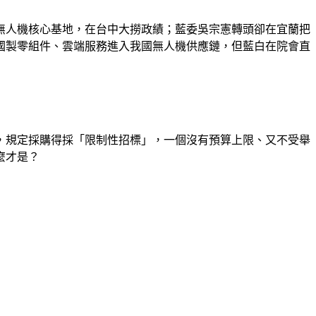
無人機核心基地，在台中大撈政績；藍委吳宗憲轉頭卻在宜蘭把
國製零組件、雲端服務進入我國無人機供應鏈，但藍白在院會直
，規定採購得採「限制性招標」，一個沒有預算上限、又不受舉
麼才是？