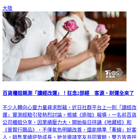
大陸
百貨櫃姐親測「讀經改運」！狂念2部經 客源、財運全來了
不少人轉向心靈力量尋求慰藉，近日社群平台上一則「讀經改
運」實測經驗引發熱烈討論。根據《造咖》報導，一名前百貨
公司櫃姐分享，因業績壓力大，開始每日持誦《地藏經》和
《普賢行願品》，不僅氣色明顯改善，還能精準「牽線」好客
人，銷售業績逆勢成長。她並邀請室友共同實驗，雙方皆直呼
效果顯著，進一步分享詳細唸經流程及各類經典效用，帶動