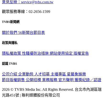
觀眾服務專線：02-2656-1599
TVBS新聞網
關於我們
56新聞台節目表
政策與隱私
隱私權政策
性騷擾防治措施
網站使用協定
版權宣告
認識 TVBS
公司介紹
企業動態
人才招募
主播專區
星藝象娛樂
節目版權銷售
公開招標
業務服務
官方聲明
獲獎紀錄／認證
2026 © TVBS Media Inc. All Rights Reserved. 台北市內湖區瑞
光路451號 | 聯利媒體股份有限公司