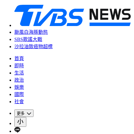
颱風白海豚動態
SBS歌謠大戰
沙拉油致癌物超標
首頁
即時
生活
政治
娛樂
國際
社會
更多