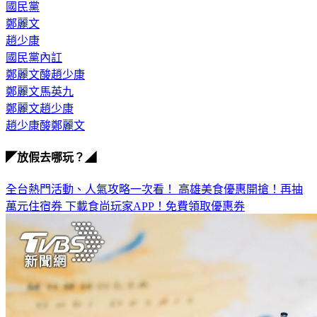
鄭麗文
趙少康
國民黨內訌
鄭麗文酸趙少康
鄭麗文馬英九
鄭麗文趙少康
趙少康酸鄭麗文
◤放假去哪玩？◢
全台熱門活動、人氣攻略一次看！
高雄美食優惠開搶！再抽
萬元住宿券
下載食尚玩家APP！免費領取優惠券