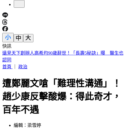
快訊
美股開盤／聯準會升息疑慮意外減緩！標普、那指「雙開高」
首頁
｜
政治
遭鄭麗文嗆「難理性溝通」！
趙少康反擊酸爆：得此奇才，
百年不遇
編輯：梁雪婷
發佈時間：2026.05.15 21:02