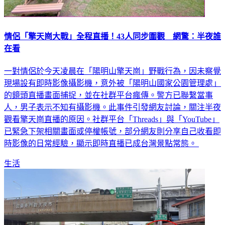
情侶「擎天崗大戰」全程直播！43人同步圍觀 網驚：半夜誰
在看
一對情侶於今天凌晨在「陽明山擎天崗」野戰行為，因未察覺
現場設有即時影像攝影機，意外被「陽明山國家公園管理處」
的鏡頭直播畫面捕捉，並在社群平台瘋傳。警方已聯繫當事
人，男子表示不知有攝影機。此事件引發網友討論，關注半夜
觀看擎天崗直播的原因。社群平台「Threads」與「YouTube」
已緊急下架相關畫面或停權帳號，部分網友則分享自己收看即
時影像的日常經驗，顯示即時直播已成台灣景點常態。
生活