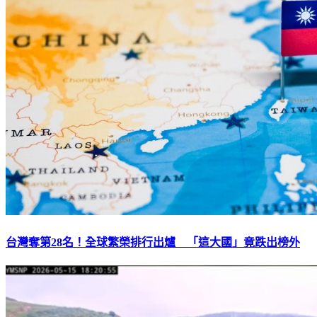
台灣奪第28名！全球繁榮排行出爐 「這大國」竟跌出榜外