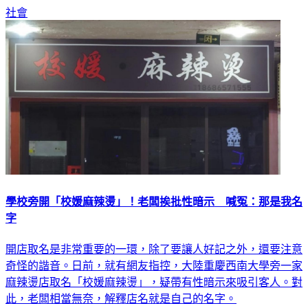
學校旁開「校媛麻辣燙」！老闆挨批性暗示 喊冤：那是我名
字
開店取名是非常重要的一環，除了要讓人好記之外，還要注意
奇怪的諧音。日前，就有網友指控，大陸重慶西南大學旁一家
麻辣燙店取名「校媛麻辣燙」，疑帶有性暗示來吸引客人。對
此，老闆相當無奈，解釋店名就是自己的名字。