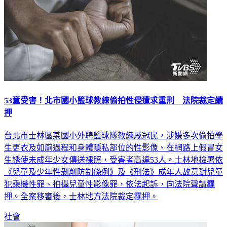
53童受害！北市國小籃球教練偷拍性侵遭求重刑 法院裁定續
押
台北市士林區某國小外聘籃球隊教練戚冠民，涉嫌多次偷拍學
生更衣及如廁過程和身體隱私部位的性影像、在網路上假冒女
生誘使未成年少女傳送裸照，受害者高達53人。士林地檢署依
《兒童及少年性剝削防制條例》及《刑法》成年人故意對兒童
犯乘機性罪、拍攝兒童性影像罪，依法起訴，向法院聲請羈
押。全案移審後，士林地方法院裁定羈押。
社會