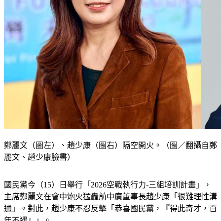
鄭麗文（圖左）、趙少康（圖右）隔空開火。（圖／翻攝自鄭
麗文、趙少康臉書）
國民黨今（15）日舉行「2026空戰執行力-三組培訓計畫」，
主席鄭麗文在會中炮火猛轟前中廣董事長趙少康「很難理性溝
通」。對此，趙少康不忍反擊「恭喜國民黨，『得此奇才，百
年不遇』」。