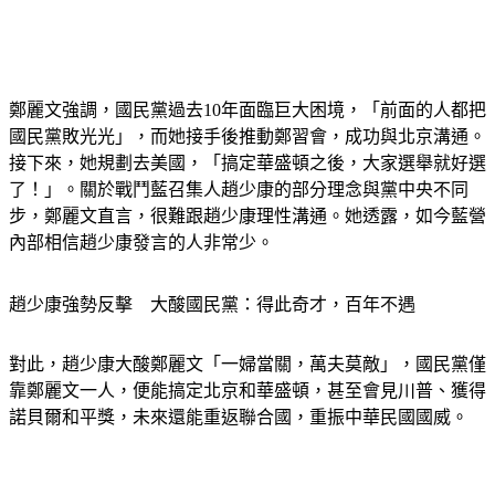
鄭麗文強調，國民黨過去10年面臨巨大困境，「前面的人都把
國民黨敗光光」，而她接手後推動鄭習會，成功與北京溝通。
接下來，她規劃去美國，「搞定華盛頓之後，大家選舉就好選
了！」。關於戰鬥藍召集人趙少康的部分理念與黨中央不同
步，鄭麗文直言，很難跟趙少康理性溝通。她透露，如今藍營
內部相信趙少康發言的人非常少。
趙少康強勢反擊　大酸國民黨：得此奇才，百年不遇
對此，趙少康大酸鄭麗文「一婦當關，萬夫莫敵」，國民黨僅
靠鄭麗文一人，便能搞定北京和華盛頓，甚至會見川普、獲得
諾貝爾和平獎，未來還能重返聯合國，重振中華民國國威。