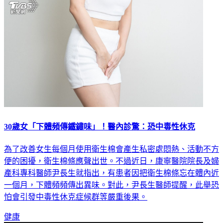
30歲女「下體頻傳鐵鏽味」！醫內診驚：恐中毒性休克
為了改善女生每個月使用衛生棉會產生私密處悶熱、活動不方
便的困擾，衛生棉條應聲出世。不過近日，康寧醫院院長及婦
產科專科醫師尹長生就指出，有患者因把衛生棉條忘在體內近
一個月，下體頻頻傳出異味。對此，尹長生醫師提醒，此舉恐
怕會引發中毒性休克症候群等嚴重後果。
健康