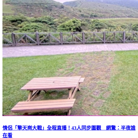
情侶「擎天崗大戰」全程直播！43人同步圍觀 網驚：半夜誰
在看