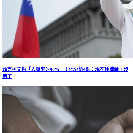
預言柯文哲「入獄率＞90%」！他分析4點：現在換律師，沒
用了