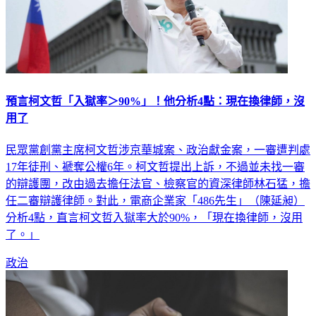
預言柯文哲「入獄率＞90%」！他分析4點：現在換律師，沒
用了
民眾黨創黨主席柯文哲涉京華城案、政治獻金案，一審遭判處
17年徒刑、褫奪公權6年。柯文哲提出上訴，不過並未找一審
的辯護團，改由過去擔任法官、檢察官的資深律師林石猛，擔
任二審辯護律師。對此，電商企業家「486先生」（陳延昶）
分析4點，直言柯文哲入獄率大於90%，「現在換律師，沒用
了。」
政治