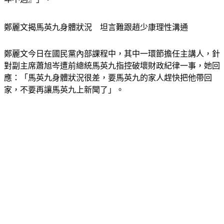
鄭麗文揭馬英九身體狀況　坦言難跟趙少康理性溝通
鄭麗文今日在國民黨內部課程中，其中一環節擔任主講人，針
對副主席蕭旭岑遭前總統馬英九指控破壞財政紀律一事，她回
應：「馬英九身體狀況很差，要馬英九的家人趕快把他帶回
家，不要再讓馬英九上新聞了」。