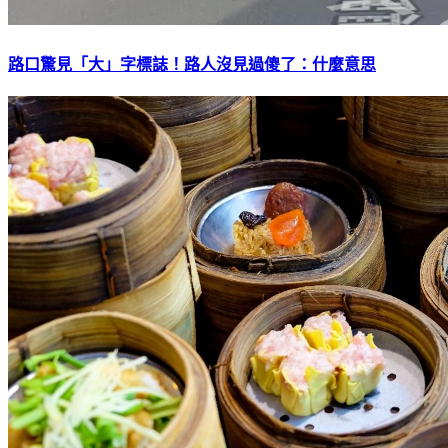
路口驚見「大」字標誌！路人沒見過傻了：什麼意思