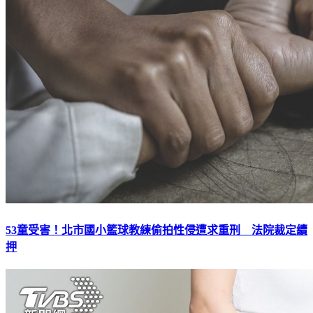
53童受害！北市國小籃球教練偷拍性侵遭求重刑 法院裁定續
押