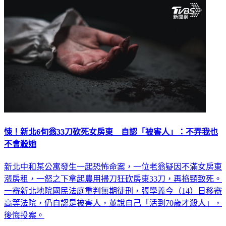
悚！新北6旬翁33刀砍死女房東 自認「被害人」：不弄我也
不會殺她
新北中和某公寓發生一起恐怖命案，一位老翁疑因不滿女房東
漲房租，一怒之下拿起農用掃刀狂砍房東33刀，再掐頸致死。
一審新北地院國民法庭重判無期徒刑，張學義今（14）日移審
高等法院，仍自認是被害人，並說自己「活到70歲才殺人」，
後悔投案。
社會