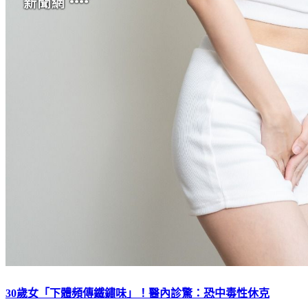
30歲女「下體頻傳鐵鏽味」！醫內診驚：恐中毒性休克