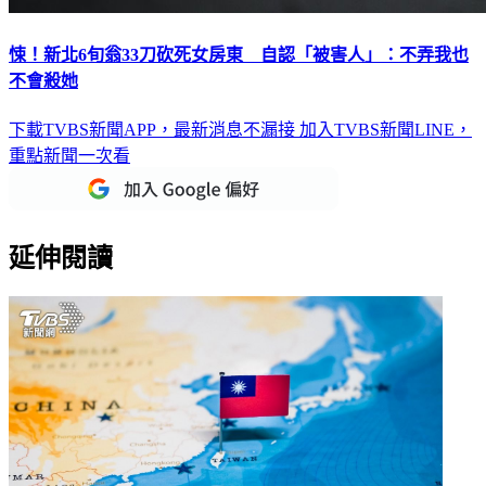
悚！新北6旬翁33刀砍死女房東 自認「被害人」：不弄我也
不會殺她
下載TVBS新聞APP，最新消息不漏接
加入TVBS新聞LINE，
重點新聞一次看
延伸閱讀