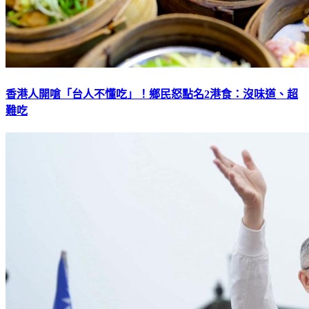
香港人開嗆「台人不懂吃」！鄉民怒點名2港食：沒味道、超
難吃