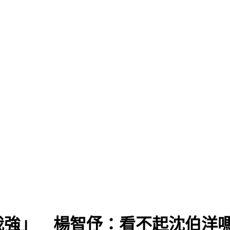
我強」 楊智伃：看不起沈伯洋