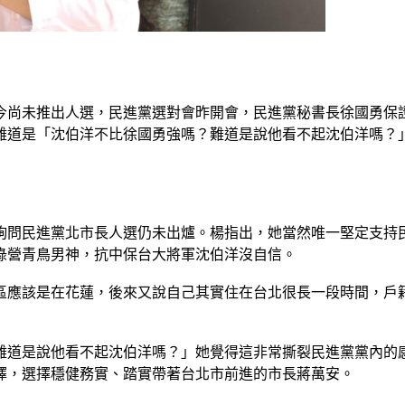
）
至今尚未推出人選，民進黨選對會昨開會，民進黨秘書長徐國勇
思難道是「沈伯洋不比徐國勇強嗎？難道是說他看不起沈伯洋嗎？
詢問民進黨北市長人選仍未出爐。楊指出，她當然唯一堅定支持
綠營青鳥男神，抗中保台大將軍沈伯洋沒自信。
區應該是在花蓮，後來又說自己其實住在台北很長一段時間，戶
難道是說他看不起沈伯洋嗎？」她覺得這非常撕裂民進黨黨內的
擇，選擇穩健務實、踏實帶著台北市前進的市長蔣萬安。