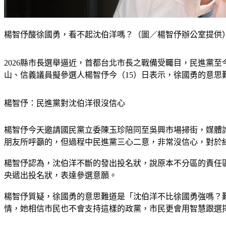
楊智伃酸徐國勇，看不起沈伯洋嗎？（圖／楊智伃辦公室提供
2026縣市長選舉逼近，首都台北市長之戰備受矚目，民進黨
山、信義議員擬參選人楊智伃今（15）日表示，徐國勇的意
楊智伃：民進黨對沈伯洋很沒信心
楊智伃今天邀請國民黨立委陳玉珍陪同至吳興市場掃街，媒體
朋友所呼籲的，但過程中民進黨三心二意，非常沒信心，對於
楊智伃認為，沈伯洋不斷的發出投名狀，說原本不分區的責任
央遞出投名狀，表達參選意願。
楊智伃質疑，徐國勇的意思難道是「沈伯洋不比徐國勇強嗎？
情，她相信市民也不會支持這樣的政黨，市民更會用智慧跟選