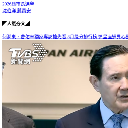
2026縣市長選舉
沈伯洋 蔣萬安
◤人氣夯文◢
何潤東、曹佑寧獨家專訪搶先看
8月緣分排行榜 這星座遇見心