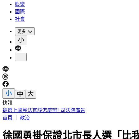
娛樂
國際
社會
更多
快訊
被選上國民法官該怎麼辦? 司法院廣告
首頁
｜
政治
徐國勇掛保證北市長人選「比