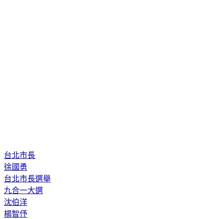
台北市長
徐國勇
台北市長選舉
九合一大選
沈伯洋
楊智伃