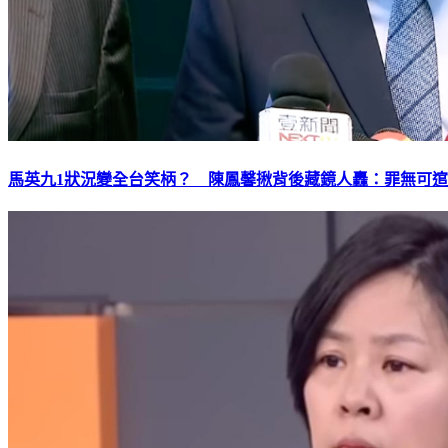
馬英九1狀況變全台笑柄？ 陳鳳馨揪背後藏鏡人轟：罪無可逭