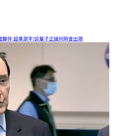
靈夥伴
超準測字!這輩子正緣何時會出現