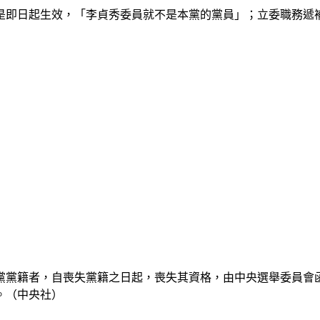
是即日起生效，「李貞秀委員就不是本黨的黨員」；立委職務遞
政黨黨籍者，自喪失黨籍之日起，喪失其資格，由中央選舉委員會
。（中央社）