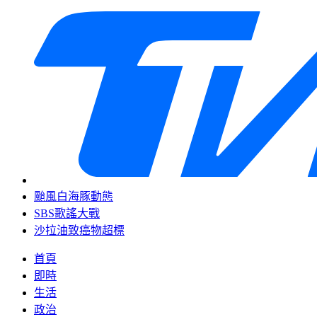
颱風白海豚動態
SBS歌謠大戰
沙拉油致癌物超標
首頁
即時
生活
政治