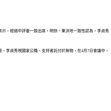
時表示，經過中評委一致出席，明快、果決地一致性認為，李貞秀
，李貞秀視國家公職、支持者託付於無物，在4月7日會議中，