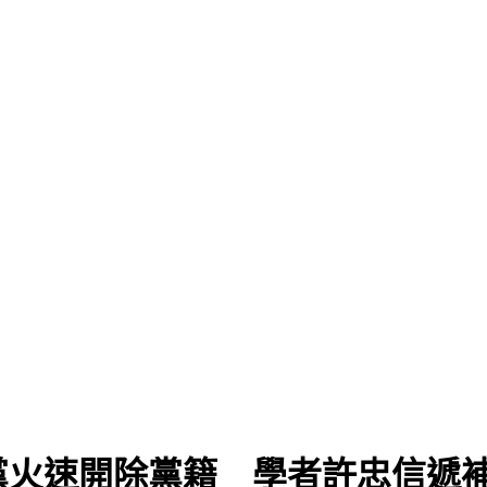
黨火速開除黨籍 學者許忠信遞