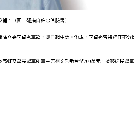
遞補。（圖／翻攝自許忠信臉書）
開除立委李貞秀黨籍，即日起生效。他說，李貞秀曾將辭任不分
高虹安拿民眾黨創黨主席柯文哲新台幣700萬元，遭移送民眾