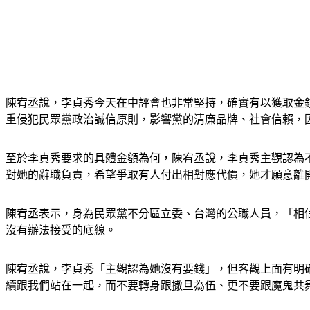
陳宥丞說，李貞秀今天在中評會也非常堅持，確實有以獲取金
重侵犯民眾黨政治誠信原則，影響黨的清廉品牌、社會信賴，
至於李貞秀要求的具體金額為何，陳宥丞說，李貞秀主觀認為
對她的辭職負責，希望爭取有人付出相對應代價，她才願意離
陳宥丞表示，身為民眾黨不分區立委、台灣的公職人員，「相
沒有辦法接受的底線。
陳宥丞說，李貞秀「主觀認為她沒有要錢」，但客觀上面有明
續跟我們站在一起，而不要轉身跟撒旦為伍、更不要跟魔鬼共