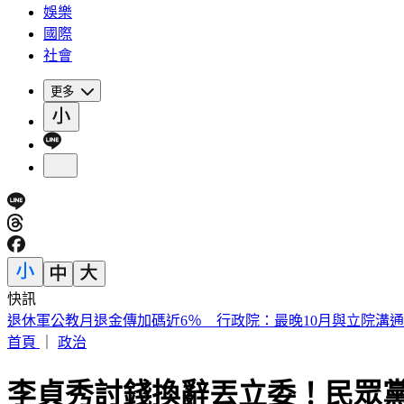
娛樂
國際
社會
更多
快訊
退休軍公教月退金傳加碼近6％ 行政院：最晚10月與立院溝通
首頁
｜
政治
李貞秀討錢換辭丟立委！民眾