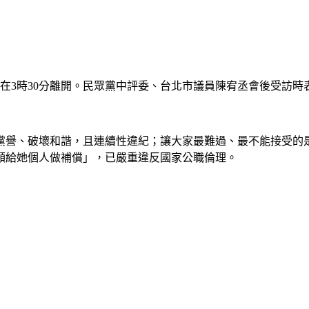
並在3時30分離開。民眾黨中評委、台北市議員陳宥丞會後受訪
黨譽、破壞和諧，且連續性違紀；讓大家最難過、最不能接受的是
額給她個人做補償」，已嚴重違反國家公職倫理。