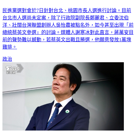
民進黨選對會於7日針對台北、桃園市長人選進行討論。目前
台北市人選尚未定案，除了行政院副院長鄭麗君、立委沈伯
洋、壯闊台灣聯盟創辦人吳怡農被點名外，如今甚至出現「前
總統蔡英文參選」的討論。媒體人謝寒冰對此直言，蔣萬安目
前的聲勢難以撼動，若蔡英文出戰且勝選，他願意發放1萬塊
雞排。
政治
爆綠台北市長難產內幕！他揭「賴清德盤算」：大罷免只是還