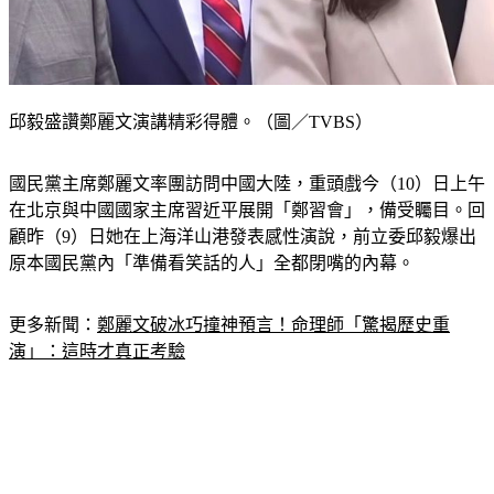
邱毅盛讚鄭麗文演講精彩得體。（圖／TVBS）
國民黨主席鄭麗文率團訪問中國大陸，重頭戲今（10）日上午
在北京與中國國家主席習近平展開「鄭習會」，備受矚目。回
顧昨（9）日她在上海洋山港發表感性演說，前立委邱毅爆出
原本國民黨內「準備看笑話的人」全都閉嘴的內幕。
更多新聞：
鄭麗文破冰巧撞神預言！命理師「驚揭歷史重
演」：這時才真正考驗