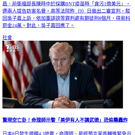
遭兩人提告妨害名譽。高等法院昨（9）日做出二審宣判，駁
回吳子嘉上訴，依加重誹謗等罪判處有期徒刑8個月，得易科
罰金24萬。對此，吳子嘉回應了。
社會
驚現空亡卦！命理師示警「美伊有人不講武德」恐偷襲轟炸
日本8日發生規模4.3地震，命理師、易經預言家高輔進緊急示
警，取卦得到「震卦」與「空亡」，恐有「很大的不利」。他