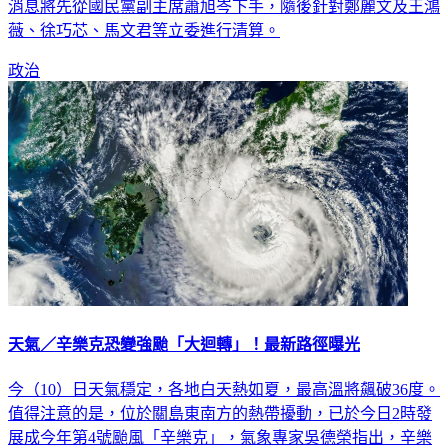
薇、徐巧芯、馬文君等立委進行清算。
政治
天氣／辛樂克恐變強颱「大迴轉」！最新路徑曝光
今（10）日天氣穩定，各地白天熱如夏，最高溫將飆破36度。
值得注意的是，位於關島東南方的熱帶擾動，已於今日2時發
展成今年第4號颱風「辛樂克」，氣象專家吳德榮指出，辛樂
克將持續增強至強颱，未來更恐怕會「大迴轉」，最新路徑曝