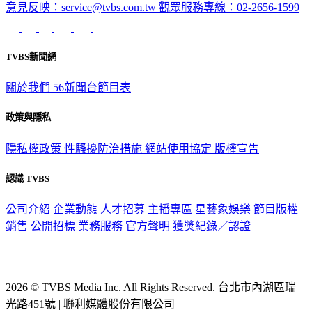
TVBS新聞網
關於我們
56新聞台節目表
政策與隱私
隱私權政策
性騷擾防治措施
網站使用協定
版權宣告
認識 TVBS
公司介紹
企業動態
人才招募
主播專區
星藝象娛樂
節目版權
銷售
公開招標
業務服務
官方聲明
獲獎紀錄／認證
2026 © TVBS Media Inc. All Rights Reserved. 台北市內湖區瑞
光路451號 | 聯利媒體股份有限公司