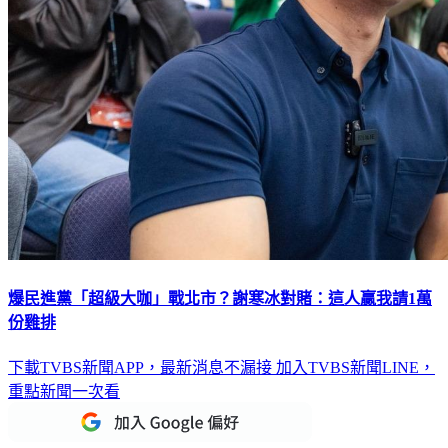
爆民進黨「超級大咖」戰北市？謝寒冰對賭：這人贏我請1萬
份雞排
下載TVBS新聞APP，最新消息不漏接
加入TVBS新聞LINE，
重點新聞一次看