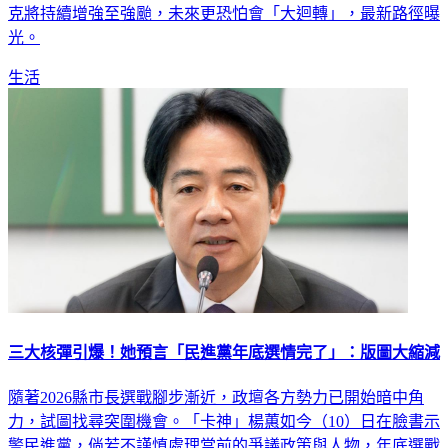
光。
生活
三大核彈引爆！她預言「民進黨年底選情完了」：版圖大縮減
隨著2026縣市長選戰腳步漸近，政壇各方勢力已開始暗中角
力，試圖找尋突圍機會。「卡神」楊蕙如今（10）日在臉書示
警民進黨，倘若不謹慎處理當前的爭議政策與人物，年底選戰
恐將引爆「三顆核彈」，不僅會讓原本有望收復的縣市生機全