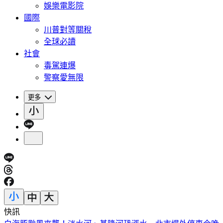
娛樂電影院
國際
川普對等關稅
全球必讀
社會
毒駕連爆
警察愛無限
更多
快訊