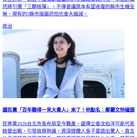
無，現有的5縣市版圖恐怕也會大縮減。
政治
國民黨「百年難得一見大貴人」來了！他點名：鄭麗文快磕頭
民進黨2026台北市長布局至今難產，盛傳立委沈伯洋可能代表
綠營出戰，引發政壇熱議。資深媒體人吳子嘉語出驚人，直言
沈伯洋若最終獲得提名，其效應將不只局限於台北市，甚至可