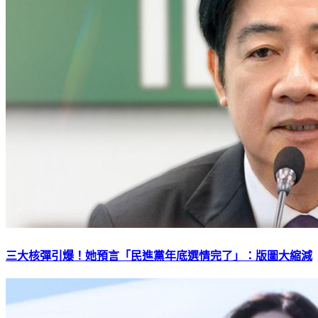
三大核彈引爆！她預言「民進黨年底選情完了」：版圖大縮減