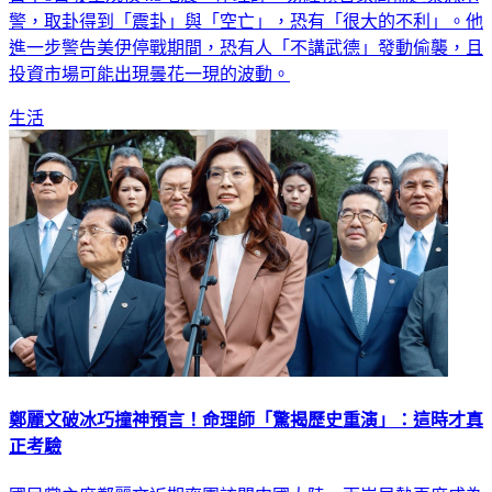
進一步警告美伊停戰期間，恐有人「不講武德」發動偷襲，且
投資市場可能出現曇花一現的波動。
生活
鄭麗文破冰巧撞神預言！命理師「驚揭歷史重演」：這時才真
正考驗
國民黨主席鄭麗文近期率團訪問中國大陸，兩岸局勢再度成為