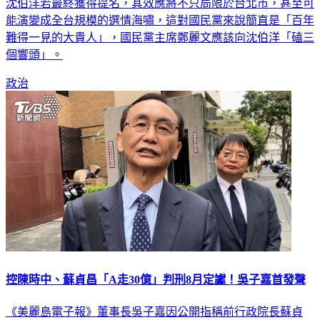
能演變成全台規模的選情海嘯，這對國民黨來說簡直是「百年
難得一見的大貴人」，國民黨主席鄭麗文應該向沈伯洋「磕三
個響頭」。
政治
控陳時中、蘇貞昌「A走30億」判刑8月定讞！吳子嘉首發聲
《美麗島電子報》董事長吳子嘉因公開指稱前行政院長蘇貞
昌、前衛福部長陳時中於採購BNT疫苗時「貪污1億美元」，