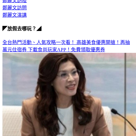
鄭麗文訪問
鄭麗文演講
◤放假去哪玩？◢
全台熱門活動、人氣攻略一次看！
高雄美食優惠開搶！再抽
萬元住宿券
下載食尚玩家APP！免費領取優惠券