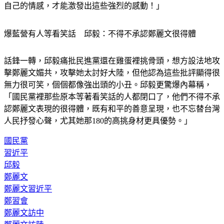
爆藍營有人等看笑話　邱毅：不得不承認鄭麗文很得體
話鋒一轉，邱毅痛批民進黨還在雞蛋裡挑骨頭，想方設法地攻
擊鄭麗文媚共，攻擊她太討好大陸，但他認為這些批評顯得很
無力很可笑，個個都像強出頭的小丑。邱毅更驚爆內幕稱，
「國民黨裡那些原本等著看笑話的人都閉口了，他們不得不承
認鄭麗文表現的很得體，既有和平的善意呈現，也不忘替台灣
人民抒發心聲，尤其她那180的高挑身材更具優勢。」
國民黨
習近平
邱毅
鄭麗文
鄭麗文習近平
鄭習會
鄭麗文訪中
鄭麗文訪陸