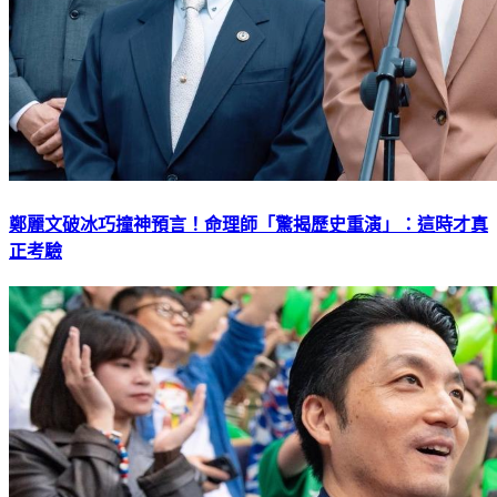
鄭麗文破冰巧撞神預言！命理師「驚揭歷史重演」：這時才真
正考驗