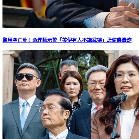
驚現空亡卦！命理師示警「美伊有人不講武德」恐偷襲轟炸