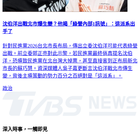
沈伯洋出戰北市爆生變？他揭「綠營內部1訊號」：這派系出
手了
針對民進黨2026台北市長布局，傳出立委沈伯洋可能代表綠營
出戰。前立委郭正亮對此示警，若民進黨最終倘真提名沈伯
洋，恐導致民進黨在北台灣大掉票，甚至直接害到正布局新北
市長的蘇巧慧。資深媒體人吳子嘉更斷言沈伯洋戰北市傳生
變，背後主導策動的勢力百分之百絕對是「這派系」。
政治
深入時事，一觸即見
意見反映：service@tvbs.com.tw
觀眾服務專線：02-2656-1599