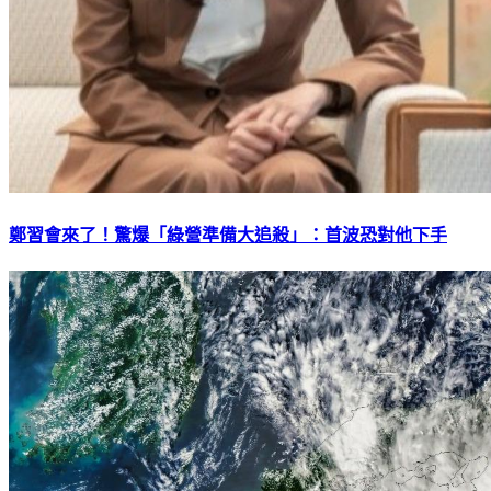
鄭習會來了！驚爆「綠營準備大追殺」：首波恐對他下手