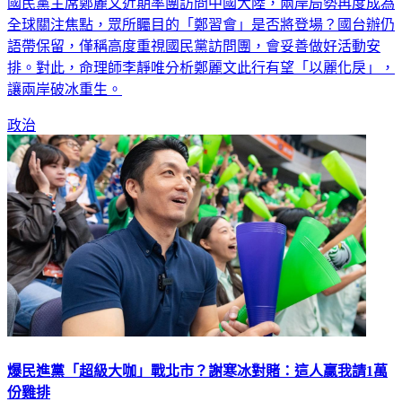
全球關注焦點，眾所矚目的「鄭習會」是否將登場？國台辦仍
語帶保留，僅稱高度重視國民黨訪問團，會妥善做好活動安
排。對此，命理師李靜唯分析鄭麗文此行有望「以麗化戾」，
讓兩岸破冰重生。
政治
爆民進黨「超級大咖」戰北市？謝寒冰對賭：這人贏我請1萬
份雞排