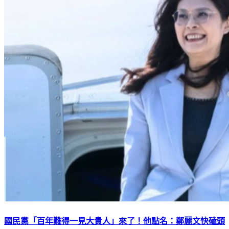
國民黨「百年難得一見大貴人」來了！他點名：鄭麗文快磕頭