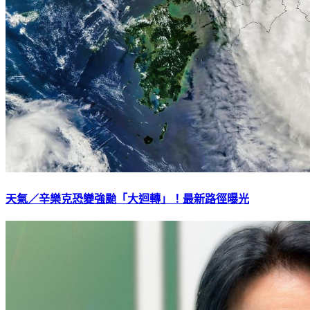
天氣／辛樂克恐變強颱「大迴轉」！最新路徑曝光