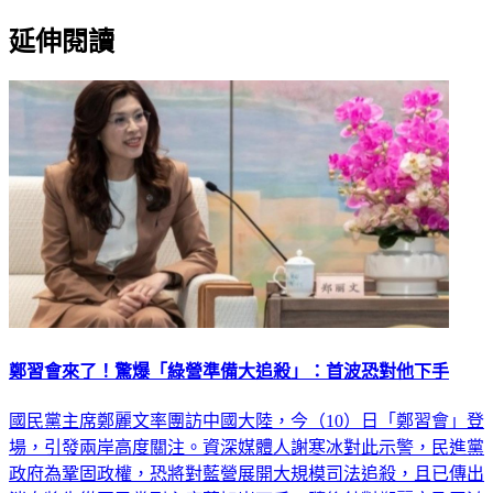
延伸閱讀
鄭習會來了！驚爆「綠營準備大追殺」：首波恐對他下手
國民黨主席鄭麗文率團訪中國大陸，今（10）日「鄭習會」登
場，引發兩岸高度關注。資深媒體人謝寒冰對此示警，民進黨
政府為鞏固政權，恐將對藍營展開大規模司法追殺，且已傳出
消息將先從國民黨副主席蕭旭岑下手，隨後針對鄭麗文及王鴻