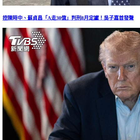
控陳時中、蘇貞昌「A走30億」判刑8月定讞！吳子嘉首發聲