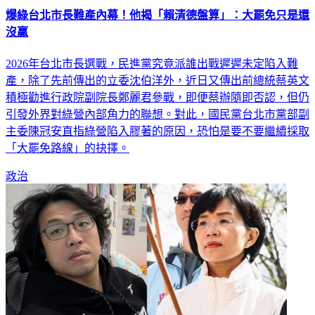
沒贏
2026年台北市長選戰，民進黨究竟派誰出戰遲遲未定陷入難
產，除了先前傳出的立委沈伯洋外，近日又傳出前總統蔡英文
積極勸進行政院副院長鄭麗君參戰，即便蔡辦隨即否認，但仍
引發外界對綠營內部角力的聯想。對此，國民黨台北市黨部副
主委陳冠安直指綠營陷入膠著的原因，恐怕是要不要繼續採取
「大罷免路線」的抉擇。
政治