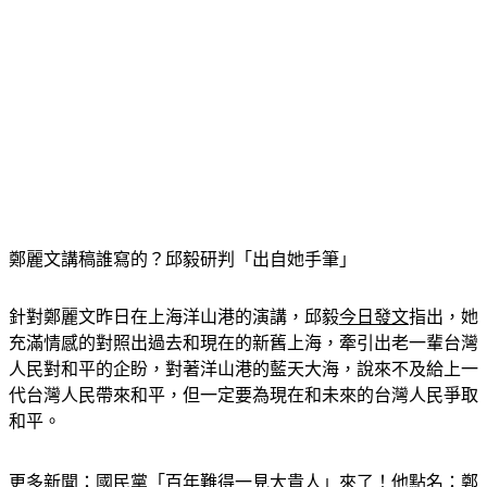
鄭麗文講稿誰寫的？邱毅研判「出自她手筆」
針對鄭麗文昨日在上海洋山港的演講，邱毅
今日發文
指出，她
充滿情感的對照出過去和現在的新舊上海，牽引出老一輩台灣
人民對和平的企盼，對著洋山港的藍天大海，說來不及給上一
代台灣人民帶來和平，但一定要為現在和未來的台灣人民爭取
和平。
更多新聞：
國民黨「百年難得一見大貴人」來了！他點名：鄭
麗文快磕頭