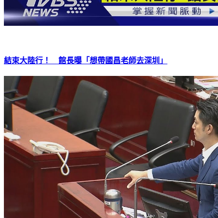
結束大陸行！ 館長曝「想帶國昌老師去深圳」