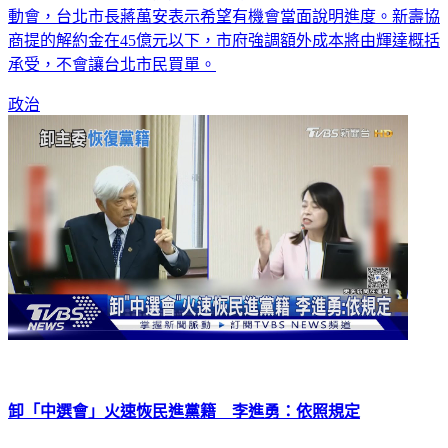
動會，台北市長蔣萬安表示希望有機會當面說明進度。新壽協
商提的解約金在45億元以下，市府強調額外成本將由輝達概括
承受，不會讓台北市民買單。
政治
卸「中選會」火速恢民進黨籍 李進勇：依照規定