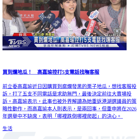
買到爛地瓜！ 高嘉瑜控打5支電話找嘸客服
前立委高嘉瑜近日因購買到腐爛發黑的栗子地瓜，想找客服投
訴，打了五支不同電話是求助無門，最後決定前往大賣場投
訴。高嘉瑜表示，此事也被外界解讀為她重返港湖選議員的策
略性動作，而高嘉瑜本人則表示，是兩回事，但重申將在2026
年選舉中不缺席，表明「哪裡跌倒哪裡爬起」的決心。
生活