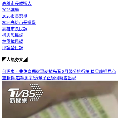
高雄市長候選人
2026選舉
2026市長選舉
2026高雄市長選舉
高雄市長民調
柯志恩民調
林岱樺民調
邱議瑩民調
◤人氣夯文◢
何潤東、曹佑寧獨家專訪搶先看
8月緣分排行榜 這星座遇見心
靈夥伴
超準測字!這輩子正緣何時會出現