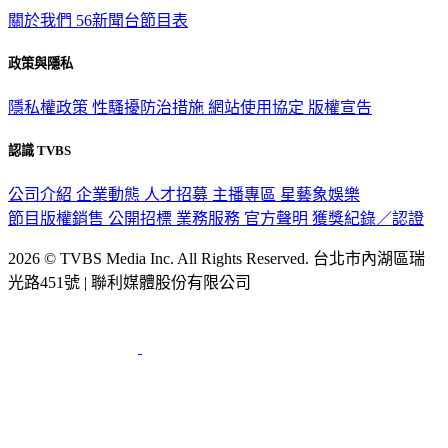
關於我們
56新聞台節目表
政策與隱私
隱私權政策
性騷擾防治措施
網站使用協定
版權宣告
認識 TVBS
公司介紹
企業動態
人才招募
主播專區
星藝象娛樂
節目版權銷售
公開招標
業務服務
官方聲明
獲獎紀錄／認證
2026 © TVBS Media Inc. All Rights Reserved. 台北市內湖區瑞
光路451號 | 聯利媒體股份有限公司