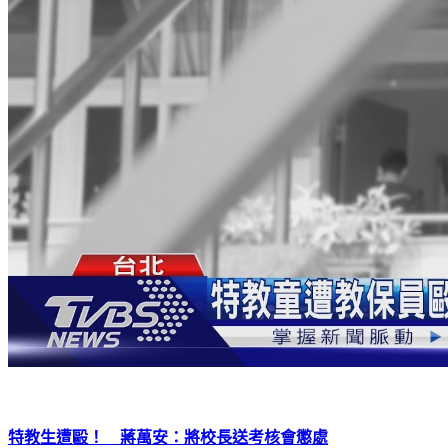
特教生遭毆！ 蔣萬安：將校長送考核會懲處