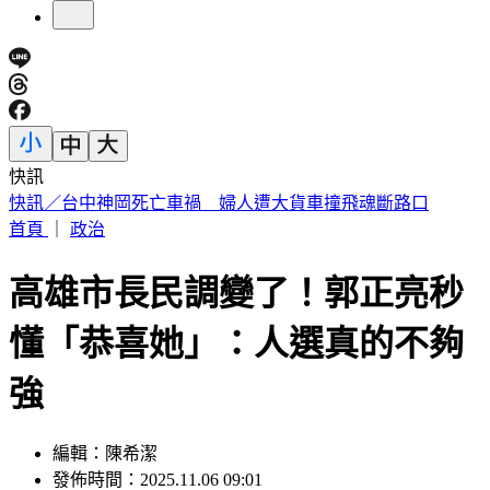
快訊
不受美股影響！台股開盤漲逾400點 台積電暫報2390元
首頁
｜
政治
高雄市長民調變了！郭正亮秒
懂「恭喜她」：人選真的不夠
強
編輯：陳希潔
發佈時間：2025.11.06 09:01