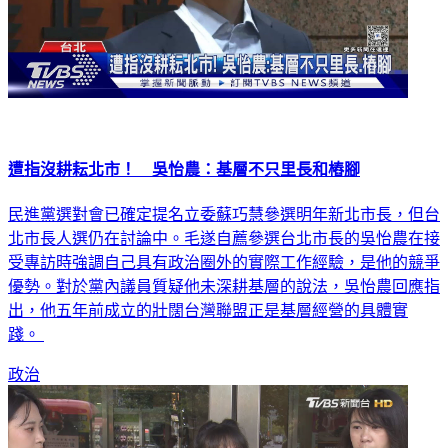
遭指沒耕耘北市！ 吳怡農：基層不只里長和樁腳
民進黨選對會已確定提名立委蘇巧慧參選明年新北市長，但台
北市長人選仍在討論中。毛遂自薦參選台北市長的吳怡農在接
受專訪時強調自己具有政治圈外的實際工作經驗，是他的競爭
優勢。對於黨內議員質疑他未深耕基層的說法，吳怡農回應指
出，他五年前成立的壯闊台灣聯盟正是基層經營的具體實
踐。
政治