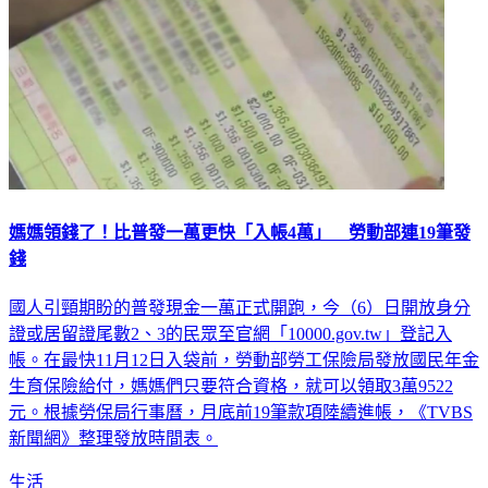
媽媽領錢了！比普發一萬更快「入帳4萬」 勞動部連19筆發
錢
國人引頸期盼的普發現金一萬正式開跑，今（6）日開放身分
證或居留證尾數2、3的民眾至官網「10000.gov.tw」登記入
帳。在最快11月12日入袋前，勞動部勞工保險局發放國民年金
生育保險給付，媽媽們只要符合資格，就可以領取3萬9522
元。根據勞保局行事曆，月底前19筆款項陸續進帳，《TVBS
新聞網》整理發放時間表。
生活