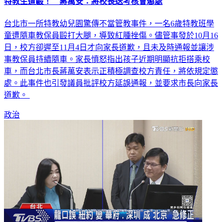
特教生遭毆！ 蔣萬安：將校長送考核會懲處
台北市一所特教幼兒園驚傳不當管教事件，一名6歲特教班學
童遭隨車教保員毆打大腿，導致紅腫挫傷。儘管事發於10月16
日，校方卻遲至11月4日才向家長道歉，且未及時通報並讓涉
事教保員持續隨車。家長憤怒指出孩子近期明顯抗拒搭乘校
車，而台北市長蔣萬安表示正積極調查校方責任，將依規定懲
處。此事件也引發議員批評校方延誤通報，並要求市長向家長
道歉。
政治