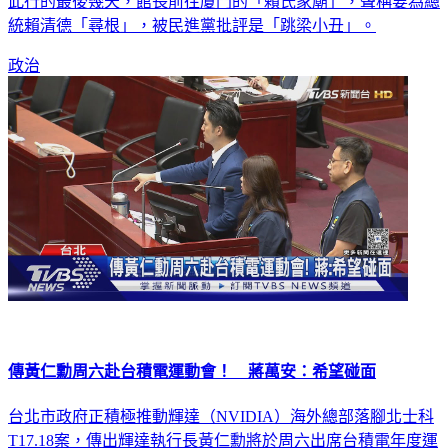
此行的最後幾天，館長前往廈門的「賴氏家廟」，聲稱要為總
統賴清德「尋根」，被民進黨批評是「跳梁小丑」。
政治
傳黃仁勳周六赴台積電運動會！ 蔣萬安：希望碰面
台北市政府正積極推動輝達（NVIDIA）海外總部落腳北士科
T17.18案，傳出輝達執行長黃仁勳將於周六出席台積電年度運