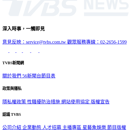
深入時事，一觸即見
意見反映：service@tvbs.com.tw
觀眾服務專線：02-2656-1599
TVBS新聞網
關於我們
56新聞台節目表
政策與隱私
隱私權政策
性騷擾防治措施
網站使用協定
版權宣告
認識 TVBS
公司介紹
企業動態
人才招募
主播專區
星藝象娛樂
節目版權