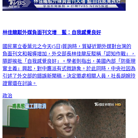
林佳龍駁外媒負面刊文增 藍：自我感覺良好
國民黨立委葉元之今天(5日)質詢時，質疑近期外媒對台灣的
負面刊文和報導增加，外交部長林佳龍反駁稱「認知作戰」，
隨即挨批「自我感覺良好」。學者則指出，美國內部「防衛現
實主義」興起，對中鷹派有式微跡象。於此同時，中央社因為
引述了外交部的錯誤新聞稿，決定懲處相關人員，社長胡婉玲
證實還在討論。
政治