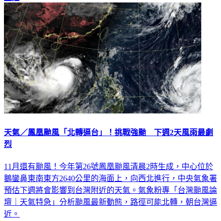
天氣／鳳凰颱風「北轉逼台」！挑戰強颱 下週2天風雨最劇
烈
11月還有颱風！今年第26號鳳凰颱風清晨2時生成，中心位於
鵝鑾鼻東南東方2640公里的海面上，向西北進行，中央氣象署
預估下週將會影響到台灣附近的天氣。氣象粉專「台灣颱風論
壇｜天氣特急」分析颱風最新動態，路徑可能北轉，朝台灣逼
近。