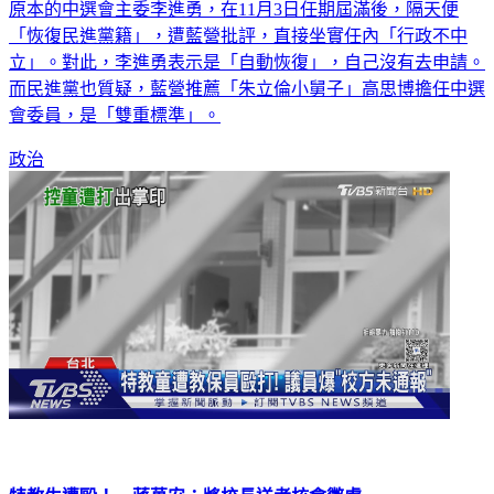
原本的中選會主委李進勇，在11月3日任期屆滿後，隔天便
「恢復民進黨籍」，遭藍營批評，直接坐實任內「行政不中
立」。對此，李進勇表示是「自動恢復」，自己沒有去申請。
而民進黨也質疑，藍營推薦「朱立倫小舅子」高思博擔任中選
會委員，是「雙重標準」。
政治