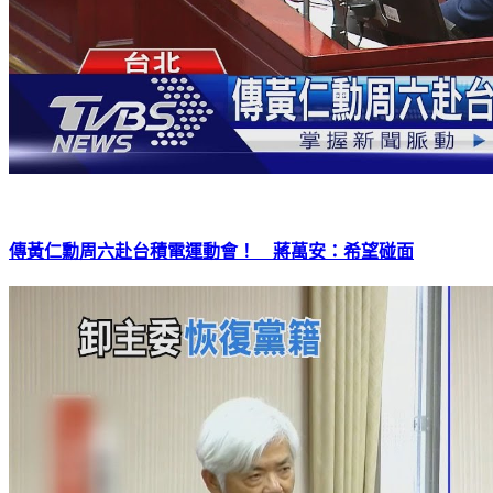
傳黃仁勳周六赴台積電運動會！ 蔣萬安：希望碰面