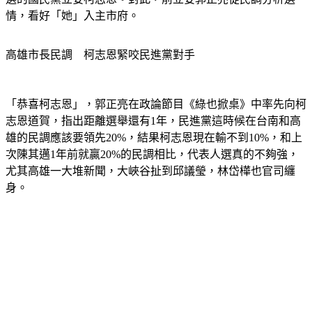
情，看好「她」入主市府。
高雄市長民調　柯志恩緊咬民進黨對手
「恭喜柯志恩」，郭正亮在政論節目《綠也掀桌》中率先向柯
志恩道賀，指出距離選舉還有1年，民進黨這時候在台南和高
雄的民調應該要領先20%，結果柯志恩現在輸不到10%，和上
次陳其邁1年前就贏20%的民調相比，代表人選真的不夠強，
尤其高雄一大堆新聞，大峽谷扯到邱議瑩，林岱樺也官司纏
身。