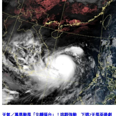
天氣／鳳凰颱風「北轉逼台」！挑戰強颱 下週2天風雨最劇