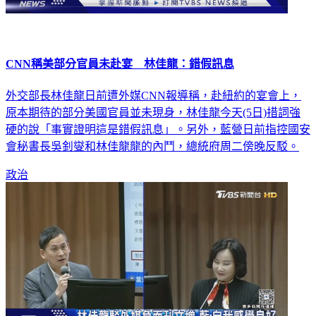
CNN稱美部分官員未赴宴 林佳龍：錯假訊息
外交部長林佳龍日前遭外媒CNN報導稱，赴紐約的宴會上，
原本期待的部分美國官員並未現身，林佳龍今天(5日)措詞強
硬的說「事實證明這是錯假訊息」。另外，藍營日前指控國安
會秘書長吳釗燮和林佳龍龍的內鬥，總統府周二傍晚反駁。
政治