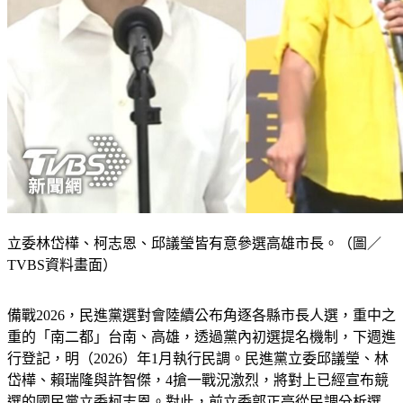
立委林岱樺、柯志恩、邱議瑩皆有意參選高雄市長。（圖／
TVBS資料畫面）
備戰2026，民進黨選對會陸續公布角逐各縣市長人選，重中之
重的「南二都」台南、高雄，透過黨內初選提名機制，下週進
行登記，明（2026）年1月執行民調。民進黨立委邱議瑩、林
岱樺、賴瑞隆與許智傑，4搶一戰況激烈，將對上已經宣布競
選的國民黨立委柯志恩。對此，前立委郭正亮從民調分析選