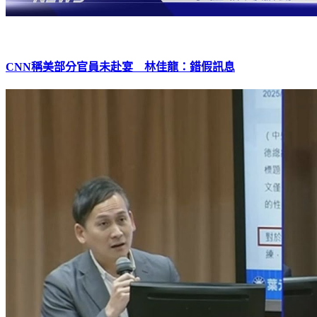
CNN稱美部分官員未赴宴 林佳龍：錯假訊息