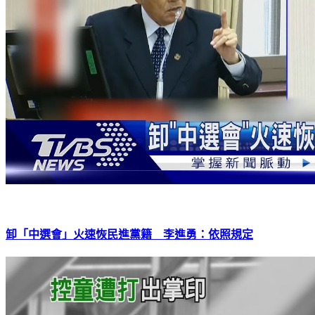
卸「中選會」火速恢民進黨籍 李進勇：依照規定