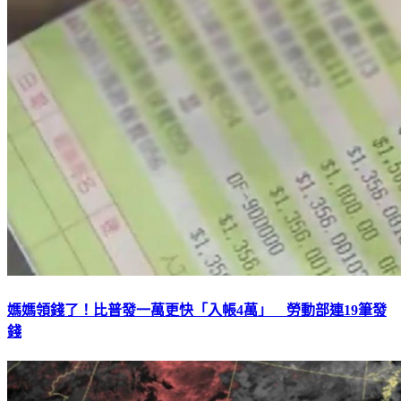
媽媽領錢了！比普發一萬更快「入帳4萬」 勞動部連19筆發
錢