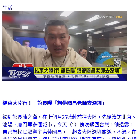
生活
結束大陸行！ 館長曝「想帶國昌老師去深圳」
網紅館長陳之漢，在上個月25號赴前往大陸，先後造訪北京、
瀋陽、廈門等多個城市；今天（5）傍晚返回台灣，他透露，
自己想找民眾黨主席黃國昌，一起去大陸深圳旅遊。不過，在