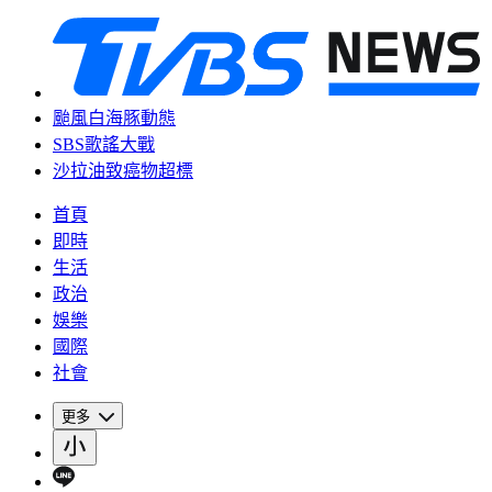
颱風白海豚動態
SBS歌謠大戰
沙拉油致癌物超標
首頁
即時
生活
政治
娛樂
國際
社會
更多