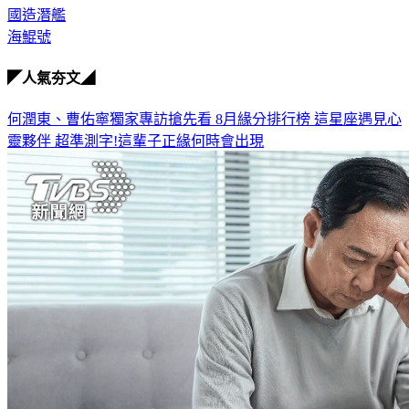
國造潛艦
海鯤號
◤人氣夯文◢
何潤東、曹佑寧獨家專訪搶先看
8月緣分排行榜 這星座遇見心
靈夥伴
超準測字!這輩子正緣何時會出現