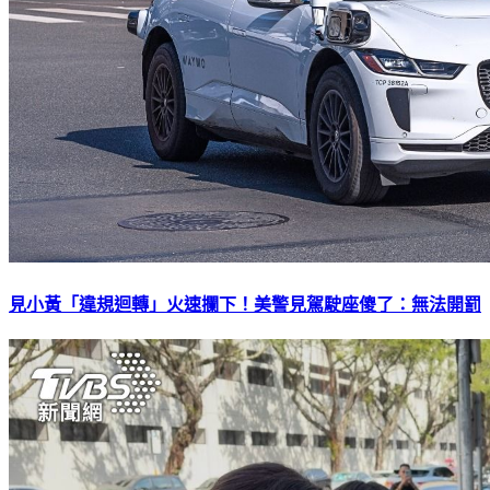
見小黃「違規迴轉」火速攔下！美警見駕駛座傻了：無法開罰