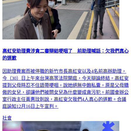
高虹安助理費涉貪二審辯結哽咽了 前助理喊話：欠我們真心
的道歉
因助理費案而被停職的新竹市長高虹安以及4名前高辦助理，
今（30）日上午來台灣高等法院開庭，今天辯論終結。高虹安
提到父母時忍不住語帶哽咽，說她絕無中飽私囊，原是父母驕
傲的女兒，卻讓他們被問女兒為什麼變成貪污犯。前國會辦公
室行政主任黃惠玟則說，高虹安欠我們4人真心的道歉。合議
庭諭知12月16日上午宣判。
社會