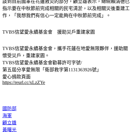
談到目前國軍在花蓮救災的部分，顧立雄表示，總統賴清德已
指示要在中秋節前完成相關的民宅清淤，以及相關災後重建工
作，「我想我們有信心一定能夠在中秋節前完成」。
TVBS信望愛永續基金會　援助災戶重建家園
TVBS信望愛永續基金會，攜手花蓮在地愛無限夥伴，援助關
懷受災戶，重建家園。
TVBS信望愛永續基金會勸募許可字號/
第五屆分享愛無限「衛部救字第1131363926號」
愛心捐款頁面  
https://reurl.cc/xLzZYe
國防部
海軍
顧立雄
黃曙光