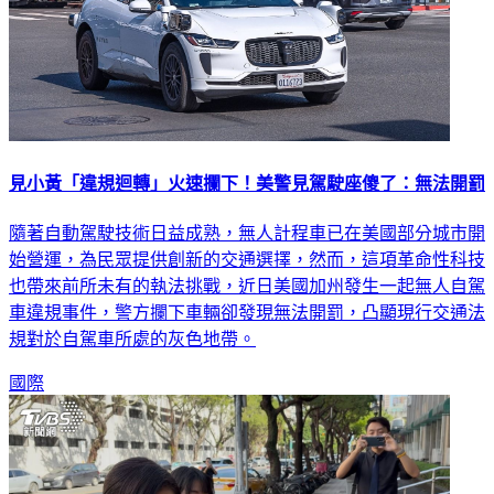
見小黃「違規迴轉」火速攔下！美警見駕駛座傻了：無法開罰
隨著自動駕駛技術日益成熟，無人計程車已在美國部分城市開
始營運，為民眾提供創新的交通選擇，然而，這項革命性科技
也帶來前所未有的執法挑戰，近日美國加州發生一起無人自駕
車違規事件，警方攔下車輛卻發現無法開罰，凸顯現行交通法
規對於自駕車所處的灰色地帶。
國際