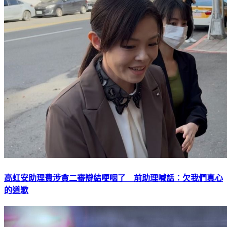
高虹安助理費涉貪二審辯結哽咽了 前助理喊話：欠我們真心
的道歉