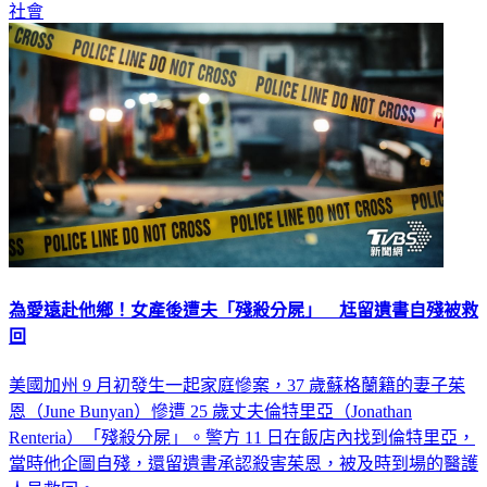
社會
為愛遠赴他鄉！女產後遭夫「殘殺分屍」 尪留遺書自殘被救
回
美國加州 9 月初發生一起家庭慘案，37 歲蘇格蘭籍的妻子茱
恩（June Bunyan）慘遭 25 歲丈夫倫特里亞（Jonathan
Renteria）「殘殺分屍」。警方 11 日在飯店內找到倫特里亞，
當時他企圖自殘，還留遺書承認殺害茱恩，被及時到場的醫護