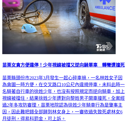
苗栗女貪方便違停！少年視線被擋又逆向騎單車 轉彎遭撞死
苗栗縣頭份市2023年3月發生一起心碎車禍，一名林姓女子因
為貪圖一時方便，在交叉路口10公尺內違規停車，未料此時一
名騎著自行車的徐姓少年，也沒有按照規定而逆向騎車，加上
視線被擋住，結果徐姓少年遭對向黎姓男子開車撞死，全案經
過2年多攻防審理，苗栗地院認為徐姓少年騎車行為是肇事主
因，因此難把錯全部歸到林女身上，一審依過失致死處林女6
月徒刑，得易科罰金，可上訴。