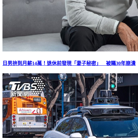
日男拚到月薪14萬！退休前發現「妻子秘密」 被瞞30年崩潰