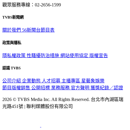
觀眾服務專線：02-2656-1599
TVBS新聞網
關於我們
56新聞台節目表
政策與隱私
隱私權政策
性騷擾防治措施
網站使用協定
版權宣告
認識 TVBS
公司介紹
企業動態
人才招募
主播專區
星藝象娛樂
節目版權銷售
公開招標
業務服務
官方聲明
獲獎紀錄／認證
2026 © TVBS Media Inc. All Rights Reserved. 台北市內湖區瑞
光路451號 | 聯利媒體股份有限公司