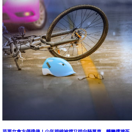
苗栗女貪方便違停！少年視線被擋又逆向騎單車 轉彎遭撞死