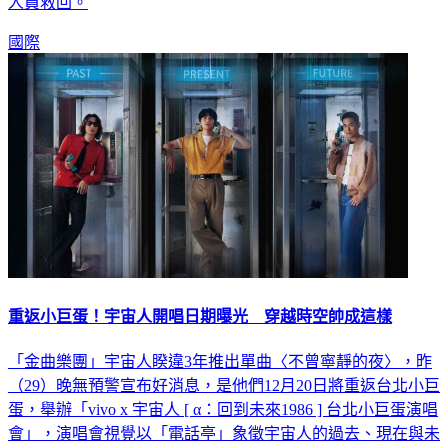
人員救回。
國際
重返小巨蛋！宇宙人開唱日期曝光 穿越時空帥成這樣
「金曲樂團」宇宙人睽違3年推出單曲〈不曾寧靜的夜〉，昨
（29）晚無預警宣布好消息，是他們12月20日將重返台北小巨
蛋，舉辦「vivo x 宇宙人 [ α：回到未來1986 ] 台北小巨蛋演唱
會」，演唱會視覺以「電話亭」象徵宇宙人的過去、現在與未