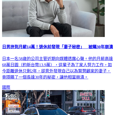
日男拚到月薪14萬！退休前發現「妻子秘密」 被瞞30年崩潰
日本一名58歲的公司主管近期向媒體透露心聲。他的月薪高達
68萬日圓（約新台幣13.9萬），這輩子為了家人努力工作，如
今距離退休只剩2年，卻意外發現自己以為賢慧顧家的妻子，
竟隱瞞了一個長達30年的秘密，讓他相當崩潰。
國際