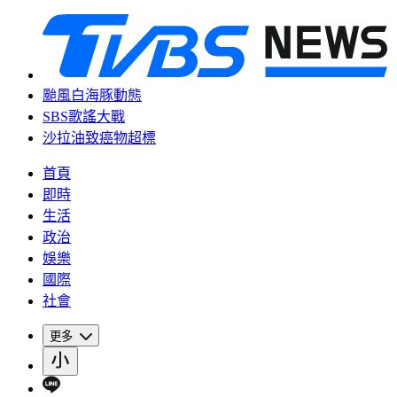
颱風白海豚動態
SBS歌謠大戰
沙拉油致癌物超標
首頁
即時
生活
政治
娛樂
國際
社會
更多