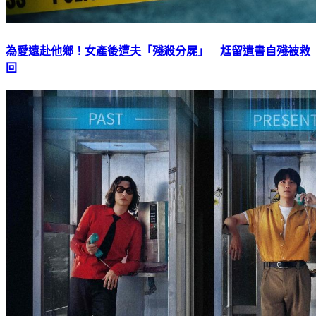
為愛遠赴他鄉！女產後遭夫「殘殺分屍」 尪留遺書自殘被救
回