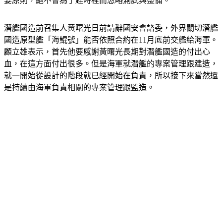
要原則，絕不會為了趕時程而忽略測試與整備。
潛艦國造前召集人黃曙光日前請辭國安會諮委，外界關切潛艦
國造原型艦「海鯤號」能否依照合約在11月底前交艦給海軍。
顧立雄表示，首先他要感謝黃曙光長期對潛艦國造的付出心
血，在這方面付出很多。但是海軍就潛艦的專案管理跟建造，
就一開始從設計的階段就已經開始在負責，所以接下來當然還
是持續由海軍負責相關的專案管理跟監造。