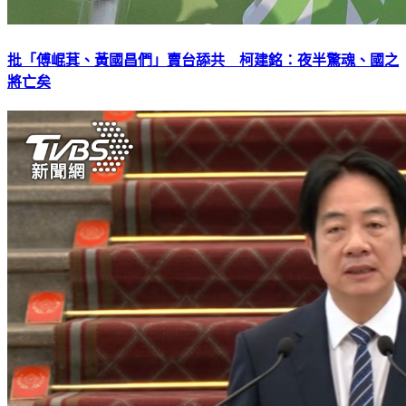
批「傅崐萁、黃國昌們」賣台舔共 柯建銘：夜半驚魂、國之
將亡矣