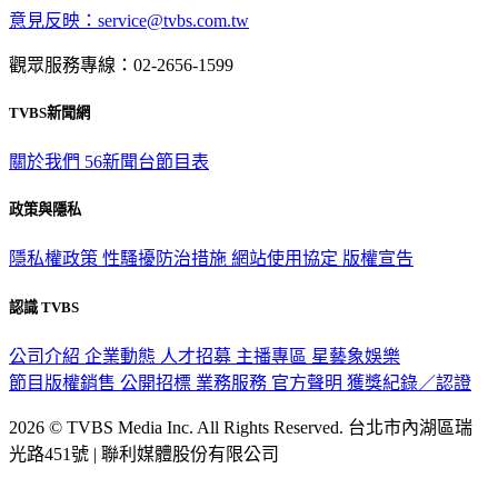
意見反映：service@tvbs.com.tw
觀眾服務專線：02-2656-1599
TVBS新聞網
關於我們
56新聞台節目表
政策與隱私
隱私權政策
性騷擾防治措施
網站使用協定
版權宣告
認識 TVBS
公司介紹
企業動態
人才招募
主播專區
星藝象娛樂
節目版權銷售
公開招標
業務服務
官方聲明
獲獎紀錄／認證
2026 © TVBS Media Inc. All Rights Reserved. 台北市內湖區瑞
光路451號 | 聯利媒體股份有限公司