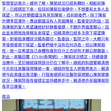
智傑受訪表示，據他了解，陳菊狀況已經有轉好，相較前陣
子，已經穩定下來，但目前陳菊在復健中，不想要有太多人去
探望， 所以近期都還沒有見到陳菊，目前綠委們，除了陳菊
外甥李昆澤外，應該都還沒有人見過陳菊。監委受訪則說，因
為陳菊的家人希望讓她好好靜養復健，不願外界過度關心，因
此並未開放政壇親友來探望，但賴清德已經多次南下探望陳
菊，對菊姐身體狀況頗為關切。監委說，監院之中，大概只有
李俊俋曾南下探望，監委們幾乎沒有任何消息，但以陳菊個
性，她一定希望自己身體恢復到百分之百狀態才願公開露面。
對此，高醫回覆《TVBS新聞網》，陳菊狀況穩定、持續復健
治療中，至於總統探視部分仍在了解中。總統府則證實賴清德
今天前往高醫探視陳菊一事，總統府發言人郭雅慧表示，賴清
德今赴高雄出席活動，行程後順道前往醫院探視關心陳菊健康
狀況，陳菊院長恢復穩定並持續進步中，賴清德亦祝福陳菊院
長早日康復。
政治