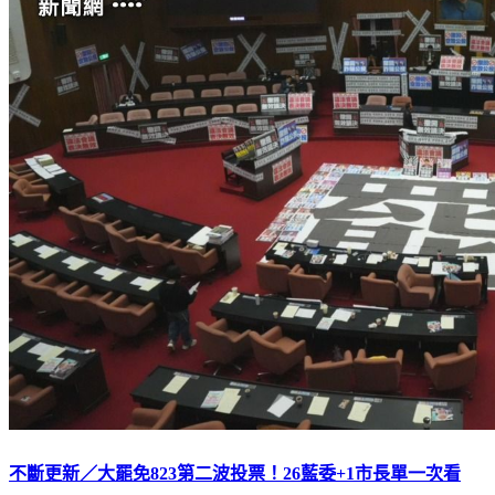
不斷更新／大罷免823第二波投票！26藍委+1市長單一次看