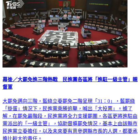
幕後／大罷免進三階熱戰 民進黨各區將「進駐一級主管」親
督軍
大罷免邁向三階，藍綠立委罷免二階呈現「31：0」，藍罷綠
「掛蛋」情況下，民進黨乘勝追擊，喊出「大投票」。據了
解，在罷免最階段，民進黨將全力支援罷團，各區更將進駐由
黨派出的「一級主管」，協助督導罷免情況，基本上由該縣市
民進黨立委擔任，以及未來要有意參選縣市長的人選，都要承
擔比較大的責任。