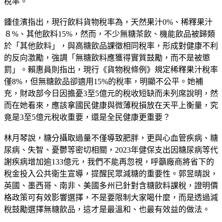
稅率。
鍾佳濱指出，現行飲料貨物稅率為，天然果汁0%、稀釋果汁
８%、其他飲料15%，然而，不少無糖茶飲、機能飲品被歸類
於「其他飲料」，與高糖飲品課徵相同稅率，形成對健康不利
的反向激勵，強調「無糖飲料應獲得實質鼓勵，而不是被懲
罰」。賴惠員則指出，現行《貨物稅條例》規定稀釋果汁稅率
僅8%，但無糖飲品卻適用15%的稅率，明顯不公平。她補
充，財政部今日因擔憂3至5億元的稅收短缺而未列席說明，然
而在她看來，應該拿國民健康與微薄稅損放在天平上衡量，究
竟是3至5億元稅收重要，還是全民健康更重要？
林月琴說，糖分攝取過量不僅導致肥胖，更與心血管疾病、糖
尿病、失智、憂鬱等密切相關，2023年健保支出因糖尿病等代
謝疾病增加逾133億元，我們不能再忽視，呼籲廠商將省下的
稅金投入公共衛生宣導，提醒民眾減糖的重要性。郭昱晴說，
英國、墨西哥、南非、美國多州已針對含糖飲料課稅，證明價
格政策可有效影響選擇，不是要限制大家喝什麼，而是透過減
稅鼓勵選擇無糖飲品，這才是最溫和、也最有效益的做法。