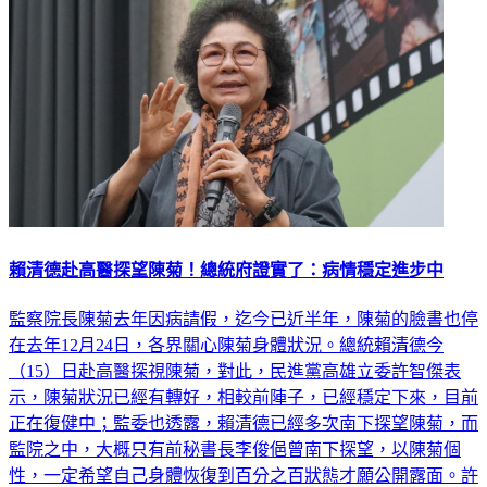
賴清德赴高醫探望陳菊！總統府證實了：病情穩定進步中
監察院長陳菊去年因病請假，迄今已近半年，陳菊的臉書也停
在去年12月24日，各界關心陳菊身體狀況。總統賴清德今
（15）日赴高醫探視陳菊，對此，民進黨高雄立委許智傑表
示，陳菊狀況已經有轉好，相較前陣子，已經穩定下來，目前
正在復健中；監委也透露，賴清德已經多次南下探望陳菊，而
監院之中，大概只有前秘書長李俊俋曾南下探望，以陳菊個
性，一定希望自己身體恢復到百分之百狀態才願公開露面。許