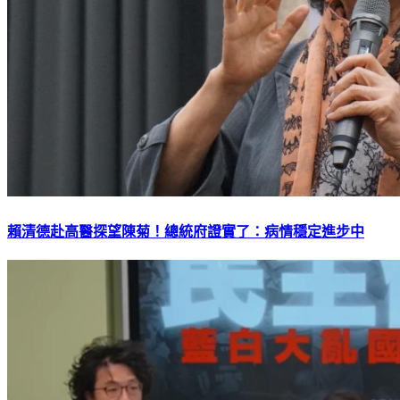
賴清德赴高醫探望陳菊！總統府證實了：病情穩定進步中