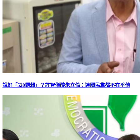
說好「520罷賴」？許智傑酸朱立倫：連國民黨都不在乎他