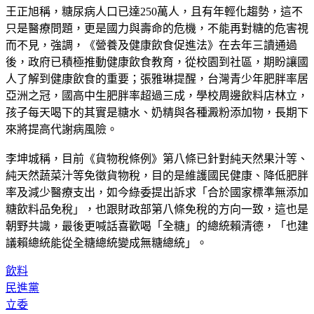
王正旭稱，糖尿病人口已達250萬人，且有年輕化趨勢，這不
只是醫療問題，更是國力與壽命的危機，不能再對糖的危害視
而不見，強調，《營養及健康飲食促進法》在去年三讀通過
後，政府已積極推動健康飲食教育，從校園到社區，期盼讓國
人了解到健康飲食的重要；張雅琳提醒，台灣青少年肥胖率居
亞洲之冠，國高中生肥胖率超過三成，學校周邊飲料店林立，
孩子每天喝下的其實是糖水、奶精與各種澱粉添加物，長期下
來將提高代謝病風險。
李坤城稱，目前《貨物稅條例》第八條已針對純天然果汁等、
純天然蔬菜汁等免徵貨物稅，目的是維護國民健康、降低肥胖
率及減少醫療支出，如今綠委提出訴求「合於國家標準無添加
糖飲料品免稅」，也跟財政部第八條免稅的方向一致，這也是
朝野共識，最後更喊話喜歡喝「全糖」的總統賴清德，「也建
議賴總統能從全糖總統變成無糖總統」。
飲料
民進黨
立委