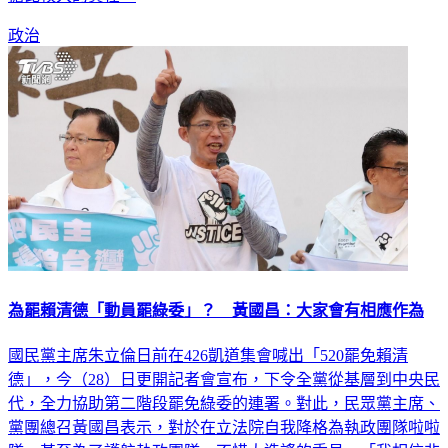
政治
為罷賴清德「動員罷綠委」？ 黃國昌：大家會有相應作為
國民黨主席朱立倫日前在426凱道集會喊出「520罷免賴清
德」，今（28）日更開記者會宣布，下令全黨從基層到中央民
代，全力協助第二階段罷免綠委的連署。對此，民眾黨主席、
黨團總召黃國昌表示，對於在立法院自我降格為執政團隊啦啦