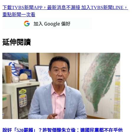
下載TVBS新聞APP，最新消息不漏接
加入TVBS新聞LINE，
重點新聞一次看
延伸閱讀
說好「520罷賴」？許智傑酸朱立倫：連國民黨都不在乎他