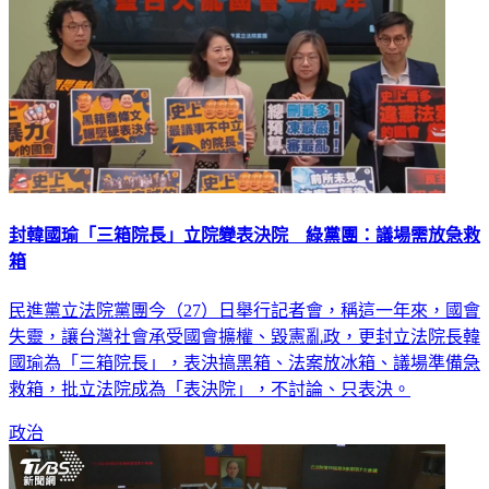
封韓國瑜「三箱院長」立院變表決院 綠黨團：議場需放急救
箱
民進黨立法院黨團今（27）日舉行記者會，稱這一年來，國會
失靈，讓台灣社會承受國會擴權、毀憲亂政，更封立法院長韓
國瑜為「三箱院長」，表決搞黑箱、法案放冰箱、議場準備急
救箱，批立法院成為「表決院」，不討論、只表決。
政治