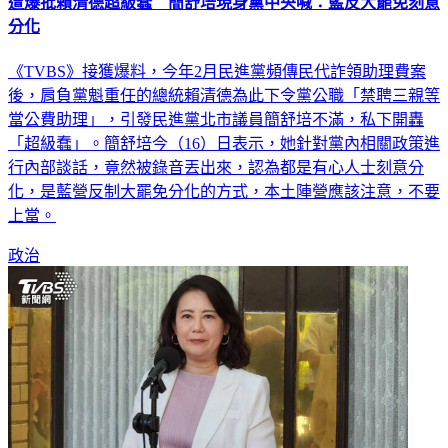
遭爆批賴清德超級蠢 簡舒培現身黨中央喊：藍反大罷免刻意
分化
《TVBS》接獲爆料，今年2月民進黨頻傳民代詐領助理費案
後，肩負黨魁重任的總統賴清德為此下令黨公職「禁聘三親等
當公費助理」，引發民進黨北市議員簡舒培不滿，私下開轟
「超級蠢」。簡舒培今（16）日表示，她針對黨內相關政策進
行內部談話，竟然被錄音丟出來，認為都是有心人士刻意分
化，是藍營反制大罷免分化的方式，本土陣營應該注意，不要
上當。
政治