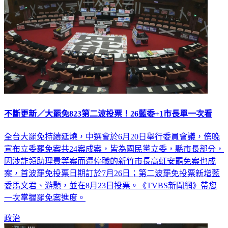
不斷更新／大罷免823第二波投票！26藍委+1市長單一次看
全台大罷免持續延燒，中選會於6月20日舉行委員會議，傍晚
宣布立委罷免案共24案成案，皆為國民黨立委，縣市長部分，
因涉詐領助理費等案而遭停職的新竹市長高虹安罷免案也成
案，首波罷免投票日期訂於7月26日；第二波罷免投票新增藍
委馬文君、游顥，並在8月23日投票。《TVBS新聞網》帶您
一次掌握罷免案進度。
政治