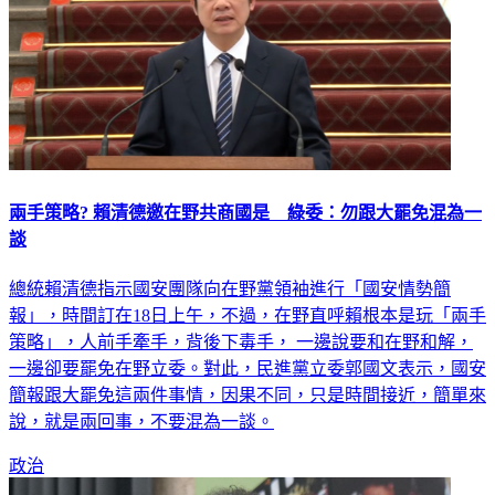
兩手策略? 賴清德邀在野共商國是 綠委：勿跟大罷免混為一
談
總統賴清德指示國安團隊向在野黨領袖進行「國安情勢簡
報」，時間訂在18日上午，不過，在野直呼賴根本是玩「兩手
策略」，人前手牽手，背後下毒手， 一邊說要和在野和解，
一邊卻要罷免在野立委。對此，民進黨立委郭國文表示，國安
簡報跟大罷免這兩件事情，因果不同，只是時間接近，簡單來
說，就是兩回事，不要混為一談。
政治