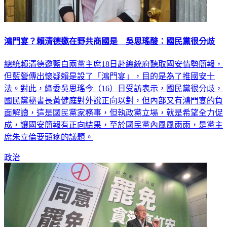
鴻門宴？賴清德邀在野共商國是 吳思瑤酸：國民黨很分歧
總統賴清德邀藍白兩黨主席18日赴總統府聽取國安情勢簡報，
但藍營傳出懷疑賴是設了「鴻門宴」，目的是為了推國安十
法。對此，綠委吳思瑤今（16）日受訪表示，國民黨很分歧，
國民黨秘書長黃健庭對外說正向以對，但內部又有鴻門宴的負
面解讀，這是國民黨家務事，但執政黨立場，就是希望全力促
成，讓國安簡報有正向結果，至於國民黨內風風雨雨，是黨主
席朱立倫要頭疼的議題。
政治