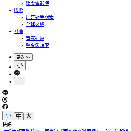
娛樂電影院
國際
川普對等關稅
全球必讀
社會
毒駕連爆
警察愛無限
更多
快訊