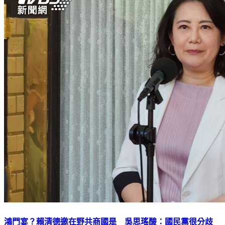
鴻門宴？賴清德邀在野共商國是 吳思瑤酸：國民黨很分歧