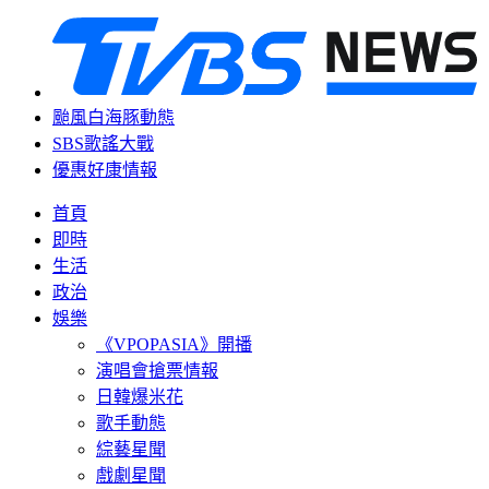
颱風白海豚動態
SBS歌謠大戰
優惠好康情報
首頁
即時
生活
政治
娛樂
《VPOPASIA》開播
演唱會搶票情報
日韓爆米花
歌手動態
綜藝星聞
戲劇星聞