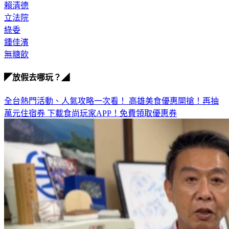
賴清德
立法院
綠委
鍾佳濱
無糖飲
◤放假去哪玩？◢
全台熱門活動、人氣攻略一次看！
高雄美食優惠開搶！再抽
萬元住宿券
下載食尚玩家APP！免費領取優惠券