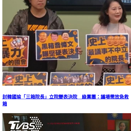
封韓國瑜「三箱院長」立院變表決院 綠黨團：議場需放急救
箱