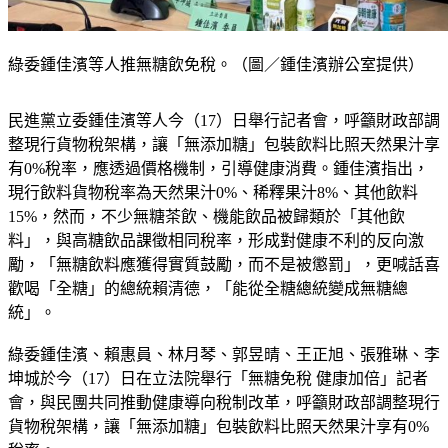
綠委鍾佳濱等人推無糖飲免稅。（圖／鍾佳濱辦公室提供）
民進黨立委鍾佳濱等人今（17）日舉行記者會，呼籲財政部調
整現行貨物稅架構，讓「無添加糖」包裝飲料比照天然果汁享
有0%稅率，應透過價格機制，引導健康消費。鍾佳濱指出，
現行飲料貨物稅率為天然果汁0%、稀釋果汁8%、其他飲料
15%，然而，不少無糖茶飲、機能飲品被歸類於「其他飲
料」，與高糖飲品課徵相同稅率，形成對健康不利的反向激
勵，「無糖飲料應獲得實質鼓勵，而不是被懲罰」，更喊話喜
歡喝「全糖」的總統賴清德，「能從全糖總統變成無糖總
統」。
綠委鍾佳濱、賴惠員、林月琴、郭昱晴、王正旭、張雅琳、李
坤城於今（17）日在立法院舉行「無糖免稅 健康加倍」記者
會，與民團共同推動健康導向稅制改革，呼籲財政部調整現行
貨物稅架構，讓「無添加糖」包裝飲料比照天然果汁享有0%