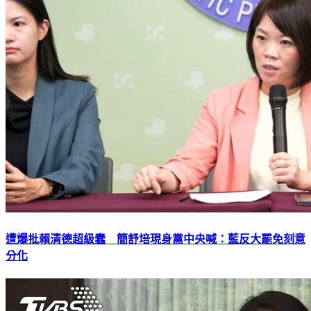
遭爆批賴清德超級蠢 簡舒培現身黨中央喊：藍反大罷免刻意
分化