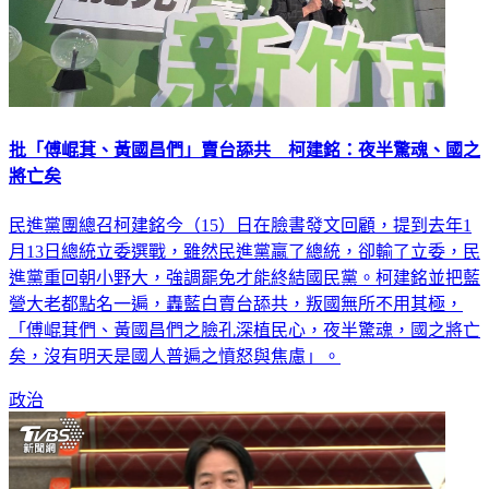
批「傅崐萁、黃國昌們」賣台舔共 柯建銘：夜半驚魂、國之
將亡矣
民進黨團總召柯建銘今（15）日在臉書發文回顧，提到去年1
月13日總統立委選戰，雖然民進黨贏了總統，卻輸了立委，民
進黨重回朝小野大，強調罷免才能終結國民黨。柯建銘並把藍
營大老都點名一遍，轟藍白賣台舔共，叛國無所不用其極，
「傅崐萁們、黃國昌們之臉孔深植民心，夜半驚魂，國之將亡
矣，沒有明天是國人普遍之憤怒與焦慮」。
政治