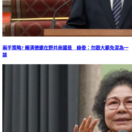
兩手策略? 賴清德邀在野共商國是 綠委：勿跟大罷免混為一
談