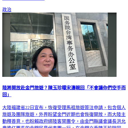
政治
陸將開放赴金門旅遊？陳玉珍曝宋濤親回「不會讓你們空手而
回」
大陸福建省22日宣布，恢復受理馬祖旅遊簽注申請，包含個人
旅遊及團隊旅遊，外界盼望金門近期也會恢復開放，而大陸主
動釋善意，也盼賴政府綁陸客禁團令，由金門縣議會議長洪允