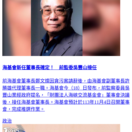
海基會新任董事長確定！ 前監委吳豐山接任
前海基會董事長鄭文燦因貪污案請辭後，由海基會副董事長許
勝雄代理董事長一職。海基會今（18）日發布，前監察委員吳
豐山業經政府提名，「財團法人海峽交流基金會」董事會決議
後，接任海基會董事長。海基會預計於113年11月4日召開董事
會，完成推選作業。
政治