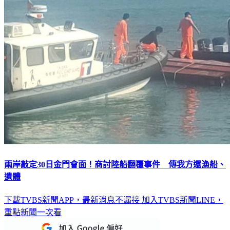
兩岸敲定30日金門會面！商討陸船翻覆事件 傳我方還漁船、
遺體
下載TVBS新聞APP，最新消息不漏接
加入TVBS新聞LINE，
重點新聞一次看