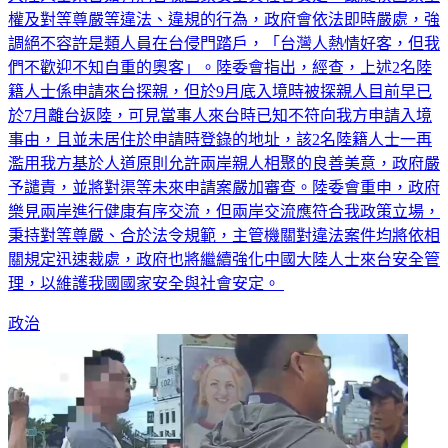
權及對等尊嚴等違法、違規的行為，政府會依法即時嚴處，強
調絕不容許是類人員在台侵門踏戶，「台灣人熱情好客，但我
們不歡迎不知自重的奧客」。陸委會指出，經查，上述2名陸
籍人士係申請來台探親，但於9月底入境時被探親人目前早已
於7月離台返陸，可見當事人來台時已知不符向我方申請入境
事由，且並未居住於申請時登錄的地址，該2名陸籍人士一再
濫用我方基於人道原則允許兩岸親人相聚的良善美意，政府嚴
予譴責，並將對渠等未來申請案嚴加審查。陸委會重申，政府
樂見兩岸進行健康有序交流，但兩岸交流應符合我政策立場，
秉持對等尊嚴、合於法令規範，主管機關對違法案件均將依相
關規定迅速裁處，政府也將繼續強化中國大陸人士來台安全管
理，以維護我國國家安全與社會安定。
政治