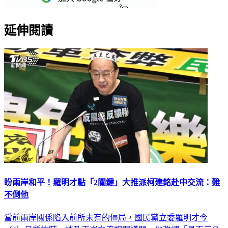
延伸閱讀
盼兩岸和平！羅明才點「2關鍵」大推派柯建銘赴中交流：難
不倒他
當前兩岸關係陷入前所未有的僵局，國民黨立委羅明才今