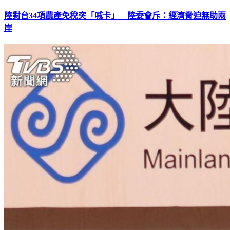
陸對台34項農產免稅突「喊卡」 陸委會斥：經濟脅迫無助兩
岸