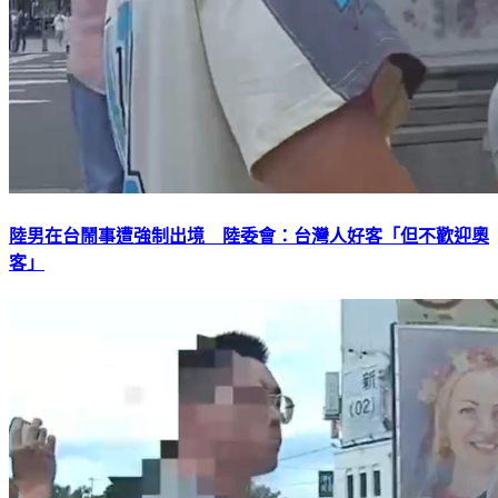
陸男在台鬧事遭強制出境 陸委會：台灣人好客「但不歡迎奧
客」