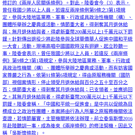
修訂的《兩岸人民關係條例》。對此，陸委會今（3）表示，
曾任我國少將以上人員，若違反兩岸條例第9條之3第1項規
定，參與大陸地區黨務、軍事、行政或具政治性機關（構）、
團體所舉辦之慶典或活動，情節重大者，得剝奪其月退休給
與；無月退休給與者，得處新臺幣200萬元以上1千萬元以下罰
鍰。針對傳出退役少將赴陸參與全球華僑華人促進中國和平統
一大會」活動，現場高唱中國國歌時沒有迴避、起立聆聽一
事，陸委會表示，曾任我國少將以上人員，若違反《兩岸條
例》第9條之3第1項規定，參與大陸地區黨務、軍事、行政或
具政治性機關（構）、團體所舉辦之慶典或活動，而有妨害國
家尊嚴之行為，依第91條第6項規定，得由原服務機關（國防
部）視個案情形，停止領受月退休給與百分之五十至百分之
百；情節重大者，得剝奪其月退休給與；已支領者，並應追回
之。其無月退休給與者，得處新臺幣200萬元以上1千萬元以下
罰鍰。陸委會稱，「中國和平統一促進會」是中共以促統為目
標成立之政治性團體，本案將由行為人所屬之原服務機關依法
查證，若情節屬實，主管機關將依法辦理。前立委吳斯懷2016
年赴陸聽訓一事，成為後來《兩岸條例》的修法契機，因此又
稱「吳斯懷條款」。