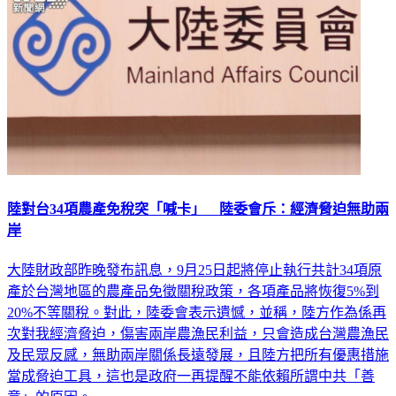
陸對台34項農產免稅突「喊卡」 陸委會斥：經濟脅迫無助兩
岸
大陸財政部昨晚發布訊息，9月25日起將停止執行共計34項原
產於台灣地區的農產品免徵關稅政策，各項產品將恢復5%到
20%不等關稅。對此，陸委會表示遺憾，並稱，陸方作為係再
次對我經濟脅迫，傷害兩岸農漁民利益，只會造成台灣農漁民
及民眾反感，無助兩岸關係長遠發展，且陸方把所有優惠措施
當成脅迫工具，這也是政府一再提醒不能依賴所謂中共「善