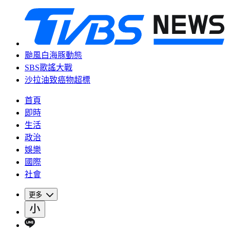
颱風白海豚動態
SBS歌謠大戰
沙拉油致癌物超標
首頁
即時
生活
政治
娛樂
國際
社會
更多