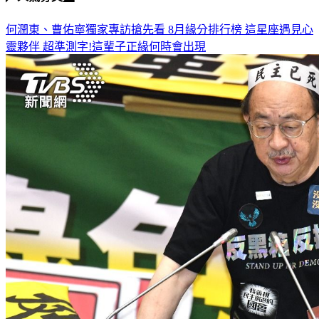
何潤東、曹佑寧獨家專訪搶先看
8月緣分排行榜 這星座遇見心
靈夥伴
超準測字!這輩子正緣何時會出現