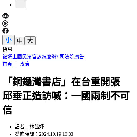
快訊
IU無預警召喚前男友 韓網替「她」心疼：很不舒服
首頁
｜
政治
「銅鑼灣書店」在台重開張
邱垂正造訪喊：一國兩制不可
信
記者：林茜妤
發佈時間：2024.10.19 10:33