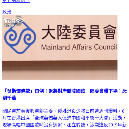
意」的原因。
政治
「吳斯懷條款」首例！退將對岸聽陸國歌 陸委會曝下場：恐
罰千萬
國民黨前黃復興黨部主委、臧姓退役少將日前遭周刊爆料，8
月在香港出席「全球華僑華人促進中國和平統一大會」活動，
現場高唱中國國歌時沒有迴避、起立聆聽，涉嫌違反2019年新