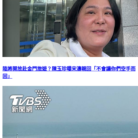
陸將開放赴金門旅遊？陳玉珍曝宋濤親回「不會讓你們空手而
回」