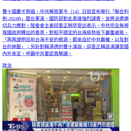
雙十國慶才剛過，中共解放軍今（14）日就宣布舉行「聯合利
劍-2024B」圍台軍演，國防部對此表達強烈讉責，並將派遣適
切兵力應對。陸委會主委邱垂正稍早受訪表示，中共完全無視
我國政府釋出的善意，對和平穩定的台海局勢投下嚴重威脅，
「再再證明目前台海不安的根源，都來自於中共霸權，以及對
台的施壓」；另針對賴清德的雙十演說，邱垂正稱該演講受國
內外肯定，呼籲中共要認真解讀。
政治