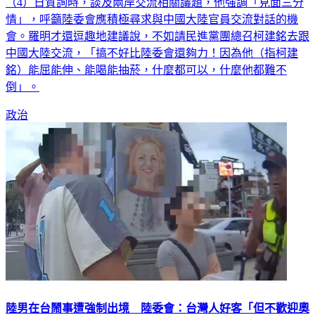
（4）日質詢時，談及兩岸交流相關議題，他強調「見面三分
情」，呼籲陸委會應積極尋求與中國大陸官員交流對話的機
會。羅明才還逗趣地建議說，不如請民進黨團總召柯建銘去跟
中國大陸交流，「搞不好比陸委會還夠力！因為他（指柯建
銘）能屈能伸、能喝能抽菸，什麼都可以，什麼他都難不
倒」。
政治
陸男在台鬧事遭強制出境 陸委會：台灣人好客「但不歡迎奧