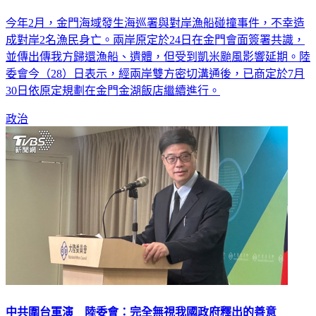
今年2月，金門海域發生海巡署與對岸漁船碰撞事件，不幸造
成對岸2名漁民身亡。兩岸原定於24日在金門會面簽署共識，
並傳出傳我方歸還漁船、遺體，但受到凱米颱風影響延期。陸
委會今（28）日表示，經兩岸雙方密切溝通後，已商定於7月
30日依原定規劃在金門金湖飯店繼續進行。
政治
中共圍台軍演 陸委會：完全無視我國政府釋出的善意