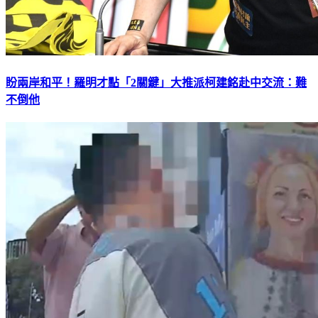
盼兩岸和平！羅明才點「2關鍵」大推派柯建銘赴中交流：難
不倒他