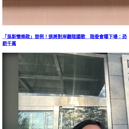
「吳斯懷條款」首例！退將對岸聽陸國歌 陸委會曝下場：恐
罰千萬