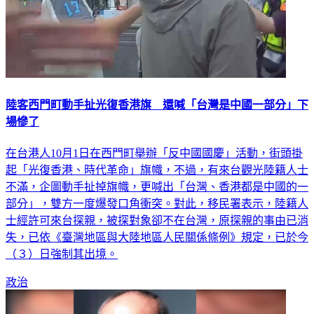
陸客西門町動手扯光復香港旗 還喊「台灣是中國一部分」下
場慘了
在台港人10月1日在西門町舉辦「反中國國慶」活動，街頭掛
起「光復香港、時代革命」旗幟，不過，有來台觀光陸籍人士
不滿，企圖動手扯掉旗幟，更喊出「台灣、香港都是中國的一
部分」，雙方一度爆發口角衝突。對此，移民署表示，陸籍人
士經許可來台探親，被探對象卻不在台灣，原探親的事由已消
失，已依《臺灣地區與大陸地區人民關係條例》規定，已於今
（３）日強制其出境。
政治