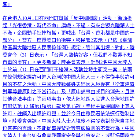
客」
在台港人10月1日在西門町舉辦「反中國國慶」活動，街頭掛
起「光復香港、時代革命」旗幟，不過，有來台觀光陸籍人士
不滿，企圖動手扯掉旗幟，更喊出「台灣、香港都是中國的一
部分」，雙方一度爆發口角衝突，移民署2表示，已依《臺灣
地區與大陸地區人民關係條例》規定，強制其出境。對此，陸
委會今（3）日表示，「台灣人熱情好客，但我們不歡迎不知
自重的奧客」。更多新聞：陸委會表示，針對2名中國大陸人
士於前（1）日在西門町干擾港人活動並發生衝突一案，依兩
岸條例規定經許可進入台灣的中國大陸人士，不得從事與許可
目的不符之活動，中國大陸籍姚姓夫婦因入境後有「從事違背
對等尊嚴原則之不當行為」及「原申請事由或目的消失，且無
其他合法事由」等兩項事由，依大陸地區人民進入台灣地區許
可辦法第 12 條第1項第11款及第15款，業經主管機關廢止其入
許可、註銷入出境許可證，並於今日由移民署依法逕行強制出
境。陸委會強調，中國大陸人士入境後不得發表對台灣自主地
位有害的言論，不能從事違背對等尊嚴原則的不當行為，中國
大陸人士來台如有危害我國家安全與社會安定、或貶損國家主