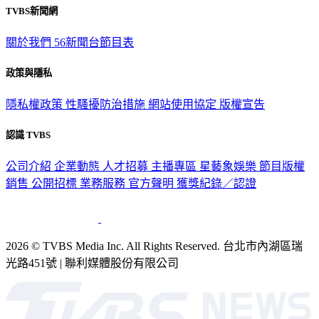
TVBS新聞網
關於我們
56新聞台節目表
政策與隱私
隱私權政策
性騷擾防治措施
網站使用協定
版權宣告
認識 TVBS
公司介紹
企業動態
人才招募
主播專區
星藝象娛樂
節目版權
銷售
公開招標
業務服務
官方聲明
獲獎紀錄／認證
2026 © TVBS Media Inc. All Rights Reserved. 台北市內湖區瑞
光路451號 | 聯利媒體股份有限公司