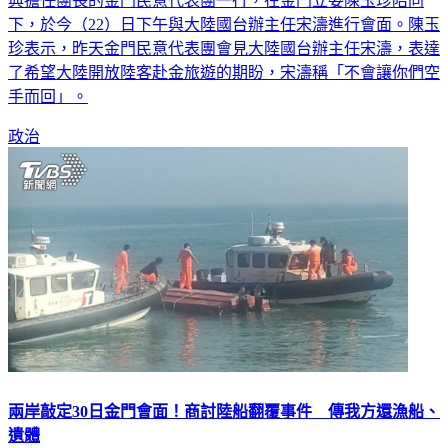
典擔任團長的金門民意代表團一行，在金門立委陳玉珍陪同
下，於今（22）日下午與大陸國台辦主任宋濤進行會面。陳玉
珍表示，昨天金門民意代表團會見大陸國台辦主任宋濤，表達
了希望大陸開放陸客赴金旅遊的期盼，宋濤稱「不會讓你們空
手而回」。
政治
兩岸敲定30日金門會面！商討陸船翻覆事件 傳我方還漁船、
遺體