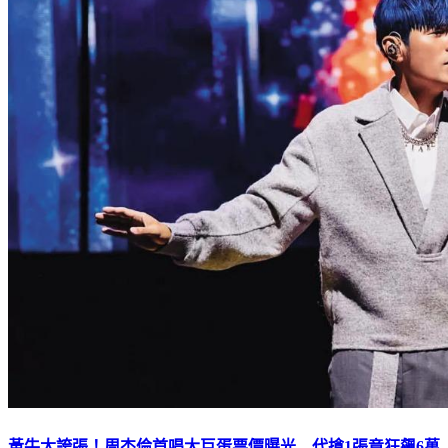
黃牛太誇張！周杰倫首唱大巨蛋票價曝光 代搶1張竟狂飆6萬