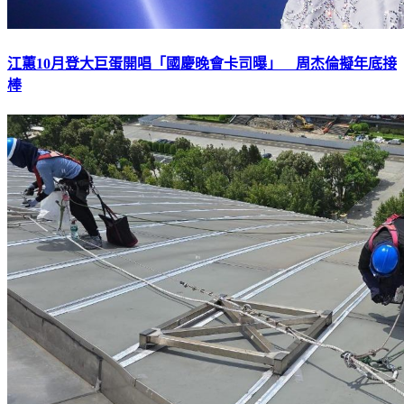
江蕙10月登大巨蛋開唱「國慶晚會卡司曝」 周杰倫擬年底接
棒