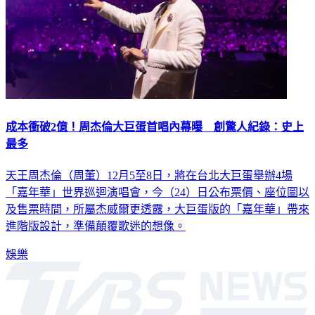
成本衝破2億！周杰倫大巨蛋首唱內幕曝 創驚人紀錄：史上
最多
天王周杰倫（周董）12月5至8日，將在台北大巨蛋舉辦4場
「嘉年華」世界巡迴演唱會，今（24）日公布票價、座位圖以
及售票時間，所屬杰威爾更透露，大巨蛋版的「嘉年華」帶來
進階版設計，準備顛覆歌迷的想像。
娛樂