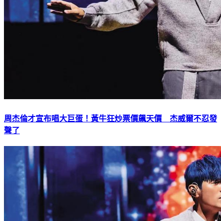
周杰倫才宣布唱大巨蛋！黃牛狂炒票價飆天價 杰威爾不忍發
聲了