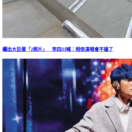
曬出大巨蛋「2照片」 李四川喊：相信演唱會不遠了