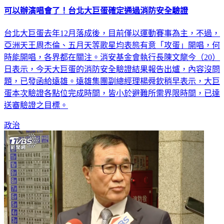
台北大巨蛋去年12月落成後，目前僅以運動賽事為主，不過，
亞洲天王周杰倫、五月天等歌星均表態有意「攻蛋」開唱，何
時能開唱，各界都在關注。消安基金會執行長陳文龍今（20）
日表示，今天大巨蛋的消防安全驗證結果報告出爐，內容沒問
題，已發函給遠雄。遠雄集團副總經理楊舜欽稍早表示，大巨
蛋本次驗證各點位完成時間，皆小於避難所需界限時間，已達
送審驗證之目標。
政治