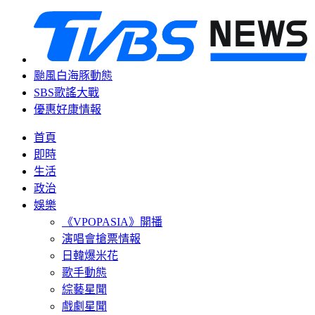
颱風白海豚動態
SBS歌謠大戰
優惠好康情報
首頁
即時
生活
政治
娛樂
《VPOPASIA》開播
演唱會搶票情報
日韓爆米花
歌手動態
綜藝星聞
戲劇星聞