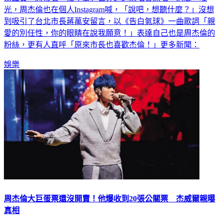
到吸引了台北市長蔣萬安留言，以《告白氣球》一曲歌詞「親
愛的別任性，你的眼睛在說我願意！」表達自己也是周杰倫的
粉絲，更有人直呼「原來市長也喜歡杰倫！」更多新聞：
娛樂
周杰倫大巨蛋票還沒開賣！他爆收到20張公關票 杰威爾親曝
真相