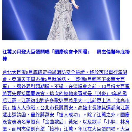
江蕙10月登大巨蛋開唱「國慶晚會卡司曝」 周杰倫擬年底接
棒
台北大巨蛋8月底確定通過消防安全驗證，終於可以舉行演唱
會，亞洲天王周杰倫6月就喊話，「整個8月都空下來等大巨
蛋」，讓外界引頸期盼。不過，在演唱會之前，10月份大巨蛋
將要先迎接國慶晚會，這次的壓軸來賓就是「封麥」9年的歌
后江蕙，江蕙復出對許多歌迷意義重大，此前更上演「北高市
長」搶人大作戰，台北市長蔣萬安、高雄市長陳其邁都向江蕙
遞出邀請函，最終蔣萬安「搶人成功」。除了江蕙之外，國慶
晚會表演名單還有「金曲歌后」黃妃，以及歌手「小胖」林育
羣。而周杰倫則有望「接棒」江蕙，年底在大巨蛋開唱。大巨
蛋10月5日將先迎接國慶晚會，也同樣令人期待，這次的壓軸