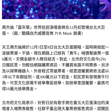
周杰倫「嘉年華」世界巡迴演唱會將在12月初登場台北大巨
蛋。（圖／翻攝自杰威爾音樂 JVR Music 臉書）
天王周杰倫將於12月5日至8日台北大巨蛋開唱，屆時將掀起一
波搶票潮。不過，現在網路上已經有「黃牛」喊價幫搶票一張
6萬元，天價金額令人瞠目結舌。對此，北市府文化局今(29)
日醒民眾，勿輕信網路購票資訊、不購買來路不明票券，另涉
及以掃票機器人、外掛程式等搶票者，經查證屬實將依法處以
3年以下有期徒刑，或300萬元以下罰金，若民眾有發現黃牛行
為，可至文化部黃牛檢舉專區檢舉，如檢舉查證屬實，最高可
得10萬元檢舉獎金。
北市府文化局表示，針對日前有歌手將在臺北大巨蛋演出的演
唱會入場票券啟售，社群平臺出現大量票券販售資訊，提醒民
眾勿輕信網路購票資訊、不購買來路不明票券，其中網路票券