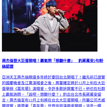
周杰倫登大巨蛋開唱！霸氣問「想聽什麼」 釣蔣萬安2句粉
絲認證
亞洲天王周杰倫睽違多年終於要回台北開唱了！繼先前已證實
的國慶晚會及江蕙演唱會之後，周董確定將於12月上旬在大巨
蛋舉辦《嘉年華》演唱會，令許多歌迷興奮不已。他也在社群
上霸氣詢問，「說吧，想聽什麼？」釣出台北市長蔣萬安留
言。周杰倫宣布12月上旬將在台北大巨蛋開唱，所屬公司杰威
爾證實，將帶著「嘉年華」世界巡迴演唱會開唱。消息一曝
光，周杰倫也在個人Instagram喊，「說吧，想聽什麼？」沒想