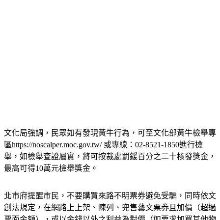
文化局強調，民眾如有發現黃牛行為，可至文化部黃牛檢舉專
區https://noscalper.moc.gov.tw/ 或專線：02-8521-1850進行檢
舉，如檢舉查證屬實，將可按裁處罰鍰百分之二十核發獎金，
最高可得10萬元檢舉獎金。
北市府提醒市民，不要購買來路不明票券避免受騙，同時依文
創法規定，在網路上上架、陳列、兜售藝文票券且加價（超過
票面金額），或以金錢以外之利益為對價（如要求加買其他物
品等）等，皆屬違法行為，縱使沒有完成交易或不知道有文創