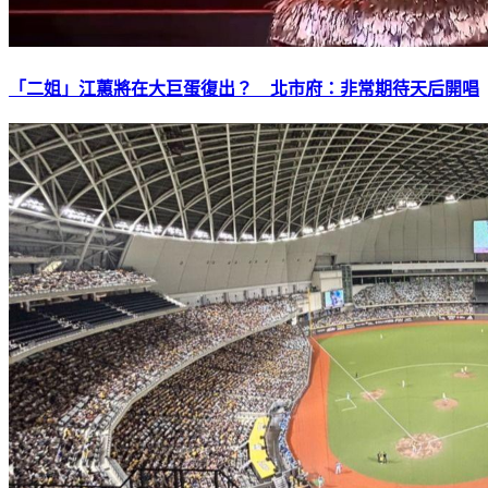
「二姐」江蕙將在大巨蛋復出？ 北市府：非常期待天后開唱