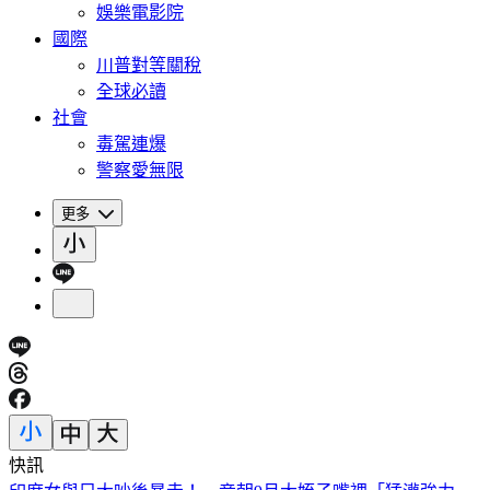
娛樂電影院
國際
川普對等關稅
全球必讀
社會
毒駕連爆
警察愛無限
更多
快訊