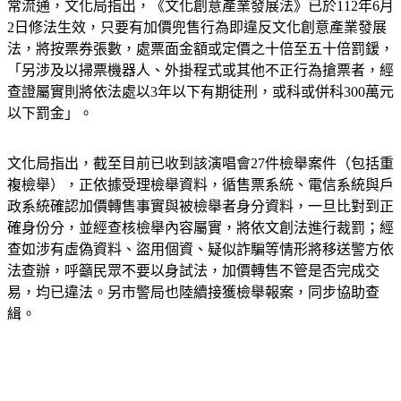
2日修法生效，只要有加價兜售行為即違反文化創意產業發展
法，將按票券張數，處票面金額或定價之十倍至五十倍罰鍰，
「另涉及以掃票機器人、外掛程式或其他不正行為搶票者，經
查證屬實則將依法處以3年以下有期徒刑，或科或併科300萬元
以下罰金」。
文化局指出，截至目前已收到該演唱會27件檢舉案件（包括重
複檢舉），正依據受理檢舉資料，循售票系統、電信系統與戶
政系統確認加價轉售事實與被檢舉者身分資料，一旦比對到正
確身份分，並經查核檢舉內容屬實，將依文創法進行裁罰；經
查如涉有虛偽資料、盜用個資、疑似詐騙等情形將移送警方依
法查辦，呼籲民眾不要以身試法，加價轉售不管是否完成交
易，均已違法。另市警局也陸續接獲檢舉報案，同步協助查
緝。