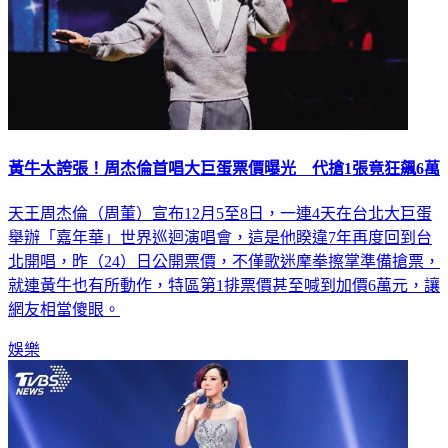
黃牛太誇張！周杰倫首唱大巨蛋票價曝光 代搶1張竟狂飆6萬
天王周杰倫（周董）宣布12月5至8日，一連4天在台北大巨蛋
舉辦「嘉年華」世界巡迴演唱會，這是他睽違7年再度回到台
北開唱，昨（24）日公開票價，不僅歌迷摩拳擦掌準備搶票，
就連黃牛也有所動作，特區第1排票價甚至喊到加價6萬元，讓
網友相當傻眼。
娛樂