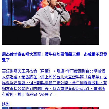
周杰倫才宣布唱大巨蛋！黃牛狂炒票價飆天價 杰威爾不忍發
聲了
華語樂壇天王周杰倫（周董），睽違7年再度回到台北舉辦個
人演唱會，預告將在12月上旬於台北大巨蛋舉辦「嘉年華」世
界巡迴演唱會，但日期與票價尚未公開，黃牛卻蠢蠢欲動，有
網友直接公開收到的價目表，特區首排竟6萬元起跳，震驚所
有歌迷，對此杰威爾也發聲了。
娛樂