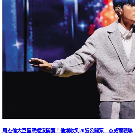
周杰倫大巨蛋票還沒開賣！他爆收到20張公關票 杰威爾親曝
真相