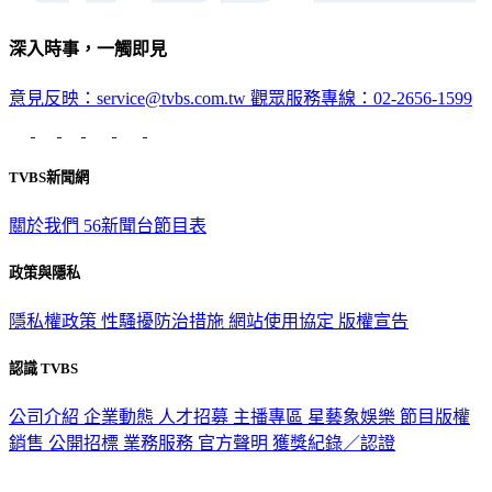
深入時事，一觸即見
意見反映：service@tvbs.com.tw
觀眾服務專線：02-2656-1599
TVBS新聞網
關於我們
56新聞台節目表
政策與隱私
隱私權政策
性騷擾防治措施
網站使用協定
版權宣告
認識 TVBS
公司介紹
企業動態
人才招募
主播專區
星藝象娛樂
節目版權
銷售
公開招標
業務服務
官方聲明
獲獎紀錄／認證