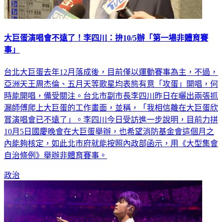
大巨蛋演唱會不遠了！李四川：拚10/5辦「第一場非體育賽
事」
台北大巨蛋去年12月落成後，目前僅以運動賽事為主，不過，
亞洲天王周杰倫、五月天等歌星均表態有意「攻蛋」開唱，何
時能開唱，備受關注。台北市副市長李四川昨日在曬出兩張抓
漏師傅爬上大巨蛋的工作畫面，並稱，「我相信離在大巨蛋欣
賞演唱會已不遠了」。李四川今日受訪進一步說明，目前力拼
10月5日國慶晚會在大巨蛋舉辦，也希望消防基金會這個月之
內能夠核定，如此北市府就能按照內政部函示，用《大型集會
自治條例》舉辦非體育賽事。
政治