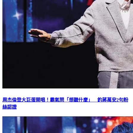
周杰倫登大巨蛋開唱！霸氣問「想聽什麼」 釣蔣萬安2句粉
絲認證