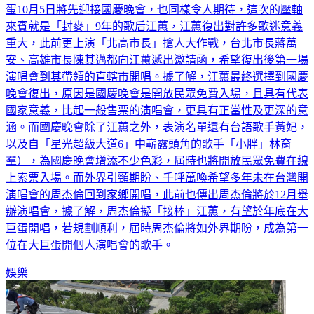
來賓就是「封麥」9年的歌后江蕙，江蕙復出對許多歌迷意義
重大，此前更上演「北高市長」搶人大作戰，台北市長蔣萬
安、高雄市長陳其邁都向江蕙遞出邀請函，希望復出後第一場
演唱會到其帶領的直轄市開唱。據了解，江蕙最終選擇到國慶
晚會復出，原因是國慶晚會是開放民眾免費入場，且具有代表
國家意義，比起一般售票的演唱會，更具有正當性及更深的意
涵。而國慶晚會除了江蕙之外，表演名單還有台語歌手黃妃，
以及自「星光超級大道6」中嶄露頭角的歌手「小胖」林育
羣），為國慶晚會增添不少色彩，屆時也將開放民眾免費在線
上索票入場。而外界引頸期盼、千呼萬喚希望多年未在台灣開
演唱會的周杰倫回到家鄉開唱，此前也傳出周杰倫將於12月舉
辦演唱會，據了解，周杰倫擬「接棒」江蕙，有望於年底在大
巨蛋開唱，若規劃順利，屆時周杰倫將如外界期盼，成為第一
位在大巨蛋開個人演唱會的歌手。
娛樂