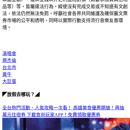
法，依法仍然無法免罰，呼籲社會各界共同維護及確保藝文票
券市場的公平和透明，同時以實際行動支持流行音樂友善環
境。
演唱會
周杰倫
台北市
黃牛
大巨蛋
◤放假去哪玩？◢
全台熱門活動、人氣攻略一次看！
高雄美食優惠開搶！再抽
萬元住宿券
下載食尚玩家APP！免費領取優惠券