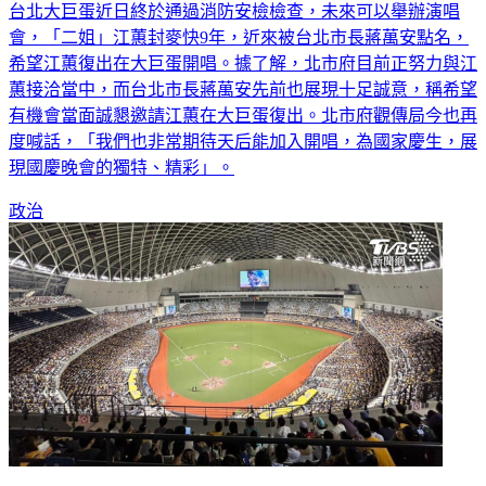
會，「二姐」江蕙封麥快9年，近來被台北市長蔣萬安點名，
希望江蕙復出在大巨蛋開唱。據了解，北市府目前正努力與江
蕙接洽當中，而台北市長蔣萬安先前也展現十足誠意，稱希望
有機會當面誠懇邀請江蕙在大巨蛋復出。北市府觀傳局今也再
度喊話，「我們也非常期待天后能加入開唱，為國家慶生，展
現國慶晚會的獨特、精彩」。
政治
可以辦演唱會了！台北大巨蛋確定通過消防安全驗證