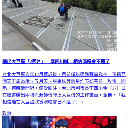
曬出大巨蛋「2照片」 李四川喊：相信演唱會不遠了
台北大巨蛋去年12月落成後，目前僅以運動賽事為主，不過亞
洲天王周杰倫、五月天、張惠妹等歌星均表態有意「攻蛋」開
唱，何時能開唱，備受關注。台北市副市長李四川今（17）日
在臉書曬出兩張抓漏師傅爬上大巨蛋的工作畫面，並稱，「我
相信離在大巨蛋欣賞演唱會已不遠了」。
政治