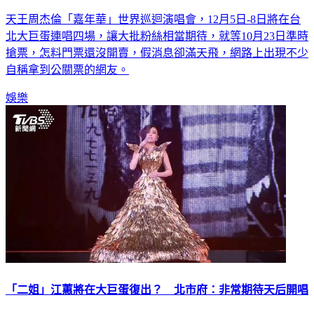
天王周杰倫「嘉年華」世界巡迴演唱會，12月5日-8日將在台
北大巨蛋連唱四場，讓大批粉絲相當期待，就等10月23日準時
搶票，怎料門票還沒開賣，假消息卻滿天飛，網路上出現不少
自稱拿到公關票的網友。
娛樂
「二姐」江蕙將在大巨蛋復出？ 北市府：非常期待天后開唱
台北大巨蛋近日終於通過消防安檢檢查，未來可以舉辦演唱