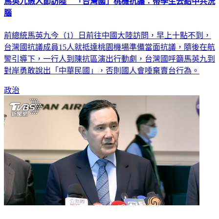
馬英九愚人節訪陸 「台灣國」桃機抗議：帶學生去給中共洗
腦
前總統馬英九今（1）日前往中國大陸訪問，早上十點不到，
台灣國抗議成員15人就抵達桃園機場準備當面抗議，隨後在航
警引導下，一行人到陳抗區演出行動劇，台灣國呼籲馬英九到
對岸勇敢說出「中華民國」，否則國人會唾棄賣台行為。
政治