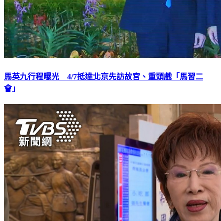
馬英九行程曝光 4/7抵達北京先訪故宮、重頭戲「馬習二
會」