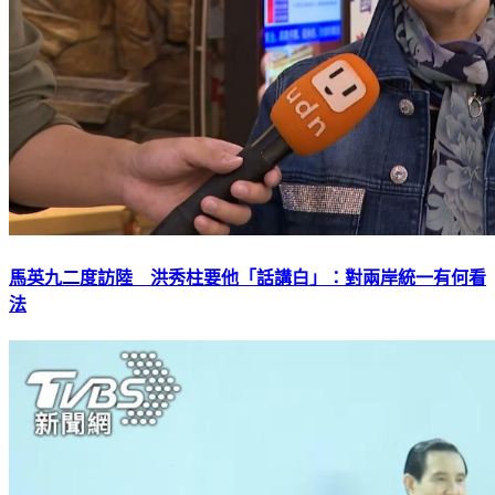
馬英九二度訪陸 洪秀柱要他「話講白」：對兩岸統一有何看
法