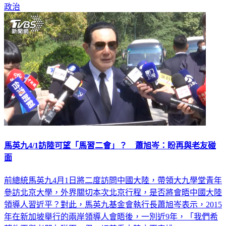
政治
馬英九4/1訪陸可望「馬習二會」？ 蕭旭岑：盼再與老友碰
面
前總統馬英九4月1日將二度訪問中國大陸，帶領大九學堂青年
參訪北京大學，外界關切本次北京行程，是否將會晤中國大陸
領導人習近平？對此，馬英九基金會執行長蕭旭岑表示，2015
年在新加坡舉行的兩岸領導人會晤後，一別近9年，「我們希