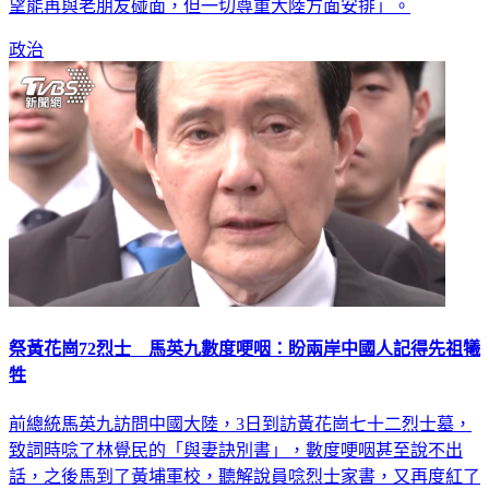
望能再與老朋友碰面，但一切尊重大陸方面安排」。
政治
祭黃花崗72烈士 馬英九數度哽咽：盼兩岸中國人記得先祖犧
牲
前總統馬英九訪問中國大陸，3日到訪黃花崗七十二烈士墓，
致詞時唸了林覺民的「與妻訣別書」，數度哽咽甚至說不出
話，之後馬到了黃埔軍校，聽解說員唸烈士家書，又再度紅了