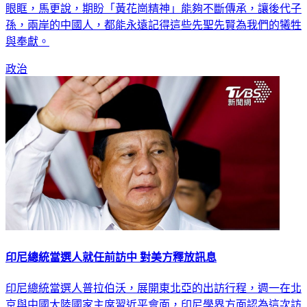
眼眶，馬更說，期盼「黃花崗精神」能夠不斷傳承，讓後代子
孫，兩岸的中國人，都能永遠記得這些先聖先賢為我們的犧牲
與奉獻。
政治
印尼總統當選人就任前訪中 對美方釋放訊息
印尼總統當選人普拉伯沃，展開東北亞的出訪行程，週一在北
京與中國大陸國家主席習近平會面，印尼學界方面認為這次訪