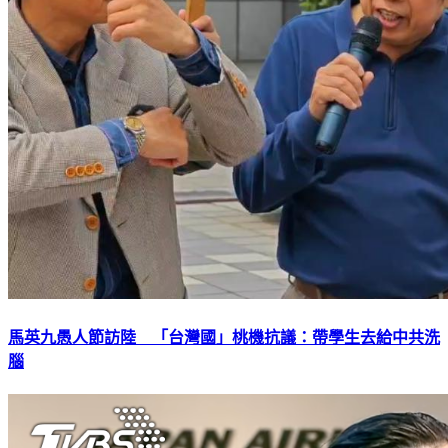
馬英九愚人節訪陸 「台灣國」桃機抗議：帶學生去給中共洗
腦