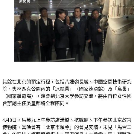
其餘在北京的預定行程，包括八達嶺長城、中國空間技術研究
院、奧林匹克公園內的「冰絲帶」（國家速滑館）及「鳥巢」
（國家體育場），還會到北京大學參訪交流，將由首位女性國
台辦副主任吳璽都將全程陪同。
​4月8日，馬英九上午參訪盧溝橋、抗戰館、下午參訪北京故宮
博物院，當晚會有「北京市領導」的會見宴請，未見「馬習二