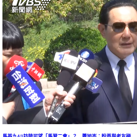
馬英九4/1訪陸可望「馬習二會」？ 蕭旭岑：盼再與老友碰