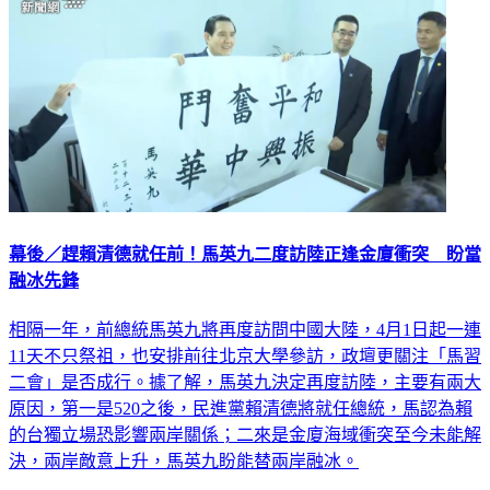
幕後／趕賴清德就任前！馬英九二度訪陸正逢金廈衝突 盼當
融冰先鋒
相隔一年，前總統馬英九將再度訪問中國大陸，4月1日起一連
11天不只祭祖，也安排前往北京大學參訪，政壇更關注「馬習
二會」是否成行。據了解，馬英九決定再度訪陸，主要有兩大
原因，第一是520之後，民進黨賴清德將就任總統，馬認為賴
的台獨立場恐影響兩岸關係；二來是金廈海域衝突至今未能解
決，兩岸敵意上升，馬英九盼能替兩岸融冰。