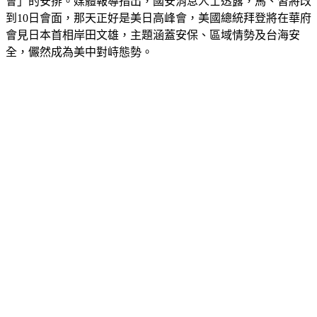
會」的安排。媒體報導指出，國安消息人士透露，馬、習將改
到10日會面，那天正好是美日高峰會，美國總統拜登將在華府
會見日本首相岸田文雄，主題涵蓋安保、區域情勢及台海安
全，儼然成為美中對峙態勢。