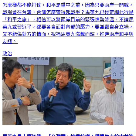
怎麼樣都不能打仗，和平是重中之重，因為只要兩岸一開戰，
戰場會在台灣，台灣怎麼禁得起戰爭？馬英九已經定調此行是
「和平之旅」，相信可以將兩岸目前的緊張情勢降溫，不論馬
英九或習近平，都要各自面對內部的壓力，要兼顧自身立場，
又不能傷對方的情面，祝福馬英九滿載而歸，推進兩岸和平與
友誼。
政治