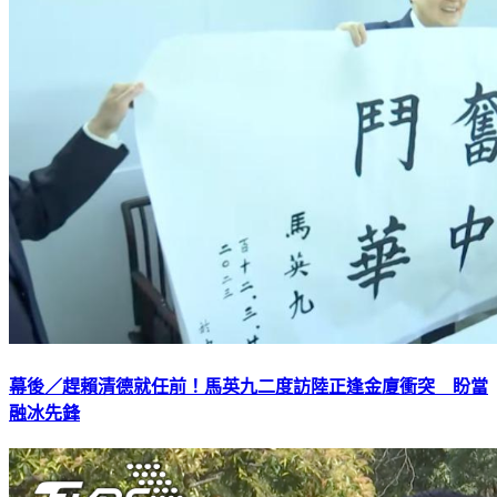
幕後／趕賴清德就任前！馬英九二度訪陸正逢金廈衝突 盼當
融冰先鋒