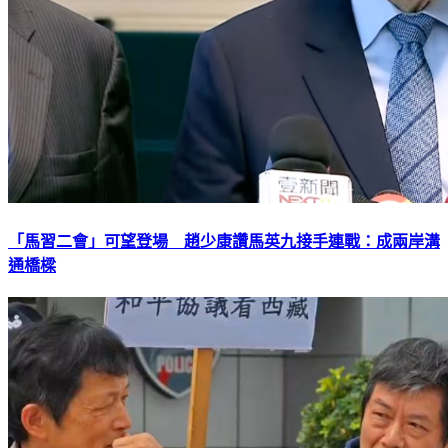
「馬習二會」可望登場 趙少康讚馬英九接手連戰：成兩岸溝
通橋樑