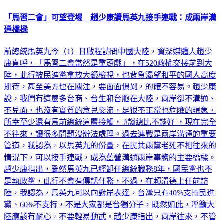
「馬習二會」可望登場 趙少康讚馬英九接手連戰：成兩岸溝
通橋樑
前總統馬英九今（1）日啟程訪問中國大陸，資深媒體人趙少
康直呼，「馬習二會當然是重頭戲」，在520政權交接前到大
陸，此行被民進黨拿放大鏡檢視，也背負渴望和平的國人高度
期待，甚至美方也在關注，要面面俱到，的確不容易。趙少康
說，我們有這麼多台商、台生和台胞在大陸，兩岸卻不溝通、
不見面，也沒有實質的意見交流，是很不正常也危險的現象，
所幸至少還有馬前總統這層接觸， #談總比不談好 ，現在完全
不往來，讓很多問題沒辦法處理。過去連戰是兩岸溝通的重要
管道，我認為，以馬英九的份量，在民共兩黨老死不相往來的
情況下，可以接手連戰，成為藍營溝通兩岸事務的主要橋樑。
趙少康指出，雖然馬英九已經卸任總統職務8年，國民黨也不
是執政黨，此行不會有傳話任務，不過，在賴清德上任前訪
陸，我認為，馬英九可以向對岸表達，台灣只有40%支持民進
黨、60%不支持，不是大家都是台獨分子，既然如此，呼籲大
陸應該有耐心，不要輕易動武。趙少康指出，兩岸往來，不管