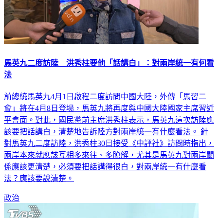
馬英九二度訪陸 洪秀柱要他「話講白」：對兩岸統一有何看
法
前總統馬英九4月1日啟程二度訪問中國大陸，外傳「馬習二
會」將在4月8日登場，馬英九將再度與中國大陸國家主席習近
平會面。對此，國民黨前主席洪秀柱表示，馬英九這次訪陸應
該要把話講白，清楚地告訴陸方對兩岸統一有什麼看法。 針
對馬英九二度訪陸，洪秀柱30日接受《中評社》訪問時指出，
兩岸本來就應該互相多來往、多瞭解，尤其是馬英九對兩岸關
係應該更清楚，必須要把話講得很白，對兩岸統一有什麼看
法？應該要說清楚。
政治