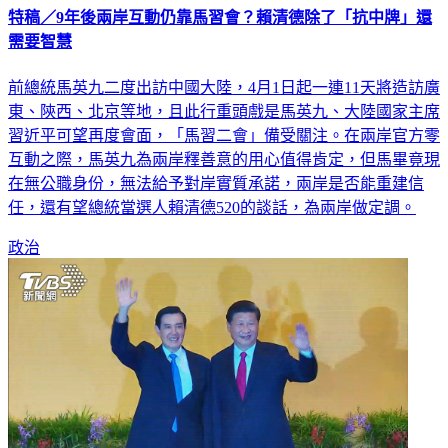
特稿／9年後兩岸互動仍靠馬習會？賴清德除了「抗中牌」還
需要智慧
前總統馬英九二度出訪中國大陸，4月1日起一連11天將造訪廣
東、陝西、北京等地，且此行重頭戲是馬英九、大陸國家主席
習近平可望再度會面，「馬習二會」備受關注。在兩岸官方零
互動之際，馬英九為兩岸釋善意的用心值得肯定，但馬畢竟現
在無公職身份，無法給予對岸實質承諾，兩岸是否能重建信
任，還有望總統當選人賴清德520的談話，為兩岸做定調。
政治