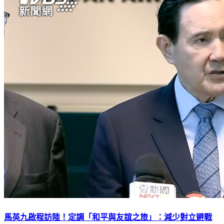
馬英九啟程訪陸！定調「和平與友誼之旅」：減少對立避戰