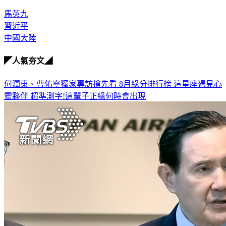
馬英九
習近平
中國大陸
◤人氣夯文◢
何潤東、曹佑寧獨家專訪搶先看
8月緣分排行榜 這星座遇見心
靈夥伴
超準測字!這輩子正緣何時會出現