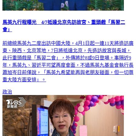
馬英九行程曝光 4/7抵達北京先訪故宮、重頭戲「馬習二
會」
前總統馬英九二度出訪中國大陸，4月1日起一連11天將造訪廣
東、陝西、北京等地，7日將抵達北京，先造訪故宮與長城，
此行重頭戲是「馬習二會」，外傳將於8或9日登場。事隔近9
年，馬英九、習近平可望再度會面，不過馬英九基金會執行長
蕭旭岑日前僅說，「馬英九希望能再與老朋友碰面，但一切尊
重大陸方面安排」。
政治