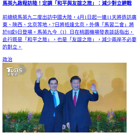
馬英九啟程訪陸！定調「和平與友誼之旅」：減少對立避戰
前總統馬英九二度出訪中國大陸，4月1日起一連11天將造訪廣
東、陝西、北京等地，7日將抵達北京，外傳「馬習二會」將
於8或9日登場。馬英九今（1）日在桃園機場發表談話指出，
此行既是「和平之旅」，也是「友誼之旅」，減少兩岸不必要
的對立。
政治