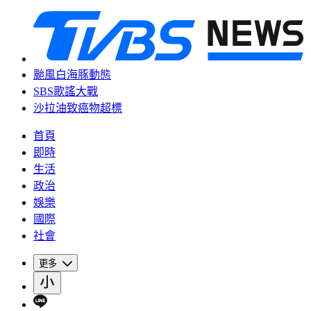
颱風白海豚動態
SBS歌謠大戰
沙拉油致癌物超標
首頁
即時
生活
政治
娛樂
國際
社會
更多