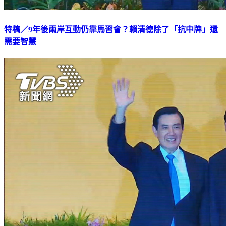
特稿／9年後兩岸互動仍靠馬習會？賴清德除了「抗中牌」還
需要智慧