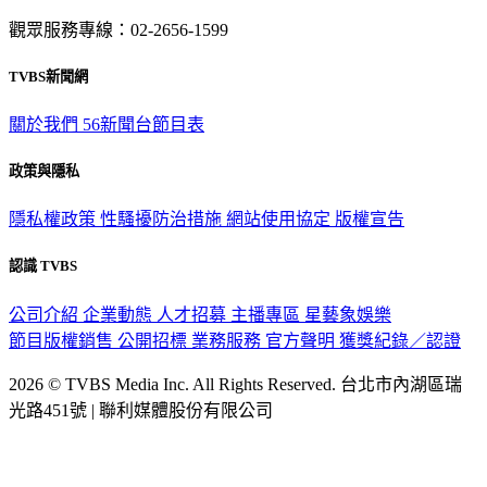
觀眾服務專線：02-2656-1599
TVBS新聞網
關於我們
56新聞台節目表
政策與隱私
隱私權政策
性騷擾防治措施
網站使用協定
版權宣告
認識 TVBS
公司介紹
企業動態
人才招募
主播專區
星藝象娛樂
節目版權銷售
公開招標
業務服務
官方聲明
獲獎紀錄／認證
2026 © TVBS Media Inc. All Rights Reserved. 台北市內湖區瑞
光路451號 | 聯利媒體股份有限公司