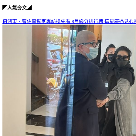
◤人氣夯文◢
何潤東、曹佑寧獨家專訪搶先看
8月緣分排行榜 這星座遇見心