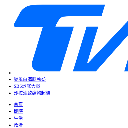
颱風白海豚動態
SBS歌謠大戰
沙拉油致癌物超標
首頁
即時
生活
政治