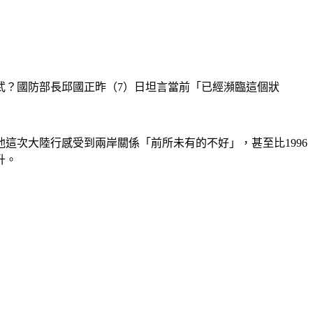
動武？國防部長邱國正昨（7）日坦言當前「已經瀕臨這個狀
這次大陸行感受到兩岸關係「前所未有的不好」，甚至比1996
升。