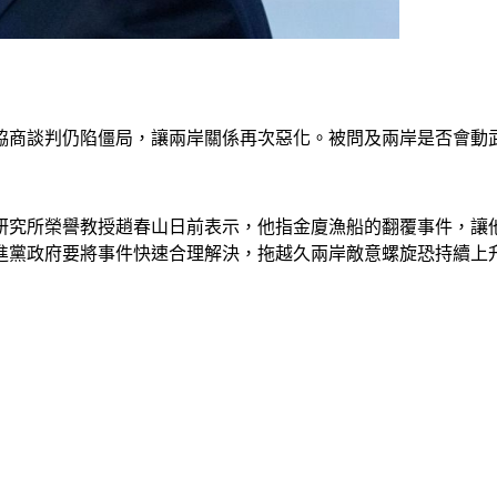
5次協商談判仍陷僵局，讓兩岸關係再次惡化。被問及兩岸是否會
究所榮譽教授趙春山日前表示，他指金廈漁船的翻覆事件，讓他
進黨政府要將事件快速合理解決，拖越久兩岸敵意螺旋恐持續上