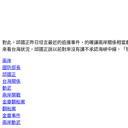
對此，邱國正昨日坦言最近的追撞事件，的確讓兩岸關係相當
來看台海狀況，邱國正說以前對岸沒有講不承認海峽中線，「
兩岸
國防部長
邱國正
台海關係
動武
兩岸開戰
金廈翻船案
翻船案
金廈事件
兩岸動武