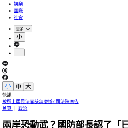
娛樂
國際
社會
更多
快訊
被選上國民法官該怎麼辦? 司法院廣告
首頁
｜
政治
兩岸恐動武？國防部長認了「