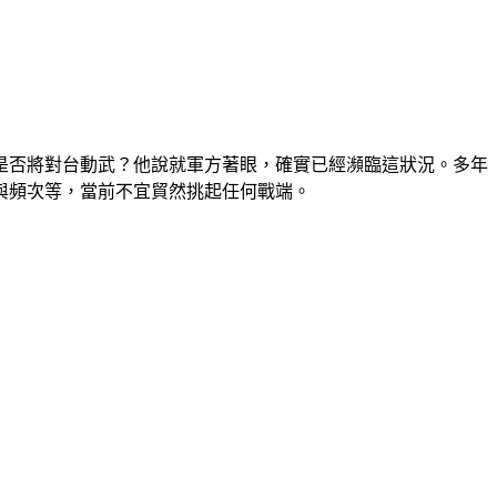
是否將對台動武？他說就軍方著眼，確實已經瀕臨這狀況。多年
與頻次等，當前不宜貿然挑起任何戰端。