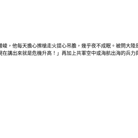
嚴峻，他每天擔心擦槍走火提心吊膽，幾乎夜不成眠。被問大陸
現在講出來就是危機升高！」再加上共軍空中或海航出海的兵力