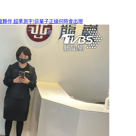
靈夥伴
超準測字!這輩子正緣何時會出現