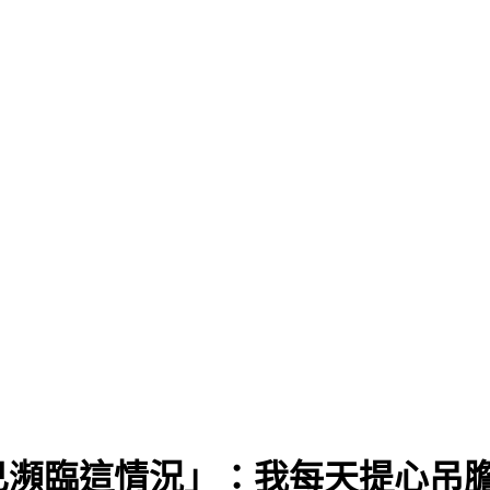
已瀕臨這情況」：我每天提心吊