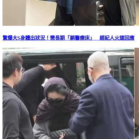
驚爆大S身體出狀況！需長期「躺醫療床」 經紀人火速回應