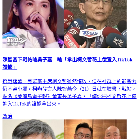
陳智菡下戰帖嗆吳子嘉 嗆「拿出柯文哲花上億置入TikTok
證據」
選戰落幕，民眾黨主席柯文哲雖然惜敗，但在社群上的影響力
仍不容小覷，柯辦發言人陳智菡今（21）日就在臉書下戰帖，
點名《美麗島電子報》董事長吳子嘉，「請你把柯文哲花上億
進入TikTok的證據拿出來。」
政治