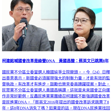
柯建銘喊國會改革是綠營DNA 黃國昌酸：蔡英文已跳票8年
國民黨不分區立委當選人韓國瑜爭立院龍頭，，今（24）日釋
出善意表示，新國會必須展現強大的制衡力量，才能有效的監
督執政，有改革才有進步，鼓勵也樂見委員踴躍提案。對此，
民眾黨不分區立委當選人黃國昌稱讚，這就是未來國會正向運
作非常好範例，反轟民進黨黨團總召柯建銘不斷強調國會改革
是民進黨DNA，「蔡英文2016年提出的國會改革訴求跳票了8
年，這8年DNA消失了嗎？如果是的話，現在DNA民進黨找回
來了沒？」要民進黨別再迴避。民眾黨黨團今（24）日舉行選