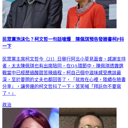
民眾黨泡沫化？柯文哲一句話嗆爆 陳佩琪預告發臉書柯P抖
一下
民眾黨主席柯文哲今（21）日舉行阿北小草見面會，感謝支持
者，太太陳佩琪也有出席陪同，在QA環節中，陳佩琪透露選
戰當中已經歷過酸甜苦辣過程，柯自己個中滋味感受應該最
深，至於要問的丈夫也都回答了，「就放在心裡，陸續在臉書
分享」，讓旁邊的柯文哲抖了一下，苦笑喊「拜託你不要寫
了。」
政治