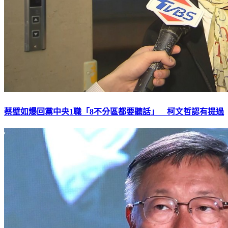
蔡壁如爆回黨中央1職「8不分區都要聽話」 柯文哲認有提過