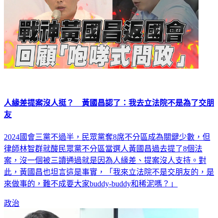
人緣差提案沒人挺？ 黃國昌認了：我去立法院不是為了交朋
友
2024國會三黨不過半，民眾黨奪8席不分區成為關鍵少數，但
律師林智群就酸民眾黨不分區當選人黃國昌過去提了8個法
案，沒一個被三讀通過就是因為人緣差、提案沒人支持。對
此，黃國昌也坦言這是事實，「我來立法院不是交朋友的，是
來做事的，難不成要大家buddy-buddy和稀泥嗎？」
政治