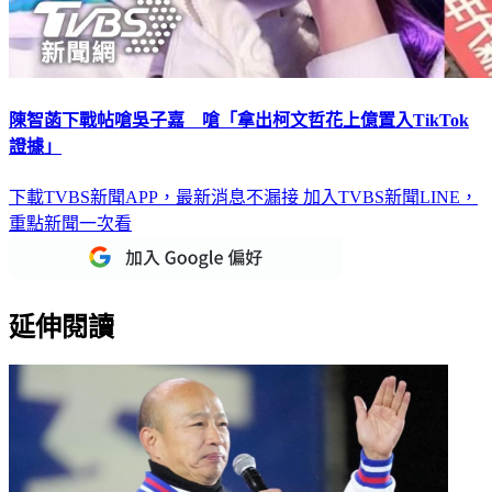
陳智菡下戰帖嗆吳子嘉 嗆「拿出柯文哲花上億置入TikTok
證據」
下載TVBS新聞APP，最新消息不漏接
加入TVBS新聞LINE，
重點新聞一次看
延伸閱讀