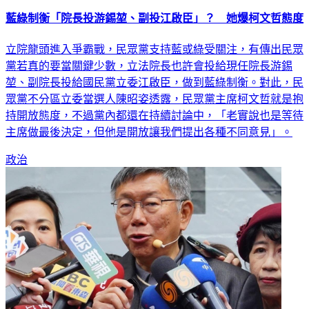
藍綠制衡「院長投游錫堃、副投江啟臣」？ 她爆柯文哲態度
立院龍頭進入爭霸戰，民眾黨支持藍或綠受關注，有傳出民眾
黨若真的要當關鍵少數，立法院長也許會投給現任院長游錫
堃、副院長投給國民黨立委江啟臣，做到藍綠制衡。對此，民
眾黨不分區立委當選人陳昭姿透露，民眾黨主席柯文哲就是抱
持開放態度，不過黨內都還在持續討論中，「老實說也是等待
主席做最後決定，但他是開放讓我們提出各種不同意見」。
政治