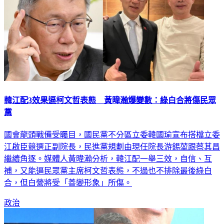
韓江配3效果逼柯文哲表態 黃暐瀚爆變數：綠白合將傷民眾
黨
國會龍頭戰備受矚目，國民黨不分區立委韓國瑜宣布搭檔立委
江啟臣競選正副院長，民進黨規劃由現任院長游錫堃跟蔡其昌
繼續角逐。媒體人黃暐瀚分析，韓江配一舉三效，自信、互
補，又能逼民眾黨主席柯文哲表態，不過也不排除最後綠白
合，但白營將受「善變形象」所傷。
政治