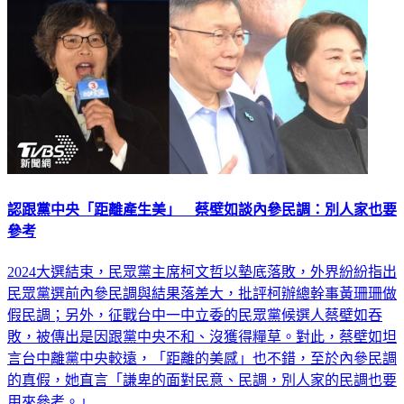
認跟黨中央「距離產生美」 蔡壁如談內參民調：別人家也要
參考
2024大選結束，民眾黨主席柯文哲以墊底落敗，外界紛紛指出
民眾黨選前內參民調與結果落差大，批評柯辦總幹事黃珊珊做
假民調；另外，征戰台中一中立委的民眾黨候選人蔡壁如吞
敗，被傳出是因跟黨中央不和、沒獲得糧草。對此，蔡壁如坦
言台中離黨中央較遠，「距離的美感」也不錯，至於內參民調
的真假，她直言「謙卑的面對民意、民調，別人家的民調也要
用來參考。」