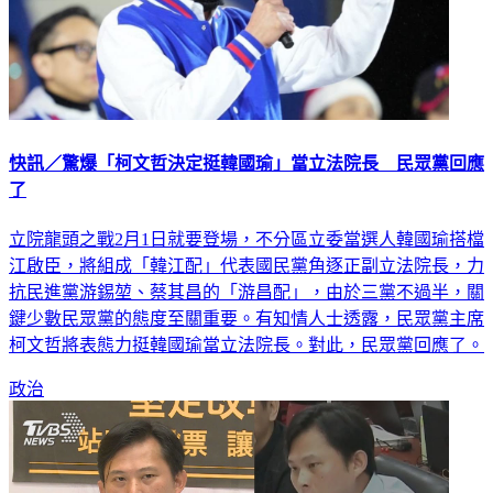
快訊／驚爆「柯文哲決定挺韓國瑜」當立法院長 民眾黨回應
了
立院龍頭之戰2月1日就要登場，不分區立委當選人韓國瑜搭檔
江啟臣，將組成「韓江配」代表國民黨角逐正副立法院長，力
抗民進黨游錫堃、蔡其昌的「游昌配」，由於三黨不過半，關
鍵少數民眾黨的態度至關重要。有知情人士透露，民眾黨主席
柯文哲將表態力挺韓國瑜當立法院長。對此，民眾黨回應了。
政治