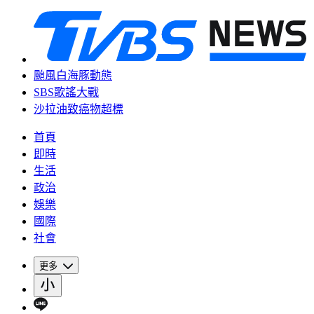
颱風白海豚動態
SBS歌謠大戰
沙拉油致癌物超標
首頁
即時
生活
政治
娛樂
國際
社會
更多