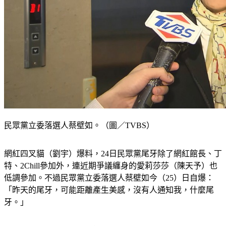
民眾黨立委落選人蔡壁如。（圖／TVBS）
網紅四叉貓（劉宇）爆料，24日民眾黨尾牙除了網紅館長、丁
特、2Chill參加外，連近期爭議纏身的愛莉莎莎（陳天予）也
低調參加。不過民眾黨立委落選人蔡壁如今（25）日自爆：
「昨天的尾牙，可能距離產生美感，沒有人通知我，什麼尾
牙。」
網紅四叉貓（劉宇）
臉書
爆料，滑手機滑到熟悉的身影，指出