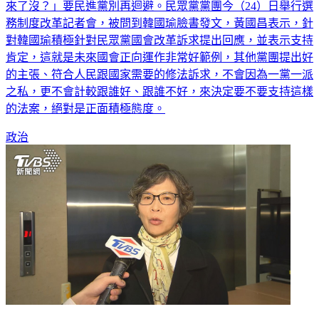
務制度改革記者會，被問到韓國瑜臉書發文，黃國昌表示，針
對韓國瑜積極針對民眾黨國會改革訴求提出回應，並表示支持
肯定，這就是未來國會正向運作非常好範例，其他黨團提出好
的主張、符合人民跟國家需要的修法訴求，不會因為一黨一派
之私，更不會計較跟誰好、跟誰不好，來決定要不要支持這樣
的法案，絕對是正面積極態度。
政治
蔡壁如爆回黨中央1職「8不分區都要聽話」 柯文哲認有提過