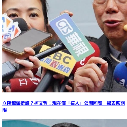
立院龍頭挺誰？柯文哲：現在僅「這人」公開回應 揭表態期
限