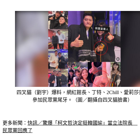
四叉貓（劉宇）爆料，網紅館長、丁特、2Chill、愛莉莎
參加民眾黨尾牙。（圖／翻攝自四叉貓臉書）
更多新聞：
快訊／驚爆「柯文哲決定挺韓國瑜」當立法院長　
民眾黨回應了