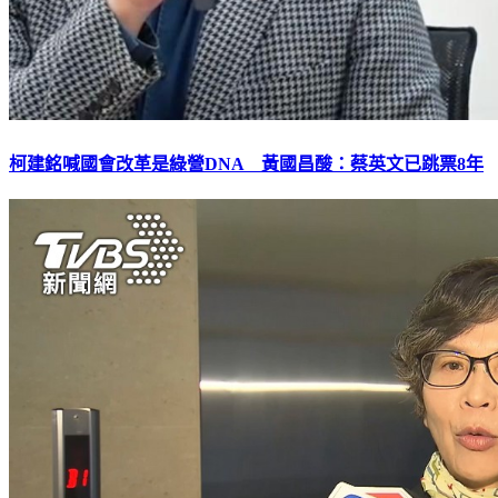
柯建銘喊國會改革是綠營DNA 黃國昌酸：蔡英文已跳票8年