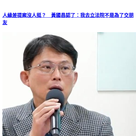
人緣差提案沒人挺？ 黃國昌認了：我去立法院不是為了交朋
友