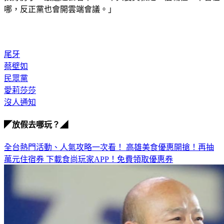
尾牙
蔡壁如
民眾黨
愛莉莎莎
沒人通知
◤放假去哪玩？◢
全台熱門活動、人氣攻略一次看！
高雄美食優惠開搶！再抽
萬元住宿券
下載食尚玩家APP！免費領取優惠券