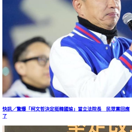
快訊／驚爆「柯文哲決定挺韓國瑜」當立法院長 民眾黨回應
了