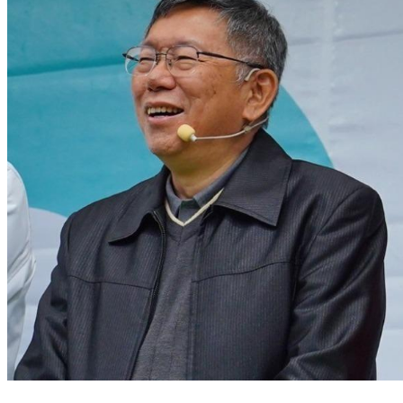
民眾黨泡沫化？柯文哲一句話嗆爆 陳佩琪預告發臉書柯P抖