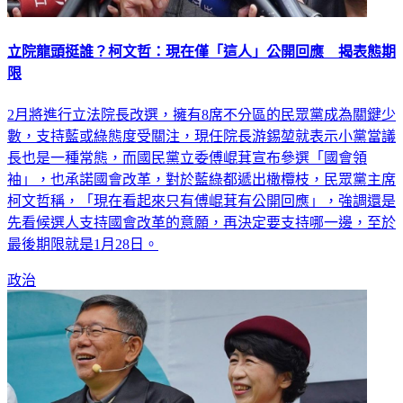
立院龍頭挺誰？柯文哲：現在僅「這人」公開回應 揭表態期
限
2月將進行立法院長改選，擁有8席不分區的民眾黨成為關鍵少
數，支持藍或綠態度受關注，現任院長游錫堃就表示小黨當議
長也是一種常態，而國民黨立委傅崐萁宣布參選「國會領
袖」，也承諾國會改革，對於藍綠都遞出橄欖枝，民眾黨主席
柯文哲稱，「現在看起來只有傅崐萁有公開回應」，強調還是
先看候選人支持國會改革的意願，再決定要支持哪一邊，至於
最後期限就是1月28日。
政治