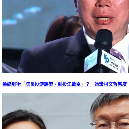
藍綠制衡「院長投游錫堃、副投江啟臣」？ 她爆柯文哲態度